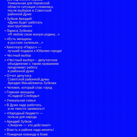
Уникальная для Кировской
области ситуация сложилась
после выборов в Советской
районной Думе
•
Зубков Аркадий:
«Дума будет работать
конструктивно»
•
Лариса Зубкова:
«Я люблю свою малую родину...»
•
«Есть женщины
в русских селеньях...»
•
Кинотеатр «Парус» —
лучший подарок к Юбилею города!
•
Честный выбор
• «Честный выбор» –
депутатское
объединение с таким названием
продолжает работу
в районной думе
•
Отчет депутата
Советской районной думы
Аркадия Михайловича Зубкова
•
Человек, который спас город
•
Главная женщина
«Сладкой Слободы»
•
Уникальная семья
•
В Думе надо работать,
а не «место занимать»!
•
«Народный бюджет» —
польза для народа
•
Аркадий Зубков:
«Энергия — это действие!»
•
Власть в районе надо менять!
•
Пожарная команда в Коже