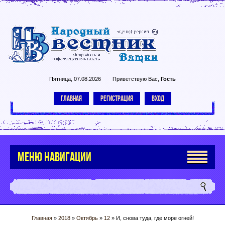
Пятница, 07.08.2026
Приветствую Вас
,
Гость
ГЛАВНАЯ
РЕГИСТРАЦИЯ
ВХОД
МЕНЮ НАВИГАЦИИ
Главная
»
2018
»
Октябрь
»
12
» И, снова туда, где море огней!