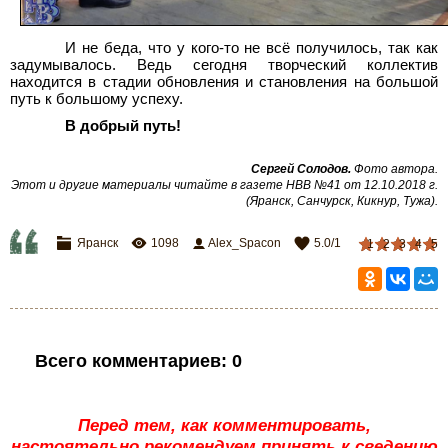
И не беда, что у кого-то не всё получилось, так как
задумывалось. Ведь сегодня творческий коллектив
находится в стадии обновления и становления на большой
путь к большому успеху.
В добрый путь!
Сергей Солодов.
Фото автора.
Этот и другие материалы читайте в газете НВВ №41 от 12.10.2018 г.
(Яранск, Санчурск, Кикнур, Тужа).
Яранск
1098
Alex_Spacon
5.0
/
1
1
2
3
4
5
Всего комментариев
:
0
Перед тем, как комментировать,
настоятельно рекомендуем принять к сведению