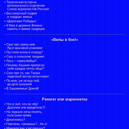
•
Творческая встреча
регионального отделения
Союза журналистов России!
•
Бессмертный подвиг
в сердцах живых
•
«Дорогами Победы»
•
9 Мая в деревне Фокино:
память и живая традиция
«Вилы в бок!»
•
Сказ про хрень или
Яд в красивой упаковке
•
Пустили козла в огород?
•
Сказ о сельском тандеме
•
Лось – самоубийца?
•
Почему Кошкин приписал
себе каждое пятое яйцо?
•
Сказ про то, как Тишка
лодочный мотор испытывал
•
По мне, уж лучше пей,
да дело разумей
•
В Зашижемье! Домой!
Ренегат или марионетка
•
Что в лоб, что по лбу!
Дуролом или вредитель?!
•
На зеркало неча пенять,
коли рожа крива
•
Докатились?
•
Павлины, говоришь?.. Хе-х!
•
Мамаевские «засланцы»?