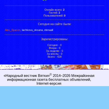
Онлайн всего:
2
Гостей:
2
Пользователей:
0
Сегодня на сайте были:
Alex_Spacon
,
lachkova_oksana
,
elenaall
Зарегистрированы
:
Сегодня - 0
Вчера - 0
За неделю - 0
За месяц - 0
Всего - 428
©
«Народный вестник Вятки»
2014–2026
Межрайонная
информационная газета бесплатных объявлений,
Internet-
версия