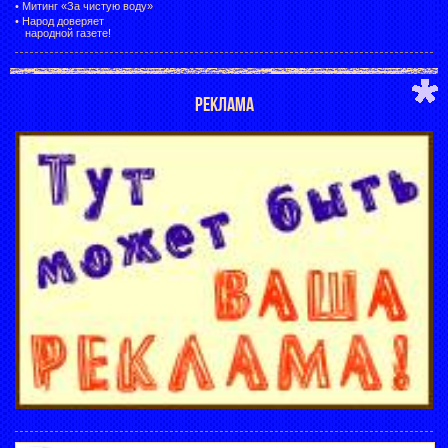
•
Митинг «За чистую воду»
•
Народ доверяет
народной газете!
РЕКЛАМА