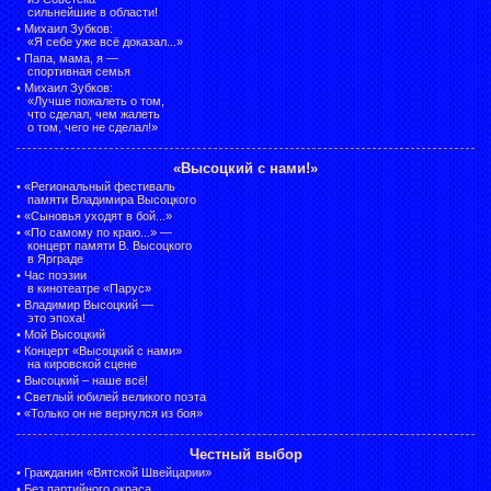
сильнейшие в области!
•
Михаил Зубков:
«Я себе уже всё доказал...»
•
Папа, мама, я —
спортивная семья
•
Михаил Зубков:
«Лучше пожалеть о том,
что сделал, чем жалеть
о том, чего не сделал!»
«Высоцкий с нами!»
•
«Региональный фестиваль
памяти Владимира Высоцкого
•
«Сыновья уходят в бой...»
•
«По самому по краю...» —
концерт памяти В. Высоцкого
в Ярграде
•
Час поэзии
в кинотеатре «Парус»
•
Владимир Высоцкий —
это эпоха!
•
Мой Высоцкий
•
Концерт «Высоцкий с нами»
на кировской сцене
•
Высоцкий – наше всё!
•
Светлый юбилей великого поэта
•
«Только он не вернулся из боя»
Честный выбор
•
Гражданин «Вятской Швейцарии»
•
Без партийного окраса.