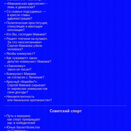
•
«Мамаевская идеология» –
ложь и демагогия?
•
Со скамьи подсудимых —
в кресло главы
администрации?
•
Политическая проституция,
спекуляция и имитация
оппозиции?
•
Кто Вы, господин Мамаев?
•
Рецепт «печени на кулаке».
За что «воспитанники»
Сергея Мамаева убили
человека?
•
Якобы коммунист?
•
Как «уважает» закон
депутат-коммунист Мамаев?
•
«Законнику»
закон не писан?
•
Коммунист Мамаев
не согласен с Лениным?
•
Красный «Корейко*».
Сергей Мамаев скрывает
от кировских коммунистов
свои доходы?
•
Некомпетентность
или банальное критиканство?
Советский спорт
•
Путь к вершине:
как спорт превращает
нас в победителей
•
Юные баскетболистки
из Советска –