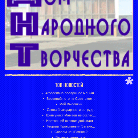
ТОП НОВОСТЕЙ
Агрессивно-послушное меньш...
Весенний потоп в Советском...
Мой Высоцкий
Слова благодарности сотруд...
Коммунист Мамаев не соглас...
Настоящий охотник добывает...
Георгий Прокопьевич Загайн...
Совсем не «Patriot»?
Верните директора!