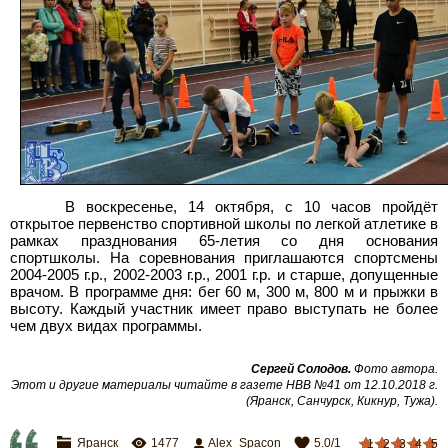
В воскресенье, 14 октября, с 10 часов пройдёт
открытое первенство спортивной школы по легкой атлетике в
рамках празднования 65-летия со дня основания
спортшколы. На соревнования приглашаются спортсмены
2004-2005 г.р., 2002-2003 г.р., 2001 г.р. и старше, допущенные
врачом. В программе дня: бег 60 м, 300 м, 800 м и прыжки в
высоту. Каждый участник имеет право выступать не более
чем двух видах программы.
Сергей Солодов.
Фото автора.
Этот и другие материалы читайте в газете НВВ №41 от 12.10.2018 г.
(Яранск, Санчурск, Кикнур, Тужа).
Яранск
1477
Alex_Spacon
5.0
/
1
1
2
3
4
5