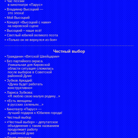
•
Час поэзии
в кинотеатре «Парус»
•
Владимир Высоцкий —
это эпоха!
•
Мой Высоцкий
•
Концерт «Высоцкий с нами»
на кировской сцене
•
Высоцкий – наше всё!
•
Светлый юбилей великого поэта
•
«Только он не вернулся из боя»
Честный выбор
•
Гражданин «Вятской Швейцарии»
•
Без партийного окраса.
Уникальная для Кировской
области ситуация сложилась
после выборов в Советской
районной Думе
•
Зубков Аркадий:
«Дума будет работать
конструктивно»
•
Лариса Зубкова:
«Я люблю свою малую родину...»
•
«Есть женщины
в русских селеньях...»
•
Кинотеатр «Парус» —
лучший подарок к Юбилею города!
•
Честный выбор
• «Честный выбор» –
депутатское
объединение с таким названием
продолжает работу
в районной думе
•
Отчет депутата