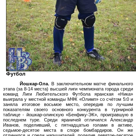
Футбол
Йошкар-Ола.
В заключительном матче финального
этапа (за 8-14 места) высшей лиги чемпионата города среди
команд Лиги Любительского Футбола яранская «Ника»
выиграла у местной команды МФК «Олимп» со счётом 5:0 и
заняла итоговое восьмое место, опередив по лучшим
показателям своего основного конкурента в турнирной
таблице - йошкар-олинскую «Бенфику-ЭК», проигравшую в
последнем туре. Среди яраничей отличился Александр
Иванов, поделивший, с пятнадцатью голами в активе,
седьмое-десятое места в споре бомбардиров. Он же
отличился и среди нарушителей, поделив девятое-десятое