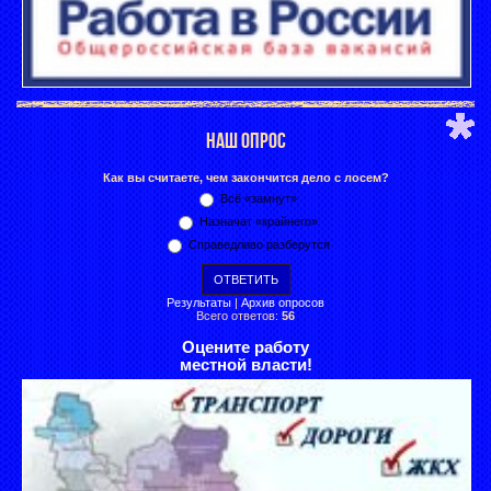
НАШ ОПРОС
Как вы считаете, чем закончится дело с лосем?
Всё «замнут»
Назначат «крайнего»
Справедливо разберутся
Результаты
|
Архив опросов
Всего ответов:
56
Оцените работу
местной власти!