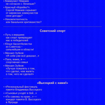
•
Коммунист Мамаев
не согласен с Лениным?
•
Красный «Корейко*».
Сергей Мамаев скрывает
от кировских коммунистов
свои доходы?
•
Некомпетентность
или банальное критиканство?
Советский спорт
•
Путь к вершине:
как спорт превращает
нас в победителей
•
Юные баскетболистки
из Советска –
сильнейшие в области!
•
Михаил Зубков:
«Я себе уже всё доказал...»
•
Папа, мама, я —
спортивная семья
•
Михаил Зубков:
«Лучше пожалеть о том,
что сделал, чем жалеть
о том, чего не сделал!»
«Высоцкий с нами!»
•
«Региональный фестиваль
памяти Владимира Высоцкого
•
«Сыновья уходят в бой...»
•
«По самому по краю...» —
концерт памяти В. Высоцкого
в Ярграде