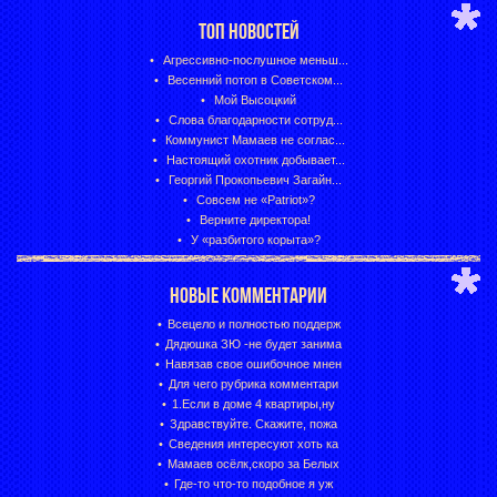
ТОП НОВОСТЕЙ
Агрессивно-послушное меньш...
Весенний потоп в Советском...
Мой Высоцкий
Слова благодарности сотруд...
Коммунист Мамаев не соглас...
Настоящий охотник добывает...
Георгий Прокопьевич Загайн...
Совсем не «Patriot»?
Верните директора!
У «разбитого корыта»?
НОВЫЕ КОММЕНТАРИИ
Всецело и полностью поддерж
Дядюшка ЗЮ -не будет занима
Навязав свое ошибочное мнен
Для чего рубрика комментари
1.Если в доме 4 квартиры,ну
Здравствуйте. Скажите, пожа
Сведения интересуют хоть ка
Мамаев осёлк,скоро за Белых
Где-то что-то подобное я уж