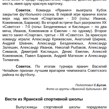
места, имея одну красную карточку.
Советск.
Команда «Яранич» выиграла Кубок
закрытия футбольного сезона. В первой игре яраничи взяли
верх над местным «Спартаком» - 3:0 (голы: Иванов,
Кожевников, Баранов). Во второй встрече был разгромлен ХК
«Советск» - 7:0 (голы: Безденежных и Кислицын – по два
мяча, Иванов, Кожевников и Емелин – по одному). Второе
место занял «Спартак», третье – ХК «Советск». За яранскую
команду играли: Александр Кряжевских, Анатолий Ширяев,
Андрей Шевнин, Александр Безденежных, Александр
Залешин, Александр Иванов, Николай Рыбаков, Александр
Симаков, Димитрий Кислицын, Денис Емелин, Алексей
Кожевников, Павел Баранов, Андрей Матюхин и Александр
Толмачев.
Советск.
По итогам турнира яранич Василий
Чепайкин признан лучшим вратарем чемпионата Советского
района по футболу.
Подготовил
С.Бусин.
Фото из группы «Яранский будильник» ВК
Вести из Яранской спортивной школы
Выпускницы спортивной школы порадовали