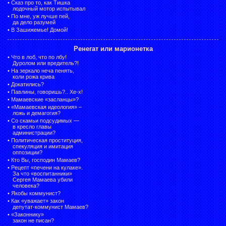
•
Сказ про то, как Тишка
лодочный мотор испытывал
•
По мне, уж лучше пей,
да дело разумей
•
В Зашижемье! Домой!
Ренегат или марионетка
•
Что в лоб, что по лбу!
Дуролом или вредитель?!
•
На зеркало неча пенять,
коли рожа крива
•
Докатились?
•
Павлины, говоришь?.. Хе-х!
•
Мамаевские «засланцы»?
•
«Мамаевская идеология» –
ложь и демагогия?
•
Со скамьи подсудимых —
в кресло главы
администрации?
•
Политическая проституция,
спекуляция и имитация
оппозиции?
•
Кто Вы, господин Мамаев?
•
Рецепт «печени на кулаке».
За что «воспитанники»
Сергея Мамаева убили
человека?
•
Якобы коммунист?
•
Как «уважает» закон
депутат-коммунист Мамаев?
•
«Законнику»
закон не писан?