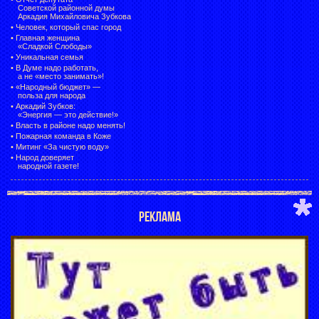
Советской районной думы
Аркадия Михайловича Зубкова
•
Человек, который спас город
•
Главная женщина
«Сладкой Слободы»
•
Уникальная семья
•
В Думе надо работать,
а не «место занимать»!
•
«Народный бюджет» —
польза для народа
•
Аркадий Зубков:
«Энергия — это действие!»
•
Власть в районе надо менять!
•
Пожарная команда в Коже
•
Митинг «За чистую воду»
•
Народ доверяет
народной газете!
РЕКЛАМА