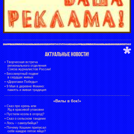
АКТУАЛЬНЫЕ НОВОСТИ!
•
Творческая встреча
регионального отделения
Союза журналистов России!
•
Бессмертный подвиг
в сердцах живых
•
«Дорогами Победы»
•
9 Мая в деревне Фокино:
память и живая традиция
«Вилы в бок!»
•
Сказ про хрень или
Яд в красивой упаковке
•
Пустили козла в огород?
•
Сказ о сельском тандеме
•
Лось – самоубийца?
•
Почему Кошкин приписал
себе каждое пятое яйцо?