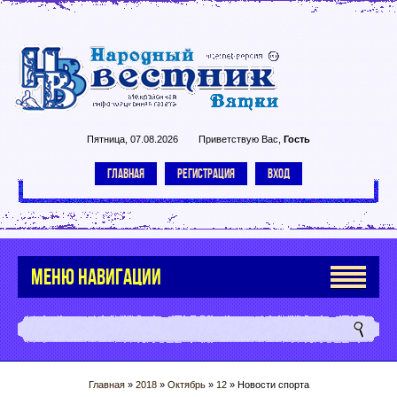
Пятница, 07.08.2026
Приветствую Вас
,
Гость
ГЛАВНАЯ
РЕГИСТРАЦИЯ
ВХОД
МЕНЮ НАВИГАЦИИ
Главная
»
2018
»
Октябрь
»
12
» Новости спорта