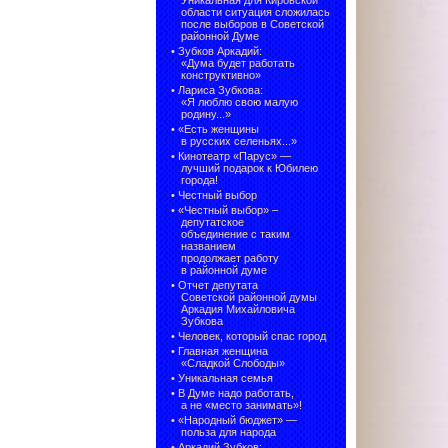
Уникальная для Кировской
области ситуация сложилась
после выборов в Советской
районной Думе
•
Зубков Аркадий:
«Дума будет работать
конструктивно»
•
Лариса Зубкова:
«Я люблю свою малую
родину...»
•
«Есть женщины
в русских селеньях...»
•
Кинотеатр «Парус» —
лучший подарок к Юбилею
города!
•
Честный выбор
• «Честный выбор» –
депутатское
объединение с таким
названием
продолжает работу
в районной думе
•
Отчет депутата
Советской районной думы
Аркадия Михайловича
Зубкова
•
Человек, который спас город
•
Главная женщина
«Сладкой Слободы»
•
Уникальная семья
•
В Думе надо работать,
а не «место занимать»!
•
«Народный бюджет» —
польза для народа
•
Аркадий Зубков: