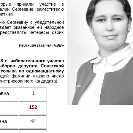
торые приняли участие в
алии Сергеевне, заместителю
Вятки»!
ию Сергеевну с убедительной
вдает оказанное ей народное
редставлять интересы своих
Редакция газеты «НВВ»
8 г., избирательного участка
боров депутата Советской
 созыва по одномандатному
ждой фамилии указано число
гистрированного кандидата).
овна
1
152
вна
44