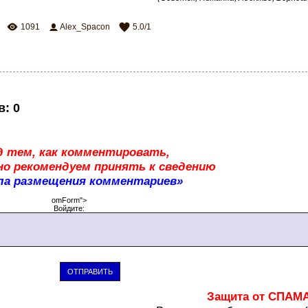
1091
Alex_Spacon
5.0
/
1
в
:
0
д тем, как комментировать,
о рекомендуем принять к сведению
ла размещения комментариев»
omForm">
Войдите:
ОТПРАВИТЬ
Защита от СПАМ