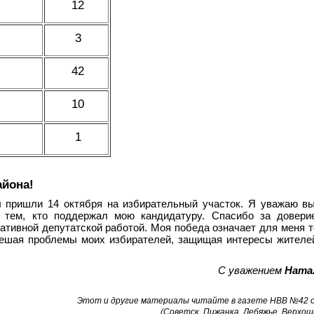
12
3
42
10
1
айона!
ы пришли 14 октября на избирательный участок. Я уважаю в
 тем, кто поддержал мою кандидатуру. Спасибо за доверие
ативной депутатской работой. Моя победа означает для меня т
решая проблемы моих избирателей, защищая интересы жителе
С уважением
Натал
Этот и другие материалы читайте в газете НВВ №42 от
(Советск, Пижанка, Лебяжье, Верхош