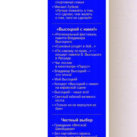
спортивная семья
•
Михаил Зубков:
«Лучше пожалеть о том,
что сделал, чем жалеть
о том, чего не сделал!»
«Высоцкий с нами!»
•
«Региональный фестиваль
памяти Владимира
Высоцкого
•
«Сыновья уходят в бой...»
•
«По самому по краю...» —
концерт памяти В. Высоцкого
в Ярграде
•
Час поэзии
в кинотеатре «Парус»
•
Владимир Высоцкий —
это эпоха!
•
Мой Высоцкий
•
Концерт «Высоцкий с нами»
на кировской сцене
•
Высоцкий – наше всё!
•
Светлый юбилей великого
поэта
•
«Только он не вернулся из
боя»
Честный выбор
•
Гражданин «Вятской
Швейцарии»
•
Без партийного окраса.