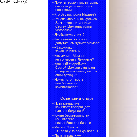
 (CAPTCHA):
•
Политическая проституция,
спекуляция и имитация
оппозиции?
•
Кто Вы, господин Мамаев?
•
Рецепт «печени на кулаке».
За что «воспитанники»
Сергея Мамаева убили
человека?
•
Якобы коммунист?
•
Как «уважает» закон
депутат-коммунист Мамаев?
•
«Законнику»
закон не писан?
•
Коммунист Мамаев
не согласен с Лениным?
•
Красный «Корейко*».
Сергей Мамаев скрывает
от кировских коммунистов
свои доходы?
•
Некомпетентность
или банальное
критиканство?
Советский спорт
•
Путь к вершине:
как спорт превращает
нас в победителей
•
Юные баскетболистки
из Советска –
сильнейшие в области!
•
Михаил Зубков:
«Я себе уже всё доказал...»
•
Папа, мама, я —