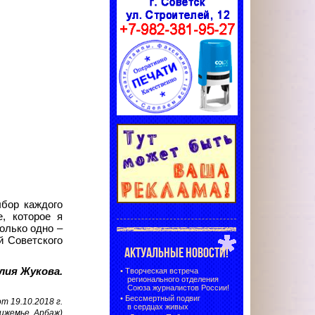
ыбор каждого
, которое я
олько одно –
й Советского
АКТУАЛЬНЫЕ НОВОСТИ!
ия Жукова.
•
Творческая встреча
регионального отделения
Союза журналистов России!
•
Бессмертный подвиг
 19.10.2018 г.
в сердцах живых
ижемье, Арбаж)