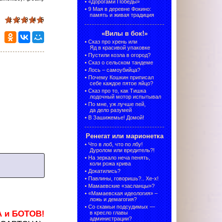
•
«Дорогами Победы»
•
9 Мая в деревне Фокино:
память и живая традиция
1
2
3
4
5
«Вилы в бок!»
•
Сказ про хрень или
Яд в красивой упаковке
•
Пустили козла в огород?
•
Сказ о сельском тандеме
•
Лось – самоубийца?
•
Почему Кошкин приписал
себе каждое пятое яйцо?
•
Сказ про то, как Тишка
лодочный мотор испытывал
•
По мне, уж лучше пей,
да дело разумей
•
В Зашижемье! Домой!
Ренегат или марионетка
•
Что в лоб, что по лбу!
Дуролом или вредитель?!
•
На зеркало неча пенять,
коли рожа крива
•
Докатились?
•
Павлины, говоришь?.. Хе-х!
•
Мамаевские «засланцы»?
•
«Мамаевская идеология» –
ложь и демагогия?
•
Со скамьи подсудимых —
А и БОТОВ!
в кресло главы
администрации?