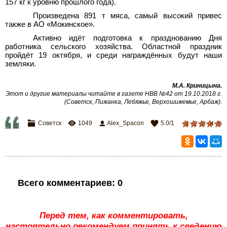
157
кг к уровню прошлого года).
Произведена 891
т мяса, самый высокий привес
также в АО «Мокинское».
Активно идёт подготовка к празднованию Дня
работника сельского хозяйства. Областной праздник
пройдёт 19 октября, и среди награждённых будут наши
земляки.
М.А.
Криницына.
Этот и другие материалы читайте в газете НВВ №42 от 19.10.2018 г.
(Советск, Пижанка, Лебяжье, Верхошижемье, Арбаж).
Советск
1049
Alex_Spacon
5.0
/
1
1
2
3
4
5
Всего комментариев
:
0
Перед тем, как комментировать,
настоятельно рекомендуем принять к сведению