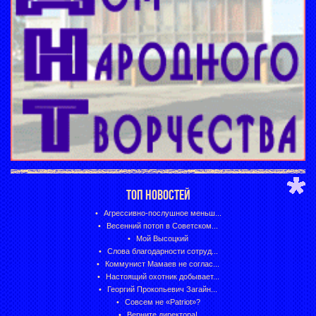
ТОП НОВОСТЕЙ
Агрессивно-послушное меньш...
Весенний потоп в Советском...
Мой Высоцкий
Слова благодарности сотруд...
Коммунист Мамаев не соглас...
Настоящий охотник добывает...
Георгий Прокопьевич Загайн...
Совсем не «Patriot»?
Верните директора!