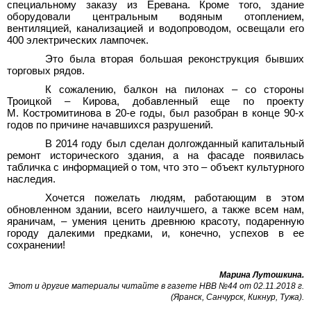
специальному заказу из Еревана. Кроме того, здание
оборудовали центральным водяным отоплением,
вентиляцией, канализацией и водопроводом, освещали его
400 электрических лампочек.
Это была вторая большая реконструкция бывших
торговых рядов.
К сожалению, балкон на пилонах – со стороны
Троицкой – Кирова, добавленный еще по проекту
М. Костромитинова в 20-е годы, был разобран в конце 90-х
годов по причине начавшихся разрушений.
В 2014 году был сделан долгожданный капитальный
ремонт исторического здания, а на фасаде появилась
табличка с информацией о том, что это – объект культурного
наследия.
Хочется пожелать людям, работающим в этом
обновленном здании, всего наилучшего, а также всем нам,
яраничам, – умения ценить древнюю красоту, подаренную
городу далекими предками, и, конечно, успехов в ее
сохранении!
Марина Лутошкина
.
Этот и другие материалы читайте в газете НВВ №44 от 02.11.2018 г.
(Яранск, Санчурск, Кикнур, Тужа)
.