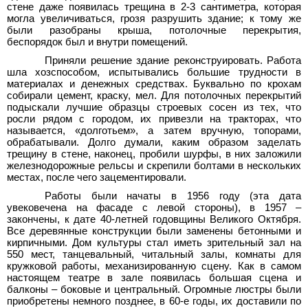
стене даже появилась трещина в 2-3 сантиметра, которая
могла увеличиваться, грозя разрушить здание; к тому же
были разобраны крыша, потолочные перекрытия,
беспорядок был и внутри помещений.
Приняли решение здание реконструировать. Работа
шла хозспособом, испытывались большие трудности в
материалах и денежных средствах. Буквально по крохам
собирали цемент, краску, мел. Для потолочных перекрытий
подыскали лучшие образцы строевых сосен из тех, что
росли рядом с городом, их привезли на тракторах, что
называется, «долготьем», а затем вручную, топорами,
обрабатывали. Долго думали, каким образом заделать
трещину в стене, наконец, пробили шурфы, в них заложили
железнодорожные рельсы и скрепили болтами в нескольких
местах, после чего зацементировали.
Работы были начаты в 1956 году (эта дата
увековечена на фасаде с левой стороны), в 1957 –
закончены, к дате 40-летней годовщины Великого Октября.
Все деревянные конструкции были заменены бетонными и
кирпичными. Дом культуры стал иметь зрительный зал на
550 мест, танцевальный, читальный залы, комнаты для
кружковой работы, механизированную сцену. Как в самом
настоящем театре в зале появилась большая сцена и
балконы – боковые и центральный. Огромные люстры были
приобретены немного позднее, в 60-е годы, их доставили по