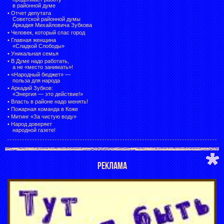
в районной думе
•
Отчет депутата
Советской районной думы
Аркадия Михайловича Зубкова
•
Человек, который спас город
•
Главная женщина
«Сладкой Слободы»
•
Уникальная семья
•
В Думе надо работать,
а не «место занимать»!
•
«Народный бюджет» —
польза для народа
•
Аркадий Зубков:
«Энергия — это действие!»
•
Власть в районе надо менять!
•
Пожарная команда в Коже
•
Митинг «За чистую воду»
•
Народ доверяет
народной газете!
РЕКЛАМА