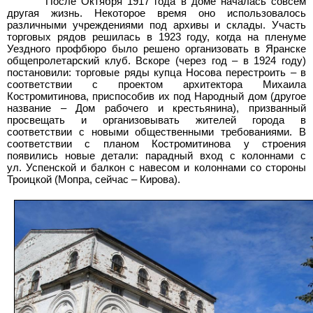
После Октября 1917 года в доме началась совсем
другая жизнь. Некоторое время оно использовалось
различными учреждениями под архивы и склады. Участь
торговых рядов решилась в 1923 году, когда на пленуме
Уездного профбюро было решено организовать в Яранске
общепролетарский клуб. Вскоре (через год – в 1924 году)
постановили: торговые ряды купца Носова перестроить – в
соответствии с проектом архитектора Михаила
Костромитинова, приспособив их под Народный дом (другое
название – Дом рабочего и крестьянина), призванный
просвещать и организовывать жителей города в
соответствии с новыми общественными требованиями. В
соответствии с планом Костромитинова у строения
появились новые детали: парадный вход с колоннами с
ул. Успенской и балкон с навесом и колоннами со стороны
Троицкой (Мопра, сейчас – Кирова).