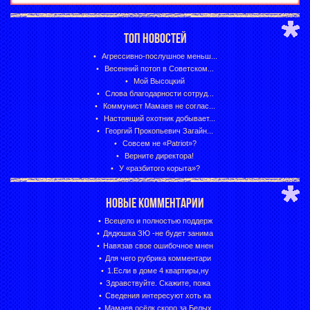
ТОП НОВОСТЕЙ
Агрессивно-послушное меньш...
Весенний потоп в Советском...
Мой Высоцкий
Слова благодарности сотруд...
Коммунист Мамаев не соглас...
Настоящий охотник добывает...
Георгий Прокопьевич Загайн...
Совсем не «Patriot»?
Верните директора!
У «разбитого корыта»?
НОВЫЕ КОММЕНТАРИИ
Всецело и полностью поддерж
Дядюшка ЗЮ -не будет занима
Навязав свое ошибочное мнен
Для чего рубрика комментари
1.Если в доме 4 квартиры,ну
Здравствуйте. Скажите, пожа
Сведения интересуют хоть ка
Мамаев осёлк,скоро за Белых