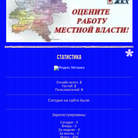
СТАТИСТИКА
Онлайн всего:
2
Гостей:
2
Пользователей:
0
Сегодня на сайте были:
Зарегистрированы
:
Сегодня - 0
Вчера - 0
За неделю - 0
За месяц - 0
Всего - 428