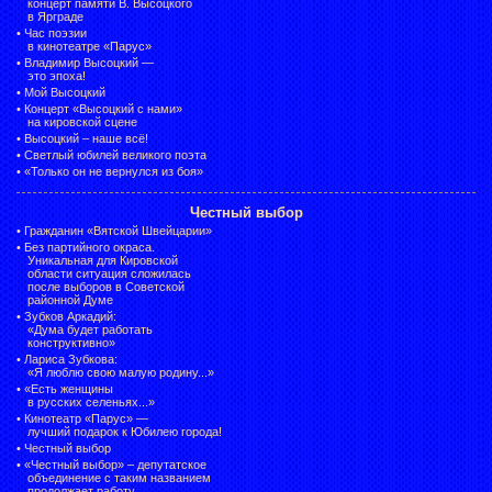
концерт памяти В. Высоцкого
в Ярграде
•
Час поэзии
в кинотеатре «Парус»
•
Владимир Высоцкий —
это эпоха!
•
Мой Высоцкий
•
Концерт «Высоцкий с нами»
на кировской сцене
•
Высоцкий – наше всё!
•
Светлый юбилей великого поэта
•
«Только он не вернулся из боя»
Честный выбор
•
Гражданин «Вятской Швейцарии»
•
Без партийного окраса.
Уникальная для Кировской
области ситуация сложилась
после выборов в Советской
районной Думе
•
Зубков Аркадий:
«Дума будет работать
конструктивно»
•
Лариса Зубкова:
«Я люблю свою малую родину...»
•
«Есть женщины
в русских селеньях...»
•
Кинотеатр «Парус» —
лучший подарок к Юбилею города!
•
Честный выбор
• «Честный выбор» –
депутатское
объединение с таким названием
продолжает работу