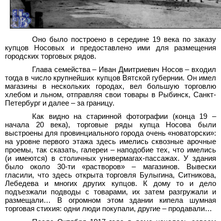
Оно было построено в середине 19 века по заказу
купцов Носовых и предоставлено ими для размещения
городских торговых рядов.
Глава семейства – Иван Дмитриевич Носов – входил
тогда в число крупнейших купцов Вятской губернии. Он имел
магазины в нескольких городах, вел большую торговлю
хлебом и льном, отправляя свои товары в Рыбинск, Санкт-
Петербург и далее – за границу.
Как видно на старинной фотографии (конца 19 –
начала 20 века), торговые ряды купца Носова были
выстроены для провинциального города очень «новаторски»:
на уровне первого этажа здесь имелись сквозные арочные
проемы, так сказать, галереи – наподобие тех, что имелись
(и имеются) в столичных универмагах-пассажах. У здания
было около 30-ти «растворов» – магазинов. Вывески
гласили, что здесь открыта торговля Булыгина, Ситникова,
Лебедева и многих других купцов. К дому то и дело
подъезжали подводы с товарами, их затем разгружали и
размещали… В огромном этом здании кипела шумная
торговая стихия: одни люди покупали, другие – продавали…