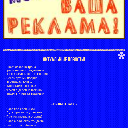
АКТУАЛЬНЫЕ НОВОСТИ!
•
Творческая встреча
регионального отделения
Союза журналистов России!
•
Бессмертный подвиг
в сердцах живых
•
«Дорогами Победы»
•
9 Мая в деревне Фокино:
память и живая традиция
«Вилы в бок!»
•
Сказ про хрень или
Яд в красивой упаковке
•
Пустили козла в огород?
•
Сказ о сельском тандеме
•
Лось – самоубийца?