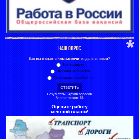
НАШ ОПРОС
Как вы считаете, чем закончится дело с лосем?
Всё «замнут»
Назначат «крайнего»
Справедливо разберутся
Результаты
|
Архив опросов
Всего ответов:
56
Оцените работу
местной власти!