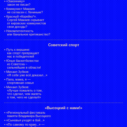
•
«Законнику»
закон не писан?
•
Коммунист Мамаев
не согласен с Лениным?
•
Красный «Корейко*».
Сергей Мамаев скрывает
от кировских коммунистов
свои доходы?
•
Некомпетентность
или банальное критиканство?
Советский спорт
•
Путь к вершине:
как спорт превращает
нас в победителей
•
Юные баскетболистки
из Советска –
сильнейшие в области!
•
Михаил Зубков:
«Я себе уже всё доказал...»
•
Папа, мама, я —
спортивная семья
•
Михаил Зубков:
«Лучше пожалеть о том,
что сделал, чем жалеть
о том, чего не сделал!»
«Высоцкий с нами!»
•
«Региональный фестиваль
памяти Владимира Высоцкого
•
«Сыновья уходят в бой...»
•
«По самому по краю...» —