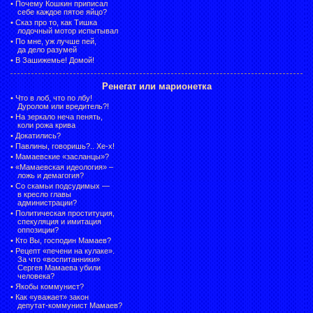
•
Почему Кошкин приписал
себе каждое пятое яйцо?
•
Сказ про то, как Тишка
лодочный мотор испытывал
•
По мне, уж лучше пей,
да дело разумей
•
В Зашижемье! Домой!
Ренегат или марионетка
•
Что в лоб, что по лбу!
Дуролом или вредитель?!
•
На зеркало неча пенять,
коли рожа крива
•
Докатились?
•
Павлины, говоришь?.. Хе-х!
•
Мамаевские «засланцы»?
•
«Мамаевская идеология» –
ложь и демагогия?
•
Со скамьи подсудимых —
в кресло главы
администрации?
•
Политическая проституция,
спекуляция и имитация
оппозиции?
•
Кто Вы, господин Мамаев?
•
Рецепт «печени на кулаке».
За что «воспитанники»
Сергея Мамаева убили
человека?
•
Якобы коммунист?
•
Как «уважает» закон
депутат-коммунист Мамаев?