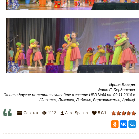
Ирина Вегера.
Фото Е. Бердникова
.
Этот и другие материалы читайте в газете НВВ №44 от 02.11.2018 г.
(Советск, Пижанка, Лебяжье, Верхошижемье, Арбаж)
.
Советск
1112
Alex_Spacon
5.0
/
1
1
2
3
4
5