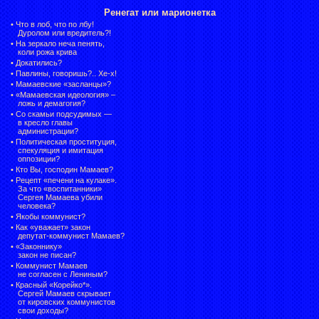
Ренегат или марионетка
•
Что в лоб, что по лбу!
Дуролом или вредитель?!
•
На зеркало неча пенять,
коли рожа крива
•
Докатились?
•
Павлины, говоришь?.. Хе-х!
•
Мамаевские «засланцы»?
•
«Мамаевская идеология» –
ложь и демагогия?
•
Со скамьи подсудимых —
в кресло главы
администрации?
•
Политическая проституция,
спекуляция и имитация
оппозиции?
•
Кто Вы, господин Мамаев?
•
Рецепт «печени на кулаке».
За что «воспитанники»
Сергея Мамаева убили
человека?
•
Якобы коммунист?
•
Как «уважает» закон
депутат-коммунист Мамаев?
•
«Законнику»
закон не писан?
•
Коммунист Мамаев
не согласен с Лениным?
•
Красный «Корейко*».
Сергей Мамаев скрывает
от кировских коммунистов
свои доходы?