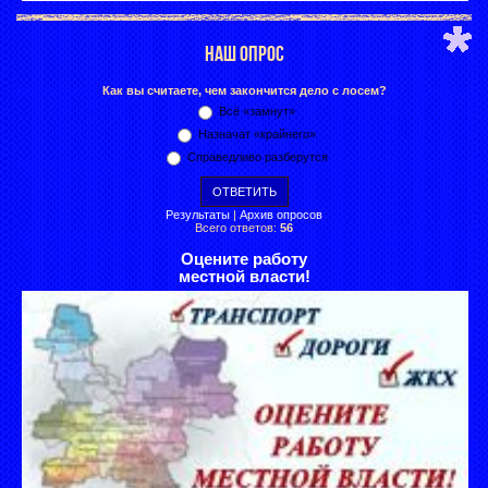
НАШ ОПРОС
Как вы считаете, чем закончится дело с лосем?
Всё «замнут»
Назначат «крайнего»
Справедливо разберутся
Результаты
|
Архив опросов
Всего ответов:
56
Оцените работу
местной власти!