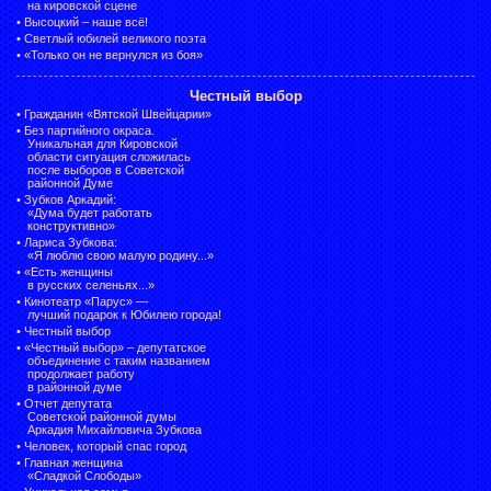
на кировской сцене
•
Высоцкий – наше всё!
•
Светлый юбилей великого поэта
•
«Только он не вернулся из боя»
Честный выбор
•
Гражданин «Вятской Швейцарии»
•
Без партийного окраса.
Уникальная для Кировской
области ситуация сложилась
после выборов в Советской
районной Думе
•
Зубков Аркадий:
«Дума будет работать
конструктивно»
•
Лариса Зубкова:
«Я люблю свою малую родину...»
•
«Есть женщины
в русских селеньях...»
•
Кинотеатр «Парус» —
лучший подарок к Юбилею города!
•
Честный выбор
• «Честный выбор» –
депутатское
объединение с таким названием
продолжает работу
в районной думе
•
Отчет депутата
Советской районной думы
Аркадия Михайловича Зубкова
•
Человек, который спас город
•
Главная женщина
«Сладкой Слободы»