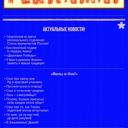
АКТУАЛЬНЫЕ НОВОСТИ!
•
Творческая встреча
регионального отделения
Союза журналистов России!
•
Бессмертный подвиг
в сердцах живых
•
«Дорогами Победы»
•
9 Мая в деревне Фокино:
память и живая традиция
«Вилы в бок!»
•
Сказ про хрень или
Яд в красивой упаковке
•
Пустили козла в огород?
•
Сказ о сельском тандеме
•
Лось – самоубийца?
•
Почему Кошкин приписал
себе каждое пятое яйцо?
•
Сказ про то, как Тишка
лодочный мотор испытывал
•
По мне, уж лучше пей,
да дело разумей
•
В Зашижемье! Домой!