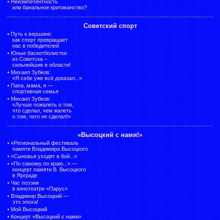
•
Некомпетентность
или банальное критиканство?
Советский спорт
•
Путь к вершине:
как спорт превращает
нас в победителей
•
Юные баскетболистки
из Советска –
сильнейшие в области!
•
Михаил Зубков:
«Я себе уже всё доказал...»
•
Папа, мама, я —
спортивная семья
•
Михаил Зубков:
«Лучше пожалеть о том,
что сделал, чем жалеть
о том, чего не сделал!»
«Высоцкий с нами!»
•
«Региональный фестиваль
памяти Владимира Высоцкого
•
«Сыновья уходят в бой...»
•
«По самому по краю...» —
концерт памяти В. Высоцкого
в Ярграде
•
Час поэзии
в кинотеатре «Парус»
•
Владимир Высоцкий —
это эпоха!
•
Мой Высоцкий
•
Концерт «Высоцкий с нами»