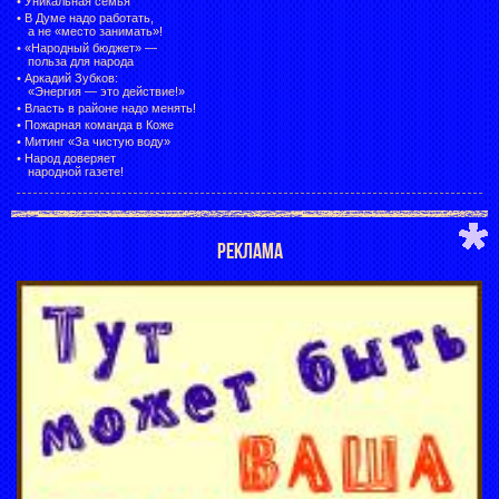
•
Уникальная семья
•
В Думе надо работать,
а не «место занимать»!
•
«Народный бюджет» —
польза для народа
•
Аркадий Зубков:
«Энергия — это действие!»
•
Власть в районе надо менять!
•
Пожарная команда в Коже
•
Митинг «За чистую воду»
•
Народ доверяет
народной газете!
РЕКЛАМА