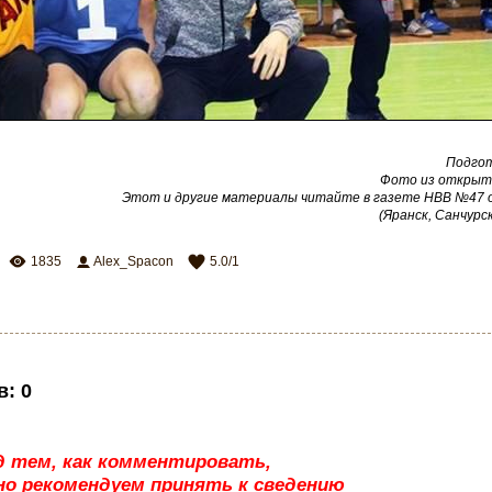
Подго
Фото из открыт
Этот и другие материалы читайте в газете НВВ №47 от
(Яранск, Санчурск
1835
Alex_Spacon
5.0
/
1
в
:
0
д тем, как комментировать,
о рекомендуем принять к сведению