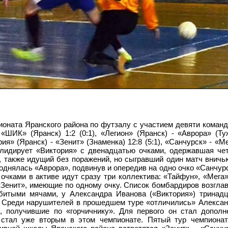
ионата Яранского района по футзалу с участием девяти коман
ШИК» (Яранск) 1:2 (0:1), «Легион» (Яранск) - «Аврора» (Тужа
рия» (Яранск) - «Зенит» (Знаменка) 12:8 (5:1), «Санчурск» - «М
о лидирует «Виктория» с двенадцатью очками, одержавшая ч
, также идущий без поражений, но сыгравший один матч вничь
однялась «Аврора», подвинув и опередив на одно очко «Санчурс
очками в активе идут сразу три коллектива: «Тайфун», «Мега»
«Зенит», имеющие по одному очку. Список бомбардиров возгла
итыми мячами, у Александра Иванова («Виктория») тринадц
. Среди нарушителей в прошедшем туре «отличились» Алекса
 получившие по «горчичнику». Для первого он стал дополн
 стал уже вторым в этом чемпионате. Пятый тур чемпионат