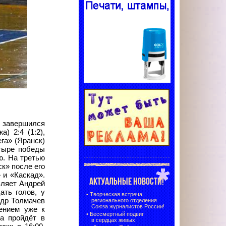
д завершился
) 2:4 (1:2),
ега» (Яранск)
етыре победы
ю. На третью
к» после его
 и «Каскад».
АКТУАЛЬНЫЕ НОВОСТИ!
вляет Андрей
ать голов, у
•
Творческая встреча
ндр Толмачев
регионального отделения
Союза журналистов России!
ением уже к
•
Бессмертный подвиг
а пройдёт в
в сердцах живых