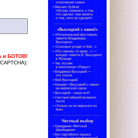
спортивная семья
•
Михаил Зубков:
«Лучше пожалеть о том,
что сделал, чем жалеть
о том, чего не сделал!»
«Высоцкий с нами!»
•
«Региональный фестиваль
памяти Владимира
Высоцкого
•
«Сыновья уходят в бой...»
•
«По самому по краю...» —
А и БОТОВ!
концерт памяти В. Высоцкого
в Ярграде
 (CAPTCHA):
•
Час поэзии
в кинотеатре «Парус»
•
Владимир Высоцкий —
это эпоха!
•
Мой Высоцкий
•
Концерт «Высоцкий с нами»
на кировской сцене
•
Высоцкий – наше всё!
•
Светлый юбилей великого
поэта
•
«Только он не вернулся из
боя»
Честный выбор
•
Гражданин «Вятской
Швейцарии»
•
Без партийного окраса.