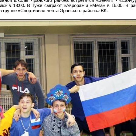
ивной школы Яранского района встретятся «Зенит» - «Санчур
ик» в 18:00. В Туже сыграют «Аврора» и «Мега» в 16.00. В ра
 группе «Спортивная лента Яранского района»
ВК.