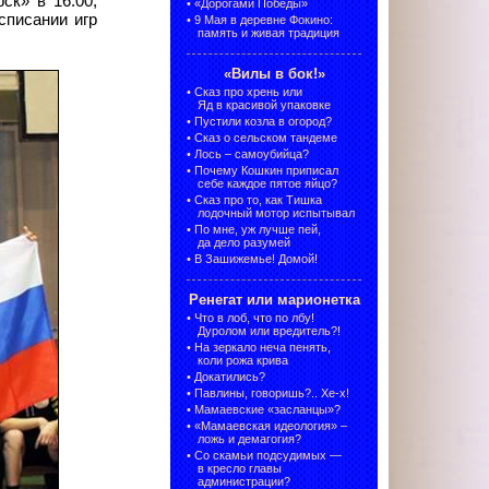
ск» в 16:00,
•
«Дорогами Победы»
списании игр
•
9 Мая в деревне Фокино:
память и живая традиция
«Вилы в бок!»
•
Сказ про хрень или
Яд в красивой упаковке
•
Пустили козла в огород?
•
Сказ о сельском тандеме
•
Лось – самоубийца?
•
Почему Кошкин приписал
себе каждое пятое яйцо?
•
Сказ про то, как Тишка
лодочный мотор испытывал
•
По мне, уж лучше пей,
да дело разумей
•
В Зашижемье! Домой!
Ренегат или марионетка
•
Что в лоб, что по лбу!
Дуролом или вредитель?!
•
На зеркало неча пенять,
коли рожа крива
•
Докатились?
•
Павлины, говоришь?.. Хе-х!
•
Мамаевские «засланцы»?
•
«Мамаевская идеология» –
ложь и демагогия?
•
Со скамьи подсудимых —
в кресло главы
администрации?