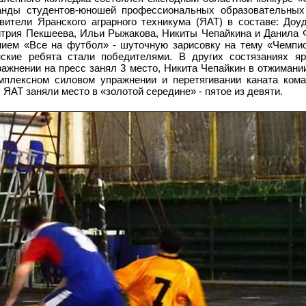
манды студентов-юношей профессиональных образовательных
вители Яранского аграрного техникума (ЯАТ) в составе: Доу
трия Пекшеева, Ильи Рыжакова, Никиты Чепайкина и Данила 
ием «Все на футбол» - шуточную зарисовку на тему «Чемпи
ские ребята стали победителями. В других состязаниях яр
ажнении на пресс занял 3
место, Никита Чепайкин в отжимании
мплексном силовом упражнении и перетягивании каната ком
ЯАТ заняли место в «золотой середине» - пятое из девяти.