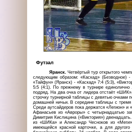
Футзал
Яранск.
Четвёртый тур открытого чемп
следующим образом: «Каскад» (Безводное) - «
«Тайфун» (Яранск) - «Каскад» 7:4 (5:3), «Викто
5:5 (4:1). По прежнему в турнире единоличн
подряд. На два очка от лидера отстаёт «ШИК»
строчку турнирной таблицы с девятью очками п
домашней ничьи. В середине таблицы с тремя 
Среди аутсайдеров пока держатся «Легион» и 
Афанасьев из «Авроры» с четырнадцатью заб
Димитрия Кислицина («Виктория») двенадцать
из «ШИКа» и Александр Чесноков из «Меги»,
имеющейся красной карточке, а для другого