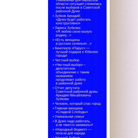
Уникальная для Кировской
области ситуация сложилась
после выборов в Советской
районной Думе
•
Зубков Аркадий:
«Дума будет работать
конструктивно»
•
Лариса Зубкова:
«Я люблю свою малую
родину...»
•
«Есть женщины
в русских селеньях...»
•
Кинотеатр «Парус» —
лучший подарок к Юбилею
города!
•
Честный выбор
• «Честный выбор» –
депутатское
объединение с таким
названием
продолжает работу
в районной думе
•
Отчет депутата
Советской районной думы
Аркадия Михайловича
Зубкова
•
Человек, который спас город
•
Главная женщина
«Сладкой Слободы»
•
Уникальная семья
•
В Думе надо работать,
а не «место занимать»!
•
«Народный бюджет» —
польза для народа
•
Аркадий Зубков: