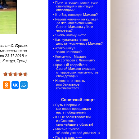
•
Политическая проституция,
спекуляция и имитация
оппозиции?
•
Кто Вы, господин Мамаев?
•
Рецепт «печени на кулаке».
За что «воспитанники»
Сергея Мамаева убили
человека?
•
Якобы коммунист?
•
Как «уважает» закон
депутат-коммунист Мамаев?
товил
С. Бусин.
•
«Законнику»
ых источников.
закон не писан?
 23.11.2018 г.
•
Коммунист Мамаев
не согласен с Лениным?
, Кикнур, Тужа).
•
Красный «Корейко*».
Сергей Мамаев скрывает
от кировских коммунистов
1
2
3
4
5
свои доходы?
•
Некомпетентность
или банальное
критиканство?
Советский спорт
•
Путь к вершине:
как спорт превращает
нас в победителей
•
Юные баскетболистки
из Советска –
сильнейшие в области!
•
Михаил Зубков:
«Я себе уже всё доказал...»
•
Папа, мама, я —