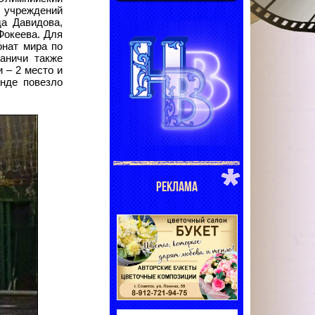
 учреждений
да Давидова,
Фокеева. Для
онат мира по
аничи также
 – 2
место и
анде повезло
РЕКЛАМА