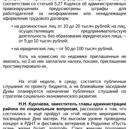
соответствии со статьей 5.27 Кодекса об административных
правонарушениях предусмотрены штрафы для
работодателей за неоформление или ненадлежащее
оформление трудового договора:
•
на должностных лиц от 10 до 20 тысяч рублей; на лиц,
осуществляющих предпринимательскую
деятельность без образования юридического лица, –
от 5 до 10 тысяч рублей;
•
на юридических лиц – от 50 до 100 тысяч рублей.
Хоть на комиссию по недоимке приглашенные не
явились, но 2 из них заплатили налоги, похоже, приглашение
простимулировало их.
На этой неделе, в среду, состоятся публичные
слушания по проекту бюджета, а на ближайшем заседании
Думы планируется назначение публичных слушаний по
стратегии социально-экономического развития.
Н.Н.
Курлаева, заместитель главы администрации
района по социальным вопросам,
рассказала о том, что
состоялись и ещё пройдут на этой неделе мероприятия,
посвящённые Дню матери. На высоком уровне проведены
концерт в РДНТ и фестиваль ветеранов в Родыгино «Пусть
осень жизни будет золотой». Союз женщин поздравил