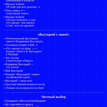
сильнейшие в области!
•
Михаил Зубков:
«Я себе уже всё доказал...»
•
Папа, мама, я —
спортивная семья
•
Михаил Зубков:
«Лучше пожалеть о том,
что сделал, чем жалеть
о том, чего не сделал!»
«Высоцкий с нами!»
•
«Региональный фестиваль
памяти Владимира Высоцкого
•
«Сыновья уходят в бой...»
•
«По самому по краю...» —
концерт памяти В. Высоцкого
в Ярграде
•
Час поэзии
в кинотеатре «Парус»
•
Владимир Высоцкий —
это эпоха!
•
Мой Высоцкий
•
Концерт «Высоцкий с нами»
на кировской сцене
•
Высоцкий – наше всё!
•
Светлый юбилей великого поэта
•
«Только он не вернулся из боя»
Честный выбор
•
Гражданин «Вятской Швейцарии»
•
Без партийного окраса.