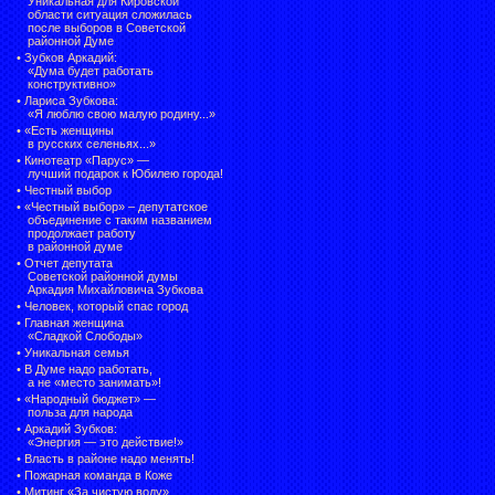
Уникальная для Кировской
области ситуация сложилась
после выборов в Советской
районной Думе
•
Зубков Аркадий:
«Дума будет работать
конструктивно»
•
Лариса Зубкова:
«Я люблю свою малую родину...»
•
«Есть женщины
в русских селеньях...»
•
Кинотеатр «Парус» —
лучший подарок к Юбилею города!
•
Честный выбор
• «Честный выбор» –
депутатское
объединение с таким названием
продолжает работу
в районной думе
•
Отчет депутата
Советской районной думы
Аркадия Михайловича Зубкова
•
Человек, который спас город
•
Главная женщина
«Сладкой Слободы»
•
Уникальная семья
•
В Думе надо работать,
а не «место занимать»!
•
«Народный бюджет» —
польза для народа
•
Аркадий Зубков:
«Энергия — это действие!»
•
Власть в районе надо менять!
•
Пожарная команда в Коже
•
Митинг «За чистую воду»