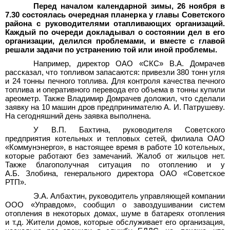
Перед началом календарной зимы, 26 ноября в
7.30 состоялась очередная планерка у главы Советского
района с руководителями отапливающих организаций.
Каждый по очереди докладывал о состоянии дел в его
организации, делился проблемами, и вместе с главой
решали задачи по устранению той или иной проблемы.
Например, директор ОАО «СКС» В.А.
Домрачев
рассказал, что топливом запасаются: привезли 380
тонн угля
и 24
тонны печного топлива. Для контроля качества печного
топлива и оперативного перевода его объема в тонны купили
ареометр. Также Владимир Домрачев доложил, что сделали
заявку на 10 машин дров предпринимателю А. И. Патрушеву.
На сегодняшний день заявка выполнена.
У В.П.
Бахтина, руководителя Советского
предприятия котельных и тепловых сетей, филиала ОАО
«Коммунэнерго», в настоящее время в работе 10
котельных,
которые работают без замечаний. Жалоб от жильцов нет.
Также благополучная ситуация по отоплению и у
А.Б.
Злобина, генерального директора ОАО «Советское
РТП».
Э.А.
Албахтин, руководитель управляющей компании
ООО «Управдом», сообщил о завоздушивании систем
отопления в некоторых домах, шуме в батареях отопления
и
т.д. Жители домов, которые обслуживает его организация,