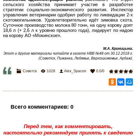
сельского хозяйства принимает участие в разработке
стратегии социально-экономического развития. Инспектор
управления ветеринарии одобрил работу по ликвидации 2-х
скотомогильников. Удовлетворительно идёт зимовка скота.
Суточное производство молока 80 тонн, на одну корову доят
18,6 л (+ 2,6 л к уровню прошлого года), лидирует по надою
на корову АО «Мокинское».
М.А.
Криницына.
Этот и другие материалы читайте в газете НВВ №48 от 30.12.2018 г.
(Советск, Пижанка, Лебяжье, Верхошижемье, Арбаж).
Советск
1028
Alex_Spacon
0.0
/
0
1
2
3
4
5
Всего комментариев
:
0
Перед тем, как комментировать,
настоятельно рекомендуем принять к сведению