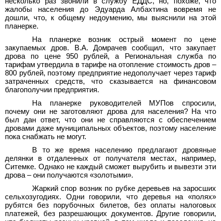
несколько раз звонили в службу ЕДДС, но, похоже, что
жалобы населения до Эдуарда Албахтина вовремя не
дошли, что, к общему недоумению, мы выяснили на этой
планерке.
На планерке возник острый момент по цене
закупаемых дров. В.А.
Домрачев сообщил, что закупает
дрова по цене 950
рублей, а Региональная служба по
тарифам утвердила в тарифе на отопление стоимость дров –
800
рублей, поэтому предприятие недополучает через тариф
затраченных средств, что сказывается на финансовом
благополучии предприятия.
На планерке руководителей МУПов спросили,
почему они не заготовляют дрова для населения? На что
был дан ответ, что они не справляются с обеспечением
дровами даже муниципальных объектов, поэтому население
пока снабжать не могут.
В то же время населению предлагают дровяные
делянки в отдаленных от получателя местах, например,
Ситемке. Однако не каждый сможет вырубить и вывезти эти
дрова – они получаются «золотыми».
Жаркий спор возник по рубке деревьев на заросших
сельхозугодиях. Одни говорили, что деревья на «полях»
рубятся без порубочных билетов, без оплаты налоговых
платежей, без разрешающих документов. Другие говорили,