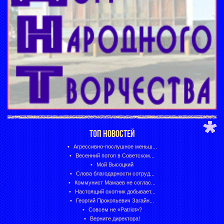
ТОП НОВОСТЕЙ
Агрессивно-послушное меньш...
Весенний потоп в Советском...
Мой Высоцкий
Слова благодарности сотруд...
Коммунист Мамаев не соглас...
Настоящий охотник добывает...
Георгий Прокопьевич Загайн...
Совсем не «Patriot»?
Верните директора!