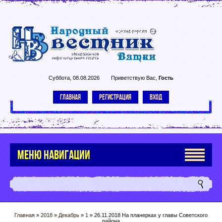
Суббота, 08.08.2026
Приветствую Вас
,
Гость
ГЛАВНАЯ
РЕГИСТРАЦИЯ
ВХОД
МЕНЮ НАВИГАЦИИ
Главная
»
2018
»
Декабрь
»
1
» 26.11.2018 На планерках у главы Советского
района