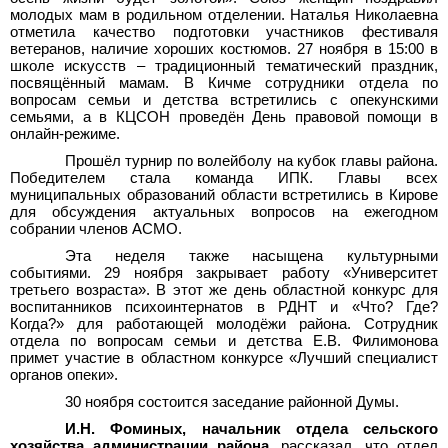
молодых мам в родильном отделении. Наталья Николаевна
отметила качество подготовки участников фестиваля
ветеранов, наличие хороших костюмов. 27
ноября в 15:00 в
школе искусств – традиционный тематический праздник,
посвящённый мамам. В Кичме сотрудники отдела по
вопросам семьи и детства встретились с опекунскими
семьями, а в КЦСОН проведён День правовой помощи в
онлайн-режиме.
Прошёл турнир по волейболу на кубок главы района.
Победителем стала команда ИПК. Главы всех
муниципальных образований области встретились в Кирове
для обсуждения актуальных вопросов на ежегодном
собрании членов АСМО.
Эта неделя также насыщена культурными
событиями. 29 ноября закрывает работу «Университет
третьего возраста». В этот же день областной конкурс для
воспитанников психоинтернатов в РДНТ и «Что? Где?
Когда?» для работающей молодёжи района. Сотрудник
отдела по вопросам семьи и детства Е.В.
Филимонова
примет участие в областном конкурсе «Лучший специалист
органов опеки».
30 ноября состоится заседание районной Думы.
И.Н.
Фоминых, начальник отдела сельского
хозяйства администрации района,
рассказал, что отдел