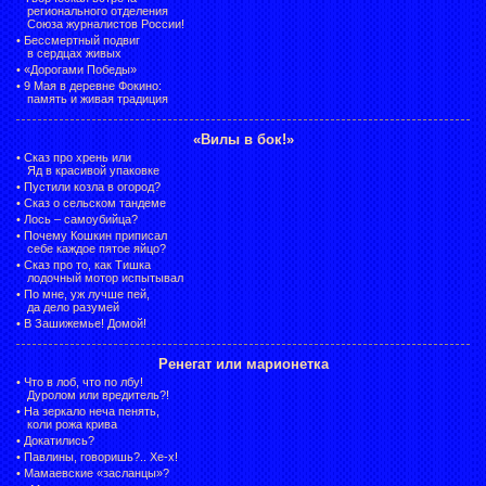
регионального отделения
Союза журналистов России!
•
Бессмертный подвиг
в сердцах живых
•
«Дорогами Победы»
•
9 Мая в деревне Фокино:
память и живая традиция
«Вилы в бок!»
•
Сказ про хрень или
Яд в красивой упаковке
•
Пустили козла в огород?
•
Сказ о сельском тандеме
•
Лось – самоубийца?
•
Почему Кошкин приписал
себе каждое пятое яйцо?
•
Сказ про то, как Тишка
лодочный мотор испытывал
•
По мне, уж лучше пей,
да дело разумей
•
В Зашижемье! Домой!
Ренегат или марионетка
•
Что в лоб, что по лбу!
Дуролом или вредитель?!
•
На зеркало неча пенять,
коли рожа крива
•
Докатились?
•
Павлины, говоришь?.. Хе-х!
•
Мамаевские «засланцы»?