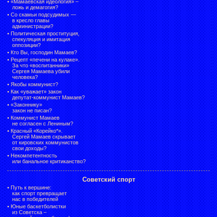
•
«Мамаевская идеология» –
ложь и демагогия?
•
Со скамьи подсудимых —
в кресло главы
администрации?
•
Политическая проституция,
спекуляция и имитация
оппозиции?
•
Кто Вы, господин Мамаев?
•
Рецепт «печени на кулаке».
За что «воспитанники»
Сергея Мамаева убили
человека?
•
Якобы коммунист?
•
Как «уважает» закон
депутат-коммунист Мамаев?
•
«Законнику»
закон не писан?
•
Коммунист Мамаев
не согласен с Лениным?
•
Красный «Корейко*».
Сергей Мамаев скрывает
от кировских коммунистов
свои доходы?
•
Некомпетентность
или банальное критиканство?
Советский спорт
•
Путь к вершине:
как спорт превращает
нас в победителей
•
Юные баскетболистки
из Советска –