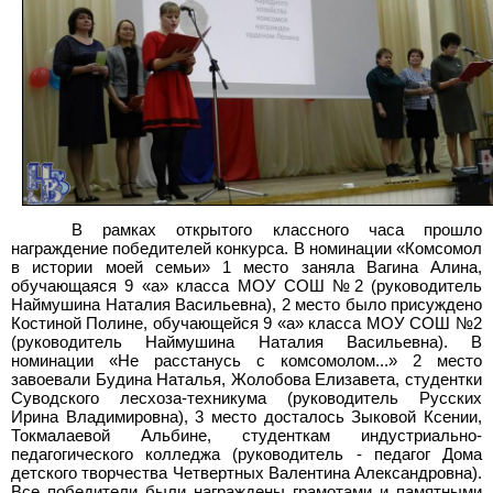
В рамках открытого классного часа прошло
награждение победителей конкурса. В номинации «Комсомол
в истории моей семьи» 1
место заняла Вагина Алина,
обучающаяся 9 «а» класса МОУ СОШ №2 (руководитель
Наймушина Наталия Васильевна), 2
место было присуждено
Костиной Полине, обучающейся 9 «а» класса МОУ СОШ №2
(руководитель Наймушина Наталия Васильевна). В
номинации «Не расстанусь с комсомолом...» 2 место
завоевали Будина Наталья, Жолобова Елизавета, студентки
Суводского лесхоза-техникума (руководитель Русских
Ирина Владимировна), 3
место досталось Зыковой Ксении,
Токмалаевой Альбине, студенткам индустриально-
педагогического колледжа (руководитель - педагог Дома
детского творчества Четвертных Валентина Александровна).
Все победители были награждены грамотами и памятными