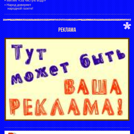
•
Митинг «За чистую воду»
•
Народ доверяет
народной газете!
РЕКЛАМА