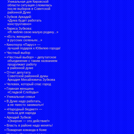
Уникальная для Кировской
области ситуация сложилась
после выборов в Советской
районной Думе
•
Зубков Аркадий:
«Дума будет работать
конструктивно»
•
Лариса Зубкова:
«Я люблю свою малую родину...»
•
«Есть женщины
в русских селеньях...»
•
Кинотеатр «Парус» —
лучший подарок к Юбилею города!
•
Честный выбор
• «Честный выбор» –
депутатское
объединение с таким названием
продолжает работу
в районной думе
•
Отчет депутата
Советской районной думы
Аркадия Михайловича Зубкова
•
Человек, который спас город
•
Главная женщина
«Сладкой Слободы»
•
Уникальная семья
•
В Думе надо работать,
а не «место занимать»!
•
«Народный бюджет» —
польза для народа
•
Аркадий Зубков:
«Энергия — это действие!»
•
Власть в районе надо менять!
•
Пожарная команда в Коже