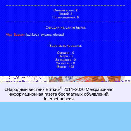
Онлайн всего:
2
Гостей:
2
Пользователей:
0
Сегодня на сайте были:
Alex_Spacon
,
lachkova_oksana
,
elenaall
Зарегистрированы
:
Сегодня - 0
Вчера - 0
За неделю - 0
За месяц - 0
Всего - 428
©
«Народный вестник Вятки»
2014–2026
Межрайонная
информационная газета бесплатных объявлений,
Internet-
версия