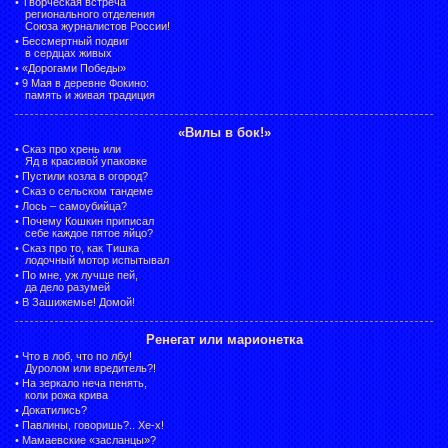
•
Творческая встреча
регионального отделения
Союза журналистов России!
•
Бессмертный подвиг
в сердцах живых
•
«Дорогами Победы»
•
9 Мая в деревне Фокино:
память и живая традиция
«Вилы в бок!»
•
Сказ про хрень или
Яд в красивой упаковке
•
Пустили козла в огород?
•
Сказ о сельском тандеме
•
Лось – самоубийца?
•
Почему Кошкин приписал
себе каждое пятое яйцо?
•
Сказ про то, как Тишка
лодочный мотор испытывал
•
По мне, уж лучше пей,
да дело разумей
•
В Зашижемье! Домой!
Ренегат или марионетка
•
Что в лоб, что по лбу!
Дуролом или вредитель?!
•
На зеркало неча пенять,
коли рожа крива
•
Докатились?
•
Павлины, говоришь?.. Хе-х!
•
Мамаевские «засланцы»?