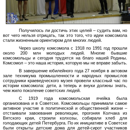
Получилось ли достичь этих целей – судить вам, но
вот чего нельзя отрицать, так это того, что идеи комсомола
стали жизненным ориентиром для многих людей.
Через школу комсомола с 1918 по 1991 год прошли
около 200 млн молодых людей. Многие бывшие
комсомольцы и сегодня трудятся на благо нашей Родины.
Комсомол – это наша история, которую мы не вправе забыть.
В завершение юбилейного года 27 ноября в актовом
зале техникума промышленности и народных промыслов
сотрудники краеведческого музея провели классный час по
истории комсомола: дети, а теперь и внуки должны знать,
чем жило поколение советских людей.
С 1919 года комсомольская ячейка была
организована и в Советске. Комсомольцы принимали самое
активное участие в политической и общественной жизни –
отстаивали завоевания революции, прогоняя Колчака из
Вятского края, строили колхозы, собирали хлеб для
голодающих детей Петербурга. По их инициативе в Советске
были открыты детские дома для детей-сирот участников