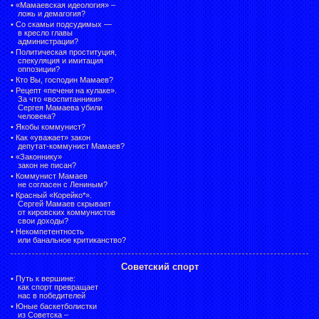
•
«Мамаевская идеология» –
ложь и демагогия?
•
Со скамьи подсудимых —
в кресло главы
администрации?
•
Политическая проституция,
спекуляция и имитация
оппозиции?
•
Кто Вы, господин Мамаев?
•
Рецепт «печени на кулаке».
За что «воспитанники»
Сергея Мамаева убили
человека?
•
Якобы коммунист?
•
Как «уважает» закон
депутат-коммунист Мамаев?
•
«Законнику»
закон не писан?
•
Коммунист Мамаев
не согласен с Лениным?
•
Красный «Корейко*».
Сергей Мамаев скрывает
от кировских коммунистов
свои доходы?
•
Некомпетентность
или банальное критиканство?
Советский спорт
•
Путь к вершине:
как спорт превращает
нас в победителей
•
Юные баскетболистки
из Советска –