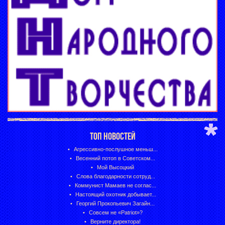
ТОП НОВОСТЕЙ
Агрессивно-послушное меньш...
Весенний потоп в Советском...
Мой Высоцкий
Слова благодарности сотруд...
Коммунист Мамаев не соглас...
Настоящий охотник добывает...
Георгий Прокопьевич Загайн...
Совсем не «Patriot»?
Верните директора!