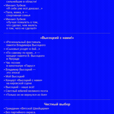
сильнейшие в области!
•
Михаил Зубков:
«Я себе уже всё доказал...»
•
Папа, мама, я —
спортивная семья
•
Михаил Зубков:
«Лучше пожалеть о том,
что сделал, чем жалеть
о том, чего не сделал!»
«Высоцкий с нами!»
•
«Региональный фестиваль
памяти Владимира Высоцкого
•
«Сыновья уходят в бой...»
•
«По самому по краю...» —
концерт памяти В. Высоцкого
в Ярграде
•
Час поэзии
в кинотеатре «Парус»
•
Владимир Высоцкий —
это эпоха!
•
Мой Высоцкий
•
Концерт «Высоцкий с нами»
на кировской сцене
•
Высоцкий – наше всё!
•
Светлый юбилей великого поэта
•
«Только он не вернулся из боя»
Честный выбор
•
Гражданин «Вятской Швейцарии»
•
Без партийного окраса.