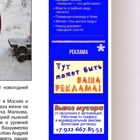
«Энергия — это действие!»
•
Власть в районе надо
менять!
•
Пожарная команда в Коже
•
Митинг «За чистую воду»
•
Народ доверяет
народной газете!
РЕКЛАМА
 новогодней
т в Москве и
аза жизни на
ича Малкова,
одней лыжной
ов и уровней
— Вахрамеева
лобин Андрей
дарить наших