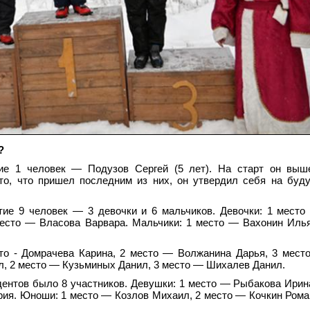
?
ие 1 человек — Подузов Сергей (5 лет). На старт он выш
то, что пришел последним из них, он утвердил себя на буд
стие 9 человек — 3 девочки и 6 мальчиков. Девочки: 1 мест
место — Власова Варвара. Мальчики: 1 место — Вахонин Иль
сто - Домрачева Карина, 2 место — Волжанина Дарья, 3 мес
л, 2 место — Кузьминых Данил, 3 место — Шихалев Данил.
удентов было 8 участников. Девушки: 1 место — Рыбакова Ирин
ория. Юноши: 1 место — Козлов Михаил, 2 место — Кочкин Рома