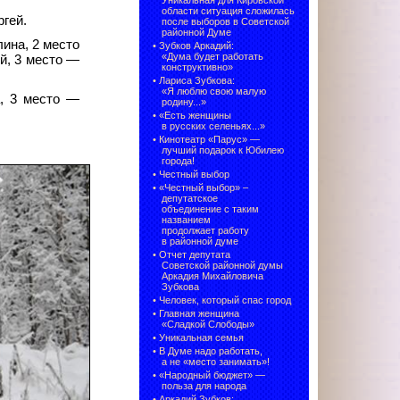
Уникальная для Кировской
области ситуация сложилась
гей.
после выборов в Советской
районной Думе
ина, 2 место
•
Зубков Аркадий:
«Дума будет работать
й, 3 место —
конструктивно»
•
Лариса Зубкова:
«Я люблю свою малую
, 3 место —
родину...»
•
«Есть женщины
в русских селеньях...»
•
Кинотеатр «Парус» —
лучший подарок к Юбилею
города!
•
Честный выбор
• «Честный выбор» –
депутатское
объединение с таким
названием
продолжает работу
в районной думе
•
Отчет депутата
Советской районной думы
Аркадия Михайловича
Зубкова
•
Человек, который спас город
•
Главная женщина
«Сладкой Слободы»
•
Уникальная семья
•
В Думе надо работать,
а не «место занимать»!
•
«Народный бюджет» —
польза для народа
•
Аркадий Зубков: