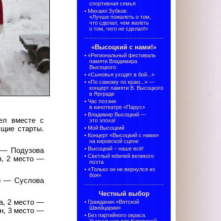
спортивная семья
•
Михаил Зубков:
«Лучше пожалеть о том,
что сделал, чем жалеть
о том, чего не сделал!»
«Высоцкий с нами!»
•
«Региональный фестиваль
памяти Владимира
Высоцкого
•
«Сыновья уходят в бой...»
•
«По самому по краю...» —
концерт памяти В. Высоцкого
в Ярграде
•
Час поэзии
в кинотеатре «Парус»
•
Владимир Высоцкий —
ел вместе с
это эпоха!
ущие старты.
•
Мой Высоцкий
•
Концерт «Высоцкий с нами»
на кировской сцене
•
Высоцкий – наше всё!
о — Подузова
•
Светлый юбилей великого
я, 2 место —
поэта
•
«Только он не вернулся из
боя»
то — Суслова
Честный выбор
а, 2 место —
•
Гражданин «Вятской
Швейцарии»
н, 3 место —
•
Без партийного окраса.