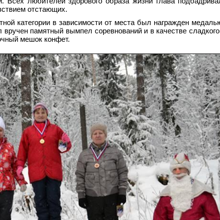
и. Всех любителей здорового образа жизни глава подбадрива
вствием отстающих.
тной категории в зависимости от места был награжден медаль
л вручен памятный вымпел соревнований и в качестве сладкого
очный мешок конфет.