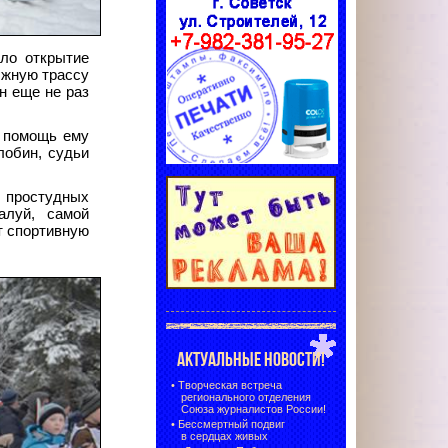
ло открытие
ыжную трассу
н еще не раз
а помощь ему
лобин, судьи
м простудных
алуй, самой
ет спортивную
АКТУАЛЬНЫЕ НОВОСТИ!
•
Творческая встреча
регионального отделения
Союза журналистов России!
•
Бессмертный подвиг
в сердцах живых