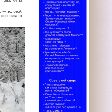
л, хвалил за
•
Политическая проституция,
спекуляция и имитация
оппозиции?
ю — золотой,
•
Кто Вы, господин Мамаев?
 сюрприза от
•
Рецепт «печени на кулаке».
За что «воспитанники»
Сергея Мамаева убили
человека?
•
Якобы коммунист?
•
Как «уважает» закон
депутат-коммунист Мамаев?
•
«Законнику»
закон не писан?
•
Коммунист Мамаев
не согласен с Лениным?
•
Красный «Корейко*».
Сергей Мамаев скрывает
от кировских коммунистов
свои доходы?
•
Некомпетентность
или банальное
критиканство?
Советский спорт
•
Путь к вершине:
как спорт превращает
нас в победителей
•
Юные баскетболистки
из Советска –
сильнейшие в области!
•
Михаил Зубков:
«Я себе уже всё доказал...»
•
Папа, мама, я —