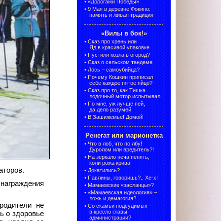
•
«Дорогами Победы»
•
9 Мая в деревне Фокино:
память и живая традиция
«Вилы в бок!»
•
Сказ про хрень или
Яд в красивой упаковке
•
Пустили козла в огород?
•
Сказ о сельском тандеме
•
Лось – самоубийца?
•
Почему Кошкин приписал
себе каждое пятое яйцо?
•
Сказ про то, как Тишка
лодочный мотор испытывал
•
По мне, уж лучше пей,
да дело разумей
•
В Зашижемье! Домой!
Ренегат или марионетка
•
Что в лоб, что по лбу!
Дуролом или вредитель?!
•
На зеркало неча пенять,
коли рожа крива
аторов.
•
Докатились?
•
Павлины, говоришь?.. Хе-х!
награждения
•
Мамаевские «засланцы»?
•
«Мамаевская идеология» –
ложь и демагогия?
родители не
•
Со скамьи подсудимых —
в кресло главы
ь о здоровье
администрации?