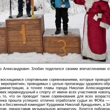
р Александрович Злобин поделился своими впечатлениями от
восхищаемся спортивными соревнованиями, которые проводя
 в мероприятиях, проводимых с целью пропаганды здорового обр
администрации, а точнее главы города Николая Александров
ловек неравнодушный к спорту от имени всех участников новог
 то, что он проводит такие соревнования для всех возраст
 гонка прошла успешно: отлично отработали судьи из ФОКа 
а и бессменный комендант Курдюмов Николай Аркадьевич, а З
тие, предоставив музыкальную аппаратуру. Хочется поблаго