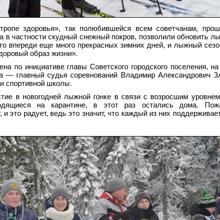
тропе здоровья», так полюбившейся всем советчанам, прош
а в частности скудный снежный покров, позволили обновить л
что впереди еще много прекрасных зимних дней, и лыжный сезо
доровый образ жизни».
на по инициативе главы Советского городского поселения, н
ла — главный судья соревнований Владимир Александрович З
и спортивной школы.
тие в новогодней лыжной гонке в связи с возросшим уровне
ходящиеся на карантине, в этот раз остались дома. Пож
, и это радует, ведь это значит, что каждый из них поддержива