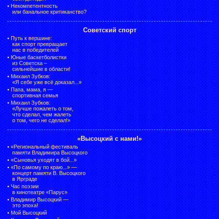
•
Некомпетентность
или банальное критиканство?
Советский спорт
•
Путь к вершине:
как спорт превращает
нас в победителей
•
Юные баскетболистки
из Советска –
сильнейшие в области!
•
Михаил Зубков:
«Я себе уже всё доказал...»
•
Папа, мама, я —
спортивная семья
•
Михаил Зубков:
«Лучше пожалеть о том,
что сделал, чем жалеть
о том, чего не сделал!»
«Высоцкий с нами!»
•
«Региональный фестиваль
памяти Владимира Высоцкого
•
«Сыновья уходят в бой...»
•
«По самому по краю...» —
концерт памяти В. Высоцкого
в Ярграде
•
Час поэзии
в кинотеатре «Парус»
•
Владимир Высоцкий —
это эпоха!
•
Мой Высоцкий