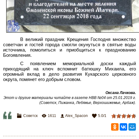
В великий праздник Крещения Господня множество
советчан и гостей города смогли окунуться в святые воды
источника, помолиться и приобщиться к празднованию
Богоявления.
С появлением мемориальной доски каждый
приходящий на ключ вспомнит батюшку Михаила, его
огромный вклад в дело развития Кукарского церковного
округа, помянет его добрым словом.
Оксана Лачкова.
Этот и другие материалы читайте в газете НВВ №04 от 25.01.2019 г.
(Советск, Пижанка, Лебяжье, Верхошижемье, Арбаж).
Советск
1611
Alex_Spacon
5.0
/
1
1
2
3
4
5