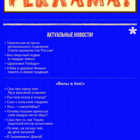
АКТУАЛЬНЫЕ НОВОСТИ!
•
Творческая встреча
регионального отделения
Союза журналистов России!
•
Бессмертный подвиг
в сердцах живых
•
«Дорогами Победы»
•
9 Мая в деревне Фокино:
память и живая традиция
«Вилы в бок!»
•
Сказ про хрень или
Яд в красивой упаковке
•
Пустили козла в огород?
•
Сказ о сельском тандеме
•
Лось – самоубийца?
•
Почему Кошкин приписал
себе каждое пятое яйцо?
•
Сказ про то, как Тишка
лодочный мотор испытывал
•
По мне, уж лучше пей,
да дело разумей
•
В Зашижемье! Домой!