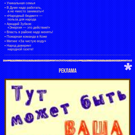
•
Уникальная семья
•
В Думе надо работать,
а не «место занимать»!
•
«Народный бюджет» —
польза для народа
•
Аркадий Зубков:
«Энергия — это действие!»
•
Власть в районе надо менять!
•
Пожарная команда в Коже
•
Митинг «За чистую воду»
•
Народ доверяет
народной газете!
РЕКЛАМА