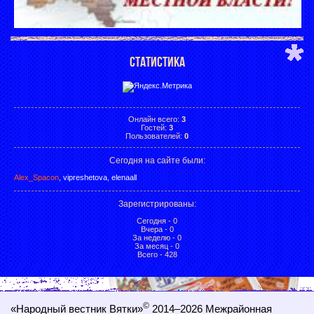
СТАТИСТИКА
Онлайн всего:
3
Гостей:
3
Пользователей:
0
Сегодня на сайте были:
Alex_Spacon
,
vipreshetova
,
elenaall
Зарегистрированы
:
Сегодня - 0
Вчера - 0
За неделю - 0
За месяц - 0
Всего - 428
©
«Народный вестник Вятки»
2014–2026
Межрайонная