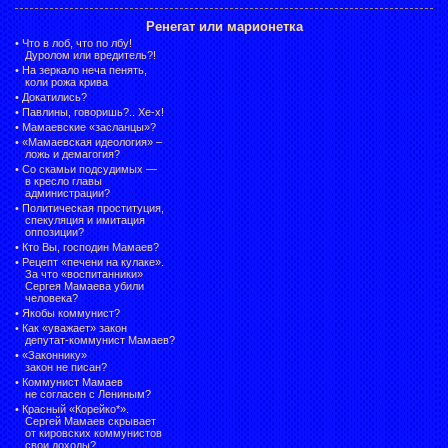
Ренегат или марионетка
•
Что в лоб, что по лбу!
Дуролом или вредитель?!
•
На зеркало неча пенять,
коли рожа крива
•
Докатились?
•
Павлины, говоришь?.. Хе-х!
•
Мамаевские «засланцы»?
•
«Мамаевская идеология» –
ложь и демагогия?
•
Со скамьи подсудимых —
в кресло главы
администрации?
•
Политическая проституция,
спекуляция и имитация
оппозиции?
•
Кто Вы, господин Мамаев?
•
Рецепт «печени на кулаке».
За что «воспитанники»
Сергея Мамаева убили
человека?
•
Якобы коммунист?
•
Как «уважает» закон
депутат-коммунист Мамаев?
•
«Законнику»
закон не писан?
•
Коммунист Мамаев
не согласен с Лениным?
•
Красный «Корейко*».
Сергей Мамаев скрывает
от кировских коммунистов
свои доходы?