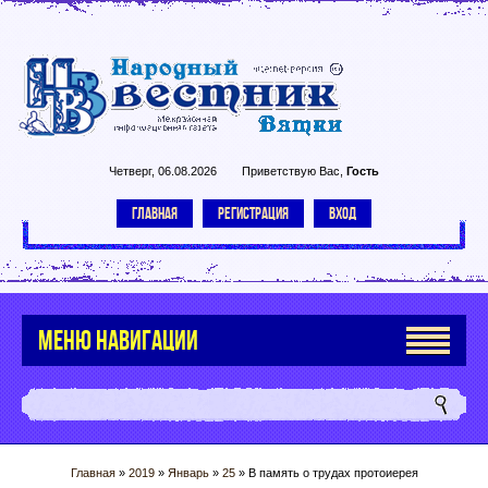
Четверг, 06.08.2026
Приветствую Вас
,
Гость
ГЛАВНАЯ
РЕГИСТРАЦИЯ
ВХОД
МЕНЮ НАВИГАЦИИ
Главная
»
2019
»
Январь
»
25
» В память о трудах протоиерея