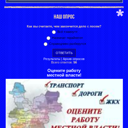
НАШ ОПРОС
Как вы считаете, чем закончится дело с лосем?
Всё «замнут»
Назначат «крайнего»
Справедливо разберутся
Результаты
|
Архив опросов
Всего ответов:
56
Оцените работу
местной власти!