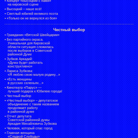
•
Концерт «Высоцкий с нами»
на кировской сцене
•
Высоцкий – наше всё!
•
Светлый юбилей великого поэта
•
«Только он не вернулся из боя»
Честный выбор
•
Гражданин «Вятской Швейцарии»
•
Без партийного окраса.
Уникальная для Кировской
области ситуация сложилась
после выборов в Советской
районной Думе
•
Зубков Аркадий:
«Дума будет работать
конструктивно»
•
Лариса Зубкова:
«Я люблю свою малую родину...»
•
«Есть женщины
в русских селеньях...»
•
Кинотеатр «Парус» —
лучший подарок к Юбилею города!
•
Честный выбор
• «Честный выбор» –
депутатское
объединение с таким названием
продолжает работу
в районной думе
•
Отчет депутата
Советской районной думы
Аркадия Михайловича Зубкова
•
Человек, который спас город
•
Главная женщина
«Сладкой Слободы»