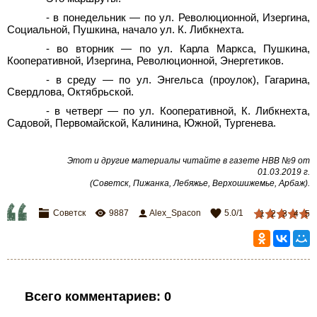
- в понедельник — по ул. Революционной, Изергина,
Социальной, Пушкина, начало ул. К. Либкнехта.
- во вторник — по ул. Карла Маркса, Пушкина,
Кооперативной, Изергина, Революционной, Энергетиков.
- в среду — по ул. Энгельса (проулок), Гагарина,
Свердлова, Октябрьской.
- в четверг — по ул. Кооперативной, К. Либкнехта,
Садовой, Первомайской, Калинина, Южной, Тургенева.
Этот и другие материалы читайте в газете НВВ №9 от
01.03.2019 г.
(Советск, Пижанка, Лебяжье, Верхошижемье, Арбаж)
.
Советск
9887
Alex_Spacon
5.0
/
1
1
2
3
4
5
Всего комментариев
:
0