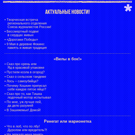
АКТУАЛЬНЫЕ НОВОСТИ!
•
Творческая встреча
регионального отделения
Союза журналистов России!
•
Бессмертный подвиг
в сердцах живых
•
«Дорогами Победы»
•
9 Мая в деревне Фокино:
память и живая традиция
«Вилы в бок!»
•
Сказ про хрень или
Яд в красивой упаковке
•
Пустили козла в огород?
•
Сказ о сельском тандеме
•
Лось – самоубийца?
•
Почему Кошкин приписал
себе каждое пятое яйцо?
•
Сказ про то, как Тишка
лодочный мотор испытывал
•
По мне, уж лучше пей,
да дело разумей
•
В Зашижемье! Домой!
Ренегат или марионетка
•
Что в лоб, что по лбу!
Дуролом или вредитель?!
•
На зеркало неча пенять,