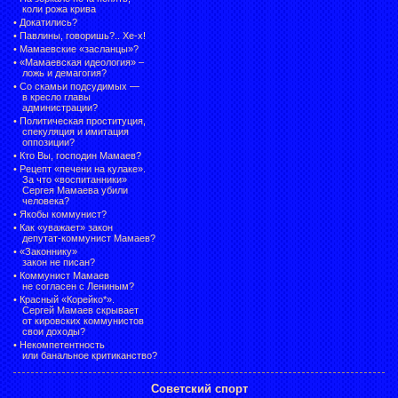
коли рожа крива
•
Докатились?
•
Павлины, говоришь?.. Хе-х!
•
Мамаевские «засланцы»?
•
«Мамаевская идеология» –
ложь и демагогия?
•
Со скамьи подсудимых —
в кресло главы
администрации?
•
Политическая проституция,
спекуляция и имитация
оппозиции?
•
Кто Вы, господин Мамаев?
•
Рецепт «печени на кулаке».
За что «воспитанники»
Сергея Мамаева убили
человека?
•
Якобы коммунист?
•
Как «уважает» закон
депутат-коммунист Мамаев?
•
«Законнику»
закон не писан?
•
Коммунист Мамаев
не согласен с Лениным?
•
Красный «Корейко*».
Сергей Мамаев скрывает
от кировских коммунистов
свои доходы?
•
Некомпетентность
или банальное критиканство?
Советский спорт