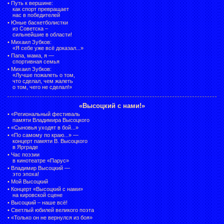
•
Путь к вершине:
как спорт превращает
нас в победителей
•
Юные баскетболистки
из Советска –
сильнейшие в области!
•
Михаил Зубков:
«Я себе уже всё доказал...»
•
Папа, мама, я —
спортивная семья
•
Михаил Зубков:
«Лучше пожалеть о том,
что сделал, чем жалеть
о том, чего не сделал!»
«Высоцкий с нами!»
•
«Региональный фестиваль
памяти Владимира Высоцкого
•
«Сыновья уходят в бой...»
•
«По самому по краю...» —
концерт памяти В. Высоцкого
в Ярграде
•
Час поэзии
в кинотеатре «Парус»
•
Владимир Высоцкий —
это эпоха!
•
Мой Высоцкий
•
Концерт «Высоцкий с нами»
на кировской сцене
•
Высоцкий – наше всё!
•
Светлый юбилей великого поэта
•
«Только он не вернулся из боя»