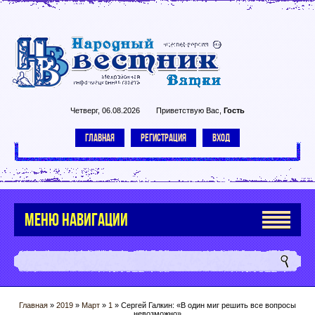
Четверг, 06.08.2026
Приветствую Вас
,
Гость
ГЛАВНАЯ
РЕГИСТРАЦИЯ
ВХОД
МЕНЮ НАВИГАЦИИ
Главная
»
2019
»
Март
»
1
» Сергей Галкин: «В один миг решить все вопросы
невозможно»