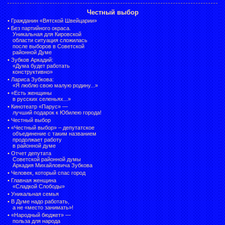
Честный выбор
•
Гражданин «Вятской Швейцарии»
•
Без партийного окраса.
Уникальная для Кировской
области ситуация сложилась
после выборов в Советской
районной Думе
•
Зубков Аркадий:
«Дума будет работать
конструктивно»
•
Лариса Зубкова:
«Я люблю свою малую родину...»
•
«Есть женщины
в русских селеньях...»
•
Кинотеатр «Парус» —
лучший подарок к Юбилею города!
•
Честный выбор
• «Честный выбор» –
депутатское
объединение с таким названием
продолжает работу
в районной думе
•
Отчет депутата
Советской районной думы
Аркадия Михайловича Зубкова
•
Человек, который спас город
•
Главная женщина
«Сладкой Слободы»
•
Уникальная семья
•
В Думе надо работать,
а не «место занимать»!
•
«Народный бюджет» —
польза для народа