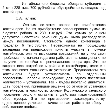
—
Из областного бюджета обещана субсидия в
2 млн 228 тыс. 700 рублей на обустройство площадок под
контейнеры.
С.А. Галкин:
—
Острым остается вопрос по приобретению
контейнеров. На их приобретение запланирована сумма из
бюджета района в 230 тыс.руб. Эта сумма решением
депутатов Советской районной думы была распределена
между поселениями. Стоимость одного контейнера в
пределах 6 тыс.рублей. Перевозчикам на прошедшем
заседании мы предложили принять участие в покупке
контейнеров, они не высказали возражений, но у них своя
проблема – с начала года они работают на свои деньги, не
получив ни копейки от регионального оператора. Это не
закроет всю потребность района в контейнерах, вместе с
этим возникает сложность их установки. Предполагаем, что
контейнеры будем устанавливать по отдельным
поселениям: набрали необходимое для одного поселения
количество – установили. Так и будем поэтапно двигаться.
Есть поселения, принявшие решение об отказе от установки
контейнеров, в частности, жители Колянурского сельского
поселения решили оставить в действии пакетированный
сбор мусора. Это не противоречит законодательству,
единственное условие – качественная работа по сбору –
соблюдение графика.