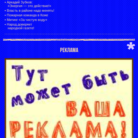
•
Аркадий Зубков:
«Энергия — это действие!»
•
Власть в районе надо менять!
•
Пожарная команда в Коже
•
Митинг «За чистую воду»
•
Народ доверяет
народной газете!
РЕКЛАМА