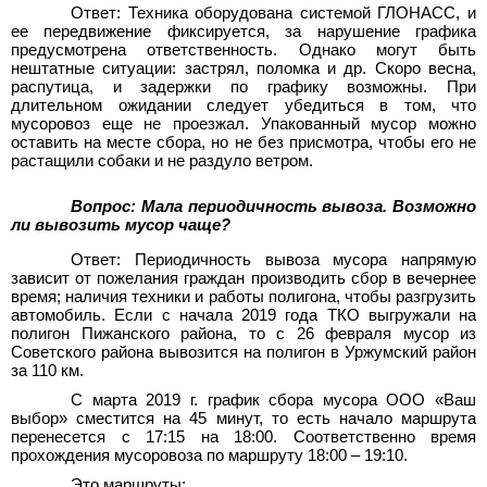
Ответ: Техника оборудована системой ГЛОНАСС, и
ее передвижение фиксируется, за нарушение графика
предусмотрена ответственность. Однако могут быть
нештатные ситуации: застрял, поломка и др. Скоро весна,
распутица, и задержки по графику возможны. При
длительном ожидании следует убедиться в том, что
мусоровоз еще не проезжал. Упакованный мусор можно
оставить на месте сбора, но не без присмотра, чтобы его не
растащили собаки и не раздуло ветром.
Вопрос: Мала периодичность вывоза. Возможно
ли вывозить мусор чаще?
Ответ: Периодичность вывоза мусора напрямую
зависит от пожелания граждан производить сбор в вечернее
время; наличия техники и работы полигона, чтобы разгрузить
автомобиль. Если с начала 2019 года ТКО выгружали на
полигон Пижанского района, то с 26 февраля мусор из
Советского района вывозится на полигон в Уржумский район
за 110 км.
С марта 2019 г. график сбора мусора ООО «Ваш
выбор» сместится на 45 минут, то есть начало маршрута
перенесется с 17
:
15 на 18
:
00. Соответственно время
прохождения мусоровоза по маршруту 18
:
00 – 19
:
10.
Это маршруты: