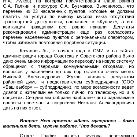
Н.А. Жуков), на котором присутствовали глава района
С.А. Галкин и прокурор С.А. Бузмаков. Выяснилось, что
перечень из 23 населенных пунктов, которые не должны
платить за услуги по вывозу мусора из-за отсутствия
транспортной доступности, направлен в «Куприт», а вот
квитанции гражданам все равно пришли. Депутаты
рекомендовали администрации еще раз согласовать
перечень населенных пунктов с региональным оператором,
чтобы избежать повторения подобной ситуации.
Казалось бы, с начала года в СМИ и на сайтах
администрации города Советска и Советского района было
дано очень много информации по переходу на новую систему
обращения с твердыми коммунальными отходами, но
вопросов у населения до сих пор остается очень много.
Николай Александрович Жуков, являясь депутатом
районной думы и представителем субподрядчика (ООО
«Ваш выбор» — субподрядчик), по мере возможности ведет
диалог с жителями не только лично, по телефону, но и в
соцсетях. Сегодня мы собрали наиболее часто задаваемые
вопросы советчан и попросили Николая Александровича
дать на них ответ.
Вопрос: Нет времени ждать мусоровоз – дома
маленькие дети, муж на работе. Что делать?
Ответ: График вывоза мусора невозможно