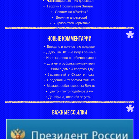
Настоящий охотник добывает...
Георгий Прокопьевич Загайн...
Совсем не «Patriot»?
Верните директора!
У «разбитого корыта»?
НОВЫЕ КОММЕНТАРИИ
Всецело и полностью поддерж
Дядюшка ЗЮ -не будет занима
Навязав свое ошибочное мнен
Для чего рубрика комментари
1.Если в доме 4 квартиры,ну
Здравствуйте. Скажите, пожа
Сведения интересуют хоть ка
Мамаев осёлк,скоро за Белых
Где-то что-то подобное я уж
Да, Ирина, спасибо за уточн
ВАЖНЫЕ ССЫЛКИ