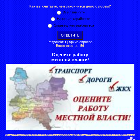
Как вы считаете, чем закончится дело с лосем?
Всё «замнут»
Назначат «крайнего»
Справедливо разберутся
Результаты
|
Архив опросов
Всего ответов:
56
Оцените работу
местной власти!