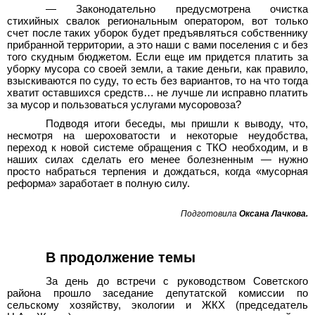
—
Законодательно предусмотрена очистка
стихийных свалок региональным оператором, вот только
счет после таких уборок будет предъявляться собственнику
прибранной территории, а это наши с вами поселения с и без
того скудным бюджетом. Если еще им придется платить за
уборку мусора со своей земли, а такие деньги, как правило,
взыскиваются по суду, то есть без вариантов, то на что тогда
хватит оставшихся средств… не лучше ли исправно платить
за мусор и пользоваться услугами мусоровоза?
Подводя итоги беседы, мы пришли к выводу, что,
несмотря на шероховатости и некоторые неудобства,
переход к новой системе обращения с ТКО необходим, и в
наших силах сделать его менее болезненным — нужно
просто набраться терпения и дождаться, когда «мусорная
реформа» заработает в полную силу.
Подготовила
Оксана Лачкова
.
В продолжение темы
За день до встречи с руководством Советского
района прошло заседание депутатской комиссии по
сельскому хозяйству, экологии и ЖКХ (председатель