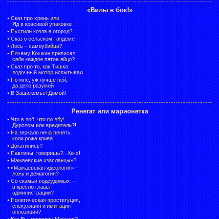
«Вилы в бок!»
•
Сказ про хрень или
Яд в красивой упаковке
•
Пустили козла в огород?
•
Сказ о сельском тандеме
•
Лось – самоубийца?
•
Почему Кошкин приписал
себе каждое пятое яйцо?
•
Сказ про то, как Тишка
лодочный мотор испытывал
•
По мне, уж лучше пей,
да дело разумей
•
В Зашижемье! Домой!
Ренегат или марионетка
•
Что в лоб, что по лбу!
Дуролом или вредитель?!
•
На зеркало неча пенять,
коли рожа крива
•
Докатились?
•
Павлины, говоришь?.. Хе-х!
•
Мамаевские «засланцы»?
•
«Мамаевская идеология» –
ложь и демагогия?
•
Со скамьи подсудимых —
в кресло главы
администрации?
•
Политическая проституция,
спекуляция и имитация
оппозиции?
•
Кто Вы, господин Мамаев?