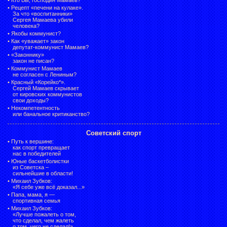
•
Рецепт «печени на кулаке».
За что «воспитанники»
Сергея Мамаева убили
человека?
•
Якобы коммунист?
•
Как «уважает» закон
депутат-коммунист Мамаев?
•
«Законнику»
закон не писан?
•
Коммунист Мамаев
не согласен с Лениным?
•
Красный «Корейко*».
Сергей Мамаев скрывает
от кировских коммунистов
свои доходы?
•
Некомпетентность
или банальное критиканство?
Советский спорт
•
Путь к вершине:
как спорт превращает
нас в победителей
•
Юные баскетболистки
из Советска –
сильнейшие в области!
•
Михаил Зубков:
«Я себе уже всё доказал...»
•
Папа, мама, я —
спортивная семья
•
Михаил Зубков:
«Лучше пожалеть о том,
что сделал, чем жалеть
о том, чего не сделал!»