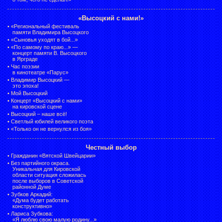
«Высоцкий с нами!»
•
«Региональный фестиваль
памяти Владимира Высоцкого
•
«Сыновья уходят в бой...»
•
«По самому по краю...» —
концерт памяти В. Высоцкого
в Ярграде
•
Час поэзии
в кинотеатре «Парус»
•
Владимир Высоцкий —
это эпоха!
•
Мой Высоцкий
•
Концерт «Высоцкий с нами»
на кировской сцене
•
Высоцкий – наше всё!
•
Светлый юбилей великого поэта
•
«Только он не вернулся из боя»
Честный выбор
•
Гражданин «Вятской Швейцарии»
•
Без партийного окраса.
Уникальная для Кировской
области ситуация сложилась
после выборов в Советской
районной Думе
•
Зубков Аркадий:
«Дума будет работать
конструктивно»
•
Лариса Зубкова:
«Я люблю свою малую родину...»