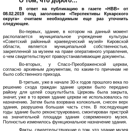
О том, что дорого…
В ответ на публикацию в газете «НВВ» от
08.02.2019 под заголовком «Перспективы Кукарского
округа» считаем необходимым еще раз уточнить
следующее.
Во-первых, здание, в котором на данный момент
располагается муниципальное учреждение культуры
«Советский районный краеведческий музей» Кировской
области, является муниципальной собственностью,
закрепленной за музеем на праве оперативного управления,
о чем свидетельствуют правоустанавливающие документы.
Во-вторых, у Спасо-Преображенской церкви,
согласно архивным документам, по каким-то причинам не
было собственного прихода.
В-третьих, уже в начале 30-х годов прошлого века по
решению схода граждан здание церкви было передано
району для целей соцкультбыта. Церковь была закрыта,
значит, уже в то время здание церкви не использовалось по
назначению. Затем была взорвана колокольня, снесен верх
здания, разрушена большая часть стен. В последующие
годы здание было реконструировано, смонтирован пристрой
на значительной площади здания современного музея.
Полностью изменилось функциональное назначение здания.
Факты, свидетельствующие о том, что здание музея