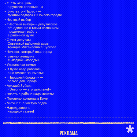
•
«Есть женщины
в русских селеньях...»
•
Кинотеатр «Парус» —
лучший подарок к Юбилею города!
•
Честный выбор
• «Честный выбор» –
депутатское
объединение с таким названием
продолжает работу
в районной думе
•
Отчет депутата
Советской районной думы
Аркадия Михайловича Зубкова
•
Человек, который спас город
•
Главная женщина
«Сладкой Слободы»
•
Уникальная семья
•
В Думе надо работать,
а не «место занимать»!
•
«Народный бюджет» —
польза для народа
•
Аркадий Зубков:
«Энергия — это действие!»
•
Власть в районе надо менять!
•
Пожарная команда в Коже
•
Митинг «За чистую воду»
•
Народ доверяет
народной газете!
РЕКЛАМА