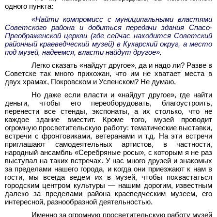
одного пункта:
«Найти компромисс с муниципальными властями
Советского района и добиться передачи здания Спасо-
Преображенской церкви (где сейчас находится Советский
районный краеведческий музей) в Кукарский округ, а место
под музей, надеемся, власти найдут другое».
Легко сказать «найдут другое», да и надо ли? Разве в
Советске так много прихожан, что им не хватает места в
двух храмах, Покровском и Успенском? Не думаю.
Но даже если власти и «найдут другое», где найти
деньги, чтобы его переоборудовать, благоустроить,
перенести все стенды, экспонаты, а их столько, что не
каждое здание вместит. Кроме того, музей проводит
огромную просветительскую работу: тематические выставки,
встречи с фронтовиками, ветеранами и т.д. На эти встречи
приглашают самодеятельных артистов, в частности,
народный ансамбль «Серебряные росы», с которым я не раз
выступал на таких встречах. У нас много друзей и знакомых
за пределами нашего города, и когда они приезжают к нам в
гости, мы всегда ведем их в музей, чтобы похвастаться
городским центром культуры — нашим дорогим, известным
далеко за пределами района краеведческим музеем, его
интересной, разнообразной деятельностью.
Именно за огромную просветительскую работу музей