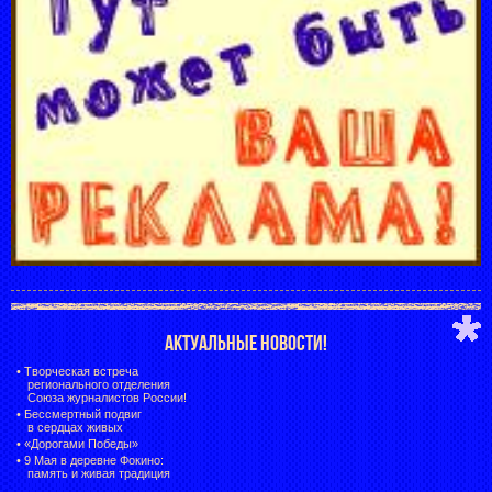
АКТУАЛЬНЫЕ НОВОСТИ!
•
Творческая встреча
регионального отделения
Союза журналистов России!
•
Бессмертный подвиг
в сердцах живых
•
«Дорогами Победы»
•
9 Мая в деревне Фокино:
память и живая традиция