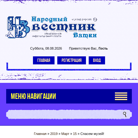
Суббота, 08.08.2026
Приветствую Вас
,
Гость
ГЛАВНАЯ
РЕГИСТРАЦИЯ
ВХОД
МЕНЮ НАВИГАЦИИ
Главная
»
2019
»
Март
»
15
» Спасем музей!