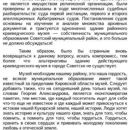
не является имуществом религиозной организации, были
проверены и доказаны в ходе многочисленных судебных
разбирательств: суда первой инстанции, первого и второго
апелляционных Арбитражных судов. Постановления судов
основаны на изучении и анализе множества архивных
документов и трактуются однозначно: здание районного
краеведческого музея — собственность муниципального
образования Советский муниципальный район, и это больше
не должно обсуждаться!
Таким образом, было бы странным вновь
возвращаться к данному вопросу, искать компромисс, тем
более что альтернативы зданию действующего
краеведческого музея в городе Советске не существует.
Музей необходим нашему району, это наша гордость,
не всякое муниципальное образование имеет такой
известный за пределами Кировской области музей. Следует
добавить также, что на сегодняшний день только музей, по
словам Георгия Александрова, является «конгломератом
памяти», тем местом, где каждый посетитель ищет для себя
что-то еще не известное и где каждый может прикоснуться к
истокам нашей Кукарской земли, нашей истории. Люди хотят
знать историю и культуру нашего края, знать для того, чтобы
помнить, а помнить для того, чтобы гордиться. Гордиться,
хранить в своих сердцах и прививать молодому поколению
любовь к отеческой земле.