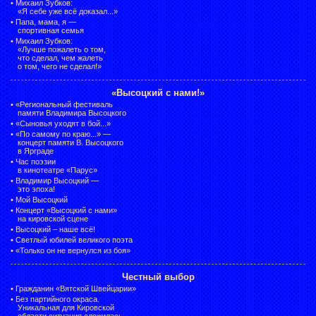
•
Михаил Зубков:
«Я себе уже всё доказал...»
•
Папа, мама, я —
спортивная семья
•
Михаил Зубков:
«Лучше пожалеть о том,
что сделал, чем жалеть
о том, чего не сделал!»
«Высоцкий с нами!»
•
«Региональный фестиваль
памяти Владимира Высоцкого
•
«Сыновья уходят в бой...»
•
«По самому по краю...» —
концерт памяти В. Высоцкого
в Ярграде
•
Час поэзии
в кинотеатре «Парус»
•
Владимир Высоцкий —
это эпоха!
•
Мой Высоцкий
•
Концерт «Высоцкий с нами»
на кировской сцене
•
Высоцкий – наше всё!
•
Светлый юбилей великого поэта
•
«Только он не вернулся из боя»
Честный выбор
•
Гражданин «Вятской Швейцарии»
•
Без партийного окраса.
Уникальная для Кировской
области ситуация сложилась