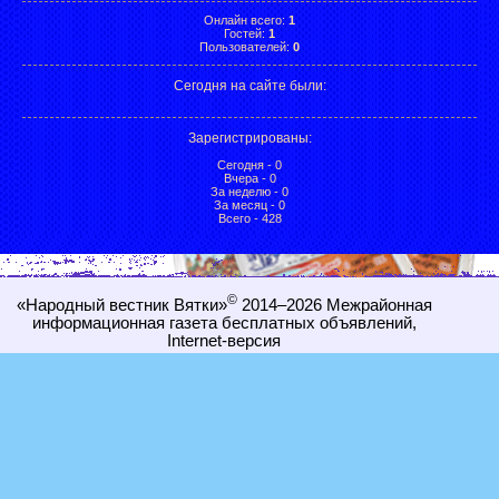
Онлайн всего:
1
Гостей:
1
Пользователей:
0
Сегодня на сайте были:
Зарегистрированы
:
Сегодня - 0
Вчера - 0
За неделю - 0
За месяц - 0
Всего - 428
©
«Народный вестник Вятки»
2014–2026
Межрайонная
информационная газета бесплатных объявлений,
Internet-
версия