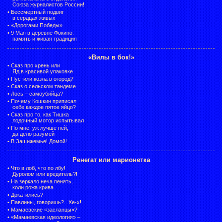
Союза журналистов России!
•
Бессмертный подвиг
в сердцах живых
•
«Дорогами Победы»
•
9 Мая в деревне Фокино:
память и живая традиция
«Вилы в бок!»
•
Сказ про хрень или
Яд в красивой упаковке
•
Пустили козла в огород?
•
Сказ о сельском тандеме
•
Лось – самоубийца?
•
Почему Кошкин приписал
себе каждое пятое яйцо?
•
Сказ про то, как Тишка
лодочный мотор испытывал
•
По мне, уж лучше пей,
да дело разумей
•
В Зашижемье! Домой!
Ренегат или марионетка
•
Что в лоб, что по лбу!
Дуролом или вредитель?!
•
На зеркало неча пенять,
коли рожа крива
•
Докатились?
•
Павлины, говоришь?.. Хе-х!
•
Мамаевские «засланцы»?
•
«Мамаевская идеология» –