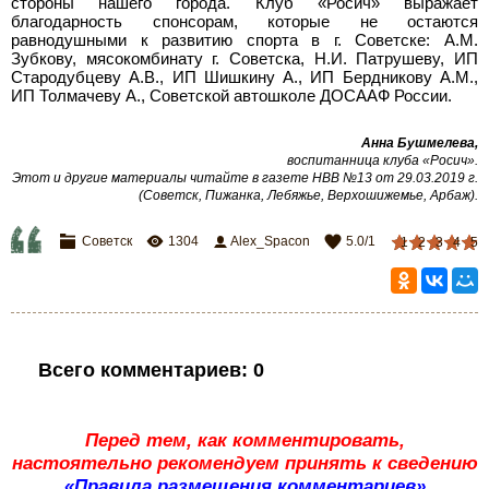
стороны нашего города. Клуб «Росич» выражает
благодарность спонсорам, которые не остаются
равнодушными к развитию спорта в г. Советске: А.М.
Зубкову, мясокомбинату г. Советска, Н.И. Патрушеву, ИП
Стародубцеву А.В., ИП Шишкину А., ИП Бердникову А.М.,
ИП Толмачеву А., Советской автошколе ДОСААФ России.
Анна Бушмелева,
воспитанница клуба «Росич»
.
Этот и другие материалы читайте в газете НВВ №13 от 29.03.2019 г.
(Советск, Пижанка, Лебяжье, Верхошижемье, Арбаж)
.
Советск
1304
Alex_Spacon
5.0
/
1
1
2
3
4
5
Всего комментариев
:
0
Перед тем, как комментировать,
настоятельно рекомендуем принять к сведению
«Правила размещения комментариев»