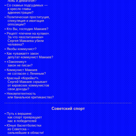
ложь и демагогия?
•
Со скамьи подсудимых —
в кресло главы
администрации?
•
Политическая проституция,
спекуляция и имитация
оппозиции?
•
Кто Вы, господин Мамаев?
•
Рецепт «печени на кулаке».
За что «воспитанники»
Сергея Мамаева убили
человека?
•
Якобы коммунист?
•
Как «уважает» закон
депутат-коммунист Мамаев?
•
«Законнику»
закон не писан?
•
Коммунист Мамаев
не согласен с Лениным?
•
Красный «Корейко*».
Сергей Мамаев скрывает
от кировских коммунистов
свои доходы?
•
Некомпетентность
или банальное критиканство?
Советский спорт
•
Путь к вершине:
как спорт превращает
нас в победителей
•
Юные баскетболистки
из Советска –
сильнейшие в области!