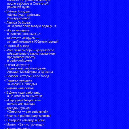
после выборов в Советской
районной Думе
•
Зубков Аркадий:
«Дума будет работать
конструктивно»
•
Лариса Зубкова:
«Я люблю свою малую родину...»
•
«Есть женщины
в русских селеньях...»
•
Кинотеатр «Парус» —
лучший подарок к Юбилею города!
•
Честный выбор
• «Честный выбор» –
депутатское
объединение с таким названием
продолжает работу
в районной думе
•
Отчет депутата
Советской районной думы
Аркадия Михайловича Зубкова
•
Человек, который спас город
•
Главная женщина
«Сладкой Слободы»
•
Уникальная семья
•
В Думе надо работать,
а не «место занимать»!
•
«Народный бюджет» —
польза для народа
•
Аркадий Зубков:
«Энергия — это действие!»
•
Власть в районе надо менять!
•
Пожарная команда в Коже
•
Митинг «За чистую воду»
•
Народ доверяет