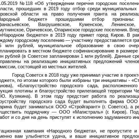
7.05.2019 №118 «Об утверждении перечня городских поселен
бласти, прошедших в 2019 году отбор среди муниципальных 
ировской области на право получения гранта на реализа
Народный бюджет» прошедшими отбор признаны: С
фанасьевское, Вахрушевское, Куменское, Ленинское, 
утнинское, Оричевское, Опаринское городские поселения. Впе
 «Народном бюджете» в 2019 году примет город Киров. В ра
ждому городскому поселению — участнику предоставляется гра
,5 млн рублей, муниципальное образование в свою оче
планировать в местном бюджете софинансирование в размере 
н рублей (в Советске запланирован 1 млн рублей). Данные ср
аправлены на реализацию инициативных предложений члено
миссии, состоящей из местных жителей.
Город Советск в 2018 году уже принимал участие в проек
джет», по итогам которого были избраны три инициативы - «С
нова), «Благоустройство городского сада, расположенного
трукция плотины и благоустройство прилегающей территории Ч
Т.Ю. Кузякина). В этом году предстоит работа по реализац
гоустройству городского сада будет выполнять фирма ООО
агарина будет заниматься ООО «Стройгарант» (г. Советск), а 
существить подрядчику — ООО «Магистраль» (г. Киров). По
абот и со дня на день приступят к исполнению задуманного и
тационная кампания «Народного бюджета», не пропустите и
именно вам улыбнется удача, и ваше инициативное предло