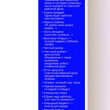
Уникальная для Кировской
области ситуация сложилась
после выборов в Советской
районной Думе
•
Зубков Аркадий:
«Дума будет работать
конструктивно»
•
Лариса Зубкова:
«Я люблю свою малую
родину...»
•
«Есть женщины
в русских селеньях...»
•
Кинотеатр «Парус» —
лучший подарок к Юбилею
города!
•
Честный выбор
• «Честный выбор» –
депутатское
объединение с таким
названием
продолжает работу
в районной думе
•
Отчет депутата
Советской районной думы
Аркадия Михайловича
Зубкова
•
Человек, который спас город
•
Главная женщина
«Сладкой Слободы»
•
Уникальная семья
•
В Думе надо работать,
а не «место занимать»!
•
«Народный бюджет» —
польза для народа
•
Аркадий Зубков: