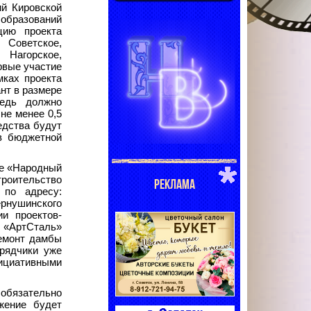
ий Кировской
образований
цию проекта
оветское,
Нагорское,
рвые участие
мках проекта
нт в размере
редь должно
не менее 0,5
едства будут
в бюджетной
те «Народный
троительство
РЕКЛАМА
 по адресу:
ернушинского
ии проектов-
 «АртСталь»
ремонт дамбы
дрядчики уже
нициативными
 обязательно
жение будет