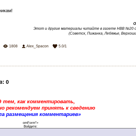
никам!
О
Этот и другие материалы читайте в газете НВВ №20 от
(Советск, Пижанка, Лебяжье, Верхош
1808
Alex_Spacon
5.0
/
1
в
:
0
д тем, как комментировать,
о рекомендуем принять к сведению
ла размещения комментариев»
omForm">
Войдите: