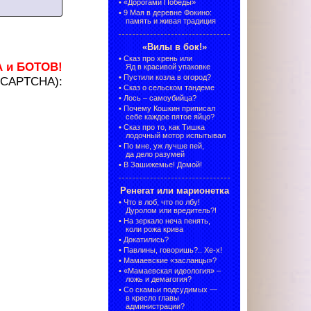
•
«Дорогами Победы»
•
9 Мая в деревне Фокино:
память и живая традиция
«Вилы в бок!»
•
Сказ про хрень или
А и БОТОВ!
Яд в красивой упаковке
•
Пустили козла в огород?
 (CAPTCHA):
•
Сказ о сельском тандеме
•
Лось – самоубийца?
•
Почему Кошкин приписал
себе каждое пятое яйцо?
•
Сказ про то, как Тишка
лодочный мотор испытывал
•
По мне, уж лучше пей,
да дело разумей
•
В Зашижемье! Домой!
Ренегат или марионетка
•
Что в лоб, что по лбу!
Дуролом или вредитель?!
•
На зеркало неча пенять,
коли рожа крива
•
Докатились?
•
Павлины, говоришь?.. Хе-х!
•
Мамаевские «засланцы»?
•
«Мамаевская идеология» –
ложь и демагогия?
•
Со скамьи подсудимых —
в кресло главы
администрации?