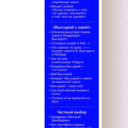
спортивная семья
•
Михаил Зубков:
«Лучше пожалеть о том,
что сделал, чем жалеть
о том, чего не сделал!»
«Высоцкий с нами!»
•
«Региональный фестиваль
памяти Владимира
Высоцкого
•
«Сыновья уходят в бой...»
•
«По самому по краю...» —
концерт памяти В. Высоцкого
в Ярграде
•
Час поэзии
в кинотеатре «Парус»
•
Владимир Высоцкий —
это эпоха!
•
Мой Высоцкий
•
Концерт «Высоцкий с нами»
на кировской сцене
•
Высоцкий – наше всё!
•
Светлый юбилей великого
поэта
•
«Только он не вернулся из
боя»
Честный выбор
•
Гражданин «Вятской
Швейцарии»
•
Без партийного окраса.