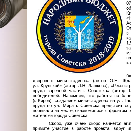
0
о
К
«
А
Ом
в
ка
1
за
мл
н
ко
бю
дворового мини-стадиона» (автор О.Н. Жда
ул. Крупской» (автор Л.Н. Лашкова), «Реконс
пруда заречной части г. Советска» (автор 
победителей. Напомним, что работы по бла
(г. Киров), созданием мини-стадиона на ул. Г
пруда по ул. Мира г. Советска предстоит о
побывали на месте, ознакомились с фронтом р
жителями города Советска.
Скоро, уже очень скоро начнется аги
примите участие в работе проекта, вдруг 