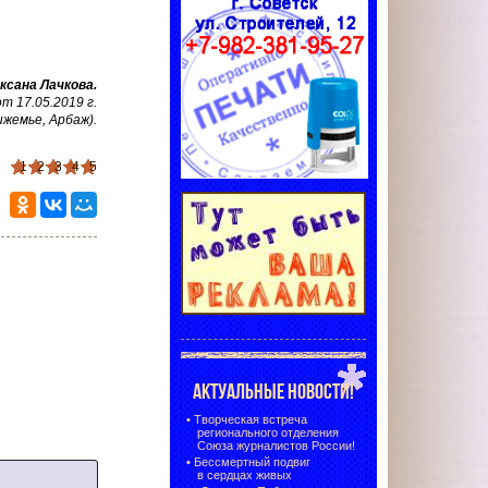
ксана Лачкова
.
 17.05.2019 г.
ижемье, Арбаж)
.
1
2
3
4
5
АКТУАЛЬНЫЕ НОВОСТИ!
•
Творческая встреча
регионального отделения
Союза журналистов России!
•
Бессмертный подвиг
в сердцах живых