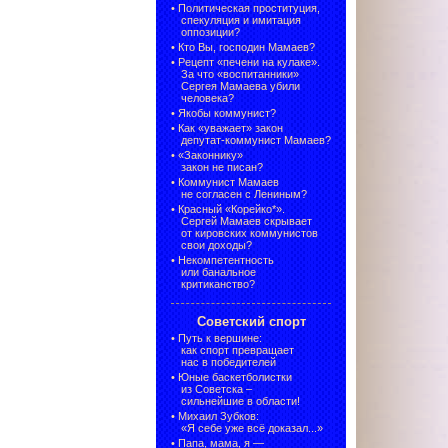
•
Политическая проституция,
спекуляция и имитация
оппозиции?
•
Кто Вы, господин Мамаев?
•
Рецепт «печени на кулаке».
За что «воспитанники»
Сергея Мамаева убили
человека?
•
Якобы коммунист?
•
Как «уважает» закон
депутат-коммунист Мамаев?
•
«Законнику»
закон не писан?
•
Коммунист Мамаев
не согласен с Лениным?
•
Красный «Корейко*».
Сергей Мамаев скрывает
от кировских коммунистов
свои доходы?
•
Некомпетентность
или банальное
критиканство?
Советский спорт
•
Путь к вершине:
как спорт превращает
нас в победителей
•
Юные баскетболистки
из Советска –
сильнейшие в области!
•
Михаил Зубков:
«Я себе уже всё доказал...»
•
Папа, мама, я —