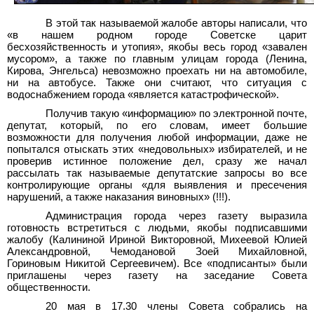
В этой так называемой жалобе авторы написали, что
«в нашем родном городе Советске царит
бесхозяйственность и утопия», якобы весь город «завален
мусором», а также по главным улицам города (Ленина,
Кирова, Энгельса) невозможно проехать ни на автомобиле,
ни на автобусе. Также они считают, что ситуация с
водоснабжением города «является катастрофической».
Получив такую «информацию» по электронной почте,
депутат, который, по его словам, имеет большие
возможности для получения любой информации, даже не
попытался отыскать этих «недовольных» избирателей, и не
проверив истинное положение дел, сразу же начал
рассылать так называемые депутатские запросы во все
контролирующие органы «для выявления и пресечения
нарушений, а также наказания виновных» (!!!).
Администрация города через газету выразила
готовность встретиться с людьми, якобы подписавшими
жалобу (Калининой Ириной Викторовной, Михеевой Юлией
Александровной, Чемодановой Зоей Михайловной,
Гориновым Никитой Сергеевичем). Все «подписанты» были
приглашены через газету на заседание Совета
общественности.
20 мая в 17.30 члены Совета собрались на