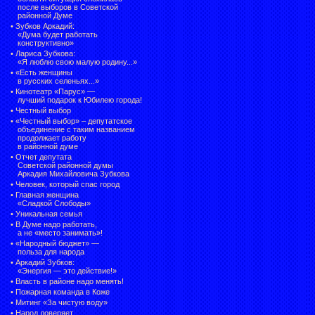
после выборов в Советской
районной Думе
•
Зубков Аркадий:
«Дума будет работать
конструктивно»
•
Лариса Зубкова:
«Я люблю свою малую родину...»
•
«Есть женщины
в русских селеньях...»
•
Кинотеатр «Парус» —
лучший подарок к Юбилею города!
•
Честный выбор
• «Честный выбор» –
депутатское
объединение с таким названием
продолжает работу
в районной думе
•
Отчет депутата
Советской районной думы
Аркадия Михайловича Зубкова
•
Человек, который спас город
•
Главная женщина
«Сладкой Слободы»
•
Уникальная семья
•
В Думе надо работать,
а не «место занимать»!
•
«Народный бюджет» —
польза для народа
•
Аркадий Зубков:
«Энергия — это действие!»
•
Власть в районе надо менять!
•
Пожарная команда в Коже
•
Митинг «За чистую воду»
•
Народ доверяет