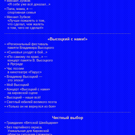
•
Михаил Зубков:
«Я себе уже всё доказал...»
•
Папа, мама, я —
спортивная семья
•
Михаил Зубков:
«Лучше пожалеть о том,
что сделал, чем жалеть
о том, чего не сделал!»
«Высоцкий с нами!»
•
«Региональный фестиваль
памяти Владимира Высоцкого
•
«Сыновья уходят в бой...»
•
«По самому по краю...» —
концерт памяти В. Высоцкого
в Ярграде
•
Час поэзии
в кинотеатре «Парус»
•
Владимир Высоцкий —
это эпоха!
•
Мой Высоцкий
•
Концерт «Высоцкий с нами»
на кировской сцене
•
Высоцкий – наше всё!
•
Светлый юбилей великого поэта
•
«Только он не вернулся из боя»
Честный выбор
•
Гражданин «Вятской Швейцарии»
•
Без партийного окраса.
Уникальная для Кировской
области ситуация сложилась