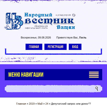
Воскресенье, 09.08.2026
Приветствую Вас
,
Гость
ГЛАВНАЯ
РЕГИСТРАЦИЯ
ВХОД
МЕНЮ НАВИГАЦИИ
Главная
»
2019
»
Май
»
24
» Депутатский запрос или донос*?