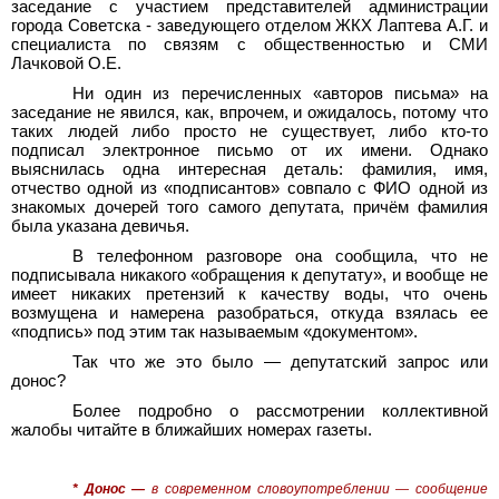
заседание с участием представителей администрации
города Советска - заведующего отделом ЖКХ Лаптева А.Г. и
специалиста по связям с общественностью и СМИ
Лачковой О.Е.
Ни один из перечисленных «авторов письма» на
заседание не явился, как, впрочем, и ожидалось, потому что
таких людей либо просто не существует, либо кто-то
подписал электронное письмо от их имени. Однако
выяснилась одна интересная деталь: фамилия, имя,
отчество одной из «подписантов» совпало с ФИО одной из
знакомых дочерей того самого депутата, причём фамилия
была указана девичья.
В телефонном разговоре она сообщила, что не
подписывала никакого «обращения к депутату», и вообще не
имеет никаких претензий к качеству воды, что очень
возмущена и намерена разобраться, откуда взялась ее
«подпись» под этим так называемым «документом».
Так что же это было — депутатский запрос или
донос?
Более подробно о рассмотрении коллективной
жалобы читайте в ближайших номерах газеты.
*
Донос —
в современном словоупотреблении — сообщение