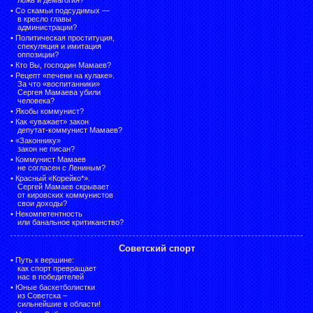
•
Со скамьи подсудимых —
в кресло главы
администрации?
•
Политическая проституция,
спекуляция и имитация
оппозиции?
•
Кто Вы, господин Мамаев?
•
Рецепт «печени на кулаке».
За что «воспитанники»
Сергея Мамаева убили
человека?
•
Якобы коммунист?
•
Как «уважает» закон
депутат-коммунист Мамаев?
•
«Законнику»
закон не писан?
•
Коммунист Мамаев
не согласен с Лениным?
•
Красный «Корейко*».
Сергей Мамаев скрывает
от кировских коммунистов
свои доходы?
•
Некомпетентность
или банальное критиканство?
Советский спорт
•
Путь к вершине:
как спорт превращает
нас в победителей
•
Юные баскетболистки
из Советска –
сильнейшие в области!