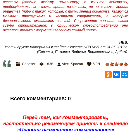
властям (вообще любому начальству) о чьих-то действиях,
предосудительных с точки зрения начальника, но не с точки зрения
общества (либо о таких, которые, с точки зрения общества, являются
мелкими проступками и частными конфликтами, в которые
безнравственно вмешивать власть). Современное значение слова
сугубо отрицательное; в юридическом словоупотреблении оно
осталось только в термине «заведомо ложный донос».
НВВ
.
Этот и другие материалы читайте в газете НВВ №21 от 24.05.2019 г.
(Советск, Пижанка, Лебяжье, Верхошижемье, Арбаж)
.
Советск
1838
Alex_Spacon
5.0
/
1
1
2
3
4
5
Всего комментариев
:
0
Перед тем, как комментировать,
настоятельно рекомендуем принять к сведению
«Правила размещения комментариев»