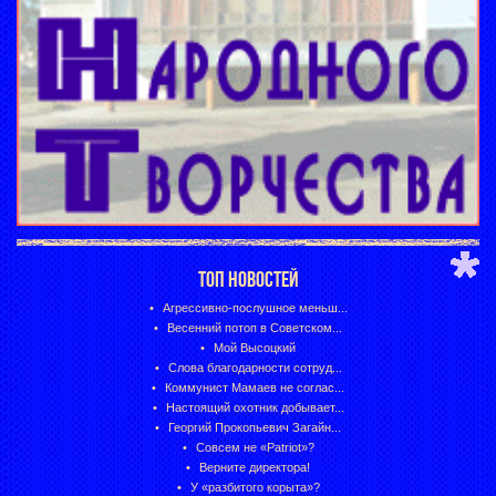
ТОП НОВОСТЕЙ
Агрессивно-послушное меньш...
Весенний потоп в Советском...
Мой Высоцкий
Слова благодарности сотруд...
Коммунист Мамаев не соглас...
Настоящий охотник добывает...
Георгий Прокопьевич Загайн...
Совсем не «Patriot»?
Верните директора!
У «разбитого корыта»?