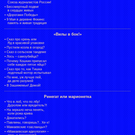
Союза журналистов России!
•
Бессмертный подвиг
в сердцах живых
•
«Дорогами Победы»
•
9 Мая в деревне Фокино:
память и живая традиция
«Вилы в бок!»
•
Сказ про хрень или
Яд в красивой упаковке
•
Пустили козла в огород?
•
Сказ о сельском тандеме
•
Лось – самоубийца?
•
Почему Кошкин приписал
себе каждое пятое яйцо?
•
Сказ про то, как Тишка
лодочный мотор испытывал
•
По мне, уж лучше пей,
да дело разумей
•
В Зашижемье! Домой!
Ренегат или марионетка
•
Что в лоб, что по лбу!
Дуролом или вредитель?!
•
На зеркало неча пенять,
коли рожа крива
•
Докатились?
•
Павлины, говоришь?.. Хе-х!
•
Мамаевские «засланцы»?
•
«Мамаевская идеология» –
ложь и демагогия?