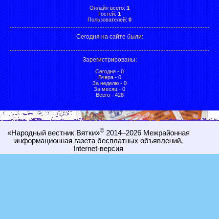
Онлайн всего:
1
Гостей:
1
Пользователей:
0
Сегодня на сайте были:
Зарегистрированы
:
Сегодня - 0
Вчера - 0
За неделю - 0
За месяц - 0
Всего - 428
©
«Народный вестник Вятки»
2014–2026
Межрайонная
информационная газета бесплатных объявлений,
Internet-
версия