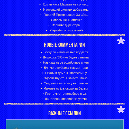
Коммунист Мамаев не соглас...
Настоящий охотник добывает...
Георгий Прокопьевич Загайн...
Совсем не «Patriot»?
Верните директора!
У «разбитого корыта»?
НОВЫЕ КОММЕНТАРИИ
Всецело и полностью поддерж
Дядюшка ЗЮ -не будет занима
Навязав свое ошибочное мнен
Для чего рубрика комментари
1.Если в доме 4 квартиры,ну
Здравствуйте. Скажите, пожа
Сведения интересуют хоть ка
Мамаев осёлк,скоро за Белых
Где-то что-то подобное я уж
Да, Ирина, спасибо за уточн
ВАЖНЫЕ ССЫЛКИ