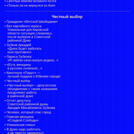
•
Светлый юбилей великого поэта
•
«Только он не вернулся из боя»
Честный выбор
•
Гражданин «Вятской Швейцарии»
•
Без партийного окраса.
Уникальная для Кировской
области ситуация сложилась
после выборов в Советской
районной Думе
•
Зубков Аркадий:
«Дума будет работать
конструктивно»
•
Лариса Зубкова:
«Я люблю свою малую родину...»
•
«Есть женщины
в русских селеньях...»
•
Кинотеатр «Парус» —
лучший подарок к Юбилею города!
•
Честный выбор
• «Честный выбор» –
депутатское
объединение с таким названием
продолжает работу
в районной думе
•
Отчет депутата
Советской районной думы
Аркадия Михайловича Зубкова
•
Человек, который спас город
•
Главная женщина
«Сладкой Слободы»
•
Уникальная семья
•
В Думе надо работать,
а не «место занимать»!