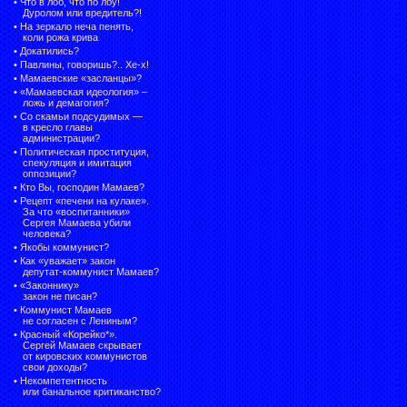
•
Что в лоб, что по лбу!
Дуролом или вредитель?!
•
На зеркало неча пенять,
коли рожа крива
•
Докатились?
•
Павлины, говоришь?.. Хе-х!
•
Мамаевские «засланцы»?
•
«Мамаевская идеология» –
ложь и демагогия?
•
Со скамьи подсудимых —
в кресло главы
администрации?
•
Политическая проституция,
спекуляция и имитация
оппозиции?
•
Кто Вы, господин Мамаев?
•
Рецепт «печени на кулаке».
За что «воспитанники»
Сергея Мамаева убили
человека?
•
Якобы коммунист?
•
Как «уважает» закон
депутат-коммунист Мамаев?
•
«Законнику»
закон не писан?
•
Коммунист Мамаев
не согласен с Лениным?
•
Красный «Корейко*».
Сергей Мамаев скрывает
от кировских коммунистов
свои доходы?
•
Некомпетентность
или банальное критиканство?