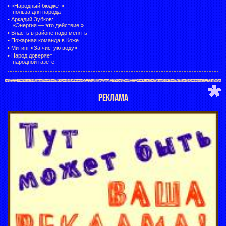
•
«Народный бюджет» —
польза для народа
•
Аркадий Зубков:
«Энергия — это действие!»
•
Власть в районе надо менять!
•
Пожарная команда в Коже
•
Митинг «За чистую воду»
•
Народ доверяет
народной газете!
РЕКЛАМА