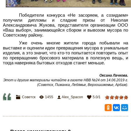
Победители конкурса «Не засоряем, а созидаем»
получили дипломы и сладкие призы от Николая
Александровича Жукова, представителя организации ООО
«Ваш выбор», занимающейся сбором и вывозом мусора по
Советскому району.
Уже очень многие жители города побывали на
выставке и оценили идеи превращения мусора в уникальные
изделия, а это значит, что кто-то попытается повторить опыт
по превращению бросового материала в полезную вещь, и
тогда наверняка бытовых отходов станет меньше.
Оксана Лачкова
.
Этот и другие материалы читайте в газете НВВ №24 от 14.06.2019 г.
(Советск, Пижанка, Лебяжье, Верхошижемье, Арбаж)
.
Советск
1455
Alex_Spacon
5.0
/
1
1
2
3
4
5