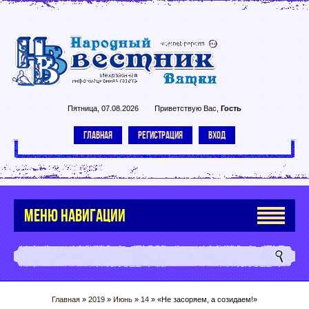
Пятница, 07.08.2026
Приветствую Вас
,
Гость
ГЛАВНАЯ
РЕГИСТРАЦИЯ
ВХОД
МЕНЮ НАВИГАЦИИ
Главная
»
2019
»
Июнь
»
14
» «Не засоряем, а созидаем!»