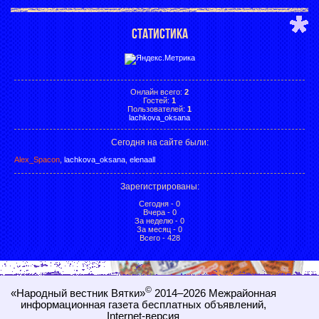
СТАТИСТИКА
Онлайн всего:
2
Гостей:
1
Пользователей:
1
lachkova_oksana
Сегодня на сайте были:
Alex_Spacon
,
lachkova_oksana
,
elenaall
Зарегистрированы
:
Сегодня - 0
Вчера - 0
За неделю - 0
За месяц - 0
Всего - 428
©
«Народный вестник Вятки»
2014–2026
Межрайонная
информационная газета бесплатных объявлений,
Internet-
версия