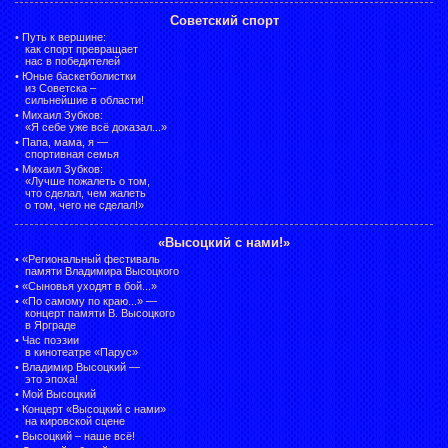
Советский спорт
•
Путь к вершине:
как спорт превращает
нас в победителей
•
Юные баскетболистки
из Советска –
сильнейшие в области!
•
Михаил Зубков:
«Я себе уже всё доказал...»
•
Папа, мама, я —
спортивная семья
•
Михаил Зубков:
«Лучше пожалеть о том,
что сделал, чем жалеть
о том, чего не сделал!»
«Высоцкий с нами!»
•
«Региональный фестиваль
памяти Владимира Высоцкого
•
«Сыновья уходят в бой...»
•
«По самому по краю...» —
концерт памяти В. Высоцкого
в Ярграде
•
Час поэзии
в кинотеатре «Парус»
•
Владимир Высоцкий —
это эпоха!
•
Мой Высоцкий
•
Концерт «Высоцкий с нами»
на кировской сцене
•
Высоцкий – наше всё!