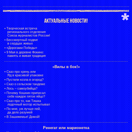
АКТУАЛЬНЫЕ НОВОСТИ!
•
Творческая встреча
регионального отделения
Союза журналистов России!
•
Бессмертный подвиг
в сердцах живых
•
«Дорогами Победы»
•
9 Мая в деревне Фокино:
память и живая традиция
«Вилы в бок!»
•
Сказ про хрень или
Яд в красивой упаковке
•
Пустили козла в огород?
•
Сказ о сельском тандеме
•
Лось – самоубийца?
•
Почему Кошкин приписал
себе каждое пятое яйцо?
•
Сказ про то, как Тишка
лодочный мотор испытывал
•
По мне, уж лучше пей,
да дело разумей
•
В Зашижемье! Домой!
Ренегат или марионетка