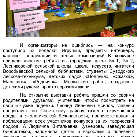
И организаторы не ошиблись — на конкурс
поступило 62 поделки! Игрушки, предметы интерьера,
картины, аппликации и целые композиции! В конкурсе
приняли участие ребята из городских школ №1, №2,
Лесниковской сельской школы, школы искусств, читатели
Воробьёвской сельской библиотеки, студенты Суводского
лесхоза-техникума, детских садов «Полянка», «Сказка»,
Малышок», «Родничок». Множество работ, созданных
детскими руками, просто поразили жюри.
На открытие выставки ребята пришли со своими
родителями, друзьями, учителями, чтобы посмотреть на
свои и чужие поделки. Леонид Иванович Есипов, главный
специалист по Советскому району отдела окружающей
среды и экологической безопасности, поприветствовал и
поблагодарил всех участников конкурса за их творческий
подход. А Людмила Витальевна Кузнецова, заведующая
библиотекой, напомнила детям и взрослым о полезных
жизненных правилах, придерживаясь которых можно