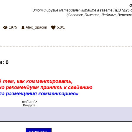
О
Этот и другие материалы читайте в газете НВВ №25 от
(Советск, Пижанка, Лебяжье, Верхош
1975
Alex_Spacon
5.0
/
1
в
:
0
д тем, как комментировать,
о рекомендуем принять к сведению
ла размещения комментариев»
omForm">
Войдите: