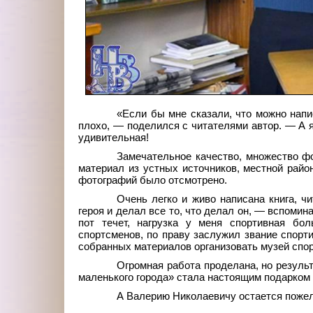
«Если бы мне сказали, что можно напи
плохо, — поделился с читателями автор. — А 
удивительная!
Замечательное качество, множество ф
материал из устных источников, местной район
фотографий было отсмотрено.
Очень легко и живо написана книга, ч
героя и делал все то, что делал он, — вспомин
пот течет, нагрузка у меня спортивная бо
спортсменов, по праву заслужил звание спорт
собранных материалов организовать музей спо
Огромная работа проделана, но резуль
маленького города» стала настоящим подарком
А Валерию Николаевичу остается пожел