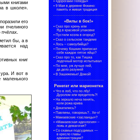
•
«Дорогами Победы»
ными книгами
•
9 Мая в деревне Фокино:
ра в школе».
память и живая традиция
«Вилы в бок!»
поразили его
•
Сказ про хрень или
ни пчелиного
Яд в красивой упаковке
 пчёлах.
•
Пустили козла в огород?
•
Сказ о сельском тандеме
метил бы, а в
•
Лось – самоубийца?
ивается над
•
Почему Кошкин приписал
себе каждое пятое яйцо?
•
Сказ про то, как Тишка
ртивных книг
лодочный мотор испытывал
•
По мне, уж лучше пей,
да дело разумей
ура. И вот в
•
В Зашижемье! Домой!
 маленького
Ренегат или марионетка
•
Что в лоб, что по лбу!
Дуролом или вредитель?!
•
На зеркало неча пенять,
коли рожа крива
•
Докатились?
•
Павлины, говоришь?.. Хе-х!
•
Мамаевские «засланцы»?
•
«Мамаевская идеология» –
ложь и демагогия?
•
Со скамьи подсудимых —
в кресло главы
администрации?