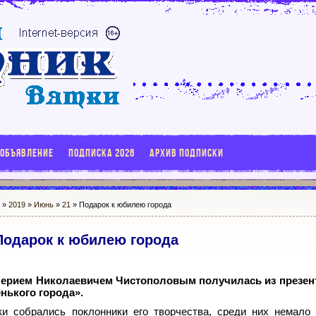
 ОБЪЯВЛЕНИЕ
ПОДПИСКА 2026
АРХИВ ПОДПИСКИ
»
2019
»
Июнь
»
21
» Подарок к юбилею города
Подарок к юбилею города
алерием Николаевичем Чистополовым получилась из презен
нького города».
и собрались поклонники его творчества, среди них немало