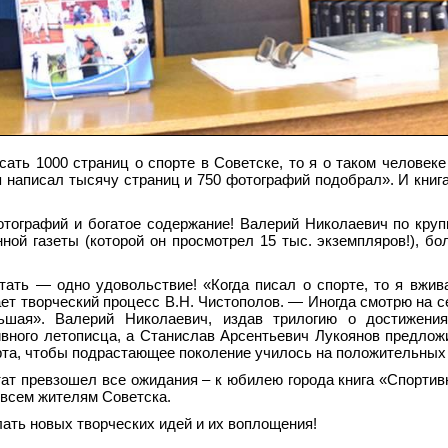
сать 1000 страниц о спорте в Советске, то я о таком человек
я написал тысячу страниц и 750 фотографий подобрал». И книг
отографий и богатое содержание! Валерий Николаевич по кру
ной газеты (которой он просмотрел 15 тыс. экземпляров!), бо
итать — одно удовольствие! «Когда писал о спорте, то я вжив
ает творческий процесс В.Н. Чистополов. — Иногда смотрю на с
льшая». Валерий Николаевич, издав трилогию о достижения
ивного летописца, а Станислав Арсентьевич Лукоянов предлож
рта, чтобы подрастающее поколение училось на положительных
тат превзошел все ожидания – к юбилею города книга «Спортив
 всем жителям Советска.
ать новых творческих идей и их воплощения!