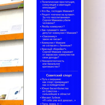
•
Политическая проституция,
спекуляция и имитация
оппозиции?
•
Кто Вы, господин Мамаев?
•
Рецепт «печени на кулаке».
За что «воспитанники»
Сергея Мамаева убили
человека?
•
Якобы коммунист?
•
Как «уважает» закон
депутат-коммунист Мамаев?
•
«Законнику»
закон не писан?
•
Коммунист Мамаев
не согласен с Лениным?
•
Красный «Корейко*».
Сергей Мамаев скрывает
от кировских коммунистов
свои доходы?
•
Некомпетентность
или банальное
критиканство?
Советский спорт
•
Путь к вершине:
как спорт превращает
нас в победителей
•
Юные баскетболистки
из Советска –
сильнейшие в области!
•
Михаил Зубков:
«Я себе уже всё доказал...»
•
Папа, мама, я —