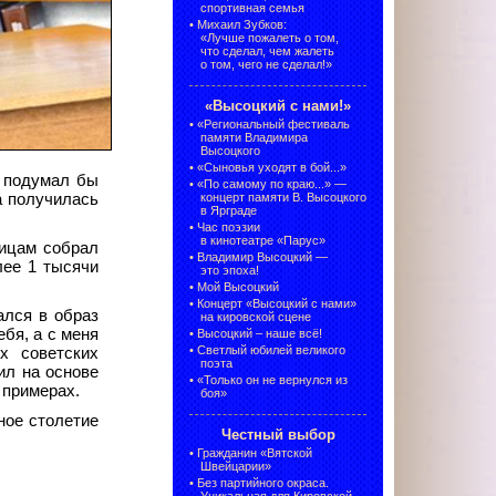
спортивная семья
•
Михаил Зубков:
«Лучше пожалеть о том,
что сделал, чем жалеть
о том, чего не сделал!»
«Высоцкий с нами!»
•
«Региональный фестиваль
памяти Владимира
Высоцкого
•
«Сыновья уходят в бой...»
е подумал бы
•
«По самому по краю...» —
а получилась
концерт памяти В. Высоцкого
в Ярграде
•
Час поэзии
в кинотеатре «Парус»
пицам собрал
•
Владимир Высоцкий —
лее 1 тысячи
это эпоха!
•
Мой Высоцкий
•
Концерт «Высоцкий с нами»
ался в образ
на кировской сцене
ебя, а с меня
•
Высоцкий – наше всё!
•
Светлый юбилей великого
х советских
поэта
ил на основе
•
«Только он не вернулся из
 примерах.
боя»
ное столетие
Честный выбор
•
Гражданин «Вятской
Швейцарии»
•
Без партийного окраса.