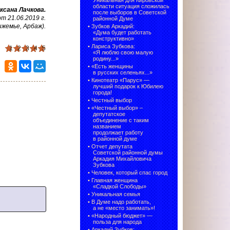
Уникальная для Кировской
области ситуация сложилась
ксана Лачкова
.
после выборов в Советской
 21.06.2019 г.
районной Думе
ижемье, Арбаж)
.
•
Зубков Аркадий:
«Дума будет работать
конструктивно»
•
Лариса Зубкова:
1
2
3
4
5
«Я люблю свою малую
родину...»
•
«Есть женщины
в русских селеньях...»
•
Кинотеатр «Парус» —
лучший подарок к Юбилею
города!
•
Честный выбор
• «Честный выбор» –
депутатское
объединение с таким
названием
продолжает работу
в районной думе
•
Отчет депутата
Советской районной думы
Аркадия Михайловича
Зубкова
•
Человек, который спас город
•
Главная женщина
«Сладкой Слободы»
•
Уникальная семья
•
В Думе надо работать,
а не «место занимать»!
•
«Народный бюджет» —
польза для народа
•
Аркадий Зубков: