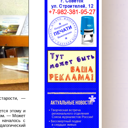
старости, —
АКТУАЛЬНЫЕ НОВОСТИ!
•
Творческая встреча
ется этому и
регионального отделения
сом. — Может
Союза журналистов России!
 началось с
•
Бессмертный подвиг
в сердцах живых
дагогический