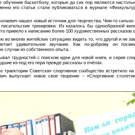
е обучения баскетболу, которые до сих пор являются настоль
енно его статьи стали публиковаться в журнале «Физкульту
олаевич нашел новый источник для творчества. Чем-то сильно 
 писательские тренировки. Из казалось бы однообразной жиз
что привело к написанию более 100 художественных рассказов о
 во многих житейских ситуациях видеть то, что другой и не за
ретает удивительное звучание. Как по-доброму он посме
е случаи из собственного опыта.
ывал трудностей с поиском идеи для новой книги, и серия спо
дшие из-под его пера прежде рассказы о пчёлах.
 траектории Советска» спортивное сообщество встретило на 
ич выпускает новое свое творение – «Спортивное столетие