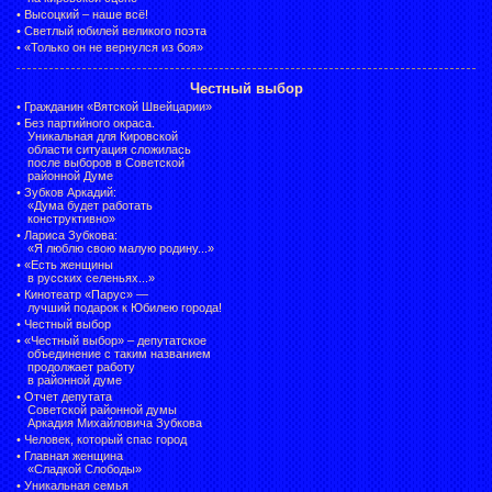
•
Высоцкий – наше всё!
•
Светлый юбилей великого поэта
•
«Только он не вернулся из боя»
Честный выбор
•
Гражданин «Вятской Швейцарии»
•
Без партийного окраса.
Уникальная для Кировской
области ситуация сложилась
после выборов в Советской
районной Думе
•
Зубков Аркадий:
«Дума будет работать
конструктивно»
•
Лариса Зубкова:
«Я люблю свою малую родину...»
•
«Есть женщины
в русских селеньях...»
•
Кинотеатр «Парус» —
лучший подарок к Юбилею города!
•
Честный выбор
• «Честный выбор» –
депутатское
объединение с таким названием
продолжает работу
в районной думе
•
Отчет депутата
Советской районной думы
Аркадия Михайловича Зубкова
•
Человек, который спас город
•
Главная женщина
«Сладкой Слободы»
•
Уникальная семья