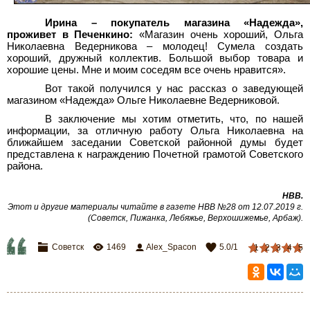
Ирина – покупатель магазина «Надежда»,
проживет в Печенкино:
«Магазин очень хороший, Ольга
Николаевна Ведерникова – молодец! Сумела создать
хороший, дружный коллектив. Большой выбор товара и
хорошие цены. Мне и моим соседям все очень нравится».
Вот такой получился у нас рассказ о заведующей
магазином «Надежда» Ольге Николаевне Ведерниковой.
В заключение мы хотим отметить, что, по нашей
информации, за отличную работу Ольга Николаевна на
ближайшем заседании Советской районной думы будет
представлена к награждению Почетной грамотой Советского
района.
НВВ
.
Этот и другие материалы читайте в газете НВВ №28 от 12.07.2019 г.
(Советск, Пижанка, Лебяжье, Верхошижемье, Арбаж)
.
Советск
1469
Alex_Spacon
5.0
/
1
1
2
3
4
5