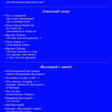
или банальное критиканство?
Советский спорт
•
Путь к вершине:
как спорт превращает
нас в победителей
•
Юные баскетболистки
из Советска –
сильнейшие в области!
•
Михаил Зубков:
«Я себе уже всё доказал...»
•
Папа, мама, я —
спортивная семья
•
Михаил Зубков:
«Лучше пожалеть о том,
что сделал, чем жалеть
о том, чего не сделал!»
«Высоцкий с нами!»
•
«Региональный фестиваль
памяти Владимира Высоцкого
•
«Сыновья уходят в бой...»
•
«По самому по краю...» —
концерт памяти В. Высоцкого
в Ярграде
•
Час поэзии
в кинотеатре «Парус»
•
Владимир Высоцкий —
это эпоха!
•
Мой Высоцкий
•
Концерт «Высоцкий с нами»
на кировской сцене