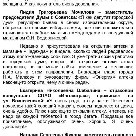
женщина. Я как покупатель очень довольна».
Лидия Григорьевна Мочалова – заместитель
председателя Думы г. Советска:
«Я как депутат городской
думы регулярно бываю в своем избирательном округе,
общаюсь со своими избирателями, все они положительно
отзываются о работе магазина «Надежда» и о заведующей
магазином О.Н. Ведерниковой.
Недавно я присутствовала на открытии аптеки в
магазине «Надежда» и видела, сколько людей радовались
этому долгожданному событию. Я уже третий созыв работаю
в городской думе, вопрос об открытии аптеки стоял
постоянно, но не могли найти помещение и желающих
работать в этом направлении. Благодаря главе города
Н.А. Малкову и руководству фирмы «Энергия» аптека
наконец-то открыта, чему я очень рада».
Екатерина Николаевна Шабалина – страховой
консультант СПАО «Ингосстрах», проживает на
ул. Вознесенской:
«Я очень рада, что у нас в Печенкино
появился такой хороший магазин, совсем недалеко от дома,
очень удобно. Плюс наконец-то открыли аптеку, и теперь не
надо за каждой таблеткой в город бегать. Продавцы все
приветливые, обслуживают очень хорошо. Я очень
довольна!»
Наталия Сергеевна Жукова, заместитель главного