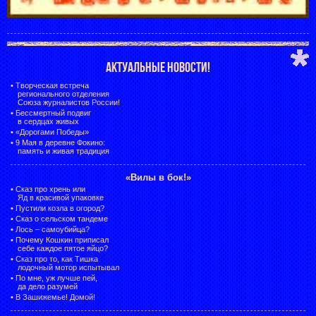
АКТУАЛЬНЫЕ НОВОСТИ!
•
Творческая встреча
регионального отделения
Союза журналистов России!
•
Бессмертный подвиг
в сердцах живых
•
«Дорогами Победы»
•
9 Мая в деревне Фокино:
память и живая традиция
«Вилы в бок!»
•
Сказ про хрень или
Яд в красивой упаковке
•
Пустили козла в огород?
•
Сказ о сельском тандеме
•
Лось – самоубийца?
•
Почему Кошкин приписал
себе каждое пятое яйцо?
•
Сказ про то, как Тишка
лодочный мотор испытывал
•
По мне, уж лучше пей,
да дело разумей
•
В Зашижемье! Домой!