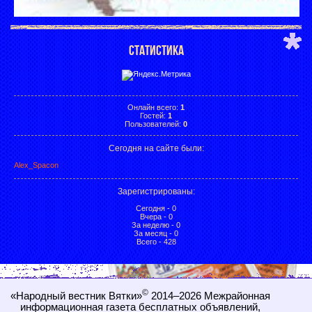
СТАТИСТИКА
Онлайн всего:
1
Гостей:
1
Пользователей:
0
Сегодня на сайте были:
Alex_Spacon
Зарегистрированы
:
Сегодня - 0
Вчера - 0
За неделю - 0
За месяц - 0
Всего - 428
©
«Народный вестник Вятки»
2014–2026
Межрайонная
информационная газета бесплатных объявлений,