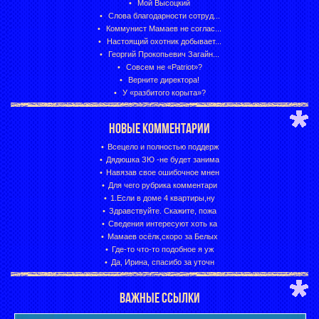
Мой Высоцкий
Слова благодарности сотруд...
Коммунист Мамаев не соглас...
Настоящий охотник добывает...
Георгий Прокопьевич Загайн...
Совсем не «Patriot»?
Верните директора!
У «разбитого корыта»?
НОВЫЕ КОММЕНТАРИИ
Всецело и полностью поддерж
Дядюшка ЗЮ -не будет занима
Навязав свое ошибочное мнен
Для чего рубрика комментари
1.Если в доме 4 квартиры,ну
Здравствуйте. Скажите, пожа
Сведения интересуют хоть ка
Мамаев осёлк,скоро за Белых
Где-то что-то подобное я уж
Да, Ирина, спасибо за уточн
ВАЖНЫЕ ССЫЛКИ