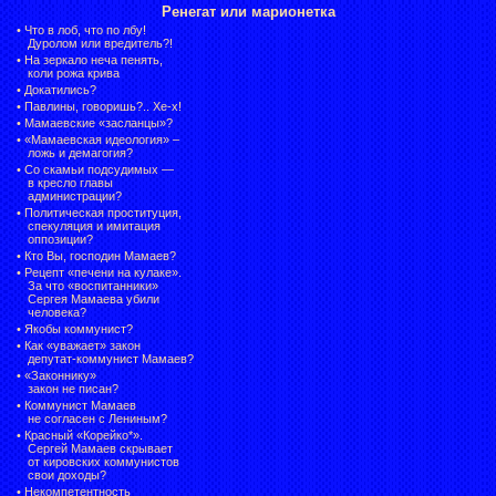
Ренегат или марионетка
•
Что в лоб, что по лбу!
Дуролом или вредитель?!
•
На зеркало неча пенять,
коли рожа крива
•
Докатились?
•
Павлины, говоришь?.. Хе-х!
•
Мамаевские «засланцы»?
•
«Мамаевская идеология» –
ложь и демагогия?
•
Со скамьи подсудимых —
в кресло главы
администрации?
•
Политическая проституция,
спекуляция и имитация
оппозиции?
•
Кто Вы, господин Мамаев?
•
Рецепт «печени на кулаке».
За что «воспитанники»
Сергея Мамаева убили
человека?
•
Якобы коммунист?
•
Как «уважает» закон
депутат-коммунист Мамаев?
•
«Законнику»
закон не писан?
•
Коммунист Мамаев
не согласен с Лениным?
•
Красный «Корейко*».
Сергей Мамаев скрывает
от кировских коммунистов
свои доходы?
•
Некомпетентность