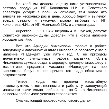
На хлеб мы делаем наценку ниже установленной,
поэтому продукция ИП Коноплева Н.И. и Советского
элеватора уходит в больших объемах, тем более что
завозят ее несколько раз в день. Хорошо берут и выпечку,
всегда свежую и вкусную, можно выбрать от ИП
Коноплева Н.И., от ИП Новиковой Т.И., и с элеватора».
Директор ООО ПКФ «Энергия» А.М. Зубков, депутат
Советской районной думы, доволен, что в новом магазине
хорошая хозяйка.
Вот что Аркадий Михайлович говорит о работе
заведующей магазином: «Ольга Николаевна работает у нас в
магазине «Надежда» уже пятый год. С ее приходом
значительно улучшилась работа магазина. Ольга
Николаевна сумела создать хорошую деловую атмосферу в
коллективе, продавцы магазина «Надежда» на нее
равняются, берут с нее пример, как надо общаться с
покупателями.
Теперь, когда мы провели масштабную
реконструкцию, ответственности и работы у заведующей
магазином значительно прибавилось, но Ольга Николаевна
со всеми проблемами успешно справляется.
Она настоящий профессионал своего дела».