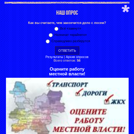
НАШ ОПРОС
Как вы считаете, чем закончится дело с лосем?
Всё «замнут»
Назначат «крайнего»
Справедливо разберутся
Результаты
|
Архив опросов
Всего ответов:
56
Оцените работу
местной власти!