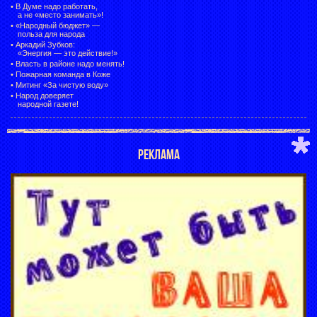
•
В Думе надо работать,
а не «место занимать»!
•
«Народный бюджет» —
польза для народа
•
Аркадий Зубков:
«Энергия — это действие!»
•
Власть в районе надо менять!
•
Пожарная команда в Коже
•
Митинг «За чистую воду»
•
Народ доверяет
народной газете!
РЕКЛАМА