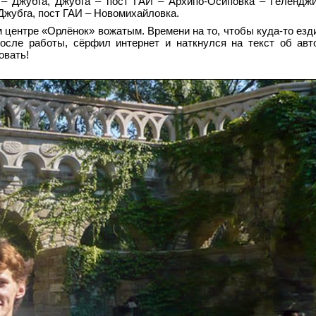
– Джубга, Джубга – пост ГАИ – Архипо-Осиповка – Гелендж
 Джубга, пост ГАИ – Новомихайловка.
 центре «Орлёнок» вожатым. Времени на то, чтобы куда-то езди
после работы, сёрфил интернет и наткнулся на текст об авт
овать!