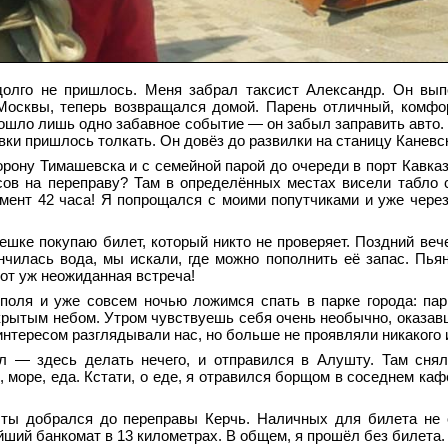
долго не пришлось. Меня забрал таксист Александр. Он вы
 Москвы, теперь возвращался домой. Парень отличный, комфо
зошло лишь одно забавное событие — он забыл заправить авто. 
ки пришлось толкать. Он довёз до развилки на станицу Каневс
рону Тимашевска и с семейной парой до очереди в порт Кавказ
асов на переправу? Там в определённых местах висели табло
мент 42 часа! Я попрощался с моими попутчиками и уже чере
ешке покупаю билет, который никто не проверяет. Поздний вече
чилась вода, мы искали, где можно пополнить её запас. Пья
вот уж неожиданная встреча!
оля и уже совсем ночью ложимся спать в парке города: пар
ткрытым небом. Утром чувствуешь себя очень необычно, оказа
интересом разглядывали нас, но больше не проявляли никакого 
ял — здесь делать нечего, и отправился в Алушту. Там сн
 море, еда. Кстати, о еде, я отравился борщом в соседнем каф
шты добрался до переправы Керчь. Наличных для билета не 
йший банкомат в 13 километрах. В общем, я прошёл без билета.