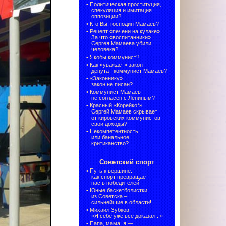
•
Политическая проституция,
спекуляция и имитация
оппозиции?
•
Кто Вы, господин Мамаев?
•
Рецепт «печени на кулаке».
За что «воспитанники»
Сергея Мамаева убили
человека?
•
Якобы коммунист?
•
Как «уважает» закон
депутат-коммунист Мамаев?
•
«Законнику»
закон не писан?
•
Коммунист Мамаев
не согласен с Лениным?
•
Красный «Корейко*».
Сергей Мамаев скрывает
от кировских коммунистов
свои доходы?
•
Некомпетентность
или банальное
критиканство?
Советский спорт
•
Путь к вершине:
как спорт превращает
нас в победителей
•
Юные баскетболистки
из Советска –
сильнейшие в области!
•
Михаил Зубков:
«Я себе уже всё доказал...»
•
Папа, мама, я —