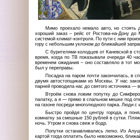
Мимо проехало немало авто, но стоять 
хороший заказ – рейс от Ростова-на-Дону до
системой климат-контроля. По пути с ним прои
гору с небольшим уклоном до ближайшей заправ
С бурителями колодцев от Каневской в сто
время, когда по ТВ показывали очереди 40 ч
временем ожидания – оно составляло в тот мо
был у переправы.
Посадка на паром почти закончилась, в сп
двумя автостопщиками из Москвы. У нас закон
парней проводила нас до святого источника — 
Втроём снова ловим попутку до Симфероп
палатку, а я — прямо в спальном мешке под о
на газоне посреди многолюдного парка. Люди с 
Быстро пройдя по центру города, я пон
комнатку за смешные 150 рублей в сутки. Пляж,
ночь. Утром я снова свеж и бодр.
Попутки останавливались легко. Из Алу
картой тогда оплатить было невозможно, ближа