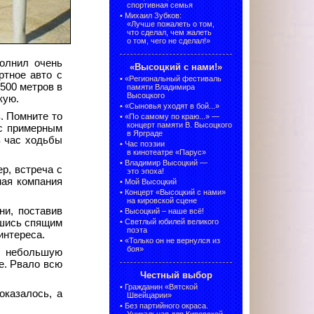
спортивная семья
•
Михаил Зубков:
«Лучше пожалеть о том,
что сделал, чем жалеть
о том, чего не сделал!»
полнил очень
«Высоцкий с нами!»
ртное авто с
•
«Региональный фестиваль
500 метров в
памяти Владимира
Высоцкого
кую.
•
«Сыновья уходят в бой...»
. Помните то
•
«По самому по краю...» —
концерт памяти В. Высоцкого
 с примерным
в Ярграде
з час ходьбы
•
Час поэзии
в кинотеатре «Парус»
•
Владимир Высоцкий —
р, встреча с
это эпоха!
ная компания
•
Мой Высоцкий
•
Концерт «Высоцкий с нами»
на кировской сцене
ни, поставив
•
Высоцкий – наше всё!
вшись спящим
•
Светлый юбилей великого
поэта
интереса.
•
«Только он не вернулся из
боя»
ял небольшую
е. Рвало всю
Честный выбор
•
Гражданин «Вятской
оказалось, а
Швейцарии»
•
Без партийного окраса.