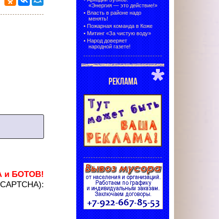
«Энергия — это действие!»
•
Власть в районе надо
менять!
•
Пожарная команда в Коже
•
Митинг «За чистую воду»
•
Народ доверяет
народной газете!
РЕКЛАМА
А и БОТОВ!
 (CAPTCHA):