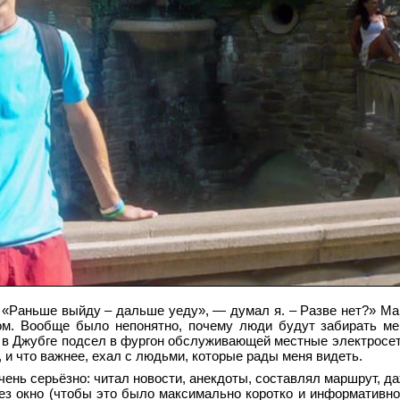
. «Раньше выйду – дальше уеду», — думал я. – Разве нет?» М
м. Вообще было непонятно, почему люди будут забирать ме
е в Джубге подсел в фургон обслуживающей местные электросе
 и что важнее, ехал с людьми, которые рады меня видеть.
ень серьёзно: читал новости, анекдоты, составлял маршрут, да
ез окно (чтобы это было максимально коротко и информативно