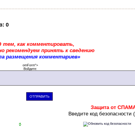
в
:
0
д тем, как комментировать,
о рекомендуем принять к сведению
ла размещения комментариев»
omForm">
Войдите:
ОТПРАВИТЬ
Защита от СПАМ
В
ведите код безопасности