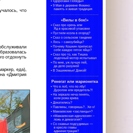
•
«Дорогами Победы»
•
9 Мая в деревне Фокино:
память и живая традиция
учалось, что
«Вилы в бок!»
•
Сказ про хрень или
Яд в красивой упаковке
•
Пустили козла в огород?
•
Сказ о сельском тандеме
•
Лось – самоубийца?
бслуживали
•
Почему Кошкин приписал
себе каждое пятое яйцо?
бразовалась
•
Сказ про то, как Тишка
го отдохнуть
лодочный мотор испытывал
•
По мне, уж лучше пей,
да дело разумей
аркер, еда),
•
В Зашижемье! Домой!
 на «Дмитрия
Ренегат или марионетка
•
Что в лоб, что по лбу!
Дуролом или вредитель?!
•
На зеркало неча пенять,
коли рожа крива
•
Докатились?
•
Павлины, говоришь?.. Хе-х!
•
Мамаевские «засланцы»?
•
«Мамаевская идеология» –
ложь и демагогия?
•
Со скамьи подсудимых —
в кресло главы
администрации?