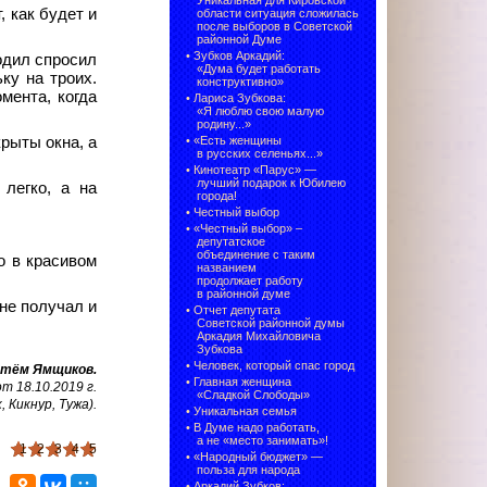
Уникальная для Кировской
, как будет и
области ситуация сложилась
после выборов в Советской
районной Думе
•
Зубков Аркадий:
одил спросил
«Дума будет работать
ку на троих.
конструктивно»
мента, когда
•
Лариса Зубкова:
«Я люблю свою малую
родину...»
рыты окна, а
•
«Есть женщины
в русских селеньях...»
•
Кинотеатр «Парус» —
лучший подарок к Юбилею
 легко, а на
города!
•
Честный выбор
• «Честный выбор» –
депутатское
объединение с таким
о в красивом
названием
продолжает работу
в районной думе
не получал и
•
Отчет депутата
Советской районной думы
Аркадия Михайловича
Зубкова
•
Человек, который спас город
тём Ямщиков
.
•
Главная женщина
 18.10.2019 г.
«Сладкой Слободы»
, Кикнур, Тужа).
•
Уникальная семья
•
В Думе надо работать,
а не «место занимать»!
1
2
3
4
5
•
«Народный бюджет» —
польза для народа
•
Аркадий Зубков: