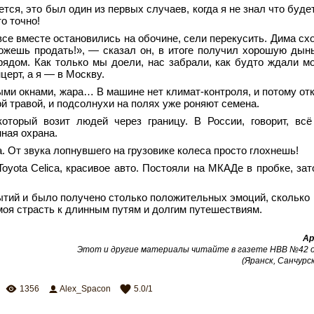
ся, это был один из первых случаев, когда я не знал что будет
то точно!
все вместе остановились на обочине, сели перекусить. Дима сх
можешь продать!», — сказал он, в итоге получил хорошую дынь
рядом. Как только мы доели, нас забрали, как будто ждали мо
церт, а я — в Москву.
ыми окнами, жара… В машине нет климат-контроля, и потому отк
й травой, и подсолнухи на полях уже роняют семена.
оторый возит людей через границу. В России, говорит, всё
ная охрана.
 От звука лопнувшего на грузовике колеса просто глохнешь!
yota Celica, красивое авто. Постояли на МКАДе в пробке, зат
ытий и было получено столько положительных эмоций, сколько 
 моя страсть к длинным путям и долгим путешествиям.
Ар
Этот и другие материалы читайте в газете НВВ №42 от
(Яранск, Санчурск
1356
Alex_Spacon
5.0
/
1