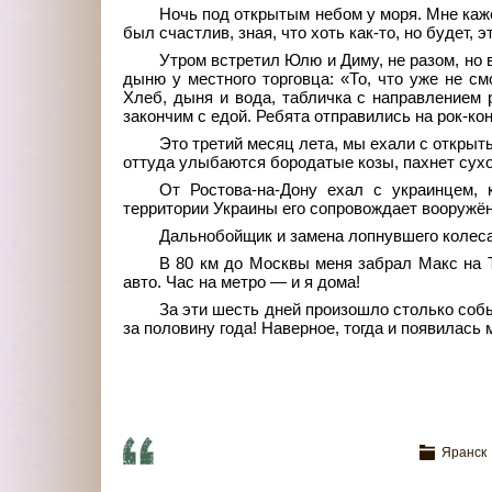
Ночь под открытым небом у моря. Мне кажет
был счастлив, зная, что хоть как-то, но будет, э
Утром встретил Юлю и Диму, не разом, но 
дыню у местного торговца: «То, что уже не с
Хлеб, дыня и вода, табличка с направлением 
закончим с едой. Ребята отправились на рок-кон
Это третий месяц лета, мы ехали с открыт
оттуда улыбаются бородатые козы, пахнет сухо
От Ростова-на-Дону ехал с украинцем, к
территории Украины его сопровождает вооружён
Дальнобойщик и замена лопнувшего колеса.
В 80 км до Москвы меня забрал Макс на To
авто. Час на метро — и я дома!
За эти шесть дней произошло столько соб
за половину года! Наверное, тогда и появилась
Яранск