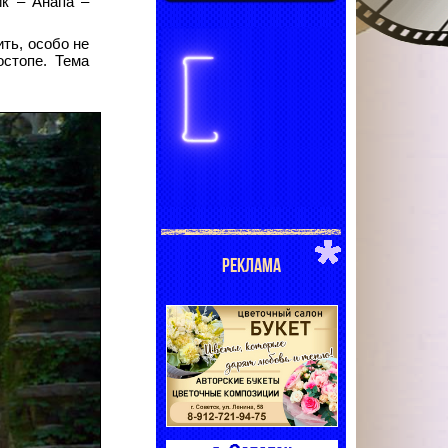
ик – Анапа –
ть, особо не
остопе. Тема
РЕКЛАМА