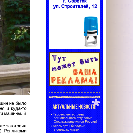
ашин не было
АКТУАЛЬНЫЕ НОВОСТИ!
ня и куда-то
ти машины. В
•
Творческая встреча
регионального отделения
Союза журналистов России!
же заготовил
•
Бессмертный подвиг
в сердцах живых
). Репликами