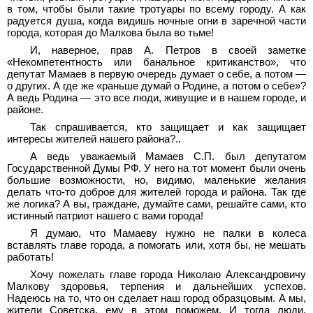
в том, чтобы были такие тротуары по всему городу. А как
радуется душа, когда видишь ночные огни в заречной части
города, которая до Малкова была во тьме!
И, наверное, прав А. Петров в своей заметке
«Некомпетентность или банальное критиканство», что
депутат Мамаев в первую очередь думает о себе, а потом —
о других. А где же «раньше думай о Родине, а потом о себе»?
А ведь Родина — это все люди, живущие и в нашем городе, и
районе.
Так спрашивается, кто защищает и как защищает
интересы жителей нашего района?..
А ведь уважаемый Мамаев С.П. был депутатом
Государственной Думы РФ. У него на тот момент были очень
большие возможности, но, видимо, маленькие желания
делать что-то доброе для жителей города и района. Так где
же логика? А вы, граждане, думайте сами, решайте сами, кто
истинный патриот нашего с вами города!
Я думаю, что Мамаеву нужно не палки в колеса
вставлять главе города, а помогать или, хотя бы, не мешать
работать!
Хочу пожелать главе города Николаю Александровичу
Малкову здоровья, терпения и дальнейших успехов.
Надеюсь на то, что он сделает наш город образцовым. А мы,
жители Советска, ему в этом поможем. И тогда люди,