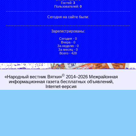
Гостей:
3
Пользователей:
0
Сегодня на сайте были:
Зарегистрированы
:
Сегодня - 0
Вчера - 0
За неделю - 0
За месяц - 0
Всего - 428
©
«Народный вестник Вятки»
2014–2026
Межрайонная
информационная газета бесплатных объявлений,
Internet-
версия