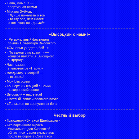
•
Папа, мама, я —
спортивная семья
•
Михаил Зубков:
«Лучше пожалеть о том,
что сделал, чем жалеть
о том, чего не сделал!»
«Высоцкий с нами!»
•
«Региональный фестиваль
памяти Владимира Высоцкого
•
«Сыновья уходят в бой...»
•
«По самому по краю...» —
концерт памяти В. Высоцкого
в Ярграде
•
Час поэзии
в кинотеатре «Парус»
•
Владимир Высоцкий —
это эпоха!
•
Мой Высоцкий
•
Концерт «Высоцкий с нами»
на кировской сцене
•
Высоцкий – наше всё!
•
Светлый юбилей великого поэта
•
«Только он не вернулся из боя»
Честный выбор
•
Гражданин «Вятской Швейцарии»
•
Без партийного окраса.
Уникальная для Кировской
области ситуация сложилась
после выборов в Советской