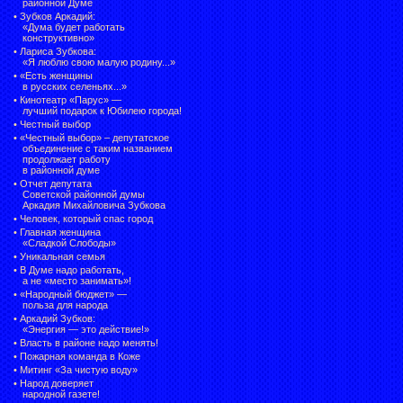
районной Думе
•
Зубков Аркадий:
«Дума будет работать
конструктивно»
•
Лариса Зубкова:
«Я люблю свою малую родину...»
•
«Есть женщины
в русских селеньях...»
•
Кинотеатр «Парус» —
лучший подарок к Юбилею города!
•
Честный выбор
• «Честный выбор» –
депутатское
объединение с таким названием
продолжает работу
в районной думе
•
Отчет депутата
Советской районной думы
Аркадия Михайловича Зубкова
•
Человек, который спас город
•
Главная женщина
«Сладкой Слободы»
•
Уникальная семья
•
В Думе надо работать,
а не «место занимать»!
•
«Народный бюджет» —
польза для народа
•
Аркадий Зубков:
«Энергия — это действие!»
•
Власть в районе надо менять!
•
Пожарная команда в Коже
•
Митинг «За чистую воду»
•
Народ доверяет
народной газете!