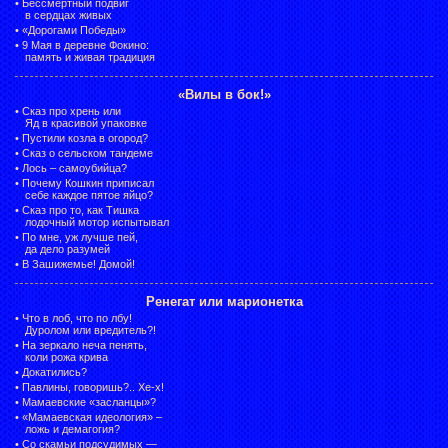
•
Бессмертный подвиг
в сердцах живых
•
«Дорогами Победы»
•
9 Мая в деревне Фокино:
память и живая традиция
«Вилы в бок!»
•
Сказ про хрень или
Яд в красивой упаковке
•
Пустили козла в огород?
•
Сказ о сельском тандеме
•
Лось – самоубийца?
•
Почему Кошкин приписал
себе каждое пятое яйцо?
•
Сказ про то, как Тишка
лодочный мотор испытывал
•
По мне, уж лучше пей,
да дело разумей
•
В Зашижемье! Домой!
Ренегат или марионетка
•
Что в лоб, что по лбу!
Дуролом или вредитель?!
•
На зеркало неча пенять,
коли рожа крива
•
Докатились?
•
Павлины, говоришь?.. Хе-х!
•
Мамаевские «засланцы»?
•
«Мамаевская идеология» –
ложь и демагогия?
•
Со скамьи подсудимых —