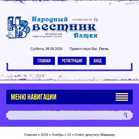
Суббота, 08.08.2026
Приветствую Вас
,
Гость
ГЛАВНАЯ
РЕГИСТРАЦИЯ
ВХОД
МЕНЮ НАВИГАЦИИ
Главная
»
2019
»
Ноябрь
»
15
» Ответ депутату Мамаеву