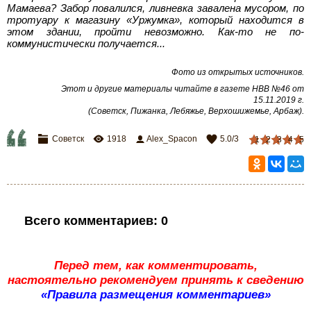
Мамаева? Забор повалился, ливневка завалена мусором, по
тротуару к магазину «Уржумка», который находится в
этом здании, пройти невозможно. Как-то не по-
коммунистически получается...
Фото из открытых источников
.
Этот и другие материалы читайте в газете НВВ №46 от
15.11.2019 г.
(Советск, Пижанка, Лебяжье, Верхошижемье, Арбаж)
.
Советск
1918
Alex_Spacon
5.0
/
3
1
2
3
4
5
Всего комментариев
:
0
Перед тем, как комментировать,
настоятельно рекомендуем принять к сведению
«Правила размещения комментариев»