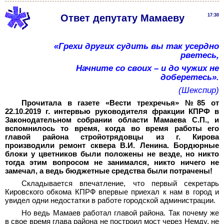
Ответ депутату Мамаеву
17:30
«Грехи других судить вы так усердно
рветесь,
Начните со своих – и до чужих не
доберетесь».
(Шекспир)
Прочитала в газете «Вести трехречья» №85 от
22.10.2019 г. интервью руководителя фракции КПРФ в
Законодательном собрании области Мамаева С.П., и
вспомнилось то время, когда во время работы его
главой района стройотрядовцы из г. Кирова
производили ремонт сквера В.И. Ленина. Бордюрные
блоки у цветников были положены не везде, но никто
тогда этим вопросом не занимался, никто ничего не
замечал, а ведь бюджетные средства были потрачены!
Складывается впечатление, что первый секретарь
Кировского обкома КПРФ впервые приехал к нам в город и
увидел одни недостатки в работе городской администрации.
Но ведь Мамаев работал главой района. Так почему же
в свое время глава района не построил мост через Немду, не