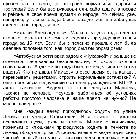
провел газ в район, не построил нормальные дороги и
тротуары? Если бы все руководители, работавшие в городе
и районе, в свое время думали о народе, то сейчас уже,
наверное, у главы города было гораздо меньше забот, как
сделать наш город лучше.
Николай Александрович Малков за два года сделал
столько, сколько не смогли сделать предыдущие главы
города за 15 лет. Если бы в течение прошлых лет была
сделана половина того, наш город был бы образцовым.
«Автобусная остановка рядом с «Кукаркой» и раньше не
отвечала требованиям безопасности», – говорит бывший
глава района. А где же он тогда был, не видел или не хотел
видеть? Кто не давал Мамаеву в свое время рыть канавы,
перекрывать решетками, строить нормальные остановки? А
еще в большем недоумении я от слов руководителя КПРФ в
адрес таксистов. Видимо, со слов депутата Мамаева,
таксист не человек. Неужели заботиться об условиях
работы простого человека в наше время не нужно? Не
модно, наверное?
Мне каждый вечер приходилось ходить по улице
Ленина до улицы Строителей. И я сейчас с ужасом
вспоминаю лужи, грязь и темень. Мамам с колясками,
пожилым с клюшками приходилось ходить в темноте по
лужам, обходить грязь. А сейчас идешь – везде горит свет,
чистый, ровный тротуар. И, наверно, меня поддержат многие