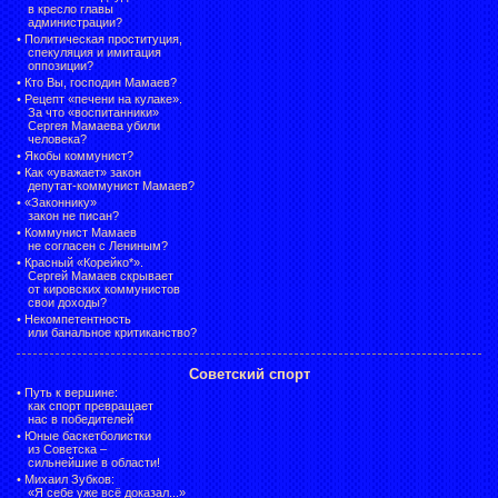
в кресло главы
администрации?
•
Политическая проституция,
спекуляция и имитация
оппозиции?
•
Кто Вы, господин Мамаев?
•
Рецепт «печени на кулаке».
За что «воспитанники»
Сергея Мамаева убили
человека?
•
Якобы коммунист?
•
Как «уважает» закон
депутат-коммунист Мамаев?
•
«Законнику»
закон не писан?
•
Коммунист Мамаев
не согласен с Лениным?
•
Красный «Корейко*».
Сергей Мамаев скрывает
от кировских коммунистов
свои доходы?
•
Некомпетентность
или банальное критиканство?
Советский спорт
•
Путь к вершине:
как спорт превращает
нас в победителей
•
Юные баскетболистки
из Советска –
сильнейшие в области!
•
Михаил Зубков:
«Я себе уже всё доказал...»