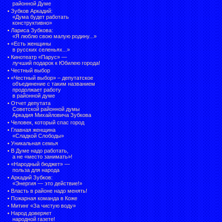
районной Думе
•
Зубков Аркадий:
«Дума будет работать
конструктивно»
•
Лариса Зубкова:
«Я люблю свою малую родину...»
•
«Есть женщины
в русских селеньях...»
•
Кинотеатр «Парус» —
лучший подарок к Юбилею города!
•
Честный выбор
• «Честный выбор» –
депутатское
объединение с таким названием
продолжает работу
в районной думе
•
Отчет депутата
Советской районной думы
Аркадия Михайловича Зубкова
•
Человек, который спас город
•
Главная женщина
«Сладкой Слободы»
•
Уникальная семья
•
В Думе надо работать,
а не «место занимать»!
•
«Народный бюджет» —
польза для народа
•
Аркадий Зубков:
«Энергия — это действие!»
•
Власть в районе надо менять!
•
Пожарная команда в Коже
•
Митинг «За чистую воду»
•
Народ доверяет
народной газете!