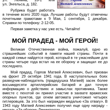
ул.
Ленина, 26-1 или
ул.
Энгельса, д.
182.
Рубрика будет работать
в течение всего 2020
года. Лучшие работы будут отмечены
почетными грамотами к 9 Мая, 1 сентября, 1 декабря.
Справки по телефону: 2-12-05.
Первая заметка у нас уже есть. Читайте!
МОЙ ПРАДЕД - МОЙ ГЕРОЙ!
Великая Отечественная война, пожалуй, одно из
страшнейших событий в памяти нашей страны. Почти в
каждой семье найдется герой, который в те ужаснейшие для
страны четыре года встал на ее оборону и защищал ее до
последнего.
Мой прадед, Горлов Матвей Алексеевич, был призван
на фронт 29 октября 1941 года. В наступательных боях
разведчик-наблюдатель (прадедушка Матвей) засек более
восьмидесяти артиллерийских батарей и дал точную
информацию о действиях и замыслах противника. Также
вместе с пехотой он принял участие в захвате вражеских
опорных пунктов, где огнем автомата уничтожил четырех
гитлеровцев. За это был награжден медалью «За отвагу». В
1943 году Матвей Алексеевич получил еще одну награду -
медаль «За оборону Ленинграда».