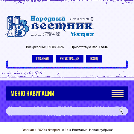
Воскресенье, 09.08.2026
Приветствую Вас
,
Гость
ГЛАВНАЯ
РЕГИСТРАЦИЯ
ВХОД
МЕНЮ НАВИГАЦИИ
Главная
»
2020
»
Февраль
»
14
» Внимание! Новая рубрика!