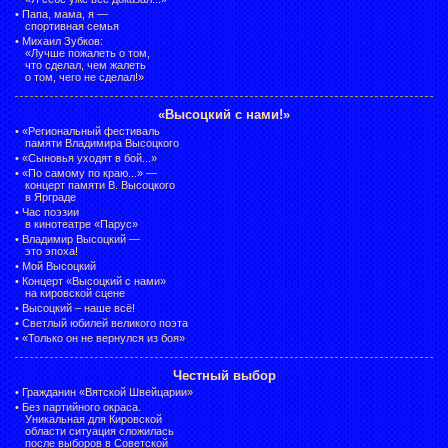
•
Папа, мама, я —
спортивная семья
•
Михаил Зубков:
«Лучше пожалеть о том,
что сделал, чем жалеть
о том, чего не сделал!»
«Высоцкий с нами!»
•
«Региональный фестиваль
памяти Владимира Высоцкого
•
«Сыновья уходят в бой...»
•
«По самому по краю...» —
концерт памяти В. Высоцкого
в Ярграде
•
Час поэзии
в кинотеатре «Парус»
•
Владимир Высоцкий —
это эпоха!
•
Мой Высоцкий
•
Концерт «Высоцкий с нами»
на кировской сцене
•
Высоцкий – наше всё!
•
Светлый юбилей великого поэта
•
«Только он не вернулся из боя»
Честный выбор
•
Гражданин «Вятской Швейцарии»
•
Без партийного окраса.
Уникальная для Кировской
области ситуация сложилась
после выборов в Советской