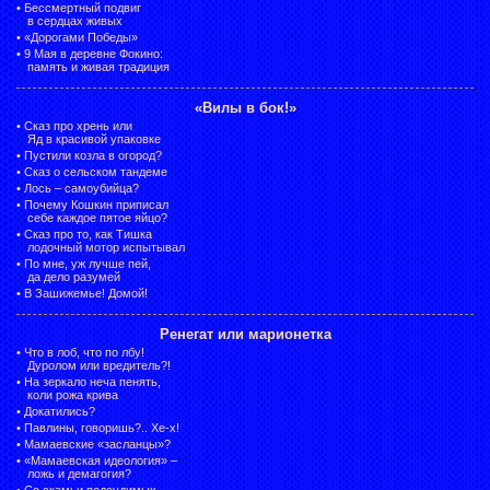
•
Бессмертный подвиг
в сердцах живых
•
«Дорогами Победы»
•
9 Мая в деревне Фокино:
память и живая традиция
«Вилы в бок!»
•
Сказ про хрень или
Яд в красивой упаковке
•
Пустили козла в огород?
•
Сказ о сельском тандеме
•
Лось – самоубийца?
•
Почему Кошкин приписал
себе каждое пятое яйцо?
•
Сказ про то, как Тишка
лодочный мотор испытывал
•
По мне, уж лучше пей,
да дело разумей
•
В Зашижемье! Домой!
Ренегат или марионетка
•
Что в лоб, что по лбу!
Дуролом или вредитель?!
•
На зеркало неча пенять,
коли рожа крива
•
Докатились?
•
Павлины, говоришь?.. Хе-х!
•
Мамаевские «засланцы»?
•
«Мамаевская идеология» –
ложь и демагогия?
•
Со скамьи подсудимых —