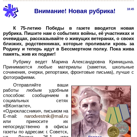
Внимание! Новая рубрика!
18:45
К 75-летию Победы в газете вводится новая
рубрика. Пишите нам о событиях войны, её участниках и
очевидцах, рассказывайте о живущих ветеранах, о своих
близких, родственниках, которые проливали кровь за
Родину и теперь идут в Бессмертном полку. Пока жива
память, жив их подвиг!
Рубрику ведет Марина Александровна Криницына.
Принимаются любые материалы (заметки, школьные
сочинения, очерки, репортажи, фронтовые письма), лучше с
фотографиями.
Отправляйте ваши
работы любым удобным
способом: сообщением в
социальных сетях
«ВКонтакте»,
«Одноклассники», письмом на
E-mail:
narodvestnik@mail.ru
или приносите их
непосредственно в офисы
газеты по адресам: г.
Советск,