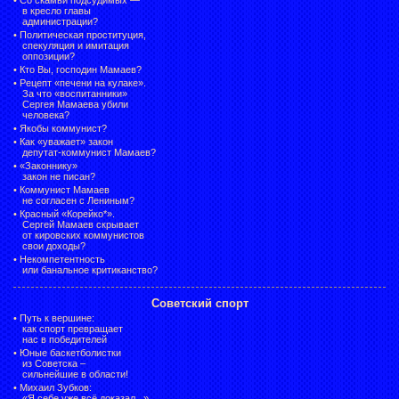
в кресло главы
администрации?
•
Политическая проституция,
спекуляция и имитация
оппозиции?
•
Кто Вы, господин Мамаев?
•
Рецепт «печени на кулаке».
За что «воспитанники»
Сергея Мамаева убили
человека?
•
Якобы коммунист?
•
Как «уважает» закон
депутат-коммунист Мамаев?
•
«Законнику»
закон не писан?
•
Коммунист Мамаев
не согласен с Лениным?
•
Красный «Корейко*».
Сергей Мамаев скрывает
от кировских коммунистов
свои доходы?
•
Некомпетентность
или банальное критиканство?
Советский спорт
•
Путь к вершине:
как спорт превращает
нас в победителей
•
Юные баскетболистки
из Советска –
сильнейшие в области!
•
Михаил Зубков:
«Я себе уже всё доказал...»