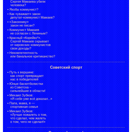
Сергея Мамаева убили
человека?
•
Якобы коммунист?
•
Как «уважает» закон
депутат-коммунист Мамаев?
•
«Законнику»
закон не писан?
•
Коммунист Мамаев
не согласен с Лениным?
•
Красный «Корейко*».
Сергей Мамаев скрывает
от кировских коммунистов
свои доходы?
•
Некомпетентность
или банальное критиканство?
Советский спорт
•
Путь к вершине:
как спорт превращает
нас в победителей
•
Юные баскетболистки
из Советска –
сильнейшие в области!
•
Михаил Зубков:
«Я себе уже всё доказал...»
•
Папа, мама, я —
спортивная семья
•
Михаил Зубков:
«Лучше пожалеть о том,
что сделал, чем жалеть
о том, чего не сделал!»