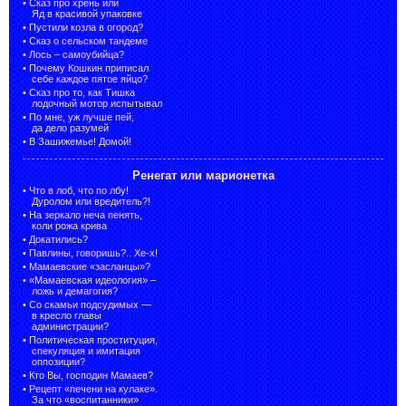
•
Сказ про хрень или
Яд в красивой упаковке
•
Пустили козла в огород?
•
Сказ о сельском тандеме
•
Лось – самоубийца?
•
Почему Кошкин приписал
себе каждое пятое яйцо?
•
Сказ про то, как Тишка
лодочный мотор испытывал
•
По мне, уж лучше пей,
да дело разумей
•
В Зашижемье! Домой!
Ренегат или марионетка
•
Что в лоб, что по лбу!
Дуролом или вредитель?!
•
На зеркало неча пенять,
коли рожа крива
•
Докатились?
•
Павлины, говоришь?.. Хе-х!
•
Мамаевские «засланцы»?
•
«Мамаевская идеология» –
ложь и демагогия?
•
Со скамьи подсудимых —
в кресло главы
администрации?
•
Политическая проституция,
спекуляция и имитация
оппозиции?
•
Кто Вы, господин Мамаев?
•
Рецепт «печени на кулаке».
За что «воспитанники»