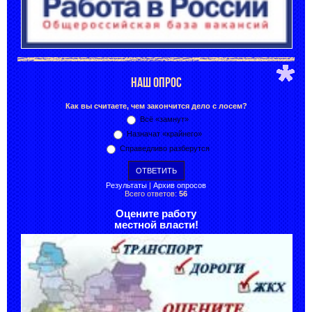
НАШ ОПРОС
Как вы считаете, чем закончится дело с лосем?
Всё «замнут»
Назначат «крайнего»
Справедливо разберутся
Результаты
|
Архив опросов
Всего ответов:
56
Оцените работу
местной власти!