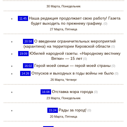
30 Марта, Понедельник
Наша редакция продолжает свою работу! Газета
11:45
будет выходить по прежнему графику.
(0)
27 Марта, Пятница
О введении ограничительных мероприятий
20:58
(карантина) на территории Кировской области
(0)
Юбилей народной газеты. «Народному вестнику
19:09
Вятки» — 15 лет
(0)
Герой моей семьи — герой моей страны
16:02
(0)
Отпусков и выходных в годы войны не было
14:26
(0)
26 Марта, Четверг
Отставка мэра города
16:08
(0)
23 Марта, Понедельник
Рады за город!
15:24
(0)
20 Марта, Пятница