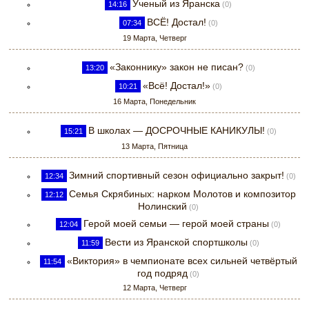
Ученый из Яранска
14:16
(0)
ВСЁ! Достал!
07:34
(0)
19 Марта, Четверг
«Законнику» закон не писан?
13:20
(0)
«Всё! Достал!»
10:21
(0)
16 Марта, Понедельник
В школах — ДОСРОЧНЫЕ КАНИКУЛЫ!
15:21
(0)
13 Марта, Пятница
Зимний спортивный сезон официально закрыт!
12:34
(0)
Семья Скрябиных: нарком Молотов и композитор
12:12
Нолинский
(0)
Герой моей семьи — герой моей страны
12:04
(0)
Вести из Яранской спортшколы
11:59
(0)
«Виктория» в чемпионате всех сильней четвёртый
11:54
год подряд
(0)
12 Марта, Четверг