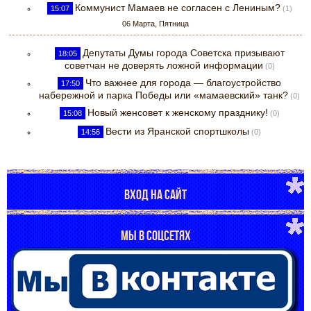
Коммунист Мамаев не согласен с Лениным?
15:07
(1)
06 Марта, Пятница
Депутаты Думы города Советска призывают
18:05
советчан не доверять ложной информации
(0)
Что важнее для города — благоустройство
17:50
набережной и парка Победы или «мамаевский» танк?
(0)
Новый женсовет к женскому празднику!
15:08
(0)
Вести из Яранской спортшколы
14:56
(0)
ВХОД НА САЙТ
МЫ В СОЦСЕТЯХ