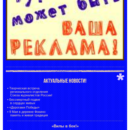
АКТУАЛЬНЫЕ НОВОСТИ!
•
Творческая встреча
регионального отделения
Союза журналистов России!
•
Бессмертный подвиг
в сердцах живых
•
«Дорогами Победы»
•
9 Мая в деревне Фокино:
память и живая традиция
«Вилы в бок!»