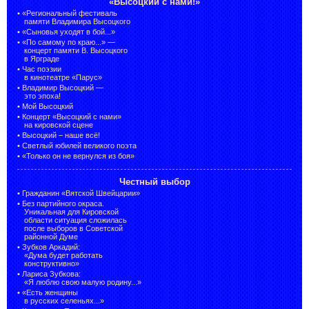
«Высоцкий с нами!»
•
«Региональный фестиваль
памяти Владимира Высоцкого
•
«Сыновья уходят в бой...»
•
«По самому по краю...» —
концерт памяти В. Высоцкого
в Ярграде
•
Час поэзии
в кинотеатре «Парус»
•
Владимир Высоцкий —
это эпоха!
•
Мой Высоцкий
•
Концерт «Высоцкий с нами»
на кировской сцене
•
Высоцкий – наше всё!
•
Светлый юбилей великого поэта
•
«Только он не вернулся из боя»
Честный выбор
•
Гражданин «Вятской Швейцарии»
•
Без партийного окраса.
Уникальная для Кировской
области ситуация сложилась
после выборов в Советской
районной Думе
•
Зубков Аркадий:
«Дума будет работать
конструктивно»
•
Лариса Зубкова:
«Я люблю свою малую родину...»
•
«Есть женщины
в русских селеньях...»