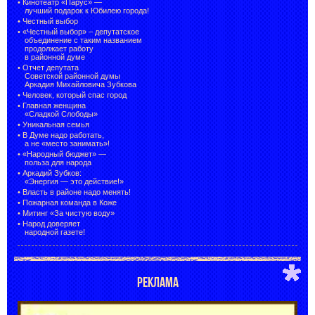
•
Кинотеатр «Парус» —
лучший подарок к Юбилею города!
•
Честный выбор
• «Честный выбор» –
депутатское
объединение с таким названием
продолжает работу
в районной думе
•
Отчет депутата
Советской районной думы
Аркадия Михайловича Зубкова
•
Человек, который спас город
•
Главная женщина
«Сладкой Слободы»
•
Уникальная семья
•
В Думе надо работать,
а не «место занимать»!
•
«Народный бюджет» —
польза для народа
•
Аркадий Зубков:
«Энергия — это действие!»
•
Власть в районе надо менять!
•
Пожарная команда в Коже
•
Митинг «За чистую воду»
•
Народ доверяет
народной газете!
РЕКЛАМА