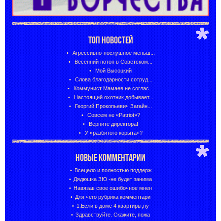
ТОП НОВОСТЕЙ
Агрессивно-послушное меньш...
Весенний потоп в Советском...
Мой Высоцкий
Слова благодарности сотруд...
Коммунист Мамаев не соглас...
Настоящий охотник добывает...
Георгий Прокопьевич Загайн...
Совсем не «Patriot»?
Верните директора!
У «разбитого корыта»?
НОВЫЕ КОММЕНТАРИИ
Всецело и полностью поддерж
Дядюшка ЗЮ -не будет занима
Навязав свое ошибочное мнен
Для чего рубрика комментари
1.Если в доме 4 квартиры,ну
Здравствуйте. Скажите, пожа