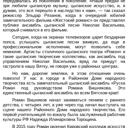
передавалась из поколения в поколение. «Наши предки не
зря любили цыганскую музыку, цыганское искусство, и, я
думаю, это все перешло в наследство к нам», — так сказал
режиссер Эльдар Рязанов, когда в очередной юбилей
замечательного фильма «Жестокий романс» он представлял
публике ансамбль цыганской песни Николая Васильева,
который снимался в его фильме.
Сегодня, когда на экранах телевизоров царит бездарная
попса, услышать цыганские песни вживую, да еще в
профессиональном исполнении, могут позволить себе
немногие. Артисты столичного цыганского театра «Ромэн» и
такие цыганские творческие коллективы, как ансамбль под
управлением Николая Васильева, вряд ли приедут на
гастроли в нашу Вятку, не говоря уже о районных центрах.
Но нам, дорогие земляки, в этом отношении очень
повезло! У нас в городе в Районном Доме народного
творчества есть замечательный цыганский ансамбль «Руска
Рома» под руководством Романа Вишнякова. Это
единственный цыганский ансамбль во всем Вятском крае!
Роман Вишняков начал заниматься пением с раннего
детства, с четырех лет, а уже через год начал выступать на
сцене нашего Районного Дома народного творчества. Его
первой учительницей по вокалу была заслуженный работник
культуры РФ Надежда Илинарховна Торощина.
В 2015 году Роман окончил Кировский колледж искусств