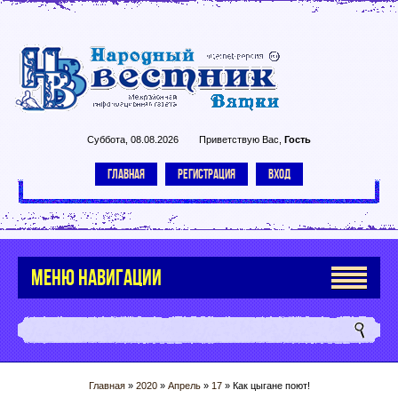
Суббота, 08.08.2026
Приветствую Вас
,
Гость
ГЛАВНАЯ
РЕГИСТРАЦИЯ
ВХОД
МЕНЮ НАВИГАЦИИ
Главная
»
2020
»
Апрель
»
17
» Как цыгане поют!