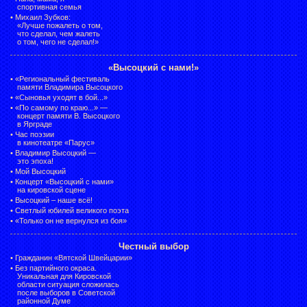
спортивная семья
•
Михаил Зубков:
«Лучше пожалеть о том,
что сделал, чем жалеть
о том, чего не сделал!»
«Высоцкий с нами!»
•
«Региональный фестиваль
памяти Владимира Высоцкого
•
«Сыновья уходят в бой...»
•
«По самому по краю...» —
концерт памяти В. Высоцкого
в Ярграде
•
Час поэзии
в кинотеатре «Парус»
•
Владимир Высоцкий —
это эпоха!
•
Мой Высоцкий
•
Концерт «Высоцкий с нами»
на кировской сцене
•
Высоцкий – наше всё!
•
Светлый юбилей великого поэта
•
«Только он не вернулся из боя»
Честный выбор
•
Гражданин «Вятской Швейцарии»
•
Без партийного окраса.
Уникальная для Кировской
области ситуация сложилась
после выборов в Советской
районной Думе