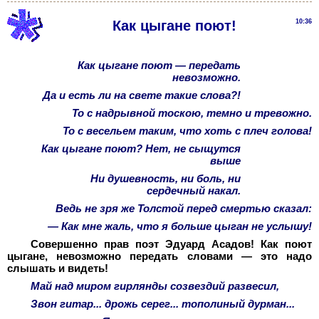
Как цыгане поют!
10:36
Как цыгане поют — передать
невозможно.
Да и есть ли на свете такие слова?!
То с надрывной тоскою, темно и тревожно.
То с весельем таким, что хоть с плеч голова!
Как цыгане поют? Нет, не сыщутся
выше
Ни душевность, ни боль, ни
сердечный накал.
Ведь не зря же Толстой перед смертью сказал:
— Как мне жаль, что я больше цыган не услышу!
Совершенно прав поэт Эдуард Асадов! Как поют
цыгане, невозможно передать словами — это надо
слышать и видеть!
Май над миром гирлянды созвездий развесил,
Звон гитар... дрожь серег... тополиный дурман...