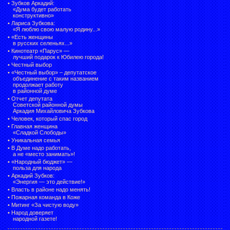
•
Зубков Аркадий:
«Дума будет работать
конструктивно»
•
Лариса Зубкова:
«Я люблю свою малую родину...»
•
«Есть женщины
в русских селеньях...»
•
Кинотеатр «Парус» —
лучший подарок к Юбилею города!
•
Честный выбор
• «Честный выбор» –
депутатское
объединение с таким названием
продолжает работу
в районной думе
•
Отчет депутата
Советской районной думы
Аркадия Михайловича Зубкова
•
Человек, который спас город
•
Главная женщина
«Сладкой Слободы»
•
Уникальная семья
•
В Думе надо работать,
а не «место занимать»!
•
«Народный бюджет» —
польза для народа
•
Аркадий Зубков:
«Энергия — это действие!»
•
Власть в районе надо менять!
•
Пожарная команда в Коже
•
Митинг «За чистую воду»
•
Народ доверяет
народной газете!