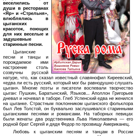
веселились от
души в ресторанах
«Яр» и «Стрельня»,
влюблялись в
цыганских
красоток, поющих
для них веселые и
задушевные
старинные песни.
Цыганские
песни и танцы и
порождаемое ими
настроение столь
созвучны русской
натуре, что, как сказал известный славянофил Киреевский,
«едва ли есть русский, который мог бы равнодушно слушать
цыган». Многие поэты и писатели воспевали творчество
цыган: Пушкин, Баратынский, Языков... Аполлон Григорьев
дневал и ночевал в таборе. Глеб Успенский едва не женился
на цыганке. Страстным поклонником цыганского фольклора
был Лев Толстой, он буквально заслушивался старинными
цыганскими песнями и романсами. На таборных певицах
были женаты два родственника Льва Николаевича — его
родной брат Сергей и дядя Федор по прозвищу Американец.
Любовь к цыганским песням и танцам в России