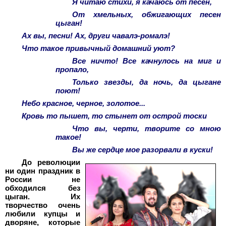
Я читаю стихи, я качаюсь от песен,
От хмельных, обжигающих песен
цыган!
Ах вы, песни! Ах, други чавалэ-ромалэ!
Что такое привычный домашний уют?
Все ничто! Все качнулось на миг и
пропало,
Только звезды, да ночь, да цыгане
поют!
Небо красное, черное, золотое...
Кровь то пышет, то стынет от острой тоски
Что вы, черти, творите со мною
такое!
Вы же сердце мое разорвали в куски!
До революции
ни один праздник в
России не
обходился без
цыган. Их
творчество очень
любили купцы и
дворяне, которые