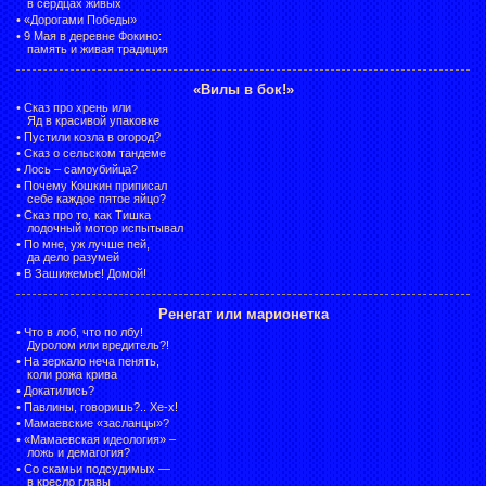
в сердцах живых
•
«Дорогами Победы»
•
9 Мая в деревне Фокино:
память и живая традиция
«Вилы в бок!»
•
Сказ про хрень или
Яд в красивой упаковке
•
Пустили козла в огород?
•
Сказ о сельском тандеме
•
Лось – самоубийца?
•
Почему Кошкин приписал
себе каждое пятое яйцо?
•
Сказ про то, как Тишка
лодочный мотор испытывал
•
По мне, уж лучше пей,
да дело разумей
•
В Зашижемье! Домой!
Ренегат или марионетка
•
Что в лоб, что по лбу!
Дуролом или вредитель?!
•
На зеркало неча пенять,
коли рожа крива
•
Докатились?
•
Павлины, говоришь?.. Хе-х!
•
Мамаевские «засланцы»?
•
«Мамаевская идеология» –
ложь и демагогия?
•
Со скамьи подсудимых —
в кресло главы