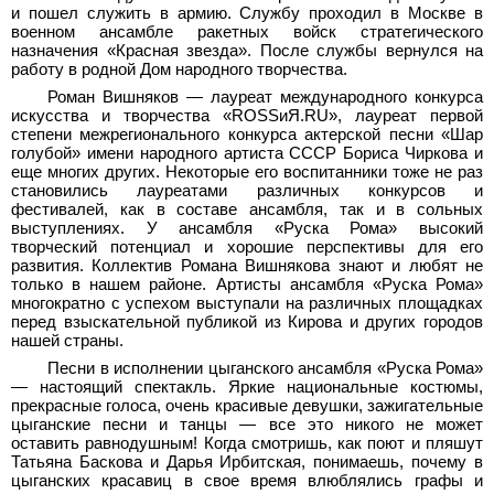
и пошел служить в армию. Службу проходил в Москве в
военном ансамбле ракетных войск стратегического
назначения «Красная звезда». После службы вернулся на
работу в родной Дом народного творчества.
Роман Вишняков — лауреат международного конкурса
искусства и творчества «ROSSиЯ.RU», лауреат первой
степени межрегионального конкурса актерской песни «Шар
голубой» имени народного артиста СССР Бориса Чиркова и
еще многих других. Некоторые его воспитанники тоже не раз
становились лауреатами различных конкурсов и
фестивалей, как в составе ансамбля, так и в сольных
выступлениях. У ансамбля «Руска Рома» высокий
творческий потенциал и хорошие перспективы для его
развития. Коллектив Романа Вишнякова знают и любят не
только в нашем районе. Артисты ансамбля «Руска Рома»
многократно с успехом выступали на различных площадках
перед взыскательной публикой из Кирова и других городов
нашей страны.
Песни в исполнении цыганского ансамбля «Руска Рома»
— настоящий спектакль. Яркие национальные костюмы,
прекрасные голоса, очень красивые девушки, зажигательные
цыганские песни и танцы — все это никого не может
оставить равнодушным! Когда смотришь, как поют и пляшут
Татьяна Баскова и Дарья Ирбитская, понимаешь, почему в
цыганских красавиц в свое время влюблялись графы и