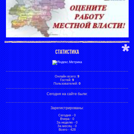
СТАТИСТИКА
Онлайн всего:
9
Гостей:
9
Пользователей:
0
Сегодня на сайте были:
Зарегистрированы
:
Сегодня - 0
Вчера - 0
За неделю - 0
За месяц - 0
Всего - 428