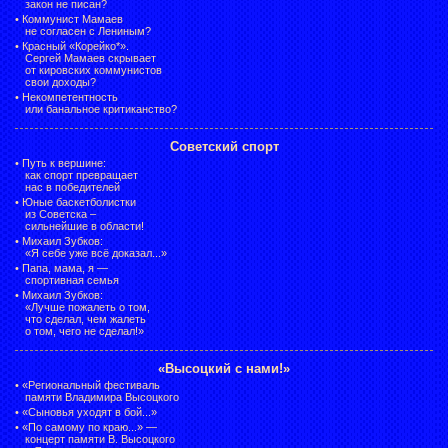
закон не писан?
•
Коммунист Мамаев
не согласен с Лениным?
•
Красный «Корейко*».
Сергей Мамаев скрывает
от кировских коммунистов
свои доходы?
•
Некомпетентность
или банальное критиканство?
Советский спорт
•
Путь к вершине:
как спорт превращает
нас в победителей
•
Юные баскетболистки
из Советска –
сильнейшие в области!
•
Михаил Зубков:
«Я себе уже всё доказал...»
•
Папа, мама, я —
спортивная семья
•
Михаил Зубков:
«Лучше пожалеть о том,
что сделал, чем жалеть
о том, чего не сделал!»
«Высоцкий с нами!»
•
«Региональный фестиваль
памяти Владимира Высоцкого
•
«Сыновья уходят в бой...»
•
«По самому по краю...» —
концерт памяти В. Высоцкого