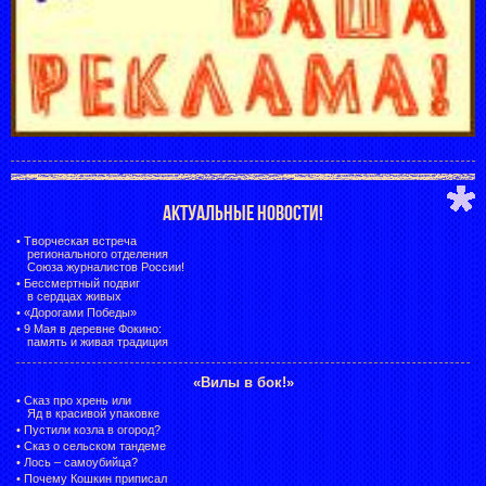
АКТУАЛЬНЫЕ НОВОСТИ!
•
Творческая встреча
регионального отделения
Союза журналистов России!
•
Бессмертный подвиг
в сердцах живых
•
«Дорогами Победы»
•
9 Мая в деревне Фокино:
память и живая традиция
«Вилы в бок!»
•
Сказ про хрень или
Яд в красивой упаковке
•
Пустили козла в огород?
•
Сказ о сельском тандеме
•
Лось – самоубийца?
•
Почему Кошкин приписал