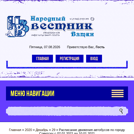
Пятница, 07.08.2026
Приветствую Вас
,
Гость
ГЛАВНАЯ
РЕГИСТРАЦИЯ
ВХОД
МЕНЮ НАВИГАЦИИ
Главная
»
2020
»
Декабрь
»
29
» Расписание движения автобусов по городу
Советску с 02.01.2021 по 10.01.2021