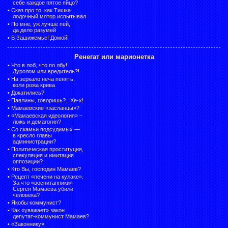
себе каждое пятое яйцо?
•
Сказ про то, как Тишка
лодочный мотор испытывал
•
По мне, уж лучше пей,
да дело разумей
•
В Зашижемье! Домой!
Ренегат или марионетка
•
Что в лоб, что по лбу!
Дуролом или вредитель?!
•
На зеркало неча пенять,
коли рожа крива
•
Докатились?
•
Павлины, говоришь?.. Хе-х!
•
Мамаевские «засланцы»?
•
«Мамаевская идеология» –
ложь и демагогия?
•
Со скамьи подсудимых —
в кресло главы
администрации?
•
Политическая проституция,
спекуляция и имитация
оппозиции?
•
Кто Вы, господин Мамаев?
•
Рецепт «печени на кулаке».
За что «воспитанники»
Сергея Мамаева убили
человека?
•
Якобы коммунист?
•
Как «уважает» закон
депутат-коммунист Мамаев?
•
«Законнику»