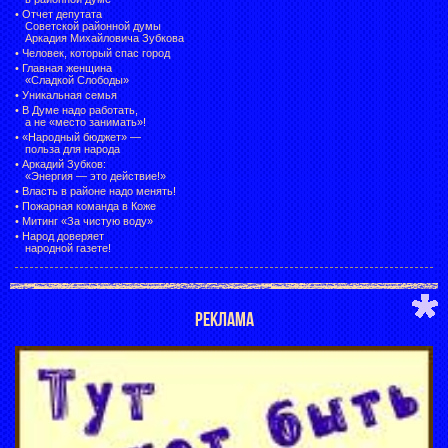
•
Отчет депутата
Советской районной думы
Аркадия Михайловича Зубкова
•
Человек, который спас город
•
Главная женщина
«Сладкой Слободы»
•
Уникальная семья
•
В Думе надо работать,
а не «место занимать»!
•
«Народный бюджет» —
польза для народа
•
Аркадий Зубков:
«Энергия — это действие!»
•
Власть в районе надо менять!
•
Пожарная команда в Коже
•
Митинг «За чистую воду»
•
Народ доверяет
народной газете!
РЕКЛАМА