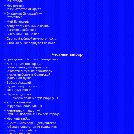
в Ярграде
•
Час поэзии
в кинотеатре «Парус»
•
Владимир Высоцкий —
это эпоха!
•
Мой Высоцкий
•
Концерт «Высоцкий с нами»
на кировской сцене
•
Высоцкий – наше всё!
•
Светлый юбилей великого поэта
•
«Только он не вернулся из боя»
Честный выбор
•
Гражданин «Вятской Швейцарии»
•
Без партийного окраса.
Уникальная для Кировской
области ситуация сложилась
после выборов в Советской
районной Думе
•
Зубков Аркадий:
«Дума будет работать
конструктивно»
•
Лариса Зубкова:
«Я люблю свою малую родину...»
•
«Есть женщины
в русских селеньях...»
•
Кинотеатр «Парус» —
лучший подарок к Юбилею города!
•
Честный выбор
• «Честный выбор» –
депутатское
объединение с таким названием
продолжает работу
в районной думе