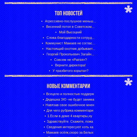
ТОП НОВОСТЕЙ
Агрессивно-послушное меньш...
Весенний потоп в Советском...
Мой Высоцкий
Слова благодарности сотруд...
Коммунист Мамаев не соглас...
Настоящий охотник добывает...
Георгий Прокопьевич Загайн...
Совсем не «Patriot»?
Верните директора!
У «разбитого корыта»?
НОВЫЕ КОММЕНТАРИИ
Всецело и полностью поддерж
Дядюшка ЗЮ -не будет занима
Навязав свое ошибочное мнен
Для чего рубрика комментари
1.Если в доме 4 квартиры,ну
Здравствуйте. Скажите, пожа
Сведения интересуют хоть ка
Мамаев осёлк,скоро за Белых