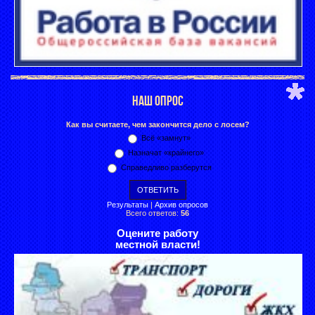
НАШ ОПРОС
Как вы считаете, чем закончится дело с лосем?
Всё «замнут»
Назначат «крайнего»
Справедливо разберутся
Результаты
|
Архив опросов
Всего ответов:
56
Оцените работу
местной власти!