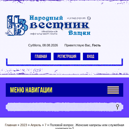
Суббота, 08.08.2026
Приветствую Вас
,
Гость
ГЛАВНАЯ
РЕГИСТРАЦИЯ
ВХОД
МЕНЮ НАВИГАЦИИ
Главная
»
2023
»
Апрель
»
7
» Половой вопрос. Женские капризы или служебная
халатность?