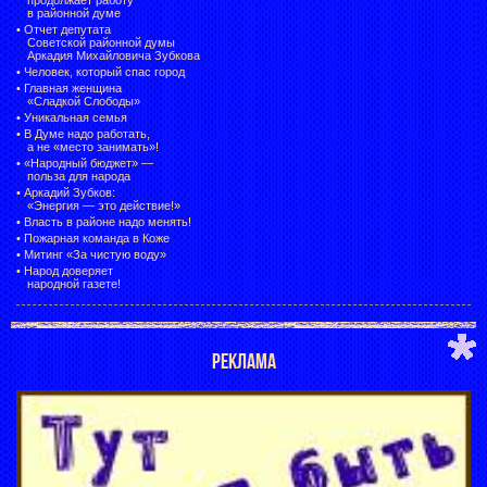
в районной думе
•
Отчет депутата
Советской районной думы
Аркадия Михайловича Зубкова
•
Человек, который спас город
•
Главная женщина
«Сладкой Слободы»
•
Уникальная семья
•
В Думе надо работать,
а не «место занимать»!
•
«Народный бюджет» —
польза для народа
•
Аркадий Зубков:
«Энергия — это действие!»
•
Власть в районе надо менять!
•
Пожарная команда в Коже
•
Митинг «За чистую воду»
•
Народ доверяет
народной газете!
РЕКЛАМА