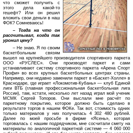
что сможет получить с
этого дела какой-то
гешефт? Или он решил
вложить свои деньги в наш
ФОК? Сомневаюсь!
– Тогда на что он
рассчитывал, когда так
уронил цену?
– Не знаю. Я по своим
баскетбольным связям
вышел на крупнейшего производителя спортивного паркета
ООО «РУСЛЕС». Они производят паркет и сами
устанавливают систему спортивного паркета «Арена Спорт
Профи» во всех крупных баскетбольных центрах страны.
Например, они недавно заменили паркет в «Баскет-Холле» в
Краснодаре, где играет «Локомотив-Кубань» — клуб Единой
лиги ВТБ (главная профессиональная баскетбольная лига
России), там, кстати, несколько лет назад играл мой ученик
МСМК Сергей Топоров. Они выслали мне расчёт по
паркетному покрытию, которое должно быть сделано в
результате торгов в нашем ФОКе. Так вот, стоимость одних
только материалов у них получилась 4 302 480 рублей.
Далее по моей просьбе в фирме «Ясень», которая
торговалась с нашим подрядчиком, мне сосчитали смету на
материалы по аналогичной паркетной системе — 4 060 000