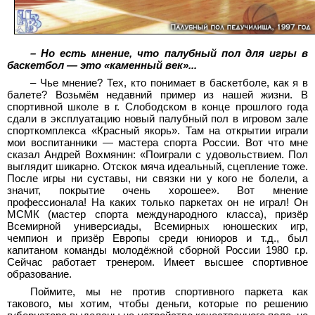
– Но есть мнение, что палубный пол для игры в
баскетбол — это «каменный век»...
– Чье мнение? Тех, кто понимает в баскетболе, как я в
балете? Возьмём недавний пример из нашей жизни. В
спортивной школе в г. Слободском в конце прошлого года
сдали в эксплуатацию новый палубный пол в игровом зале
спорткомплекса «Красный якорь». Там на открытии играли
мои воспитанники — мастера спорта России. Вот что мне
сказал Андрей Вохмянин: «Поиграли с удовольствием. Пол
выглядит шикарно. Отскок мяча идеальный, сцепление тоже.
После игры ни суставы, ни связки ни у кого не болели, а
значит, покрытие очень хорошее». Вот мнение
профессионала! На каких только паркетах он не играл! Он
МСМК (мастер спорта международного класса), призёр
Всемирной универсиады, Всемирных юношеских игр,
чемпион и призёр Европы среди юниоров и т.д., был
капитаном команды молодёжной сборной России 1980 г.р.
Сейчас работает тренером. Имеет высшее спортивное
образование.
Поймите, мы не против спортивного паркета как
такового, мы хотим, чтобы деньги, которые по решению