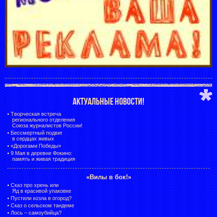
АКТУАЛЬНЫЕ НОВОСТИ!
•
Творческая встреча
регионального отделения
Союза журналистов России!
•
Бессмертный подвиг
в сердцах живых
•
«Дорогами Победы»
•
9 Мая в деревне Фокино:
память и живая традиция
«Вилы в бок!»
•
Сказ про хрень или
Яд в красивой упаковке
•
Пустили козла в огород?
•
Сказ о сельском тандеме
•
Лось – самоубийца?