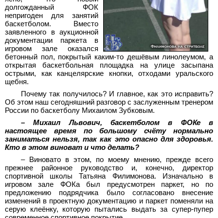
долгожданный ФОК
непригоден для занятий
баскетболом. Вместо
заявленного в аукционной
документации паркета в
игровом зале оказался
бетонный пол, покрытый каким-то дешёвым линолеумом, а
открытая баскетбольная площадка на улице засыпана
острыми, как канцелярские кнопки, отходами уральского
щебня.
Почему так получилось? И главное, как это исправить?
Об этом наш сегодняшний разговор с заслуженным тренером
России по баскетболу Михаилом Зубковым.
– Михаил Львович, баскетболом в ФОКе в
настоящее время по большому счёту нормально
заниматься нельзя, так как это опасно для здоровья.
Кто в этом виноват и что делать?
– Виновато в этом, по моему мнению, прежде всего
прежнее районное руководство и, конечно, директор
спортивной школы Татьяна Филимонова. Изначально в
игровом зале ФОКа был предусмотрен паркет, но по
предложению подрядчика было согласовано внесение
изменений в проектную документацию и паркет поменяли на
серую клеёнку, которую пытались выдать за супер-пупер
современное спортивное покрытие.