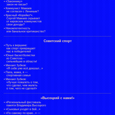
•
«Законнику»
закон не писан?
•
Коммунист Мамаев
не согласен с Лениным?
•
Красный «Корейко*».
Сергей Мамаев скрывает
от кировских коммунистов
свои доходы?
•
Некомпетентность
или банальное критиканство?
Советский спорт
•
Путь к вершине:
как спорт превращает
нас в победителей
•
Юные баскетболистки
из Советска –
сильнейшие в области!
•
Михаил Зубков:
«Я себе уже всё доказал...»
•
Папа, мама, я —
спортивная семья
•
Михаил Зубков:
«Лучше пожалеть о том,
что сделал, чем жалеть
о том, чего не сделал!»
«Высоцкий с нами!»
•
«Региональный фестиваль
памяти Владимира Высоцкого
•
«Сыновья уходят в бой...»
•
«По самому по краю...» —