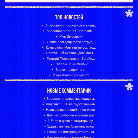
ТОП НОВОСТЕЙ
Агрессивно-послушное меньш...
Весенний потоп в Советском...
Мой Высоцкий
Слова благодарности сотруд...
Коммунист Мамаев не соглас...
Настоящий охотник добывает...
Георгий Прокопьевич Загайн...
Совсем не «Patriot»?
Верните директора!
У «разбитого корыта»?
НОВЫЕ КОММЕНТАРИИ
Всецело и полностью поддерж
Дядюшка ЗЮ -не будет занима
Навязав свое ошибочное мнен
Для чего рубрика комментари
1.Если в доме 4 квартиры,ну
Здравствуйте. Скажите, пожа
Сведения интересуют хоть ка
Мамаев осёлк,скоро за Белых