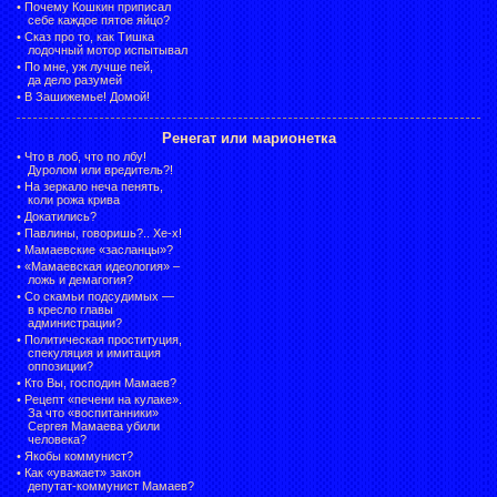
•
Почему Кошкин приписал
себе каждое пятое яйцо?
•
Сказ про то, как Тишка
лодочный мотор испытывал
•
По мне, уж лучше пей,
да дело разумей
•
В Зашижемье! Домой!
Ренегат или марионетка
•
Что в лоб, что по лбу!
Дуролом или вредитель?!
•
На зеркало неча пенять,
коли рожа крива
•
Докатились?
•
Павлины, говоришь?.. Хе-х!
•
Мамаевские «засланцы»?
•
«Мамаевская идеология» –
ложь и демагогия?
•
Со скамьи подсудимых —
в кресло главы
администрации?
•
Политическая проституция,
спекуляция и имитация
оппозиции?
•
Кто Вы, господин Мамаев?
•
Рецепт «печени на кулаке».
За что «воспитанники»
Сергея Мамаева убили
человека?
•
Якобы коммунист?
•
Как «уважает» закон
депутат-коммунист Мамаев?