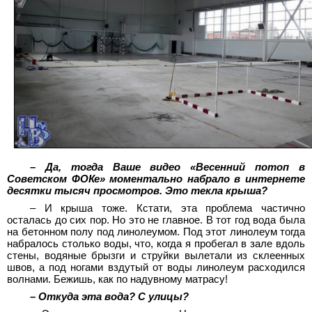
– Да, тогда Ваше видео «Весенний потоп в
Советском ФОКе» моментально набрало в интернете
десятки тысяч просмотров. Это текла крыша?
– И крыша тоже. Кстати, эта проблема частично
осталась до сих пор. Но это не главное. В тот год вода была
на бетонном полу под линолеумом. Под этот линолеум тогда
набралось столько воды, что, когда я пробегал в зале вдоль
стены, водяные брызги и струйки вылетали из склеенных
швов, а под ногами вздутый от воды линолеум расходился
волнами. Бежишь, как по надувному матрасу!
– Откуда эта вода? С улицы?