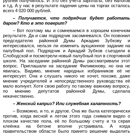
рублей получилось. И это без учета зарплаты, без налогов
и т.д. А у нас в результате падения цены на торгах осталось
всего 4 020 000 рублей.
– Получается, что подрядчик будет работать
даром? Кто в это поверит?
– Вот поэтому мы и сомневаемся в хорошем конечном
результате. Да и сам подрядчик засомневался. Он позвонил
председателю районной Думы Аркадию Зубкову и
интересовался, нельзя ли изменить аукционное задание на
палубный пол. Подрядчик и Аркадий Зубков съездили в
Слободской и посмотрели новый палубный пол в спортивной
школе. На заседании районной Думы рассматривали этот
вопрос. Приглашали на заседание Филимонову, но она не
явилась. Видимо, мнение народных избранников её не
интересует. Она и слушать никого не хочет, похоже, даже
мнение учредителей и непосредственного руководства её
мало волнует. Хотя свою работу по такому важному вопросу,
по мнению депутатов районной Думы, сделала
некачественно.
– Женский каприз? Или служебная халатность?
– Возможно, и то, и другое. Она же была категорически
против, когда весной и летом этого года снимали видео о
плохом качестве пола, её по большому счету и та серая
клеёнка на бетоне вполне устраивала. А когда
правительством области было принято решение выделить