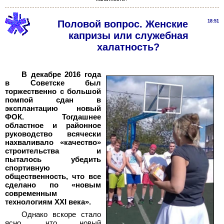
Половой вопрос. Женские
18:51
капризы или служебная
халатность?
В декабре 2016 года
в Советске был
торжественно с большой
помпой сдан в
эксплантацию новый
ФОК. Тогдашнее
областное и районное
руководство всячески
нахваливало «качество»
строительства и
пыталось убедить
спортивную
общественность, что все
сделано по «новым
современным
технологиям ХХI века».
Однако вскоре стало
ясно, что новый