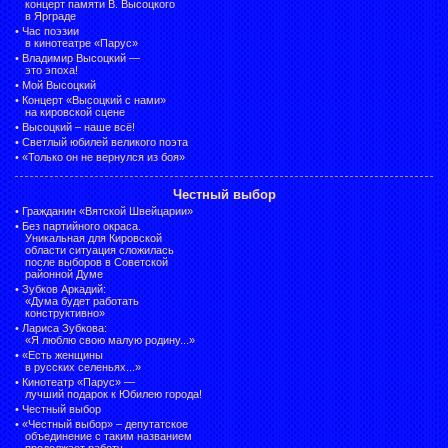
концерт памяти В. Высоцкого
в Ярграде
•
Час поэзии
в кинотеатре «Парус»
•
Владимир Высоцкий —
это эпоха!
•
Мой Высоцкий
•
Концерт «Высоцкий с нами»
на кировской сцене
•
Высоцкий – наше всё!
•
Светлый юбилей великого поэта
•
«Только он не вернулся из боя»
Честный выбор
•
Гражданин «Вятской Швейцарии»
•
Без партийного окраса.
Уникальная для Кировской
области ситуация сложилась
после выборов в Советской
районной Думе
•
Зубков Аркадий:
«Дума будет работать
конструктивно»
•
Лариса Зубкова:
«Я люблю свою малую родину...»
•
«Есть женщины
в русских селеньях...»
•
Кинотеатр «Парус» —
лучший подарок к Юбилею города!
•
Честный выбор
• «Честный выбор» –
депутатское
объединение с таким названием
продолжает работу