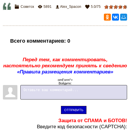
Советск
5891
Alex_Spacon
5.0
/
75
1
2
3
4
5
Всего комментариев
:
0
Перед тем, как комментировать,
настоятельно рекомендуем принять к сведению
«Правила размещения комментариев»
omForm">
Войдите:
ОТПРАВИТЬ
Защита от СПАМА и БОТОВ!
В
ведите код безопасности (CAPTCHA):