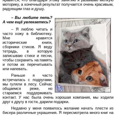
нравится, что благодаря этому занятию я развиваю мелкую
моторику, а конечный результат получается очень красивым,
радующим глаз и душу.
– Вы любите петь?
А чем ещё увлекаетесь?
– Я люблю читать и
часто хожу в библиотеку.
Мне нравятся
исторические книги,
сборники стихов. Я веду
тетрадь, в которую
записываю стихи и песни,
чтобы сохранить на память
и потом их перечитывать
или напевать.
Раньше я часто
встречалась с подругами,
мы гуляли в лесу. Сейчас
общаемся реже, но
стараемся поддерживать
контакт. У нас была очень хорошая компания, мы ходили
друг к другу в гости, дарили подарки.
Недавно у меня появилось желание начать плести из
бисера различные украшения. Я пересмотрела много книг на