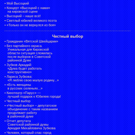
•
Мой Высоцкий
•
Концерт «Высоцкий с нами»
на кировской сцене
•
Высоцкий – наше всё!
•
Светлый юбилей великого поэта
•
«Только он не вернулся из боя»
Честный выбор
•
Гражданин «Вятской Швейцарии»
•
Без партийного окраса.
Уникальная для Кировской
области ситуация сложилась
после выборов в Советской
районной Думе
•
Зубков Аркадий:
«Дума будет работать
конструктивно»
•
Лариса Зубкова:
«Я люблю свою малую родину...»
•
«Есть женщины
в русских селеньях...»
•
Кинотеатр «Парус» —
лучший подарок к Юбилею города!
•
Честный выбор
• «Честный выбор» –
депутатское
объединение с таким названием
продолжает работу
в районной думе
•
Отчет депутата
Советской районной думы
Аркадия Михайловича Зубкова
•
Человек, который спас город