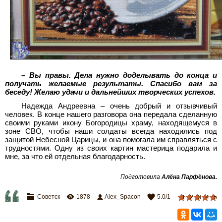
– Вы правы. Дела нужно доделывать до конца и
получать желаемые результаты. Спасибо вам за
беседу! Желаю удачи и дальнейших творческих успехов.
Надежда Андреевна – очень добрый и отзывчивый
человек. В конце нашего разговора она передала сделанную
своими руками икону Богородицы храму, находящемуся в
зоне СВО, чтобы наши солдаты всегда находились под
защитой Небесной Царицы, и она помогала им справляться с
трудностями. Одну из своих картин мастерица подарила и
мне, за что ей отдельная благодарность.
Подготовила
Алёна Парфёнова
.
Советск
1878
Alex_Spacon
5.0
/
1
1
2
3
4
5