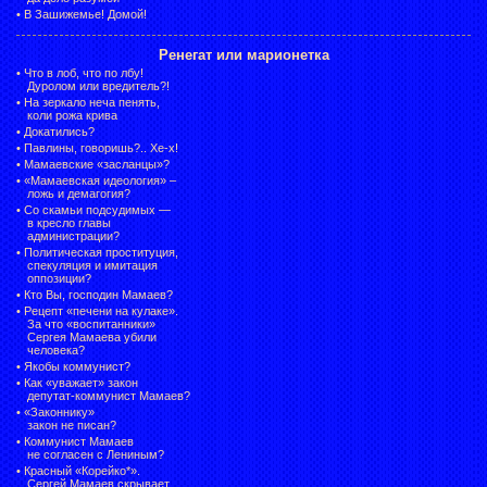
•
В Зашижемье! Домой!
Ренегат или марионетка
•
Что в лоб, что по лбу!
Дуролом или вредитель?!
•
На зеркало неча пенять,
коли рожа крива
•
Докатились?
•
Павлины, говоришь?.. Хе-х!
•
Мамаевские «засланцы»?
•
«Мамаевская идеология» –
ложь и демагогия?
•
Со скамьи подсудимых —
в кресло главы
администрации?
•
Политическая проституция,
спекуляция и имитация
оппозиции?
•
Кто Вы, господин Мамаев?
•
Рецепт «печени на кулаке».
За что «воспитанники»
Сергея Мамаева убили
человека?
•
Якобы коммунист?
•
Как «уважает» закон
депутат-коммунист Мамаев?
•
«Законнику»
закон не писан?
•
Коммунист Мамаев
не согласен с Лениным?
•
Красный «Корейко*».
Сергей Мамаев скрывает