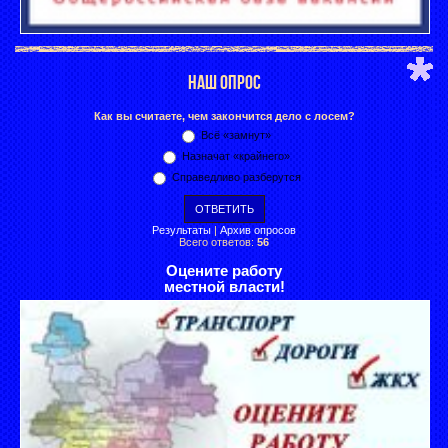
НАШ ОПРОС
Как вы считаете, чем закончится дело с лосем?
Всё «замнут»
Назначат «крайнего»
Справедливо разберутся
Результаты
|
Архив опросов
Всего ответов:
56
Оцените работу
местной власти!