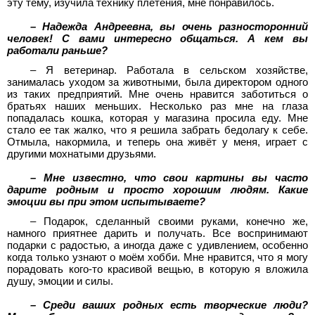
эту тему, изучила технику плетения, мне понравилось.
– Надежда Андреевна, вы очень разносторонний
человек! С вами интересно общаться. А кем вы
работали раньше?
– Я ветеринар. Работала в сельском хозяйстве,
занималась уходом за животными, была директором одного
из таких предприятий. Мне очень нравится заботиться о
братьях наших меньших. Несколько раз мне на глаза
попадалась кошка, которая у магазина просила еду. Мне
стало ее так жалко, что я решила забрать бедолагу к себе.
Отмыла, накормила, и теперь она живёт у меня, играет с
другими мохнатыми друзьями.
– Мне известно, что свои картины вы часто
дарите родным и просто хорошим людям. Какие
эмоции вы при этом испытываете?
– Подарок, сделанный своими руками, конечно же,
намного приятнее дарить и получать. Все воспринимают
подарки с радостью, а иногда даже с удивлением, особенно
когда только узнают о моём хобби. Мне нравится, что я могу
порадовать кого-то красивой вещью, в которую я вложила
душу, эмоции и силы.
– Среди ваших родных есть творческие люди?