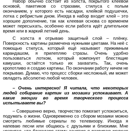
Набор обычно состоит из холста, покрытого клеевой
основой, пакетиков со стразами, стилуса с полым
окончанием, у которого есть насадки, клейкой подушечки,
лотка с ребристым дном. Иногда в набор входит клей – это
хорошее дополнение, так как клеевая основа со временем
может пересыхать, особенно если работа идёт длительное
время или в жаркий летний день.
С холста я отрываю защитный слой – плёнку.
Поверхность картины размечена нужными цветами. На неё с
помощью стилуса, который ещё называют прижимным
карандашом, я прилепляю стразы. Очень удобно
пользоваться лотком, который компонует блестящие
камушки, остаётся только их захватить. Так, очень
кропотливо я создаю картины. По окончании работу ничем не
покрываю. Думаю, что процесс сборки несложный, им может
овладеть абсолютно любой человек.
– Очень интересно! Я читала, что некоторых
людей собирание
картин из мозаики успокаивает. А
какие эмоции во время творческого процесса
испытываете вы?
– Совершенно верно, творчество помогает успокоиться,
подумать о жизни. Одновременно со сбором мозаики можно
смотреть любимые сериалы по телевизору. Иногда я
напеваю песни или общаюсь с друзьями и близкими. Мне