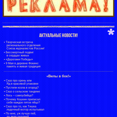
АКТУАЛЬНЫЕ НОВОСТИ!
•
Творческая встреча
регионального отделения
Союза журналистов России!
•
Бессмертный подвиг
в сердцах живых
•
«Дорогами Победы»
•
9 Мая в деревне Фокино:
память и живая традиция
«Вилы в бок!»
•
Сказ про хрень или
Яд в красивой упаковке
•
Пустили козла в огород?
•
Сказ о сельском тандеме
•
Лось – самоубийца?
•
Почему Кошкин приписал
себе каждое пятое яйцо?
•
Сказ про то, как Тишка
лодочный мотор испытывал
•
По мне, уж лучше пей,
да дело разумей