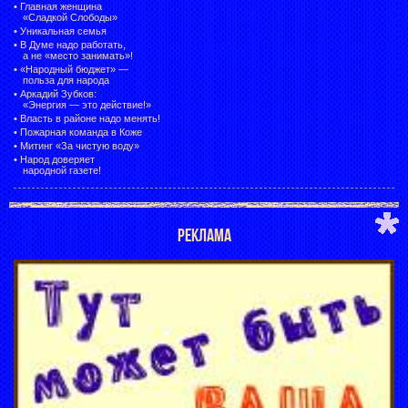
•
Главная женщина
«Сладкой Слободы»
•
Уникальная семья
•
В Думе надо работать,
а не «место занимать»!
•
«Народный бюджет» —
польза для народа
•
Аркадий Зубков:
«Энергия — это действие!»
•
Власть в районе надо менять!
•
Пожарная команда в Коже
•
Митинг «За чистую воду»
•
Народ доверяет
народной газете!
РЕКЛАМА