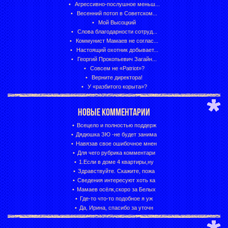
Агрессивно-послушное меньш...
Весенний потоп в Советском...
Мой Высоцкий
Слова благодарности сотруд...
Коммунист Мамаев не соглас...
Настоящий охотник добывает...
Георгий Прокопьевич Загайн...
Совсем не «Patriot»?
Верните директора!
У «разбитого корыта»?
НОВЫЕ КОММЕНТАРИИ
Всецело и полностью поддерж
Дядюшка ЗЮ -не будет занима
Навязав свое ошибочное мнен
Для чего рубрика комментари
1.Если в доме 4 квартиры,ну
Здравствуйте. Скажите, пожа
Сведения интересуют хоть ка
Мамаев осёлк,скоро за Белых
Где-то что-то подобное я уж
Да, Ирина, спасибо за уточн