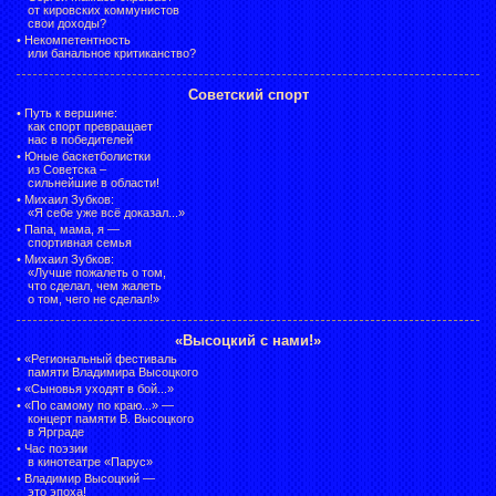
от кировских коммунистов
свои доходы?
•
Некомпетентность
или банальное критиканство?
Советский спорт
•
Путь к вершине:
как спорт превращает
нас в победителей
•
Юные баскетболистки
из Советска –
сильнейшие в области!
•
Михаил Зубков:
«Я себе уже всё доказал...»
•
Папа, мама, я —
спортивная семья
•
Михаил Зубков:
«Лучше пожалеть о том,
что сделал, чем жалеть
о том, чего не сделал!»
«Высоцкий с нами!»
•
«Региональный фестиваль
памяти Владимира Высоцкого
•
«Сыновья уходят в бой...»
•
«По самому по краю...» —
концерт памяти В. Высоцкого
в Ярграде
•
Час поэзии
в кинотеатре «Парус»
•
Владимир Высоцкий —
это эпоха!