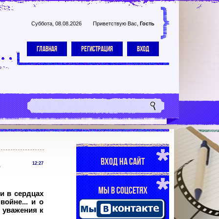
Суббота, 08.08.2026
Приветствую Вас
,
Гость
ГЛАВНАЯ
РЕГИСТРАЦИЯ
ВХОД
ВХОД НА САЙТ
е
12:27
МЫ В СОЦСЕТЯХ
и в сердцах
ойне... и о
 уважения к