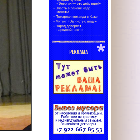
«Энергия — это действие!»
•
Власть в районе надо
менять!
•
Пожарная команда в Коже
•
Митинг «За чистую воду»
•
Народ доверяет
народной газете!
РЕКЛАМА