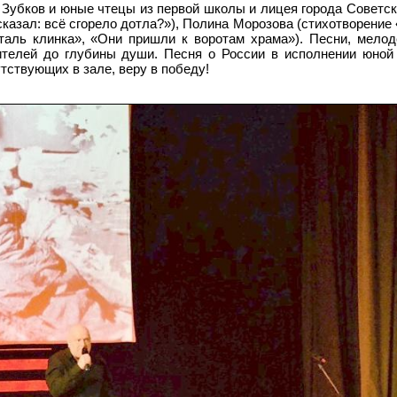
Зубков и юные чтецы из первой школы и лицея города Советск
казал: всё сгорело дотла?»), Полина Морозова (стихотворение 
сталь клинка», «Они пришли к воротам храма»). Песни, мело
рителей до глубины души. Песня о России в исполнении юно
тствующих в зале, веру в победу!