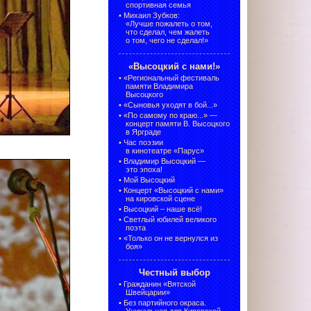
спортивная семья
•
Михаил Зубков:
«Лучше пожалеть о том,
что сделал, чем жалеть
о том, чего не сделал!»
«Высоцкий с нами!»
•
«Региональный фестиваль
памяти Владимира
Высоцкого
•
«Сыновья уходят в бой...»
•
«По самому по краю...» —
концерт памяти В. Высоцкого
в Ярграде
•
Час поэзии
в кинотеатре «Парус»
•
Владимир Высоцкий —
это эпоха!
•
Мой Высоцкий
•
Концерт «Высоцкий с нами»
на кировской сцене
•
Высоцкий – наше всё!
•
Светлый юбилей великого
поэта
•
«Только он не вернулся из
боя»
Честный выбор
•
Гражданин «Вятской
Швейцарии»
•
Без партийного окраса.