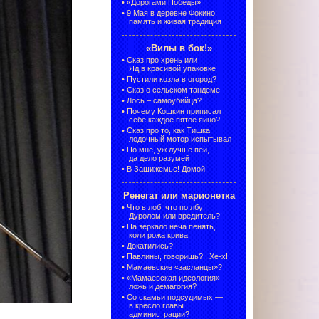
•
«Дорогами Победы»
•
9 Мая в деревне Фокино:
память и живая традиция
«Вилы в бок!»
•
Сказ про хрень или
Яд в красивой упаковке
•
Пустили козла в огород?
•
Сказ о сельском тандеме
•
Лось – самоубийца?
•
Почему Кошкин приписал
себе каждое пятое яйцо?
•
Сказ про то, как Тишка
лодочный мотор испытывал
•
По мне, уж лучше пей,
да дело разумей
•
В Зашижемье! Домой!
Ренегат или марионетка
•
Что в лоб, что по лбу!
Дуролом или вредитель?!
•
На зеркало неча пенять,
коли рожа крива
•
Докатились?
•
Павлины, говоришь?.. Хе-х!
•
Мамаевские «засланцы»?
•
«Мамаевская идеология» –
ложь и демагогия?
•
Со скамьи подсудимых —
в кресло главы
администрации?