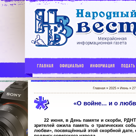
ГЛАВНАЯ
ОФИЦИАЛЬНО
ИНФОРМАЦИЯ
ПОДАТЬ
Главная
»
2025
»
Июнь
»
27
«О войне... и о люб
22 июня, в День памяти и скорби, РДНТ
зрителей ожила память о трагических собы
любви», посвящённый этой скорбной дате, 
подвигу советского народа.