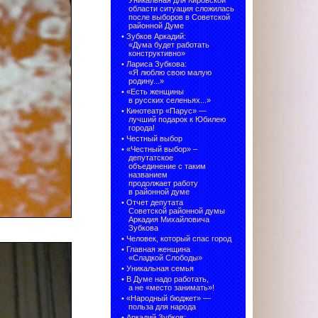
Уникальная для Кировской
области ситуация сложилась
после выборов в Советской
районной Думе
•
Зубков Аркадий:
«Дума будет работать
конструктивно»
•
Лариса Зубкова:
«Я люблю свою малую
родину...»
•
«Есть женщины
в русских селеньях...»
•
Кинотеатр «Парус» —
лучший подарок к Юбилею
города!
•
Честный выбор
• «Честный выбор» –
депутатское
объединение с таким
названием
продолжает работу
в районной думе
•
Отчет депутата
Советской районной думы
Аркадия Михайловича
Зубкова
•
Человек, который спас город
•
Главная женщина
«Сладкой Слободы»
•
Уникальная семья
•
В Думе надо работать,
а не «место занимать»!
•
«Народный бюджет» —
польза для народа
•
Аркадий Зубков: