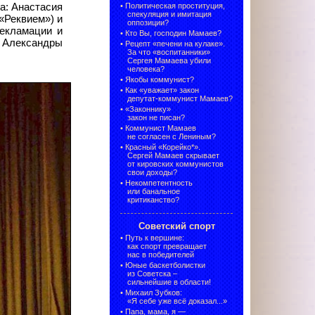
а: Анастасия
•
Политическая проституция,
спекуляция и имитация
«Реквием») и
оппозиции?
декламации и
•
Кто Вы, господин Мамаев?
й Александры
•
Рецепт «печени на кулаке».
За что «воспитанники»
Сергея Мамаева убили
человека?
•
Якобы коммунист?
•
Как «уважает» закон
депутат-коммунист Мамаев?
•
«Законнику»
закон не писан?
•
Коммунист Мамаев
не согласен с Лениным?
•
Красный «Корейко*».
Сергей Мамаев скрывает
от кировских коммунистов
свои доходы?
•
Некомпетентность
или банальное
критиканство?
Советский спорт
•
Путь к вершине:
как спорт превращает
нас в победителей
•
Юные баскетболистки
из Советска –
сильнейшие в области!
•
Михаил Зубков:
«Я себе уже всё доказал...»
•
Папа, мама, я —