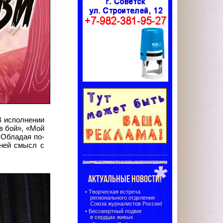
В исполнении
в бой», «Мой
 Обладая по-
 ней смысл с
АКТУАЛЬНЫЕ НОВОСТИ!
•
Творческая встреча
регионального отделения
Союза журналистов России!
•
Бессмертный подвиг
в сердцах живых