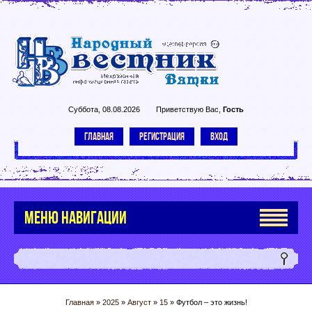
Суббота, 08.08.2026
Приветствую Вас
,
Гость
ГЛАВНАЯ
РЕГИСТРАЦИЯ
ВХОД
МЕНЮ НАВИГАЦИИ
Главная
»
2025
»
Август
»
15
» Футбол – это жизнь!