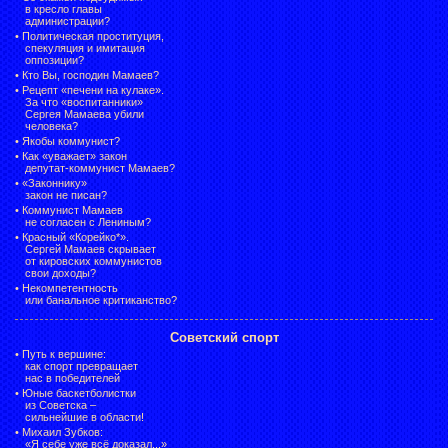
в кресло главы
администрации?
•
Политическая проституция,
спекуляция и имитация
оппозиции?
•
Кто Вы, господин Мамаев?
•
Рецепт «печени на кулаке».
За что «воспитанники»
Сергея Мамаева убили
человека?
•
Якобы коммунист?
•
Как «уважает» закон
депутат-коммунист Мамаев?
•
«Законнику»
закон не писан?
•
Коммунист Мамаев
не согласен с Лениным?
•
Красный «Корейко*».
Сергей Мамаев скрывает
от кировских коммунистов
свои доходы?
•
Некомпетентность
или банальное критиканство?
Советский спорт
•
Путь к вершине:
как спорт превращает
нас в победителей
•
Юные баскетболистки
из Советска –
сильнейшие в области!
•
Михаил Зубков:
«Я себе уже всё доказал...»