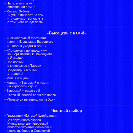
•
Папа, мама, я —
спортивная семья
•
Михаил Зубков:
«Лучше пожалеть о том,
что сделал, чем жалеть
о том, чего не сделал!»
«Высоцкий с нами!»
•
«Региональный фестиваль
памяти Владимира Высоцкого
•
«Сыновья уходят в бой...»
•
«По самому по краю...» —
концерт памяти В. Высоцкого
в Ярграде
•
Час поэзии
в кинотеатре «Парус»
•
Владимир Высоцкий —
это эпоха!
•
Мой Высоцкий
•
Концерт «Высоцкий с нами»
на кировской сцене
•
Высоцкий – наше всё!
•
Светлый юбилей великого поэта
•
«Только он не вернулся из боя»
Честный выбор
•
Гражданин «Вятской Швейцарии»
•
Без партийного окраса.
Уникальная для Кировской
области ситуация сложилась
после выборов в Советской