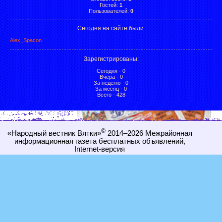
Гостей:
1
Пользователей:
0
Сегодня на сайте были:
Alex_Spacon
Зарегистрированы
:
Сегодня - 0
Вчера - 0
За неделю - 0
За месяц - 0
Всего - 428
©
«Народный вестник Вятки»
2014–2026
Межрайонная
информационная газета бесплатных объявлений,
Internet-
версия