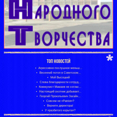
ТОП НОВОСТЕЙ
Агрессивно-послушное меньш...
Весенний потоп в Советском...
Мой Высоцкий
Слова благодарности сотруд...
Коммунист Мамаев не соглас...
Настоящий охотник добывает...
Георгий Прокопьевич Загайн...
Совсем не «Patriot»?
Верните директора!
У «разбитого корыта»?