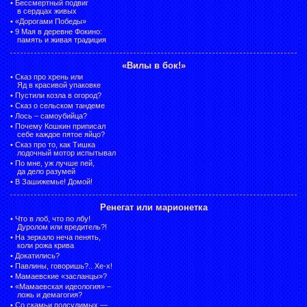
•
Бессмертный подвиг
в сердцах живых
•
«Дорогами Победы»
•
9 Мая в деревне Фокино:
память и живая традиция
«Вилы в бок!»
•
Сказ про хрень или
Яд в красивой упаковке
•
Пустили козла в огород?
•
Сказ о сельском тандеме
•
Лось – самоубийца?
•
Почему Кошкин приписал
себе каждое пятое яйцо?
•
Сказ про то, как Тишка
лодочный мотор испытывал
•
По мне, уж лучше пей,
да дело разумей
•
В Зашижемье! Домой!
Ренегат или марионетка
•
Что в лоб, что по лбу!
Дуролом или вредитель?!
•
На зеркало неча пенять,
коли рожа крива
•
Докатились?
•
Павлины, говоришь?.. Хе-х!
•
Мамаевские «засланцы»?
•
«Мамаевская идеология» –
ложь и демагогия?
•
Со скамьи подсудимых —