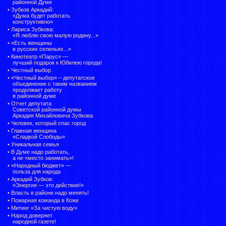
районной Думе
•
Зубков Аркадий:
«Дума будет работать
конструктивно»
•
Лариса Зубкова:
«Я люблю свою малую родину...»
•
«Есть женщины
в русских селеньях...»
•
Кинотеатр «Парус» —
лучший подарок к Юбилею города!
•
Честный выбор
• «Честный выбор» –
депутатское
объединение с таким названием
продолжает работу
в районной думе
•
Отчет депутата
Советской районной думы
Аркадия Михайловича Зубкова
•
Человек, который спас город
•
Главная женщина
«Сладкой Слободы»
•
Уникальная семья
•
В Думе надо работать,
а не «место занимать»!
•
«Народный бюджет» —
польза для народа
•
Аркадий Зубков:
«Энергия — это действие!»
•
Власть в районе надо менять!
•
Пожарная команда в Коже
•
Митинг «За чистую воду»
•
Народ доверяет
народной газете!