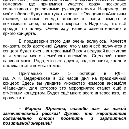
номерами, где принимают участие сразу несколько
коллективов с различными руководителями. Например, на
моём юбилее будут выступать гости – «Овация» и «Анютины
глазки», которые всегда дополняют наши номера и
показывают свои, не менее прекрасные. Надеюсь, что всё
пройдёт по плану. Очень жду нашего замечательного и
яркого концерта.
В преддверии этого дня очень волнуюсь. Хочется
показать себя достойно! Думаю, что у меня всё получится и
концерт будет очень интересным! В роли ведущей выступлю
я и члены моего семейного ансамбля. Сценарий также
написан мною. Рада, что все друзья, родственники, коллеги
откликаются и помогают мне.
Приглашаю всех 5 октября в РДНТ
им. А.Ф. Ведерникова в 12 часов дня на праздничный
концерт. Здесь вы увидите множество номеров ансамбля
«Надежда», для которого это мероприятие станет ещё и
отчётным концертом. Будет ещё много всего интересного, не
пропустите!
– Марина Юрьевна, спасибо вам за такой
замечательный рассказ! Думаю, что мероприятие
обязательно стоит посетить и зарядиться
позитивной энергией!