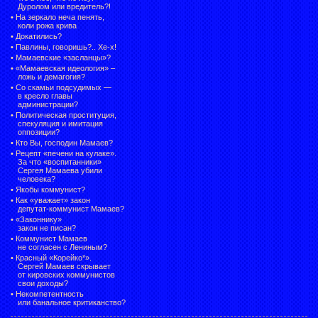
Дуролом или вредитель?!
•
На зеркало неча пенять,
коли рожа крива
•
Докатились?
•
Павлины, говоришь?.. Хе-х!
•
Мамаевские «засланцы»?
•
«Мамаевская идеология» –
ложь и демагогия?
•
Со скамьи подсудимых —
в кресло главы
администрации?
•
Политическая проституция,
спекуляция и имитация
оппозиции?
•
Кто Вы, господин Мамаев?
•
Рецепт «печени на кулаке».
За что «воспитанники»
Сергея Мамаева убили
человека?
•
Якобы коммунист?
•
Как «уважает» закон
депутат-коммунист Мамаев?
•
«Законнику»
закон не писан?
•
Коммунист Мамаев
не согласен с Лениным?
•
Красный «Корейко*».
Сергей Мамаев скрывает
от кировских коммунистов
свои доходы?
•
Некомпетентность
или банальное критиканство?