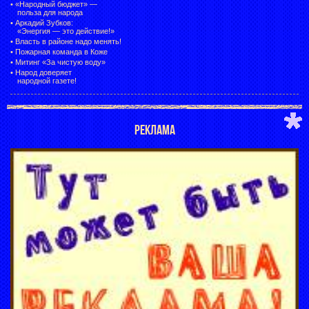
•
«Народный бюджет» —
польза для народа
•
Аркадий Зубков:
«Энергия — это действие!»
•
Власть в районе надо менять!
•
Пожарная команда в Коже
•
Митинг «За чистую воду»
•
Народ доверяет
народной газете!
РЕКЛАМА