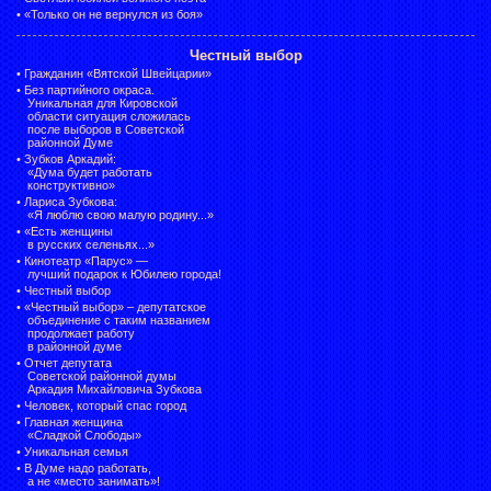
•
«Только он не вернулся из боя»
Честный выбор
•
Гражданин «Вятской Швейцарии»
•
Без партийного окраса.
Уникальная для Кировской
области ситуация сложилась
после выборов в Советской
районной Думе
•
Зубков Аркадий:
«Дума будет работать
конструктивно»
•
Лариса Зубкова:
«Я люблю свою малую родину...»
•
«Есть женщины
в русских селеньях...»
•
Кинотеатр «Парус» —
лучший подарок к Юбилею города!
•
Честный выбор
• «Честный выбор» –
депутатское
объединение с таким названием
продолжает работу
в районной думе
•
Отчет депутата
Советской районной думы
Аркадия Михайловича Зубкова
•
Человек, который спас город
•
Главная женщина
«Сладкой Слободы»
•
Уникальная семья
•
В Думе надо работать,
а не «место занимать»!