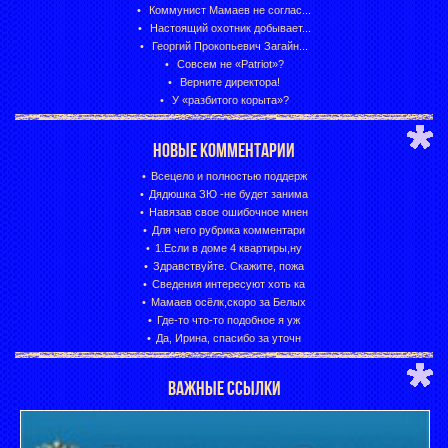
Коммунист Мамаев не соглас...
Настоящий охотник добывает...
Георгий Прокопьевич Загайн...
Совсем не «Patriot»?
Верните директора!
У «разбитого корыта»?
НОВЫЕ КОММЕНТАРИИ
Всецело и полностью поддерж
Дядюшка ЗЮ -не будет занима
Навязав свое ошибочное мнен
Для чего рубрика комментари
1.Если в доме 4 квартиры,ну
Здравствуйте. Скажите, пожа
Сведения интересуют хоть ка
Мамаев осёлк,скоро за Белых
Где-то что-то подобное я уж
Да, Ирина, спасибо за уточн
ВАЖНЫЕ ССЫЛКИ