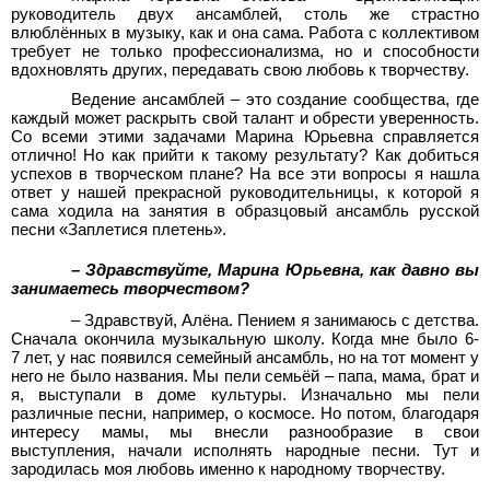
руководитель двух ансамблей, столь же страстно
влюблённых в музыку, как и она сама. Работа с коллективом
требует не только профессионализма, но и способности
вдохновлять других, передавать свою любовь к творчеству.
Ведение ансамблей – это создание сообщества, где
каждый может раскрыть свой талант и обрести уверенность.
Со всеми этими задачами Марина Юрьевна справляется
отлично! Но как прийти к такому результату? Как добиться
успехов в творческом плане? На все эти вопросы я нашла
ответ у нашей прекрасной руководительницы, к которой я
сама ходила на занятия в образцовый ансамбль русской
песни «Заплетися плетень».
– Здравствуйте, Марина Юрьевна, как давно вы
занимаетесь творчеством?
– Здравствуй, Алёна. Пением я занимаюсь с детства.
Сначала окончила музыкальную школу. Когда мне было 6-
7 лет, у нас появился семейный ансамбль, но на тот момент у
него не было названия. Мы пели семьёй – папа, мама, брат и
я, выступали в доме культуры. Изначально мы пели
различные песни, например, о космосе. Но потом, благодаря
интересу мамы, мы внесли разнообразие в свои
выступления, начали исполнять народные песни. Тут и
зародилась моя любовь именно к народному творчеству.