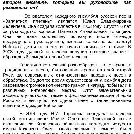
втором ансамбле, которым вы руководите. Как
развивался он?
– Основателем народного ансамбля русской песни
«Заплетися плетень» является Юлия Владимировна
Зеленяева. Она создала коллектив в 1993 году. Спустя 6 лет
за руководство взялась Надежда Илинарховна Торощина.
Она не дала коллективу исчезнуть после отъезда
предыдущего руководителя, взялась серьёзно за работу!
Набрала детей от 5 лет и начала заниматься с ними. В
2003 году данный коллектив получил почётное звание –
образцовый самодеятельный коллектив.
Репертуар коллектива разнообразен – от старинных
традиционных песен, бытовавших среди жителей старой
Руси, до современных стилизованных народных песен в
обработках. За долгое время существования ансамбля дети
завоевали огромное количество грамот и наград, побывали в
различных интересных местах. Этот замечательный
ансамбль участвовал также в фестивале-марафоне «Песни
России» и выступал на одной сцене с талантливейшей
певицей Надеждой Бабкиной!
В 2014 году Н.И. Торощина передала коллектив
своей воспитаннице Ирине Олеговне Липняговой после
окончания ею Кировского областного колледжа искусств
имени Казенина. Очень много различных номеров было
придумано за этот период. Дети выступали в роли аватаров,