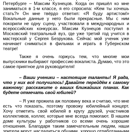
Петербурге – Максим Кузнецов. Когда он пришёл ко мне
заниматься в 1-м классе, я его спросила: «Кем ты хочешь
стать?» Он мне твёрдо ответил: «Я буду артистом!»
Вокальные данные у него были прекрасные. Мы с ним
покорили не одну сцену, участвовали в международных и
всероссийских конкурсах. Максим Кузнецов поступил в
Московский театральный вуз, где уже третий год учится в
мастерской у Сергея Безрукова. Сейчас мой ученик уже
начинает сниматься в фильмах и играть в Губернском
театре!
Также я очень горжусь тем, что многие мои
выпускники выбирают профессию вокалиста. Думаю, что это
самое приятное для руководителя!
– Ваши ученики – настоящие таланты! Я рада,
что у них всё получилось! Давайте перейдём к самому
важному: расскажите о ваших ближайших планах. Как
будете отмечать свой юбилей?
– Я уже прожила аж половину века и считаю, что мне
есть что показать, поэтому провожу юбилейный концерт.
Хочу отметить свой юбилей в кругу друзей, участников
коллективов, коллег, которые мне всегда помогают. В нашем
доме культуры у работников со всеми очень хорошие
отношения. Благодаря таким замечательным людям, наши
зрители могут насладиться общими, хорошо отработанными