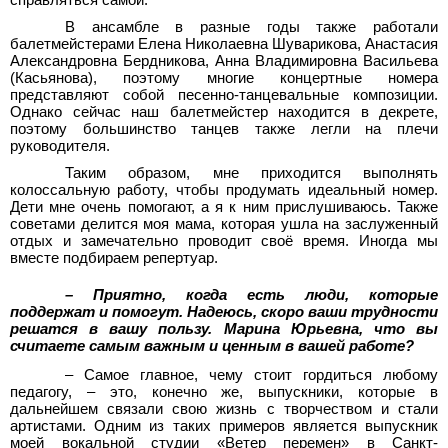
В ансамбле в разные годы также работали
балетмейстерами Елена Николаевна Шуварикова, Анастасия
Александровна Бердникова, Анна Владимировна Васильева
(Касьянова), поэтому многие концертные номера
представляют собой песенно-танцевальные композиции.
Однако сейчас наш балетмейстер находится в декрете,
поэтому большинство танцев также легли на плечи
руководителя.
Таким образом, мне приходится выполнять
колоссальную работу, чтобы продумать идеальный номер.
Дети мне очень помогают, а я к ним прислушиваюсь. Также
советами делится моя мама, которая ушла на заслуженный
отдых и замечательно проводит своё время. Иногда мы
вместе подбираем репертуар.
– Приятно, когда есть люди, которые
поддержат и помогут. Надеюсь, скоро ваши трудности
решатся в вашу пользу. Марина Юрьевна, что вы
считаете самым важным и ценным в вашей работе?
– Самое главное, чему стоит гордиться любому
педагогу, – это, конечно же, выпускники, которые в
дальнейшем связали свою жизнь с творчеством и стали
артистами. Одним из таких примеров является выпускник
моей вокальной студии «Ветер перемен» в Санкт-