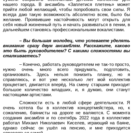
нашего города. В ансамбль «Заплетися плетень» может
прийти любой желающий, чтобы попробовать свои силы. Я
всегда даю такую возможность абсолютно всем, было бы
желание. Проявившие настойчивость могут открыть для
себя новый жизненный путь и начать развиваться в пении, в
дальнейшем становясь профессиональными вокалистами.
– Вы большая молодец, что успеваете уделять
внимание сразу двум ансамблям. Расскажите, каково
это быть руководителем? С какими сложностями вы
сталкиваетесь?
– Конечно, работать руководителем не так-то просто,
нужно очень много всего придумать, подготовить,
организовать. Здесь нельзя понизить планку, но я
справляюсь, и вот уже несколько лет мой коллектив
процветает, двигается вперёд. На смену старшим приходит
большое количество младших, и, я думаю, они станут
настоящими артистами.
Сложности есть в любой сфере деятельности. Я
очень хотела бы в коллектив концертмейстера, но, к
сожалению, баянисты на дороге не валяются. С момента
создания ансамбля и по сентябрь 2022 года в коллективе
работал Михаил Николаевич Киселев, играющий на баяне,
однако сейчас он ушёл на пенсию, и мне приходится
справляться самой.