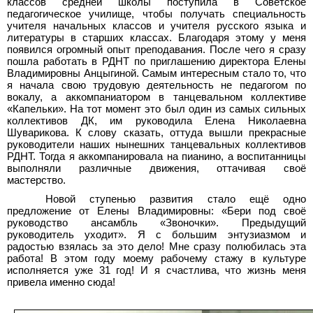
классов средней школы поступила в Советское
педагогическое училище, чтобы получать специальность
учителя начальных классов и учителя русского языка и
литературы в старших классах. Благодаря этому у меня
появился огромный опыт преподавания. После чего я сразу
пошла работать в РДНТ по приглашению директора Елены
Владимировны Анцыгиной. Самым интересным стало то, что
я начала свою трудовую деятельность не педагогом по
вокалу, а аккомпаниатором в танцевальном коллективе
«Капельки». На тот момент это был один из самых сильных
коллективов ДК, им руководила Елена Николаевна
Шуварикова. К слову сказать, оттуда вышли прекрасные
руководители наших нынешних танцевальных коллективов
РДНТ. Тогда я аккомпанировала на пианино, а воспитанницы
выполняли различные движения, оттачивая своё
мастерство.
Новой ступенью развития стало ещё одно
предложение от Елены Владимировны: «Бери под своё
руководство ансамбль «Звоночки». Предыдущий
руководитель уходит». Я с большим энтузиазмом и
радостью взялась за это дело! Мне сразу полюбилась эта
работа! В этом году моему рабочему стажу в культуре
исполняется уже 31 год! И я счастлива, что жизнь меня
привела именно сюда!