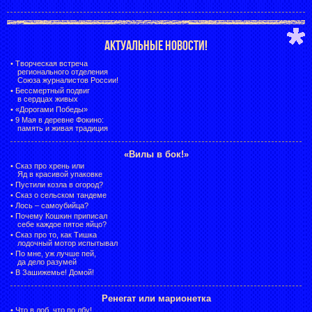
АКТУАЛЬНЫЕ НОВОСТИ!
•
Творческая встреча
регионального отделения
Союза журналистов России!
•
Бессмертный подвиг
в сердцах живых
•
«Дорогами Победы»
•
9 Мая в деревне Фокино:
память и живая традиция
«Вилы в бок!»
•
Сказ про хрень или
Яд в красивой упаковке
•
Пустили козла в огород?
•
Сказ о сельском тандеме
•
Лось – самоубийца?
•
Почему Кошкин приписал
себе каждое пятое яйцо?
•
Сказ про то, как Тишка
лодочный мотор испытывал
•
По мне, уж лучше пей,
да дело разумей
•
В Зашижемье! Домой!
Ренегат или марионетка
•
Что в лоб, что по лбу!