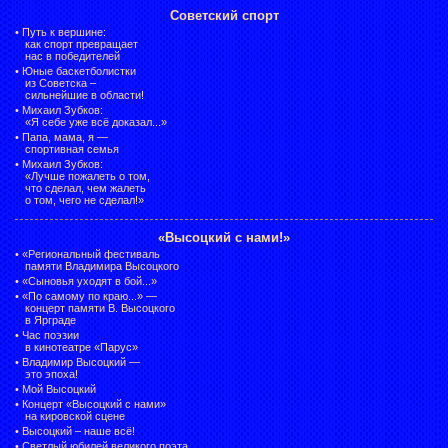
Советский спорт
•
Путь к вершине:
как спорт превращает
нас в победителей
•
Юные баскетболистки
из Советска –
сильнейшие в области!
•
Михаил Зубков:
«Я себе уже всё доказал...»
•
Папа, мама, я —
спортивная семья
•
Михаил Зубков:
«Лучше пожалеть о том,
что сделал, чем жалеть
о том, чего не сделал!»
«Высоцкий с нами!»
•
«Региональный фестиваль
памяти Владимира Высоцкого
•
«Сыновья уходят в бой...»
•
«По самому по краю...» —
концерт памяти В. Высоцкого
в Ярграде
•
Час поэзии
в кинотеатре «Парус»
•
Владимир Высоцкий —
это эпоха!
•
Мой Высоцкий
•
Концерт «Высоцкий с нами»
на кировской сцене
•
Высоцкий – наше всё!
•
Светлый юбилей великого поэта