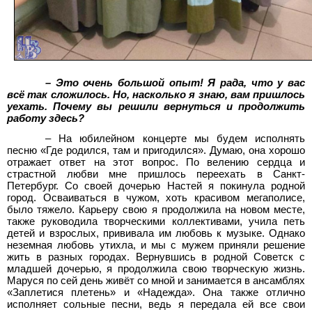
– Это очень большой опыт! Я рада, что у вас
всё так сложилось. Но, насколько я знаю, вам пришлось
уехать. Почему вы решили вернуться и продолжить
работу здесь?
– На юбилейном концерте мы будем исполнять
песню «Где родился, там и пригодился». Думаю, она хорошо
отражает ответ на этот вопрос. По велению сердца и
страстной любви мне пришлось переехать в Санкт-
Петербург. Со своей дочерью Настей я покинула родной
город. Осваиваться в чужом, хоть красивом мегаполисе,
было тяжело. Карьеру свою я продолжила на новом месте,
также руководила творческими коллективами, учила петь
детей и взрослых, прививала им любовь к музыке. Однако
неземная любовь утихла, и мы с мужем приняли решение
жить в разных городах. Вернувшись в родной Советск с
младшей дочерью, я продолжила свою творческую жизнь.
Маруся по сей день живёт со мной и занимается в ансамблях
«Заплетися плетень» и «Надежда». Она также отлично
исполняет сольные песни, ведь я передала ей все свои