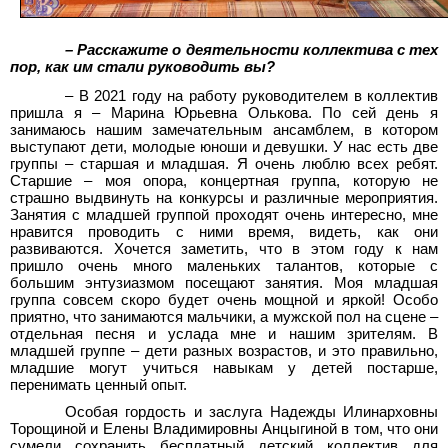
– Расскажите о деятельности коллектива с тех
пор, как им стали руководить вы?
– В 2021 году на работу руководителем в коллектив
пришла я – Марина Юрьевна Олькова. По сей день я
занимаюсь нашим замечательным ансамблем, в котором
выступают дети, молодые юноши и девушки. У нас есть две
группы – старшая и младшая. Я очень люблю всех ребят.
Старшие – моя опора, концертная группа, которую не
страшно выдвинуть на конкурсы и различные мероприятия.
Занятия с младшей группой проходят очень интересно, мне
нравится проводить с ними время, видеть, как они
развиваются. Хочется заметить, что в этом году к нам
пришло очень много маленьких талантов, которые с
большим энтузиазмом посещают занятия. Моя младшая
группа совсем скоро будет очень мощной и яркой! Особо
приятно, что занимаются мальчики, а мужской пол на сцене –
отдельная песня и услада мне и нашим зрителям. В
младшей группе – дети разных возрастов, и это правильно,
младшие могут учиться навыкам у детей постарше,
перенимать ценный опыт.
Особая гордость и заслуга Надежды Илинарховны
Торощиной и Елены Владимировны Анцыгиной в том, что они
сумели сохранить бесплатный детский коллектив для