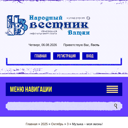
Четверг, 06.08.2026
Приветствую Вас
,
Гость
ГЛАВНАЯ
РЕГИСТРАЦИЯ
ВХОД
МЕНЮ НАВИГАЦИИ
Главная
»
2025
»
Октябрь
»
3
» Музыка – моя жизнь!