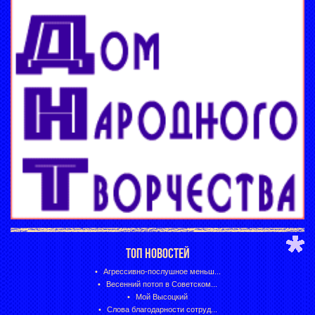
ТОП НОВОСТЕЙ
Агрессивно-послушное меньш...
Весенний потоп в Советском...
Мой Высоцкий
Слова благодарности сотруд...