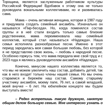
Торощина, является заслуженным работником культуры
Российской Федерации! Вдобавок к этому она не только
руководила вокальными коллективами, но и развивалась
сама.
Мама – очень активная женщина, которая в 1987 году
и придумала создать семейный ансамбль. Изначально он
назывался «Пир-беседа». Но, когда поменялся состав
группы и в неё стали входить только самые близкие
родственники, мама переименовала наш семейный
коллектив, который стал называться «Надежда». Наша
семья исполняла разнообразные песни. Именно в этот
период зародилась моя самая большая любовь, без которой
я не представляю свою жизнь, – любовь к народной песне.
Особенно горжусь тем, что мама передала мне свой труд и с
2023 года я являюсь руководителем ансамбля «Надежда».
Конечно, минусом нашего коллектива является то,
что мы не можем увеличить наш состав, добавить детей, так
как в него входят только члены нашей семьи. Но мы очень
стараемся и бережём наш состав. Самому старшему
участнику ансамбля, моему папе, 76 лет, а самой младшей,
моей внучке – 6 лет. На юбилейном концерте мы будем
выступать вместе!
– Редко встретишь такую дружную, занятую
общим делом большую семью. Мне интересно узнать о