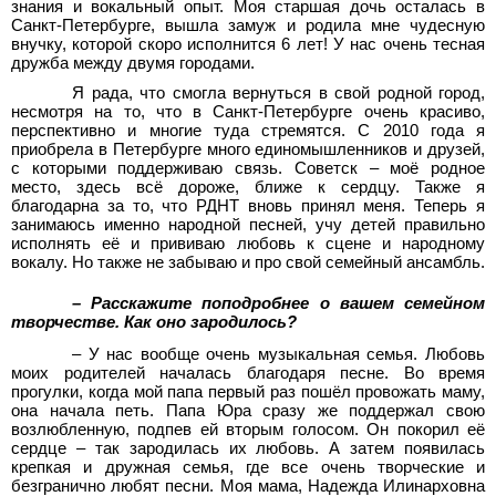
знания и вокальный опыт. Моя старшая дочь осталась в
Санкт-Петербурге, вышла замуж и родила мне чудесную
внучку, которой скоро исполнится 6 лет! У нас очень тесная
дружба между двумя городами.
Я рада, что смогла вернуться в свой родной город,
несмотря на то, что в Санкт-Петербурге очень красиво,
перспективно и многие туда стремятся. С 2010 года я
приобрела в Петербурге много единомышленников и друзей,
с которыми поддерживаю связь. Советск – моё родное
место, здесь всё дороже, ближе к сердцу. Также я
благодарна за то, что РДНТ вновь принял меня. Теперь я
занимаюсь именно народной песней, учу детей правильно
исполнять её и прививаю любовь к сцене и народному
вокалу. Но также не забываю и про свой семейный ансамбль.
– Расскажите поподробнее о вашем семейном
творчестве. Как оно зародилось?
– У нас вообще очень музыкальная семья. Любовь
моих родителей началась благодаря песне. Во время
прогулки, когда мой папа первый раз пошёл провожать маму,
она начала петь. Папа Юра сразу же поддержал свою
возлюбленную, подпев ей вторым голосом. Он покорил её
сердце – так зародилась их любовь. А затем появилась
крепкая и дружная семья, где все очень творческие и
безгранично любят песни. Моя мама, Надежда Илинарховна