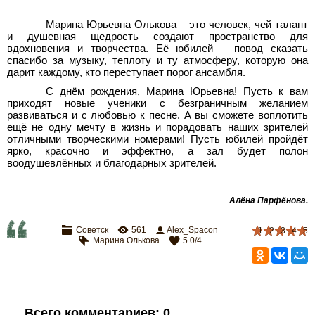
Марина Юрьевна Олькова – это человек, чей талант
и душевная щедрость создают пространство для
вдохновения и творчества. Её юбилей – повод сказать
спасибо за музыку, теплоту и ту атмосферу, которую она
дарит каждому, кто переступает порог ансамбля.
С днём рождения, Марина Юрьевна! Пусть к вам
приходят новые ученики с безграничным желанием
развиваться и с любовью к песне. А вы сможете воплотить
ещё не одну мечту в жизнь и порадовать наших зрителей
отличными творческими номерами! Пусть юбилей пройдёт
ярко, красочно и эффектно, а зал будет полон
воодушевлённых и благодарных зрителей.
Алёна Парфёнова
.
Советск
561
Alex_Spacon
1
2
3
4
5
Марина Олькова
5.0
/
4
Всего комментариев
:
0