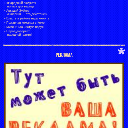
•
«Народный бюджет» —
польза для народа
•
Аркадий Зубков:
«Энергия — это действие!»
•
Власть в районе надо менять!
•
Пожарная команда в Коже
•
Митинг «За чистую воду»
•
Народ доверяет
народной газете!
РЕКЛАМА