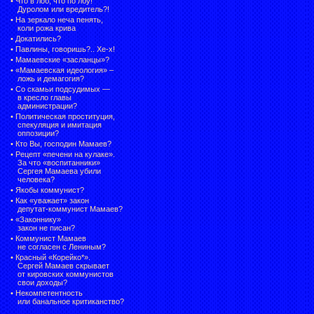
•
Что в лоб, что по лбу!
Дуролом или вредитель?!
•
На зеркало неча пенять,
коли рожа крива
•
Докатились?
•
Павлины, говоришь?.. Хе-х!
•
Мамаевские «засланцы»?
•
«Мамаевская идеология» –
ложь и демагогия?
•
Со скамьи подсудимых —
в кресло главы
администрации?
•
Политическая проституция,
спекуляция и имитация
оппозиции?
•
Кто Вы, господин Мамаев?
•
Рецепт «печени на кулаке».
За что «воспитанники»
Сергея Мамаева убили
человека?
•
Якобы коммунист?
•
Как «уважает» закон
депутат-коммунист Мамаев?
•
«Законнику»
закон не писан?
•
Коммунист Мамаев
не согласен с Лениным?
•
Красный «Корейко*».
Сергей Мамаев скрывает
от кировских коммунистов
свои доходы?
•
Некомпетентность
или банальное критиканство?