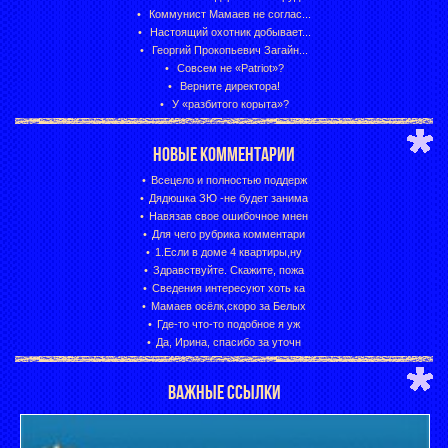
Коммунист Мамаев не соглас...
Настоящий охотник добывает...
Георгий Прокопьевич Загайн...
Совсем не «Patriot»?
Верните директора!
У «разбитого корыта»?
НОВЫЕ КОММЕНТАРИИ
Всецело и полностью поддерж
Дядюшка ЗЮ -не будет занима
Навязав свое ошибочное мнен
Для чего рубрика комментари
1.Если в доме 4 квартиры,ну
Здравствуйте. Скажите, пожа
Сведения интересуют хоть ка
Мамаев осёлк,скоро за Белых
Где-то что-то подобное я уж
Да, Ирина, спасибо за уточн
ВАЖНЫЕ ССЫЛКИ