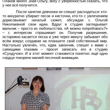
Планов много! Зная Ольгу, могу с уверенностью сказать, что
у нее всё получится.
После занятия девчонки не спешат расходиться: кто-
то аккуратно убирает песок и кисточки, кто-то с увлечением
дорисовывает начатый сюжет, обсуждая с Ольгой
Николаевной свои идеи. Вдруг в студию заглядывает
мальчик – просто из любопытства. «А можно попробовать?»
– с интересом спрашивает он. Получив разрешение,
осторожно касается песка и уже через минуту забывает обо
всём вокруг, создавая на планшете свой собственный мир.
Настолько увлечён, что, едва закончив, спешит к маме с
сияющими глазами – просит записать его в студию
«Сундучок». И в этот момент становится понятно: ещё одно
сердце покорено магией песочной анимации.