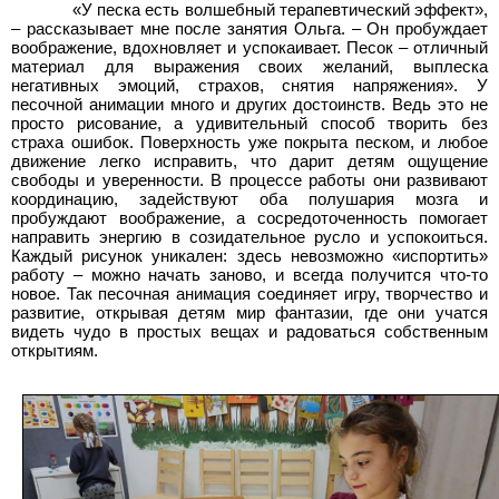
«У песка есть волшебный терапевтический эффект»,
– рассказывает мне после занятия Ольга. – Он пробуждает
воображение, вдохновляет и успокаивает. Песок – отличный
материал для выражения своих желаний, выплеска
негативных эмоций, страхов, снятия напряжения». У
песочной анимации много и других достоинств. Ведь это не
просто рисование, а удивительный способ творить без
страха ошибок. Поверхность уже покрыта песком, и любое
движение легко исправить, что дарит детям ощущение
свободы и уверенности. В процессе работы они развивают
координацию, задействуют оба полушария мозга и
пробуждают воображение, а сосредоточенность помогает
направить энергию в созидательное русло и успокоиться.
Каждый рисунок уникален: здесь невозможно «испортить»
работу – можно начать заново, и всегда получится что-то
новое. Так песочная анимация соединяет игру, творчество и
развитие, открывая детям мир фантазии, где они учатся
видеть чудо в простых вещах и радоваться собственным
открытиям.