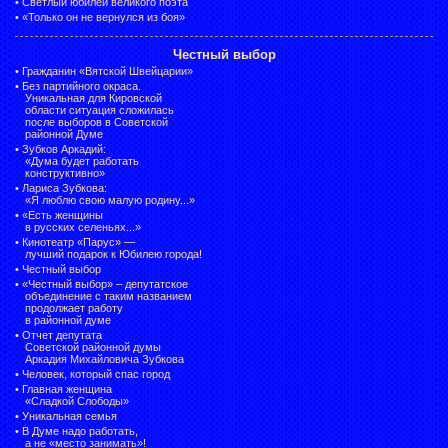
•
Светлый юбилей великого поэта
•
«Только он не вернулся из боя»
Честный выбор
•
Гражданин «Вятской Швейцарии»
•
Без партийного окраса.
Уникальная для Кировской
области ситуация сложилась
после выборов в Советской
районной Думе
•
Зубков Аркадий:
«Дума будет работать
конструктивно»
•
Лариса Зубкова:
«Я люблю свою малую родину...»
•
«Есть женщины
в русских селеньях...»
•
Кинотеатр «Парус» —
лучший подарок к Юбилею города!
•
Честный выбор
• «Честный выбор» –
депутатское
объединение с таким названием
продолжает работу
в районной думе
•
Отчет депутата
Советской районной думы
Аркадия Михайловича Зубкова
•
Человек, который спас город
•
Главная женщина
«Сладкой Слободы»
•
Уникальная семья
•
В Думе надо работать,
а не «место занимать»!