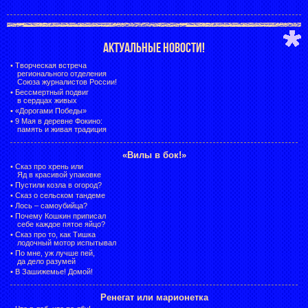
АКТУАЛЬНЫЕ НОВОСТИ!
•
Творческая встреча
регионального отделения
Союза журналистов России!
•
Бессмертный подвиг
в сердцах живых
•
«Дорогами Победы»
•
9 Мая в деревне Фокино:
память и живая традиция
«Вилы в бок!»
•
Сказ про хрень или
Яд в красивой упаковке
•
Пустили козла в огород?
•
Сказ о сельском тандеме
•
Лось – самоубийца?
•
Почему Кошкин приписал
себе каждое пятое яйцо?
•
Сказ про то, как Тишка
лодочный мотор испытывал
•
По мне, уж лучше пей,
да дело разумей
•
В Зашижемье! Домой!
Ренегат или марионетка