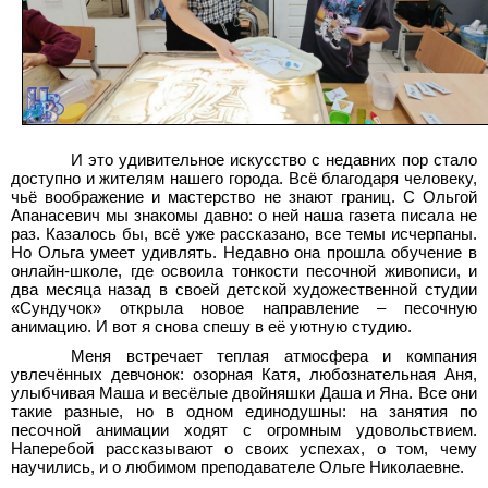
И это удивительное искусство с недавних пор стало
доступно и жителям нашего города. Всё благодаря человеку,
чьё воображение и мастерство не знают границ. С Ольгой
Апанасевич мы знакомы давно: о ней наша газета писала не
раз. Казалось бы, всё уже рассказано, все темы исчерпаны.
Но Ольга умеет удивлять. Недавно она прошла обучение в
онлайн-школе, где освоила тонкости песочной живописи, и
два месяца назад в своей детской художественной студии
«Сундучок» открыла новое направление – песочную
анимацию. И вот я снова спешу в её уютную студию.
Меня встречает теплая атмосфера и компания
увлечённых девчонок: озорная Катя, любознательная Аня,
улыбчивая Маша и весёлые двойняшки Даша и Яна. Все они
такие разные, но в одном единодушны: на занятия по
песочной анимации ходят с огромным удовольствием.
Наперебой рассказывают о своих успехах, о том, чему
научились, и о любимом преподавателе Ольге Николаевне.