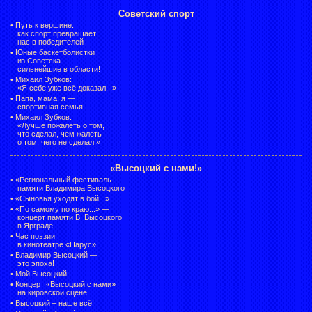
Советский спорт
•
Путь к вершине:
как спорт превращает
нас в победителей
•
Юные баскетболистки
из Советска –
сильнейшие в области!
•
Михаил Зубков:
«Я себе уже всё доказал...»
•
Папа, мама, я —
спортивная семья
•
Михаил Зубков:
«Лучше пожалеть о том,
что сделал, чем жалеть
о том, чего не сделал!»
«Высоцкий с нами!»
•
«Региональный фестиваль
памяти Владимира Высоцкого
•
«Сыновья уходят в бой...»
•
«По самому по краю...» —
концерт памяти В. Высоцкого
в Ярграде
•
Час поэзии
в кинотеатре «Парус»
•
Владимир Высоцкий —
это эпоха!
•
Мой Высоцкий
•
Концерт «Высоцкий с нами»
на кировской сцене
•
Высоцкий – наше всё!