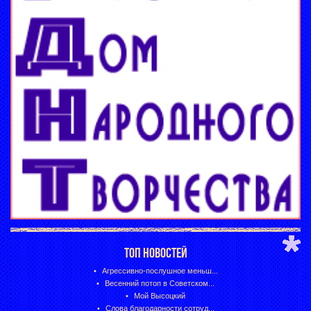
ТОП НОВОСТЕЙ
Агрессивно-послушное меньш...
Весенний потоп в Советском...
Мой Высоцкий
Слова благодарности сотруд...