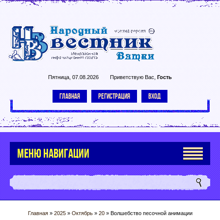
Пятница, 07.08.2026
Приветствую Вас
,
Гость
ГЛАВНАЯ
РЕГИСТРАЦИЯ
ВХОД
МЕНЮ НАВИГАЦИИ
Главная
»
2025
»
Октябрь
»
20
» Волшебство песочной анимации