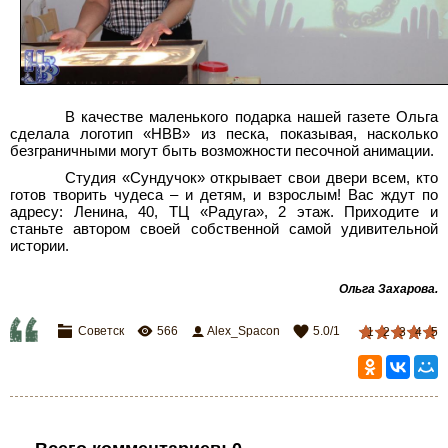
В качестве маленького подарка нашей газете Ольга
сделала логотип «НВВ» из песка, показывая, насколько
безграничными могут быть возможности песочной анимации.
Студия «Сундучок» открывает свои двери всем, кто
готов творить чудеса – и детям, и взрослым! Вас ждут по
адресу: Ленина, 40, ТЦ «Радуга», 2 этаж. Приходите и
станьте автором своей собственной самой удивительной
истории.
Ольга Захарова
.
Советск
566
Alex_Spacon
5.0
/
1
1
2
3
4
5