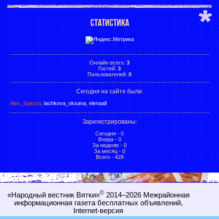
СТАТИСТИКА
Онлайн всего:
3
Гостей:
3
Пользователей:
0
Сегодня на сайте были:
Alex_Spacon
,
lachkova_oksana
,
elenaall
Зарегистрированы
:
Сегодня - 0
Вчера - 0
За неделю - 0
За месяц - 0
Всего - 428
©
«Народный вестник Вятки»
2014–2026
Межрайонная
информационная газета бесплатных объявлений,
Internet-
версия