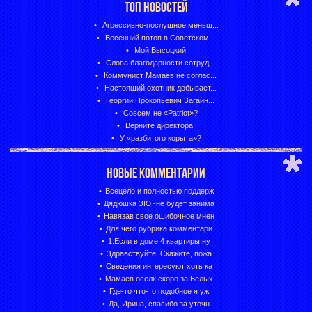
ТОП НОВОСТЕЙ
Агрессивно-послушное меньш...
Весенний потоп в Советском...
Мой Высоцкий
Слова благодарности сотруд...
Коммунист Мамаев не соглас...
Настоящий охотник добывает...
Георгий Прокопьевич Загайн...
Совсем не «Patriot»?
Верните директора!
У «разбитого корыта»?
НОВЫЕ КОММЕНТАРИИ
Всецело и полностью поддерж
Дядюшка ЗЮ -не будет занима
Навязав свое ошибочное мнен
Для чего рубрика комментари
1.Если в доме 4 квартиры,ну
Здравствуйте. Скажите, пожа
Сведения интересуют хоть ка
Мамаев осёлк,скоро за Белых
Где-то что-то подобное я уж
Да, Ирина, спасибо за уточн