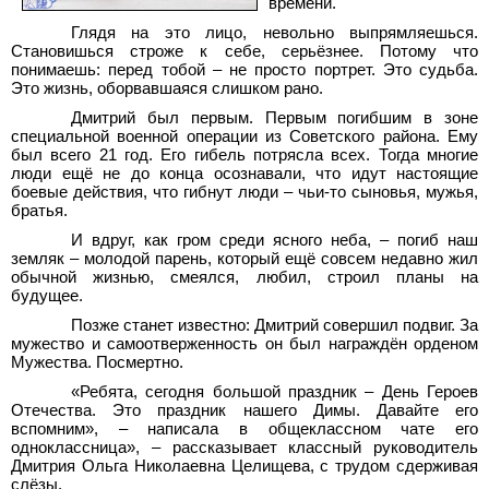
времени.
Глядя на это лицо, невольно выпрямляешься.
Становишься строже к себе, серьёзнее. Потому что
понимаешь: перед тобой – не просто портрет. Это судьба.
Это жизнь, оборвавшаяся слишком рано.
Дмитрий был первым. Первым погибшим в зоне
специальной военной операции из Советского района. Ему
был всего 21 год. Его гибель потрясла всех. Тогда многие
люди ещё не до конца осознавали, что идут настоящие
боевые действия, что гибнут люди – чьи-то сыновья, мужья,
братья.
И вдруг, как гром среди ясного неба, – погиб наш
земляк – молодой парень, который ещё совсем недавно жил
обычной жизнью, смеялся, любил, строил планы на
будущее.
Позже станет известно: Дмитрий совершил подвиг. За
мужество и самоотверженность он был награждён орденом
Мужества. Посмертно.
«Ребята, сегодня большой праздник – День Героев
Отечества. Это праздник нашего Димы. Давайте его
вспомним», – написала в общеклассном чате его
одноклассница», – рассказывает классный руководитель
Дмитрия Ольга Николаевна Целищева, с трудом сдерживая
слёзы.