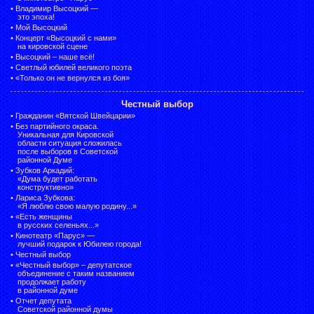
•
Владимир Высоцкий —
это эпоха!
•
Мой Высоцкий
•
Концерт «Высоцкий с нами»
на кировской сцене
•
Высоцкий – наше всё!
•
Светлый юбилей великого поэта
•
«Только он не вернулся из боя»
Честный выбор
•
Гражданин «Вятской Швейцарии»
•
Без партийного окраса.
Уникальная для Кировской
области ситуация сложилась
после выборов в Советской
районной Думе
•
Зубков Аркадий:
«Дума будет работать
конструктивно»
•
Лариса Зубкова:
«Я люблю свою малую родину...»
•
«Есть женщины
в русских селеньях...»
•
Кинотеатр «Парус» —
лучший подарок к Юбилею города!
•
Честный выбор
• «Честный выбор» –
депутатское
объединение с таким названием
продолжает работу
в районной думе
•
Отчет депутата
Советской районной думы