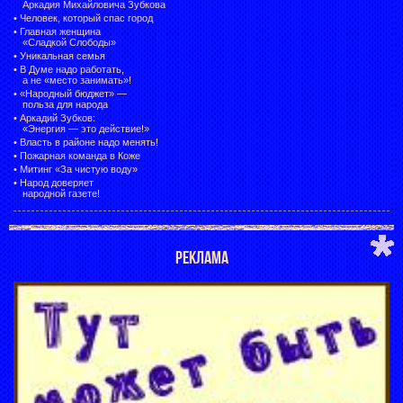
Аркадия Михайловича Зубкова
•
Человек, который спас город
•
Главная женщина
«Сладкой Слободы»
•
Уникальная семья
•
В Думе надо работать,
а не «место занимать»!
•
«Народный бюджет» —
польза для народа
•
Аркадий Зубков:
«Энергия — это действие!»
•
Власть в районе надо менять!
•
Пожарная команда в Коже
•
Митинг «За чистую воду»
•
Народ доверяет
народной газете!
РЕКЛАМА