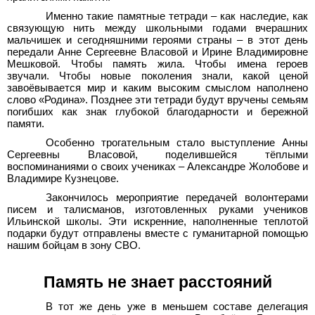
Именно такие памятные тетради – как наследие, как
связующую нить между школьными годами вчерашних
мальчишек и сегодняшними героями страны – в этот день
передали Анне Сергеевне Власовой и Ирине Владимировне
Мешковой. Чтобы память жила. Чтобы имена героев
звучали. Чтобы новые поколения знали, какой ценой
завоёвывается мир и каким высоким смыслом наполнено
слово «Родина». Позднее эти тетради будут вручены семьям
погибших как знак глубокой благодарности и бережной
памяти.
Особенно трогательным стало выступление Анны
Сергеевны Власовой, поделившейся тёплыми
воспоминаниями о своих учениках – Александре Жолобове и
Владимире Кузнецове.
Закончилось мероприятие передачей волонтерами
писем и талисманов, изготовленных руками учеников
Ильинской школы. Эти искренние, наполненные теплотой
подарки будут отправлены вместе с гуманитарной помощью
нашим бойцам в зону СВО.
Память не знает расстояний
В тот же день уже в меньшем составе делегация