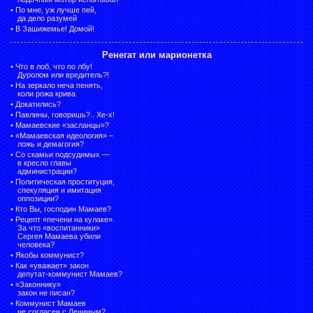
•
По мне, уж лучше пей,
да дело разумей
•
В Зашижемье! Домой!
Ренегат или марионетка
•
Что в лоб, что по лбу!
Дуролом или вредитель?!
•
На зеркало неча пенять,
коли рожа крива
•
Докатились?
•
Павлины, говоришь?.. Хе-х!
•
Мамаевские «засланцы»?
•
«Мамаевская идеология» –
ложь и демагогия?
•
Со скамьи подсудимых —
в кресло главы
администрации?
•
Политическая проституция,
спекуляция и имитация
оппозиции?
•
Кто Вы, господин Мамаев?
•
Рецепт «печени на кулаке».
За что «воспитанники»
Сергея Мамаева убили
человека?
•
Якобы коммунист?
•
Как «уважает» закон
депутат-коммунист Мамаев?
•
«Законнику»
закон не писан?
•
Коммунист Мамаев
не согласен с Лениным?