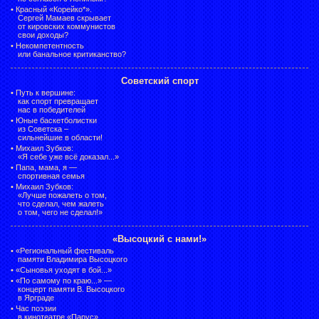
•
Красный «Корейко*».
Сергей Мамаев скрывает
от кировских коммунистов
свои доходы?
•
Некомпетентность
или банальное критиканство?
Советский спорт
•
Путь к вершине:
как спорт превращает
нас в победителей
•
Юные баскетболистки
из Советска –
сильнейшие в области!
•
Михаил Зубков:
«Я себе уже всё доказал...»
•
Папа, мама, я —
спортивная семья
•
Михаил Зубков:
«Лучше пожалеть о том,
что сделал, чем жалеть
о том, чего не сделал!»
«Высоцкий с нами!»
•
«Региональный фестиваль
памяти Владимира Высоцкого
•
«Сыновья уходят в бой...»
•
«По самому по краю...» —
концерт памяти В. Высоцкого
в Ярграде
•
Час поэзии
в кинотеатре «Парус»