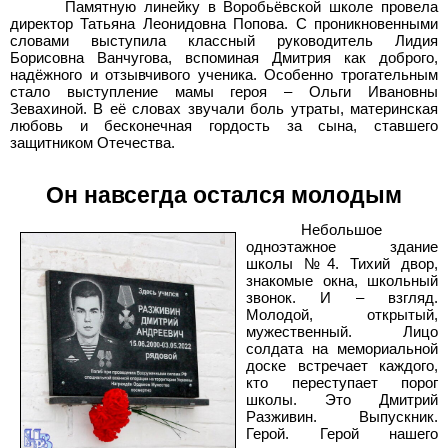
Памятную линейку в Воробьёвской школе провела
директор Татьяна Леонидовна Попова. С проникновенными
словами выступила классный руководитель Лидия
Борисовна Ванчугова, вспоминая Дмитрия как доброго,
надёжного и отзывчивого ученика. Особенно трогательным
стало выступление мамы героя – Ольги Ивановны
Зевахиной. В её словах звучали боль утраты, материнская
любовь и бесконечная гордость за сына, ставшего
защитником Отечества.
Он навсегда остался молодым
Небольшое
одноэтажное здание
школы №4. Тихий двор,
знакомые окна, школьный
звонок. И – взгляд.
Молодой, открытый,
мужественный. Лицо
солдата на мемориальной
доске встречает каждого,
кто переступает порог
школы. Это Дмитрий
Разживин. Выпускник.
Герой. Герой нашего