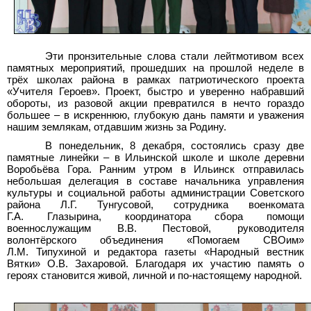
Эти пронзительные слова стали лейтмотивом всех
памятных мероприятий, прошедших на прошлой неделе в
трёх школах района в рамках патриотического проекта
«Учителя Героев». Проект, быстро и уверенно набравший
обороты, из разовой акции превратился в нечто гораздо
большее – в искреннюю, глубокую дань памяти и уважения
нашим землякам, отдавшим жизнь за Родину.
В понедельник, 8 декабря, состоялись сразу две
памятные линейки – в Ильинской школе и школе деревни
Воробьёва Гора. Ранним утром в Ильинск отправилась
небольшая делегация в составе начальника управления
культуры и социальной работы администрации Советского
района Л.Г. Тунгусовой, сотрудника военкомата
Г.А. Глазырина, координатора сбора помощи
военнослужащим В.В. Пестовой, руководителя
волонтёрского объединения «Помогаем СВОим»
Л.М. Типухиной и редактора газеты «Народный вестник
Вятки» О.В. Захаровой. Благодаря их участию память о
героях становится живой, личной и по-настоящему народной.