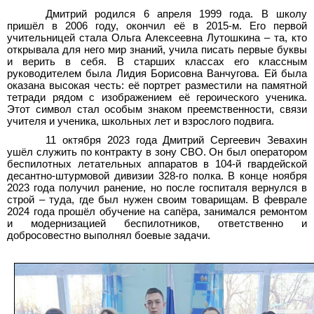
Дмитрий родился 6 апреля 1999 года. В школу
пришёл в 2006 году, окончил её в 2015-м. Его первой
учительницей стала Ольга Алексеевна Лутошкина – та, кто
открывала для него мир знаний, учила писать первые буквы
и верить в себя. В старших классах его классным
руководителем была Лидия Борисовна Ванчугова. Ей была
оказана высокая честь: её портрет разместили на памятной
тетради рядом с изображением её героического ученика.
Этот символ стал особым знаком преемственности, связи
учителя и ученика, школьных лет и взрослого подвига.
11 октября 2023 года Дмитрий Сергеевич Зевахин
ушёл служить по контракту в зону СВО. Он был оператором
беспилотных летательных аппаратов в 104-й гвардейской
десантно-штурмовой дивизии 328-го полка. В конце ноября
2023 года получил ранение, но после госпиталя вернулся в
строй – туда, где был нужен своим товарищам. В феврале
2024 года прошёл обучение на сапёра, занимался ремонтом
и модернизацией беспилотников, ответственно и
добросовестно выполнял боевые задачи.