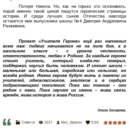
Потеря тяжела. Но, как ни горько это осознавать,
порой именно такой ценой пишутся героические страницы
истории. И среди лучших сынов Отечества навсегда
останется имя выпускника школы №4 Дмитрия Андреевича
Разживина.
Проект «Учителя Героев» ещё раз напомнил
всем нам: подвиг начинается не на поле боя, а в
школьном классе – с уроков честности,
ответственности, любви к Родине. За каждым героем
стоит учитель, который когда-то поверил,
поддержал, научил быть человеком. И стоит школа –
маленькая или большая, городская или сельская, но
всегда родная. Имена героев будут жить в памяти их
учителей, одноклассников, земляков и в сердцах
подрастающего поколения. Пока мы помним – они
рядом с нами. Пока звучат их имена – жива связь
времён, жива история и жива Россия.
Ольга Захарова
.
Советск
1017
Alex_Spacon
5.0
/
1
1
2
3
4
5