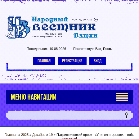
Понедельник, 10.08.2026
Приветствую Вас
,
Гость
ГЛАВНАЯ
РЕГИСТРАЦИЯ
ВХОД
МЕНЮ НАВИГАЦИИ
Главная
»
2025
»
Декабрь
»
19
» Патриотический проект «Учителя героев»: чтобы
помнили!