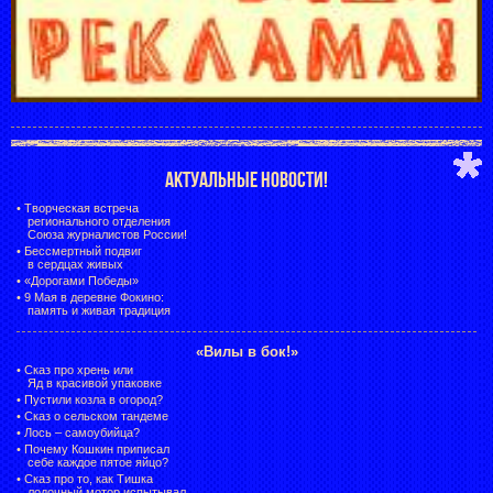
АКТУАЛЬНЫЕ НОВОСТИ!
•
Творческая встреча
регионального отделения
Союза журналистов России!
•
Бессмертный подвиг
в сердцах живых
•
«Дорогами Победы»
•
9 Мая в деревне Фокино:
память и живая традиция
«Вилы в бок!»
•
Сказ про хрень или
Яд в красивой упаковке
•
Пустили козла в огород?
•
Сказ о сельском тандеме
•
Лось – самоубийца?
•
Почему Кошкин приписал
себе каждое пятое яйцо?
•
Сказ про то, как Тишка
лодочный мотор испытывал