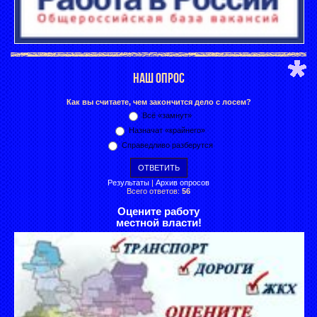
НАШ ОПРОС
Как вы считаете, чем закончится дело с лосем?
Всё «замнут»
Назначат «крайнего»
Справедливо разберутся
Результаты
|
Архив опросов
Всего ответов:
56
Оцените работу
местной власти!