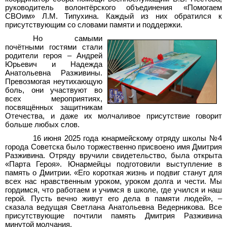
руководитель волонтёрского объединения «Помогаем
СВОим» Л.М. Типухина. Каждый из них обратился к
присутствующим со словами памяти и поддержки.
Но самыми
почётными гостями стали
родители героя – Андрей
Юрьевич и Надежда
Анатольевна Разживины.
Превозмогая неутихающую
боль, они участвуют во
всех мероприятиях,
посвящённых защитникам
Отечества, и даже их молчаливое присутствие говорит
больше любых слов.
16 июня 2025 года юнармейскому отряду школы №4
города Советска было торжественно присвоено имя Дмитрия
Разживина. Отряду вручили свидетельство, была открыта
«Парта Героя». Юнармейцы подготовили выступление в
память о Дмитрии. «Его короткая жизнь и подвиг станут для
всех нас нравственным уроком, уроком долга и чести. Мы
гордимся, что работаем и учимся в школе, где учился и наш
герой. Пусть вечно живут его дела в памяти людей», –
сказала ведущая Светлана Анатольевна Ведерникова. Все
присутствующие почтили память Дмитрия Разживина
минутой молчания.