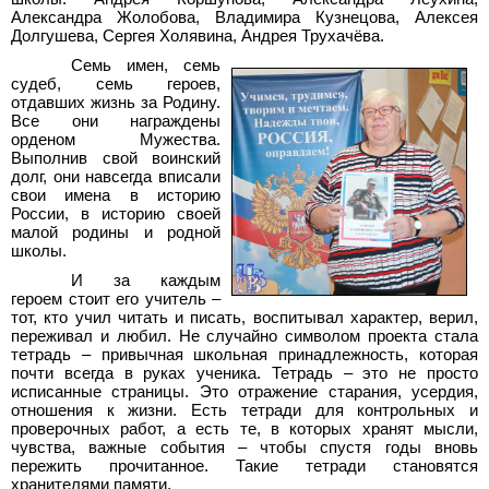
Александра Жолобова, Владимира Кузнецова, Алексея
Долгушева, Сергея Холявина, Андрея Трухачёва.
Семь имен, семь
судеб, семь героев,
отдавших жизнь за Родину.
Все они награждены
орденом Мужества.
Выполнив свой воинский
долг, они навсегда вписали
свои имена в историю
России, в историю своей
малой родины и родной
школы.
И за каждым
героем стоит его учитель –
тот, кто учил читать и писать, воспитывал характер, верил,
переживал и любил. Не случайно символом проекта стала
тетрадь – привычная школьная принадлежность, которая
почти всегда в руках ученика. Тетрадь – это не просто
исписанные страницы. Это отражение старания, усердия,
отношения к жизни. Есть тетради для контрольных и
проверочных работ, а есть те, в которых хранят мысли,
чувства, важные события – чтобы спустя годы вновь
пережить прочитанное. Такие тетради становятся
хранителями памяти.