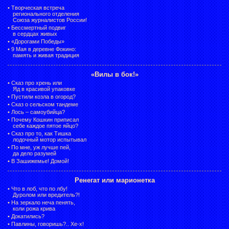
•
Творческая встреча
регионального отделения
Союза журналистов России!
•
Бессмертный подвиг
в сердцах живых
•
«Дорогами Победы»
•
9 Мая в деревне Фокино:
память и живая традиция
«Вилы в бок!»
•
Сказ про хрень или
Яд в красивой упаковке
•
Пустили козла в огород?
•
Сказ о сельском тандеме
•
Лось – самоубийца?
•
Почему Кошкин приписал
себе каждое пятое яйцо?
•
Сказ про то, как Тишка
лодочный мотор испытывал
•
По мне, уж лучше пей,
да дело разумей
•
В Зашижемье! Домой!
Ренегат или марионетка
•
Что в лоб, что по лбу!
Дуролом или вредитель?!
•
На зеркало неча пенять,
коли рожа крива
•
Докатились?
•
Павлины, говоришь?.. Хе-х!