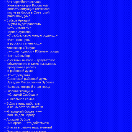
•
Без партийного окраса.
Уникальная для Кировской
области ситуация сложилась
после выборов в Советской
районной Думе
•
Зубков Аркадий:
«Дума будет работать
конструктивно»
•
Лариса Зубкова:
«Я люблю свою малую родину...»
•
«Есть женщины
в русских селеньях...»
•
Кинотеатр «Парус» —
лучший подарок к Юбилею города!
•
Честный выбор
• «Честный выбор» –
депутатское
объединение с таким названием
продолжает работу
в районной думе
•
Отчет депутата
Советской районной думы
Аркадия Михайловича Зубкова
•
Человек, который спас город
•
Главная женщина
«Сладкой Слободы»
•
Уникальная семья
•
В Думе надо работать,
а не «место занимать»!
•
«Народный бюджет» —
польза для народа
•
Аркадий Зубков:
«Энергия — это действие!»
•
Власть в районе надо менять!
•
Пожарная команда в Коже