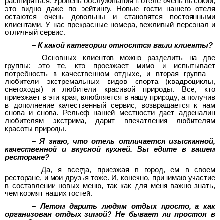
расширяться. Уровень обслуживания в отеле очень высокий,
это видно даже по рейтингу. Новые гости нашего отеля
остаются очень довольны и становятся постоянными
клиентами. У нас прекрасные номера, вежливый персонал и
отличный сервис.
– К какой категории относятся ваши клиенты?
– Основных клиентов можно разделить на две
группы: это те, кто проезжает мимо и испытывает
потребность в качественном отдыхе, и вторая группа –
любители экстремальных видов спорта (квадроциклы,
снегоходы) и любители красивой природы. Все, кто
приезжает в эти края, влюбляется в нашу природу, а получив
в дополнение качественный сервис, возвращается к нам
снова и снова. Рельеф нашей местности дает адреналин
любителям экстрима, дарит впечатления любителям
красоты природы.
– Я знаю, что отель отличается изысканной,
качественной и вкусной кухней. Вы едите в вашем
ресторане?
– Да, я всегда, приезжая в город, ем в своем
ресторане, и мои друзья тоже. И, конечно, принимаю участие
в составлении новых меню, так как для меня важно знать,
чем кормят наших гостей.
– Летом дарить людям отдых просто, а как
организован отдых зимой? Не бывает ли простоя в