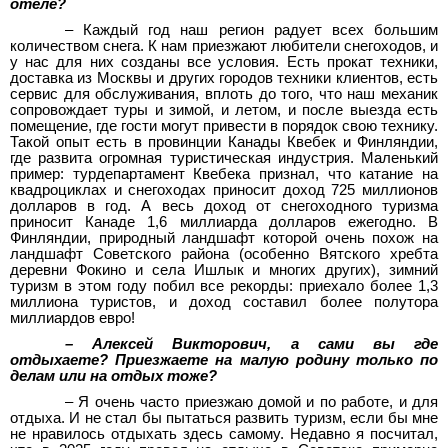
отеле?
– Каждый год наш регион радует всех большим
количеством снега. К нам приезжают любители снегоходов, и
у нас для них созданы все условия. Есть прокат техники,
доставка из Москвы и других городов техники клиентов, есть
сервис для обслуживания, вплоть до того, что наш механик
сопровождает туры и зимой, и летом, и после выезда есть
помещение, где гости могут привести в порядок свою технику.
Такой опыт есть в провинции Канады Квебек и Финляндии,
где развита огромная туристическая индустрия. Маленький
пример: турдепартамент Квебека признал, что катание на
квадроциклах и снегоходах приносит доход 725 миллионов
долларов в год. А весь доход от снегоходного туризма
приносит Канаде 1,6 миллиарда долларов ежегодно. В
Финляндии, природный ландшафт которой очень похож на
ландшафт Советского района (особенно Вятского хребта
деревни Фокино и села Ишлык и многих других), зимний
туризм в этом году побил все рекорды: приехало более 1,3
миллиона туристов, и доход составил более полутора
миллиардов евро!
– Алексей Викторович, а сами вы где
отдыхаете? Приезжаете на малую родину только по
делам или на отдых тоже?
– Я очень часто приезжаю домой и по работе, и для
отдыха. И не стал бы пытаться развить туризм, если бы мне
не нравилось отдыхать здесь самому. Недавно я посчитал,