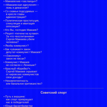
•
Мамаевские «засланцы»?
•
«Мамаевская идеология» –
ложь и демагогия?
•
Со скамьи подсудимых —
в кресло главы
администрации?
•
Политическая проституция,
спекуляция и имитация
оппозиции?
•
Кто Вы, господин Мамаев?
•
Рецепт «печени на кулаке».
За что «воспитанники»
Сергея Мамаева убили
человека?
•
Якобы коммунист?
•
Как «уважает» закон
депутат-коммунист Мамаев?
•
«Законнику»
закон не писан?
•
Коммунист Мамаев
не согласен с Лениным?
•
Красный «Корейко*».
Сергей Мамаев скрывает
от кировских коммунистов
свои доходы?
•
Некомпетентность
или банальное критиканство?
Советский спорт
•
Путь к вершине:
как спорт превращает
нас в победителей
•
Юные баскетболистки