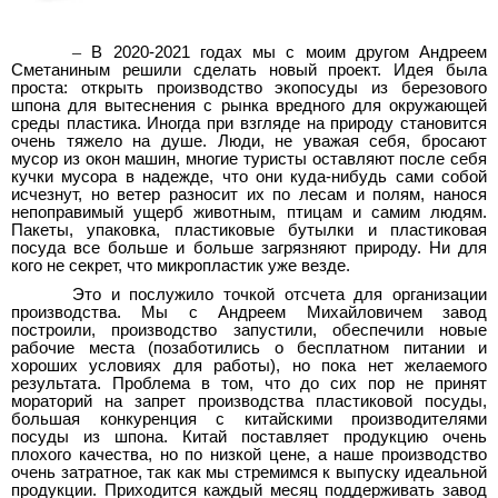
–
В 2020-2021 годах мы с моим другом Андреем
Сметаниным решили сделать новый проект. Идея была
проста: открыть производство экопосуды из березового
шпона для вытеснения с рынка вредного для окружающей
среды пластика. Иногда при взгляде на природу становится
очень тяжело на душе. Люди, не уважая себя, бросают
мусор из окон машин, многие туристы оставляют после себя
кучки мусора в надежде, что они куда-нибудь сами собой
исчезнут, но ветер разносит их по лесам и полям, нанося
непоправимый ущерб животным, птицам и самим людям.
Пакеты, упаковка, пластиковые бутылки и пластиковая
посуда все больше и больше загрязняют природу. Ни для
кого не секрет, что микропластик уже везде.
Это и послужило точкой отсчета для организации
производства. Мы с Андреем Михайловичем завод
построили, производство запустили, обеспечили новые
рабочие места (позаботились о бесплатном питании и
хороших условиях для работы), но пока нет желаемого
результата. Проблема в том, что до сих пор не принят
мораторий на запрет производства пластиковой посуды,
большая конкуренция с китайскими производителями
посуды из шпона. Китай поставляет продукцию очень
плохого качества, но по низкой цене, а наше производство
очень затратное, так как мы стремимся к выпуску идеальной
продукции. Приходится каждый месяц поддерживать завод