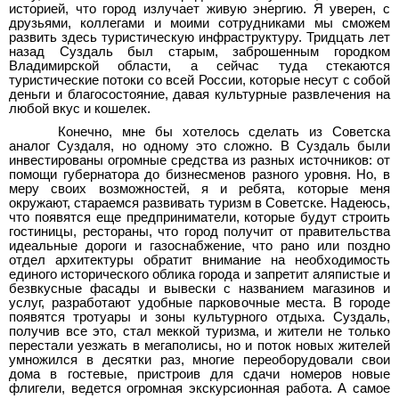
историей, что город излучает живую энергию. Я уверен, с
друзьями, коллегами и моими сотрудниками мы сможем
развить здесь туристическую инфраструктуру. Тридцать лет
назад Суздаль был старым, заброшенным городком
Владимирской области, а сейчас туда стекаются
туристические потоки со всей России, которые несут с собой
деньги и благосостояние, давая культурные развлечения на
любой вкус и кошелек.
Конечно, мне бы хотелось сделать из Советска
аналог Суздаля, но одному это сложно. В Суздаль были
инвестированы огромные средства из разных источников: от
помощи губернатора до бизнесменов разного уровня. Но, в
меру своих возможностей, я и ребята, которые меня
окружают, стараемся развивать туризм в Советске. Надеюсь,
что появятся еще предприниматели, которые будут строить
гостиницы, рестораны, что город получит от правительства
идеальные дороги и газоснабжение, что рано или поздно
отдел архитектуры обратит внимание на необходимость
единого исторического облика города и запретит аляпистые и
безвкусные фасады и вывески с названием магазинов и
услуг, разработают удобные парковочные места. В городе
появятся тротуары и зоны культурного отдыха. Суздаль,
получив все это, стал меккой туризма, и жители не только
перестали уезжать в мегаполисы, но и поток новых жителей
умножился в десятки раз, многие переоборудовали свои
дома в гостевые, пристроив для сдачи номеров новые
флигели, ведется огромная экскурсионная работа. А самое