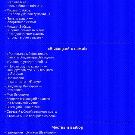
из Советска –
сильнейшие в области!
•
Михаил Зубков:
«Я себе уже всё доказал...»
•
Папа, мама, я —
спортивная семья
•
Михаил Зубков:
«Лучше пожалеть о том,
что сделал, чем жалеть
о том, чего не сделал!»
«Высоцкий с нами!»
•
«Региональный фестиваль
памяти Владимира Высоцкого
•
«Сыновья уходят в бой...»
•
«По самому по краю...» —
концерт памяти В. Высоцкого
в Ярграде
•
Час поэзии
в кинотеатре «Парус»
•
Владимир Высоцкий —
это эпоха!
•
Мой Высоцкий
•
Концерт «Высоцкий с нами»
на кировской сцене
•
Высоцкий – наше всё!
•
Светлый юбилей великого поэта
•
«Только он не вернулся из боя»
Честный выбор
•
Гражданин «Вятской Швейцарии»