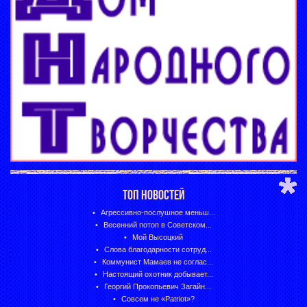
ТОП НОВОСТЕЙ
Агрессивно-послушное меньш...
Весенний потоп в Советском...
Мой Высоцкий
Слова благодарности сотруд...
Коммунист Мамаев не соглас...
Настоящий охотник добывает...
Георгий Прокопьевич Загайн...
Совсем не «Patriot»?