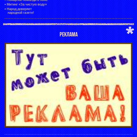
•
Митинг «За чистую воду»
•
Народ доверяет
народной газете!
РЕКЛАМА