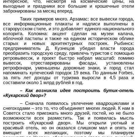
интересное, что, несмотря на космические цены, на
выходные и праздники все большие и крошечные отели
забронированы за месяц вперед.
Таких примеров много. Арзамас: все вывески города,
все информационные плакаты и надписи выполнены в
старорусском стиле, и это добавляет единого национального
колорита. Коломна: акцент сделан на музеи калача,
яблочной пастилы и также на едином историческом облике
старых и новых архитектурных построек. Рыбинск:
предприниматель Д. Кузнецов убедил власти города
преобразить городскую среду, привлечь туристов с помощью
ретровывесок, и проект быстро набрал масштаб: помимо
вывесок, отреставрированы фасады, установлены
ретрофонари, уменьшены дорожные знаки, и город стал
напоминать купеческий городок 19 века. По данным Forbes,
за пять лет доходы от туризма выросли в 4,5 раза и
составили около 1 млрд рублей в год.
– Как возникла идея построить бутик-отель
«Кукарский двор»?
– Сначала появилось увлечение квадроциклами и
снегоходами – это то, что объединяет многих людей. К нам в
Советск стало приезжать много друзей, гостей, но не было
возможности всех разместить. Так и появилась мысль
построить «Кукарский двор». Мы открыли уютный и
красивый отель, но он оказался слишком мал и опять не
вмещает всех желающих, поэтому мы планируем