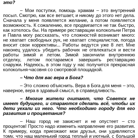
это?
– Мои поступки, помощь храмам – это внутренний
посыл. Смотрю, как все ветшает, и никому до этого нет дела.
Сначала у меня появляется желание, а потом появляется
возможность. К сожалению, все продвигается не так быстро,
как хотелось бы. На примере реставрации колокольни Петра
и Павла могу рассказать, что сложностей возникает много:
не хватает свободных рук, не хватает специалистов, погода
вносит свои коррективы... Работы ведутся уже 8 лет. Мне
наконец удалось убедить рабочих не отвлекаться и вести
работы зимой и летом. Зимой закончили внутреннюю
отделку, летом постараемся завершить реставрацию
снаружи. Надеюсь, в этом году у нас получится прекрасная
колокольня-часовня со смотровой площадкой.
– Что для вас вера в Бога?
– Это сложно объяснить. Вера в Бога для меня – это,
наверное, вера в здравый смысл, в справедливость.
– Многие жители считают, что Советск не
имеет будущего, и стараются сделать всё, чтобы их
дети уехали из него. Что необходимо городу для его
развития и процветания?
– Наш город не закиснет и не опустеет – сто
процентов! Просто надо изменить направление его развития.
К примеру, когда приезжают мои друзья, они удивляются
тому, что наш маленький город теплый и уютный, с большой