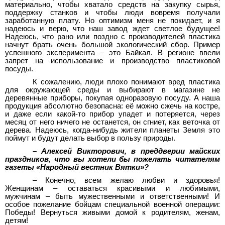
материально, чтобы хватало средств на закупку сырья,
поддержку станков и чтобы люди вовремя получали
заработанную плату. Но оптимизм меня не покидает, и я
надеюсь и верю, что наш завод ждет светлое будущее!
Надеюсь, что рано или поздно с производителей пластика
начнут брать очень большой экологический сбор. Пример
успешного эксперимента – это Байкал. В регионе ввели
запрет на использование и производство пластиковой
посуды.
К сожалению, люди плохо понимают вред пластика
для окружающей среды и выбирают в магазине не
деревянные приборы, покупая одноразовую посуду. А наша
продукция абсолютно безопасна: её можно сжечь на костре,
и даже если какой-то прибор упадет и потеряется, через
месяц от него ничего не останется, он сгниет, как веточка от
дерева. Надеюсь, когда-нибудь жители планеты Земля это
поймут и будут делать выбор в пользу природы.
– Алексей Викторович, в преддверии майских
праздников, что вы хотели бы пожелать читателям
газеты «Народный вестник Вятки»?
– Конечно, всем желаю любви и здоровья!
Женщинам – оставаться красивыми и любимыми,
мужчинам – быть мужественными и ответственными! И
особое пожелание бойцам специальной военной операции:
Победы! Вернуться живыми домой к родителям, женам,
детям!