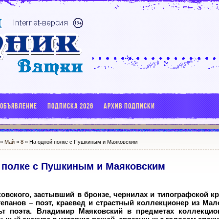
 ОБЪЯВЛЕНИЕ
ПОДПИСКА 2026
АРХИВ ПОДПИСКИ
»
Май
»
8
» На одной полке с Пушкиным и Маяковским
 полке с Пушкиным и Маяковским
вского, застывший в бронзе, чернилах и типографской кр
тепанов – поэт, краевед и страстный коллекционер из Мал
ьт поэта. Владимир Маяковский в предметах коллекцио