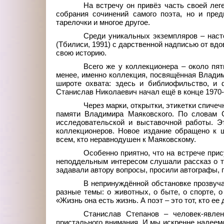
На встречу он привёз часть своей лег
собрания сочинений самого поэта, но и пред
тарелочки и многое другое.
Среди уникальных экземпляров – наст
(Тбилиси, 1991) с дарственной надписью от вдо
свою историю.
Всего же у коллекционера – около пят
менее, именно коллекция, посвящённая Владим
широте охвата: здесь и библиофильство, и 
Станислав Николаевич начал ещё в конце 1970-
Через марки, открытки, этикетки спиче
памяти Владимира Маяковского. По словам С
исследовательской и выставочной работы. Э
коллекционеров. Новое издание обращено к ш
всем, кто неравнодушен к Маяковскому.
Особенно приятно, что на встрече при
неподдельным интересом слушали рассказ о то
задавали автору вопросы, просили автографы, 
В непринуждённой обстановке прозвуча
разные темы: о животных, о быте, о спорте, 
«Жизнь она есть жизнь. А поэт – это тот, кто ее
Станислав Степанов – человек-явлен
пристального внимания. И мы искренне надеемся