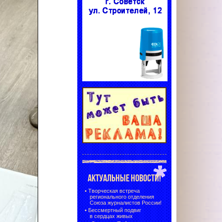
АКТУАЛЬНЫЕ НОВОСТИ!
•
Творческая встреча
регионального отделения
Союза журналистов России!
•
Бессмертный подвиг
в сердцах живых