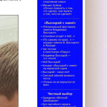
спортивная семья
•
Михаил Зубков:
«Лучше пожалеть о том,
что сделал, чем жалеть
о том, чего не сделал!»
«Высоцкий с нами!»
•
«Региональный фестиваль
памяти Владимира
Высоцкого
•
«Сыновья уходят в бой...»
•
«По самому по краю...» —
концерт памяти В. Высоцкого
в Ярграде
•
Час поэзии
в кинотеатре «Парус»
•
Владимир Высоцкий —
это эпоха!
•
Мой Высоцкий
•
Концерт «Высоцкий с нами»
на кировской сцене
•
Высоцкий – наше всё!
•
Светлый юбилей великого
поэта
•
«Только он не вернулся из
боя»
Честный выбор
•
Гражданин «Вятской
Швейцарии»
•
Без партийного окраса.