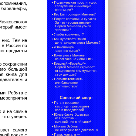
•
Политическая проституция,
оспоминания,
спекуляция и имитация
, барельефы,
оппозиции?
•
Кто Вы, господин Мамаев?
•
Рецепт «печени на кулаке».
Маяковского»
За что «воспитанники»
Сергея Мамаева убили
который имеет
человека?
•
Якобы коммунист?
•
Как «уважает» закон
 них. Тем не
депутат-коммунист Мамаев?
 в России по
•
«Законнику»
ти предметы
закон не писан?
•
Коммунист Мамаев
не согласен с Лениным?
о сохранении
•
Красный «Корейко*».
Сергей Мамаев скрывает
его большой
от кировских коммунистов
ая книга для
свои доходы?
одавателям и
•
Некомпетентность
или банальное
критиканство?
ми. Ребята с
Советский спорт
 мероприятия
•
Путь к вершине:
как спорт превращает
нас в победителей
о и на самые
•
Юные баскетболистки
 что уверен:
из Советска –
сильнейшие в области!
•
Михаил Зубков:
вает самого
«Я себе уже всё доказал...»
дной полке с
•
Папа, мама, я —