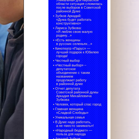
Уникальная для Кировской
области ситуация сложилась
после выборов в Советской
районной Думе
•
Зубков Аркадий:
«Дума будет работать
конструктивно»
•
Лариса Зубкова:
«Я люблю свою малую
родину...»
•
«Есть женщины
в русских селеньях...»
•
Кинотеатр «Парус» —
лучший подарок к Юбилею
города!
•
Честный выбор
• «Честный выбор» –
депутатское
объединение с таким
названием
продолжает работу
в районной думе
•
Отчет депутата
Советской районной думы
Аркадия Михайловича
Зубкова
•
Человек, который спас город
•
Главная женщина
«Сладкой Слободы»
•
Уникальная семья
•
В Думе надо работать,
а не «место занимать»!
•
«Народный бюджет» —
польза для народа
•
Аркадий Зубков: