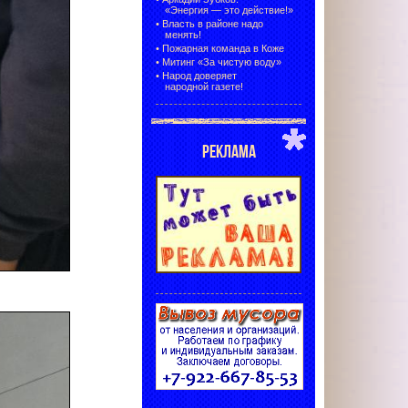
«Энергия — это действие!»
•
Власть в районе надо
менять!
•
Пожарная команда в Коже
•
Митинг «За чистую воду»
•
Народ доверяет
народной газете!
РЕКЛАМА