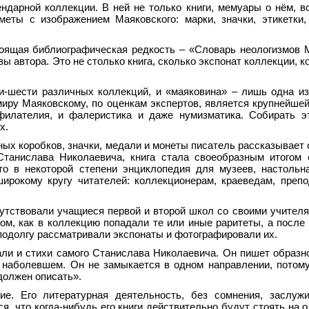
ендарной коллекции. В ней не только книги, мемуары о нём, в
меты с изображением Маяковского: марки, значки, этикетки
оящая библиографическая редкость – «Словарь неологизмов 
вы автора. Это не столько книга, сколько экспонат коллекции, 
и-шести различных коллекций, и «маяковина» – лишь одна из
иру Маяковскому, по оценкам экспертов, является крупнейшей
филателия, и фалеристика и даже нумизматика. Собирать э
х.
чных коробков, значки, медали и монеты писатель рассказывает 
танислава Николаевича, книга стала своеобразным итогом 
то в некоторой степени энциклопедия для музеев, настольн
ирокому кругу читателей: коллекционерам, краеведам, преп
сутствовали учащиеся первой и второй школ со своими учителя
м, как в коллекцию попадали те или иные раритеты, а после
подолгу рассматривали экспонаты и фотографировали их.
ли и стихи самого Станислава Николаевича. Он пишет образн
о наболевшем. Он не замыкается в одном направлении, потому
 должен описать».
ие. Его литературная деятельность, без сомнения, заслужи
, что когда-нибудь его книги действительно будут стоять на о