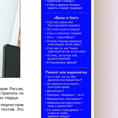
•
«Дорогами Победы»
•
9 Мая в деревне Фокино:
память и живая традиция
«Вилы в бок!»
•
Сказ про хрень или
Яд в красивой упаковке
•
Пустили козла в огород?
•
Сказ о сельском тандеме
•
Лось – самоубийца?
•
Почему Кошкин приписал
себе каждое пятое яйцо?
•
Сказ про то, как Тишка
лодочный мотор испытывал
•
По мне, уж лучше пей,
да дело разумей
•
В Зашижемье! Домой!
Ренегат или марионетка
•
Что в лоб, что по лбу!
Дуролом или вредитель?!
•
На зеркало неча пенять,
коли рожа крива
еров России,
•
Докатились?
строитель по
•
Павлины, говоришь?.. Хе-х!
ву сердца.
•
Мамаевские «засланцы»?
•
«Мамаевская идеология» –
 творчеством
ложь и демагогия?
 поэтом. Это
•
Со скамьи подсудимых —
в кресло главы
администрации?