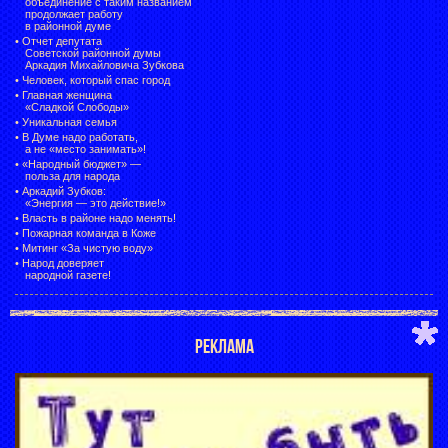
объединение с таким названием
продолжает работу
в районной думе
•
Отчет депутата
Советской районной думы
Аркадия Михайловича Зубкова
•
Человек, который спас город
•
Главная женщина
«Сладкой Слободы»
•
Уникальная семья
•
В Думе надо работать,
а не «место занимать»!
•
«Народный бюджет» —
польза для народа
•
Аркадий Зубков:
«Энергия — это действие!»
•
Власть в районе надо менять!
•
Пожарная команда в Коже
•
Митинг «За чистую воду»
•
Народ доверяет
народной газете!
РЕКЛАМА