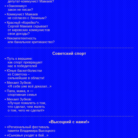
депутат-коммунист Мамаев?
•
«Законнику»
закон не писан?
•
Коммунист Мамаев
не согласен с Лениным?
•
Красный «Корейко*».
Сергей Мамаев скрывает
от кировских коммунистов
свои доходы?
•
Некомпетентность
или банальное критиканство?
Советский спорт
•
Путь к вершине:
как спорт превращает
нас в победителей
•
Юные баскетболистки
из Советска –
сильнейшие в области!
•
Михаил Зубков:
«Я себе уже всё доказал...»
•
Папа, мама, я —
спортивная семья
•
Михаил Зубков:
«Лучше пожалеть о том,
что сделал, чем жалеть
о том, чего не сделал!»
«Высоцкий с нами!»
•
«Региональный фестиваль
памяти Владимира Высоцкого
•
«Сыновья уходят в бой...»