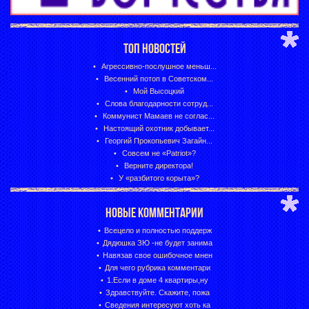
ТОП НОВОСТЕЙ
Агрессивно-послушное меньш...
Весенний потоп в Советском...
Мой Высоцкий
Слова благодарности сотруд...
Коммунист Мамаев не соглас...
Настоящий охотник добывает...
Георгий Прокопьевич Загайн...
Совсем не «Patriot»?
Верните директора!
У «разбитого корыта»?
НОВЫЕ КОММЕНТАРИИ
Всецело и полностью поддерж
Дядюшка ЗЮ -не будет занима
Навязав свое ошибочное мнен
Для чего рубрика комментари
1.Если в доме 4 квартиры,ну
Здравствуйте. Скажите, пожа
Сведения интересуют хоть ка