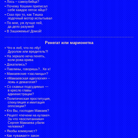
•
Лось – самоубийца?
•
Почему Кошкин приписал
себе каждое пятое яйцо?
•
Сказ про то, как Тишка
лодочный мотор испытывал
•
По мне, уж лучше пей,
да дело разумей
•
В Зашижемье! Домой!
Ренегат или марионетка
•
Что в лоб, что по лбу!
Дуролом или вредитель?!
•
На зеркало неча пенять,
коли рожа крива
•
Докатились?
•
Павлины, говоришь?.. Хе-х!
•
Мамаевские «засланцы»?
•
«Мамаевская идеология» –
ложь и демагогия?
•
Со скамьи подсудимых —
в кресло главы
администрации?
•
Политическая проституция,
спекуляция и имитация
оппозиции?
•
Кто Вы, господин Мамаев?
•
Рецепт «печени на кулаке».
За что «воспитанники»
Сергея Мамаева убили
человека?
•
Якобы коммунист?
•
Как «уважает» закон