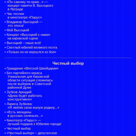
•
«По самому по краю...» —
концерт памяти В. Высоцкого
в Ярграде
•
Час поэзии
в кинотеатре «Парус»
•
Владимир Высоцкий —
это эпоха!
•
Мой Высоцкий
•
Концерт «Высоцкий с нами»
на кировской сцене
•
Высоцкий – наше всё!
•
Светлый юбилей великого поэта
•
«Только он не вернулся из боя»
Честный выбор
•
Гражданин «Вятской Швейцарии»
•
Без партийного окраса.
Уникальная для Кировской
области ситуация сложилась
после выборов в Советской
районной Думе
•
Зубков Аркадий:
«Дума будет работать
конструктивно»
•
Лариса Зубкова:
«Я люблю свою малую родину...»
•
«Есть женщины
в русских селеньях...»
•
Кинотеатр «Парус» —
лучший подарок к Юбилею города!
•
Честный выбор
• «Честный выбор» –
депутатское