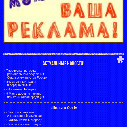
АКТУАЛЬНЫЕ НОВОСТИ!
•
Творческая встреча
регионального отделения
Союза журналистов России!
•
Бессмертный подвиг
в сердцах живых
•
«Дорогами Победы»
•
9 Мая в деревне Фокино:
память и живая традиция
«Вилы в бок!»
•
Сказ про хрень или
Яд в красивой упаковке
•
Пустили козла в огород?
•
Сказ о сельском тандеме