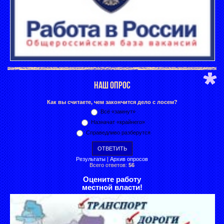
НАШ ОПРОС
Как вы считаете, чем закончится дело с лосем?
Всё «замнут»
Назначат «крайнего»
Справедливо разберутся
Результаты
|
Архив опросов
Всего ответов:
56
Оцените работу
местной власти!