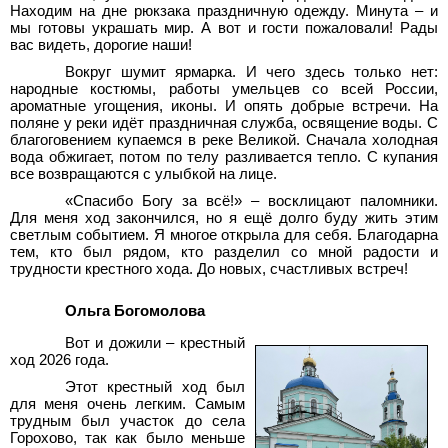
Находим на дне рюкзака праздничную одежду. Минута – и
мы готовы украшать мир. А вот и гости пожаловали! Рады
вас видеть, дорогие наши!
Вокруг шумит ярмарка. И чего здесь только нет:
народные костюмы, работы умельцев со всей России,
ароматные угощения, иконы. И опять добрые встречи. На
поляне у реки идёт праздничная служба, освящение воды. С
благоговением купаемся в реке Великой. Сначала холодная
вода обжигает, потом по телу разливается тепло. С купания
все возвращаются с улыбкой на лице.
«Спасибо Богу за всё!» – восклицают паломники.
Для меня ход закончился, но я ещё долго буду жить этим
светлым событием. Я многое открыла для себя. Благодарна
тем, кто был рядом, кто разделил со мной радости и
трудности крестного хода. До новых, счастливых встреч!
Ольга Богомолова
Вот и дожили – крестный
ход 2026 года.
Этот крестный ход был
для меня очень легким. Самым
трудным был участок до села
Горохово, так как было меньше