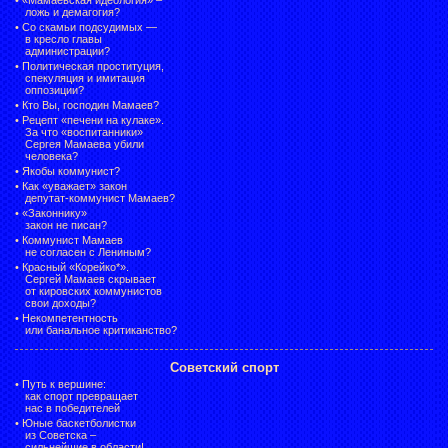
ложь и демагогия?
•
Со скамьи подсудимых —
в кресло главы
администрации?
•
Политическая проституция,
спекуляция и имитация
оппозиции?
•
Кто Вы, господин Мамаев?
•
Рецепт «печени на кулаке».
За что «воспитанники»
Сергея Мамаева убили
человека?
•
Якобы коммунист?
•
Как «уважает» закон
депутат-коммунист Мамаев?
•
«Законнику»
закон не писан?
•
Коммунист Мамаев
не согласен с Лениным?
•
Красный «Корейко*».
Сергей Мамаев скрывает
от кировских коммунистов
свои доходы?
•
Некомпетентность
или банальное критиканство?
Советский спорт
•
Путь к вершине:
как спорт превращает
нас в победителей
•
Юные баскетболистки
из Советска –
сильнейшие в области!