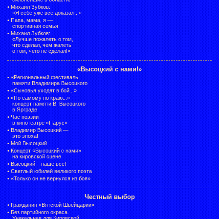
•
Михаил Зубков:
«Я себе уже всё доказал...»
•
Папа, мама, я —
спортивная семья
•
Михаил Зубков:
«Лучше пожалеть о том,
что сделал, чем жалеть
о том, чего не сделал!»
«Высоцкий с нами!»
•
«Региональный фестиваль
памяти Владимира Высоцкого
•
«Сыновья уходят в бой...»
•
«По самому по краю...» —
концерт памяти В. Высоцкого
в Ярграде
•
Час поэзии
в кинотеатре «Парус»
•
Владимир Высоцкий —
это эпоха!
•
Мой Высоцкий
•
Концерт «Высоцкий с нами»
на кировской сцене
•
Высоцкий – наше всё!
•
Светлый юбилей великого поэта
•
«Только он не вернулся из боя»
Честный выбор
•
Гражданин «Вятской Швейцарии»
•
Без партийного окраса.
Уникальная для Кировской