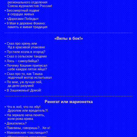
регионального отделения
Союза журналистов России!
•
Бессмертный подвиг
в сердцах живых
•
«Дорогами Победы»
•
9 Мая в деревне Фокино:
память и живая традиция
«Вилы в бок!»
•
Сказ про хрень или
Яд в красивой упаковке
•
Пустили козла в огород?
•
Сказ о сельском тандеме
•
Лось – самоубийца?
•
Почему Кошкин приписал
себе каждое пятое яйцо?
•
Сказ про то, как Тишка
лодочный мотор испытывал
•
По мне, уж лучше пей,
да дело разумей
•
В Зашижемье! Домой!
Ренегат или марионетка
•
Что в лоб, что по лбу!
Дуролом или вредитель?!
•
На зеркало неча пенять,
коли рожа крива
•
Докатились?
•
Павлины, говоришь?.. Хе-х!
•
Мамаевские «засланцы»?
•
«Мамаевская идеология» –