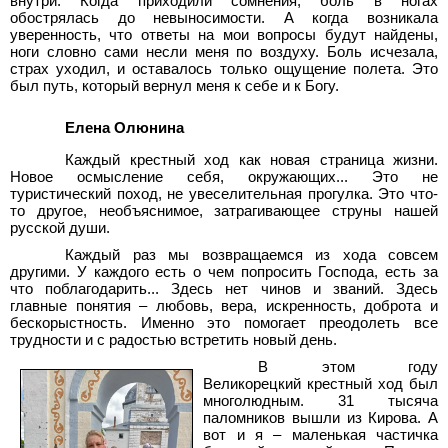
внутри. Когда приходили сомнения, боль в ногах
обострялась до невыносимости. А когда возникала
уверенность, что ответы на мои вопросы будут найдены,
ноги словно сами несли меня по воздуху. Боль исчезала,
страх уходил, и оставалось только ощущение полета. Это
был путь, который вернул меня к себе и к Богу.
Елена Олюнина
Каждый крестный ход как новая страница жизни.
Новое осмысление себя, окружающих... Это не
туристический поход, не увеселительная прогулка. Это что-
то другое, необъяснимое, затрагивающее струны нашей
русской души.
Каждый раз мы возвращаемся из хода совсем
другими. У каждого есть о чем попросить Господа, есть за
что поблагодарить... Здесь нет чинов и званий. Здесь
главные понятия – любовь, вера, искренность, доброта и
бескорыстность. Именно это помогает преодолеть все
трудности и с радостью встретить новый день.
В этом году
Великорецкий крестный ход был
многолюдным. 31 тысяча
паломников вышли из Кирова. А
вот и я – маленькая частичка