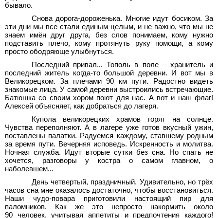
бывало.
Снова дорога-дороженька. Многие идут босиком. За
эти дни мы все стали единым целым, и не важно, что мы не
знаем имён друг друга, без слов понимаем, кому нужно
подставить плечо, кому протянуть руку помощи, а кому
просто ободряюще улыбнуться.
Последний привал... Тополь в поле – хранитель и
последний житель когда-то большой деревни. И вот мы в
Великорецком. За плечами 90 км пути. Радостно видеть
знакомые лица. У самой деревни выстроились встречающие.
Батюшка со своим хором поют для нас. А вот и наш флаг!
Алексей объясняет, как добраться до лагеря.
Купола великорецких храмов горят на солнце.
Чувства переполняют. А в лагере уже готов вкусный ужин,
поставлены палатки. Радуемся каждому, ставшему родным
за время пути. Вечерняя исповедь. Искренность и молитва.
Ночная служба. Идут вторые сутки без сна. Но спать не
хочется, разговоры у костра о самом главном, о
наболевшем...
День четвертый, праздничный. Удивительно, но трёх
часов сна мне оказалось достаточно, чтобы восстановиться.
Наши чудо-повара приготовили настоящий пир для
паломников. Как же это непросто накормить около
90 человек, учитывая аппетиты и предпочтения каждого!