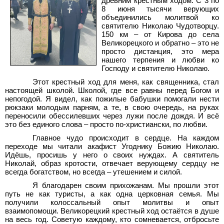
древним крестным ходом. С 3 по
8 июня тысячи верующих
объединились молитвой ко
святителю Николаю Чудотворцу.
150 км – от Кирова до села
Великорецкого и обратно – это не
просто дистанция, это мера
нашего терпения и любви ко
Господу и святителю Николаю.
Этот крестный ход для меня, как священника, стал
настоящей школой. Школой, где все равны перед Богом и
непогодой. Я видел, как пожилые бабушки помогали нести
рюкзаки молодым парням, а те, в свою очередь, на руках
переносили обессилевших через лужи после дождя. И всё
это без единого слова – просто по-христиански, по любви.
Главное чудо происходит в сердце. На каждом
переходе мы читали акафист Угоднику Божию Николаю.
Идёшь, просишь у него о своих нуждах. А святитель
Николай, образ кротости, отвечает верующему сердцу не
всегда богатством, но всегда – утешением и силой.
Я благодарен своим прихожанам. Мы прошли этот
путь не как туристы, а как одна церковная семья. Мы
получили колоссальный опыт молитвы и опыт
взаимопомощи. Великорецкий крестный ход остаётся в душе
на весь год. Советую каждому, кто сомневается, отбросьте