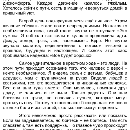
дискомфорта. Каждое движение казалось тяжёлым.
Хотелось сойти с пути, сесть в машину и вернуться домой, в
привычный уют.
Второй день подкараулил меня ещё сильнее. Утром
желание сбежать стало почти непреодолимым. Но какая-то
необъяснимая сила, тихий голос внутри не отпускал: «Это
нужно». Я собрала все силы в кулак и продолжила идти.
Дождь, холод, грязь, лес, насекомые... Бррр. Но внутри
звучала молитва, переплетённая с потоком мыслей о
прошлом, будущем и настоящем. И сквозь этот хаос
пробивалась надежда: «Всё будет хорошо».
Самое удивительное в крестном ходе – это люди. На
этом пути приходит осознание того, что человек с верой –
нечто необъяснимое. Я видела семьи с детьми, бабушек и
дедушек, мам с грудничками на руках. Видела людей с
костылями, тех, кто передвигается на инвалидных колясках.
Все они шли туда вместе. Они молились, помогали друг
другу, не злились и не ныли. Только радость. Они шли
босиком по грязи, не опасаясь сучьев, которые могут
проткнуть ногу. Потому что они знают: Господь даст им ровно
столько боли и испытаний, сколько они смогут пережить.
Этого невозможно просто рассказать или показать.
Если вы задумываетесь, но боитесь – не бойтесь. Там есть
спасатели, там есть поддержка. Но главное чудо происходит