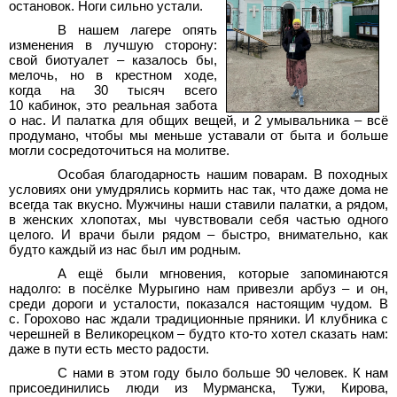
остановок. Ноги сильно устали.
В нашем лагере опять
изменения в лучшую сторону:
свой биотуалет – казалось бы,
мелочь, но в крестном ходе,
когда на 30 тысяч всего
10 кабинок, это реальная забота
о нас. И палатка для общих вещей, и 2 умывальника – всё
продумано, чтобы мы меньше уставали от быта и больше
могли сосредоточиться на молитве.
Особая благодарность нашим поварам. В походных
условиях они умудрялись кормить нас так, что даже дома не
всегда так вкусно. Мужчины наши ставили палатки, а рядом,
в женских хлопотах, мы чувствовали себя частью одного
целого. И врачи были рядом – быстро, внимательно, как
будто каждый из нас был им родным.
А ещё были мгновения, которые запоминаются
надолго: в посёлке Мурыгино нам привезли арбуз – и он,
среди дороги и усталости, показался настоящим чудом. В
с. Горохово нас ждали традиционные пряники. И клубника с
черешней в Великорецком – будто кто-то хотел сказать нам:
даже в пути есть место радости.
С нами в этом году было больше 90 человек. К нам
присоединились люди из Мурманска, Тужи, Кирова,