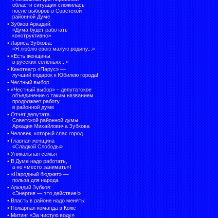
области ситуация сложилась
после выборов в Советской
районной Думе
•
Зубков Аркадий:
«Дума будет работать
конструктивно»
•
Лариса Зубкова:
«Я люблю свою малую родину...»
•
«Есть женщины
в русских селеньях...»
•
Кинотеатр «Парус» —
лучший подарок к Юбилею города!
•
Честный выбор
• «Честный выбор» –
депутатское
объединение с таким названием
продолжает работу
в районной думе
•
Отчет депутата
Советской районной думы
Аркадия Михайловича Зубкова
•
Человек, который спас город
•
Главная женщина
«Сладкой Слободы»
•
Уникальная семья
•
В Думе надо работать,
а не «место занимать»!
•
«Народный бюджет» —
польза для народа
•
Аркадий Зубков:
«Энергия — это действие!»
•
Власть в районе надо менять!
•
Пожарная команда в Коже
•
Митинг «За чистую воду»