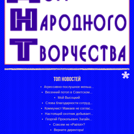
ТОП НОВОСТЕЙ
Агрессивно-послушное меньш...
Весенний потоп в Советском...
Мой Высоцкий
Слова благодарности сотруд...
Коммунист Мамаев не соглас...
Настоящий охотник добывает...
Георгий Прокопьевич Загайн...
Совсем не «Patriot»?
Верните директора!