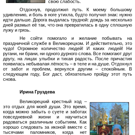
свою слабость.
Отдохнув, продолжил путь. К моему большому
удивлению, и боль в ноге утихла, будто получил знак: нужно
идти дальше. Дорога выдалась трудной: дождь за несколько
дней размыл её так, что она превратилась в одну сплошную
лужу и грязь.
Не сойти помогало и желание побывать на
праздничной службе в Великорецком. И действительно, это
чудо! Огромное количество людей! И каких людей! Ни
ругани, ни брани, ни одного дурного слова. Все помогают друг
другу, на лицах улыбки и тихая радость. После причастия
появилась небывалая лёгкость – в теле и на душе. Отдохнул
от забот и проблем, вернулся другим – спокойным. В
следующем году, Бог даст, обязательно пройду этот путь
снова.
Ирина Груздева
Великорецкий крестный ход –
это отдых для моей души. Это время,
когда можно забыть о суете и заботах
повседневной жизни и научиться
радоваться различным событиям. Как
хорошо следовать за иконой вместе с
тысячами паломников, когда нет