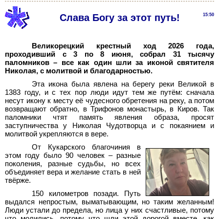
Слава Богу за этот путь!
15:50
Великорецкий крестный ход 2026 года,
проходивший с 3 по 8 июня, собрал 31 тысячу
паломников – все как один шли за иконой святителя
Николая, с молитвой и благодарностью.
Эта икона была явлена на берегу реки Великой в
1383 году, и с тех пор люди идут тем же путём: сначала
несут икону к месту её чудесного обретения на реку, а потом
возвращают обратно, в Трифонов монастырь, в Киров. Так
паломники чтят память явления образа, просят
заступничества у Николая Чудотворца и с покаянием и
молитвой укрепляются в вере.
От Кукарского благочиния в
этом году было 90 человек – разные
поколения, разные судьбы, но всех
объединяет вера и желание стать в ней
твёрже.
150 километров позади. Путь
выдался непростым, выматывающим, но таким желанным!
Люди устали до предела, но лица у них счастливые, потому
что молились, потому что шли этой дорогой вместе, как