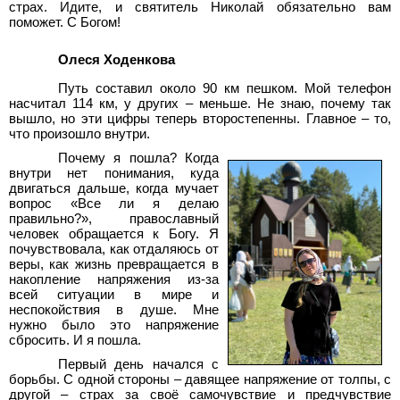
страх. Идите, и святитель Николай обязательно вам
поможет. С Богом!
Олеся Ходенкова
Путь составил около 90 км пешком. Мой телефон
насчитал 114 км, у других – меньше. Не знаю, почему так
вышло, но эти цифры теперь второстепенны. Главное – то,
что произошло внутри.
Почему я пошла? Когда
внутри нет понимания, куда
двигаться дальше, когда мучает
вопрос «Все ли я делаю
правильно?», православный
человек обращается к Богу. Я
почувствовала, как отдаляюсь от
веры, как жизнь превращается в
накопление напряжения из-за
всей ситуации в мире и
неспокойствия в душе. Мне
нужно было это напряжение
сбросить. И я пошла.
Первый день начался с
борьбы. С одной стороны – давящее напряжение от толпы, с
другой – страх за своё самочувствие и предчувствие