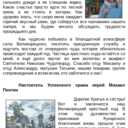
сильного дождя и не слишком жарко.
Какое счастье просто идти по лесной
грязи, а не стоять в заторах. Как
здорово знать, что скоро меня ожидает
горячий вкусный ужин, где соберутся все паломники нашего
лагеря, и мы будем весело обсуждать трудности
прошедшего дня.
Как чудесно побывать в благодатной атмосфере
села Великорецкого, посетить праздничную службу и
ощутить восторг от очередного чуда, которое обязательно
происходит каждый год. Частица крестного хода остаётся со
мной, и ещё долго звучат во мне молитвы и акафист
Святителю Николаю Чудотворцу. Спасибо отцу Михаилу и
отцу Александру, матушке Татьяне, нашим поварам, группе
сопровождения и всем-всем, кто заботился о нас!
Настоятель Успенского храма иерей Михаил
Пентин
Дорогие братья и сёстры!
Вот и закончился наш
Великорецкий крестный ход. В
этом году духовенство и
прихожане Кукарского
благочиния вновь пр
ошли этим