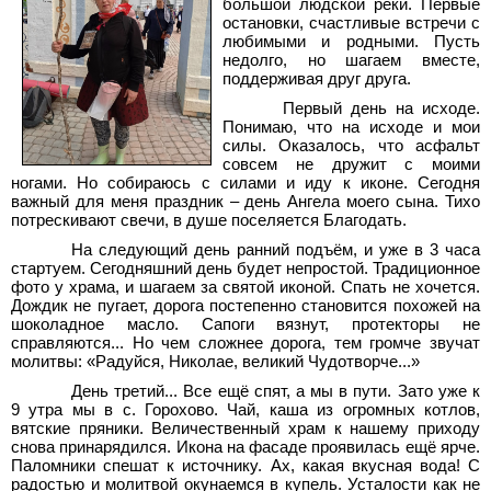
большой людской реки. Первые
остановки, счастливые встречи с
любимыми и родными. Пусть
недолго, но шагаем вместе,
поддерживая друг друга.
Первый день на исходе.
Понимаю, что на исходе и мои
силы. Оказалось, что асфальт
совсем не дружит с моими
ногами. Но собираюсь с силами и иду к иконе. Сегодня
важный для меня праздник – день Ангела моего сына. Тихо
потрескивают свечи, в душе поселяется Благодать.
На следующий день ранний подъём, и уже в 3 часа
стартуем. Сегодняшний день будет непростой. Традиционное
фото у храма, и шагаем за святой иконой. Спать не хочется.
Дождик не пугает, дорога постепенно становится похожей на
шоколадное масло. Сапоги вязнут, протекторы не
справляются... Но чем сложнее дорога, тем громче звучат
молитвы: «Радуйся, Николае, великий Чудотворче...»
День третий... Все ещё спят, а мы в пути. Зато уже к
9 утра мы в с. Горохово. Чай, каша из огромных котлов,
вятские пряники. Величественный храм к нашему приходу
снова принарядился. Икона на фасаде проявилась ещё ярче.
Паломники спешат к источнику. Ах, какая вкусная вода! С
радостью и молитвой окунаемся в купель. Усталости как не