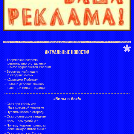
АКТУАЛЬНЫЕ НОВОСТИ!
•
Творческая встреча
регионального отделения
Союза журналистов России!
•
Бессмертный подвиг
в сердцах живых
•
«Дорогами Победы»
•
9 Мая в деревне Фокино:
память и живая традиция
«Вилы в бок!»
•
Сказ про хрень или
Яд в красивой упаковке
•
Пустили козла в огород?
•
Сказ о сельском тандеме
•
Лось – самоубийца?
•
Почему Кошкин приписал
себе каждое пятое яйцо?
•
Сказ про то, как Тишка