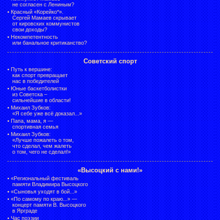
не согласен с Лениным?
•
Красный «Корейко*».
Сергей Мамаев скрывает
от кировских коммунистов
свои доходы?
•
Некомпетентность
или банальное критиканство?
Советский спорт
•
Путь к вершине:
как спорт превращает
нас в победителей
•
Юные баскетболистки
из Советска –
сильнейшие в области!
•
Михаил Зубков:
«Я себе уже всё доказал...»
•
Папа, мама, я —
спортивная семья
•
Михаил Зубков:
«Лучше пожалеть о том,
что сделал, чем жалеть
о том, чего не сделал!»
«Высоцкий с нами!»
•
«Региональный фестиваль
памяти Владимира Высоцкого
•
«Сыновья уходят в бой...»
•
«По самому по краю...» —
концерт памяти В. Высоцкого
в Ярграде
•
Час поэзии