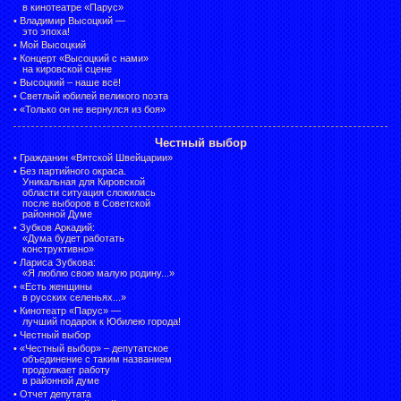
в кинотеатре «Парус»
•
Владимир Высоцкий —
это эпоха!
•
Мой Высоцкий
•
Концерт «Высоцкий с нами»
на кировской сцене
•
Высоцкий – наше всё!
•
Светлый юбилей великого поэта
•
«Только он не вернулся из боя»
Честный выбор
•
Гражданин «Вятской Швейцарии»
•
Без партийного окраса.
Уникальная для Кировской
области ситуация сложилась
после выборов в Советской
районной Думе
•
Зубков Аркадий:
«Дума будет работать
конструктивно»
•
Лариса Зубкова:
«Я люблю свою малую родину...»
•
«Есть женщины
в русских селеньях...»
•
Кинотеатр «Парус» —
лучший подарок к Юбилею города!
•
Честный выбор
• «Честный выбор» –
депутатское
объединение с таким названием
продолжает работу
в районной думе
•
Отчет депутата