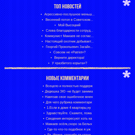
ТОП НОВОСТЕЙ
Агрессивно-послушное меньш...
Весенний потоп в Советском...
Мой Высоцкий
Слова благодарности сотруд...
Коммунист Мамаев не соглас...
Настоящий охотник добывает...
Георгий Прокопьевич Загайн...
Совсем не «Patriot»?
Верните директора!
У «разбитого корыта»?
НОВЫЕ КОММЕНТАРИИ
Всецело и полностью поддерж
Дядюшка ЗЮ -не будет занима
Навязав свое ошибочное мнен
Для чего рубрика комментари
1.Если в доме 4 квартиры,ну
Здравствуйте. Скажите, пожа
Сведения интересуют хоть ка
Мамаев осёлк,скоро за Белых
Где-то что-то подобное я уж
Да, Ирина, спасибо за уточн