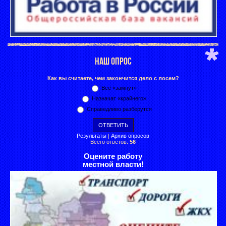
НАШ ОПРОС
Как вы считаете, чем закончится дело с лосем?
Всё «замнут»
Назначат «крайнего»
Справедливо разберутся
Результаты
|
Архив опросов
Всего ответов:
56
Оцените работу
местной власти!