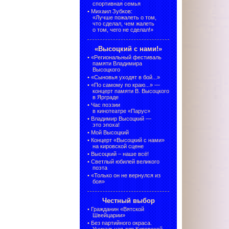
спортивная семья
•
Михаил Зубков:
«Лучше пожалеть о том,
что сделал, чем жалеть
о том, чего не сделал!»
«Высоцкий с нами!»
•
«Региональный фестиваль
памяти Владимира
Высоцкого
•
«Сыновья уходят в бой...»
•
«По самому по краю...» —
концерт памяти В. Высоцкого
в Ярграде
•
Час поэзии
в кинотеатре «Парус»
•
Владимир Высоцкий —
это эпоха!
•
Мой Высоцкий
•
Концерт «Высоцкий с нами»
на кировской сцене
•
Высоцкий – наше всё!
•
Светлый юбилей великого
поэта
•
«Только он не вернулся из
боя»
Честный выбор
•
Гражданин «Вятской
Швейцарии»
•
Без партийного окраса.