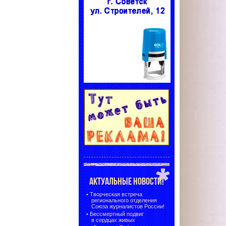
АКТУАЛЬНЫЕ НОВОСТИ!
•
Творческая встреча
регионального отделения
Союза журналистов России!
•
Бессмертный подвиг
в сердцах живых