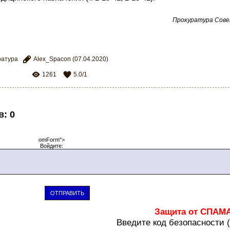
Прокуратура Сове
ратура
Alex_Spacon
(07.04.2020)
1261
5.0
/
1
в
:
0
omForm">
Войдите:
ОТПРАВИТЬ
Защита от СПАМ
В
ведите код безопасности