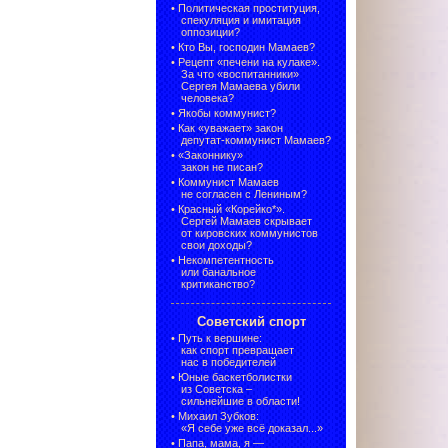
•
Политическая проституция,
спекуляция и имитация
оппозиции?
•
Кто Вы, господин Мамаев?
•
Рецепт «печени на кулаке».
За что «воспитанники»
Сергея Мамаева убили
человека?
•
Якобы коммунист?
•
Как «уважает» закон
депутат-коммунист Мамаев?
•
«Законнику»
закон не писан?
•
Коммунист Мамаев
не согласен с Лениным?
•
Красный «Корейко*».
Сергей Мамаев скрывает
от кировских коммунистов
свои доходы?
•
Некомпетентность
или банальное
критиканство?
Советский спорт
•
Путь к вершине:
как спорт превращает
нас в победителей
•
Юные баскетболистки
из Советска –
сильнейшие в области!
•
Михаил Зубков:
«Я себе уже всё доказал...»
•
Папа, мама, я —