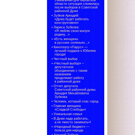
Уникальная для Кировской
области ситуация сложилась
после выборов в Советской
районной Думе
•
Зубков Аркадий:
«Дума будет работать
конструктивно»
•
Лариса Зубкова:
«Я люблю свою малую
родину...»
•
«Есть женщины
в русских селеньях...»
•
Кинотеатр «Парус» —
лучший подарок к Юбилею
города!
•
Честный выбор
• «Честный выбор» –
депутатское
объединение с таким
названием
продолжает работу
в районной думе
•
Отчет депутата
Советской районной думы
Аркадия Михайловича
Зубкова
•
Человек, который спас город
•
Главная женщина
«Сладкой Слободы»
•
Уникальная семья
•
В Думе надо работать,
а не «место занимать»!
•
«Народный бюджет» —
польза для народа
•
Аркадий Зубков: