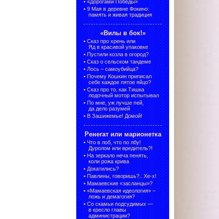
•
«Дорогами Победы»
•
9 Мая в деревне Фокино:
память и живая традиция
«Вилы в бок!»
•
Сказ про хрень или
Яд в красивой упаковке
•
Пустили козла в огород?
•
Сказ о сельском тандеме
•
Лось – самоубийца?
•
Почему Кошкин приписал
себе каждое пятое яйцо?
•
Сказ про то, как Тишка
лодочный мотор испытывал
•
По мне, уж лучше пей,
да дело разумей
•
В Зашижемье! Домой!
Ренегат или марионетка
•
Что в лоб, что по лбу!
Дуролом или вредитель?!
•
На зеркало неча пенять,
коли рожа крива
•
Докатились?
•
Павлины, говоришь?.. Хе-х!
•
Мамаевские «засланцы»?
•
«Мамаевская идеология» –
ложь и демагогия?
•
Со скамьи подсудимых —
в кресло главы
администрации?