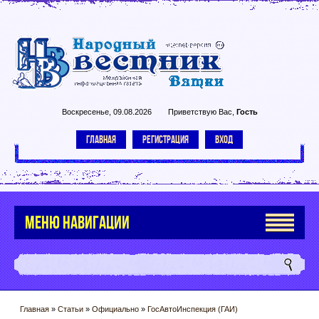
Воскресенье, 09.08.2026
Приветствую Вас
,
Гость
ГЛАВНАЯ
РЕГИСТРАЦИЯ
ВХОД
МЕНЮ НАВИГАЦИИ
Главная
»
Статьи
»
Официально
»
ГосАвтоИнспекция (ГАИ)