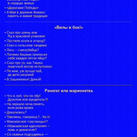
в сердцах живых
•
«Дорогами Победы»
•
9 Мая в деревне Фокино:
память и живая традиция
«Вилы в бок!»
•
Сказ про хрень или
Яд в красивой упаковке
•
Пустили козла в огород?
•
Сказ о сельском тандеме
•
Лось – самоубийца?
•
Почему Кошкин приписал
себе каждое пятое яйцо?
•
Сказ про то, как Тишка
лодочный мотор испытывал
•
По мне, уж лучше пей,
да дело разумей
•
В Зашижемье! Домой!
Ренегат или марионетка
•
Что в лоб, что по лбу!
Дуролом или вредитель?!
•
На зеркало неча пенять,
коли рожа крива
•
Докатились?
•
Павлины, говоришь?.. Хе-х!
•
Мамаевские «засланцы»?
•
«Мамаевская идеология» –
ложь и демагогия?
•
Со скамьи подсудимых —