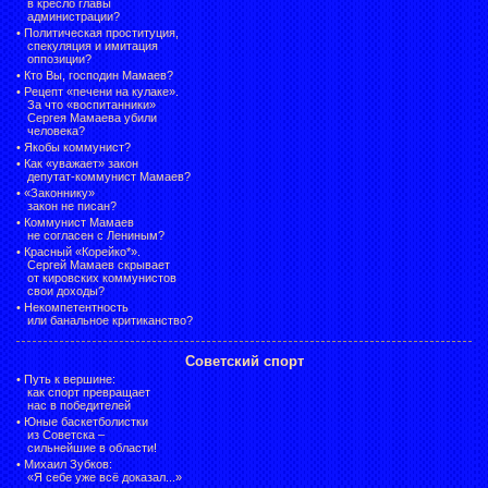
в кресло главы
администрации?
•
Политическая проституция,
спекуляция и имитация
оппозиции?
•
Кто Вы, господин Мамаев?
•
Рецепт «печени на кулаке».
За что «воспитанники»
Сергея Мамаева убили
человека?
•
Якобы коммунист?
•
Как «уважает» закон
депутат-коммунист Мамаев?
•
«Законнику»
закон не писан?
•
Коммунист Мамаев
не согласен с Лениным?
•
Красный «Корейко*».
Сергей Мамаев скрывает
от кировских коммунистов
свои доходы?
•
Некомпетентность
или банальное критиканство?
Советский спорт
•
Путь к вершине:
как спорт превращает
нас в победителей
•
Юные баскетболистки
из Советска –
сильнейшие в области!
•
Михаил Зубков:
«Я себе уже всё доказал...»