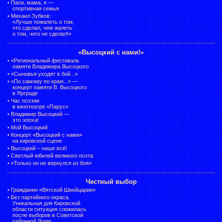
•
Папа, мама, я —
спортивная семья
•
Михаил Зубков:
«Лучше пожалеть о том,
что сделал, чем жалеть
о том, чего не сделал!»
«Высоцкий с нами!»
•
«Региональный фестиваль
памяти Владимира Высоцкого
•
«Сыновья уходят в бой...»
•
«По самому по краю...» —
концерт памяти В. Высоцкого
в Ярграде
•
Час поэзии
в кинотеатре «Парус»
•
Владимир Высоцкий —
это эпоха!
•
Мой Высоцкий
•
Концерт «Высоцкий с нами»
на кировской сцене
•
Высоцкий – наше всё!
•
Светлый юбилей великого поэта
•
«Только он не вернулся из боя»
Честный выбор
•
Гражданин «Вятской Швейцарии»
•
Без партийного окраса.
Уникальная для Кировской
области ситуация сложилась
после выборов в Советской
районной Думе