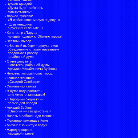
•
Зубков Аркадий:
«Дума будет работать
конструктивно»
•
Лариса Зубкова:
«Я люблю свою малую родину...»
•
«Есть женщины
в русских селеньях...»
•
Кинотеатр «Парус» —
лучший подарок к Юбилею города!
•
Честный выбор
• «Честный выбор» –
депутатское
объединение с таким названием
продолжает работу
в районной думе
•
Отчет депутата
Советской районной думы
Аркадия Михайловича Зубкова
•
Человек, который спас город
•
Главная женщина
«Сладкой Слободы»
•
Уникальная семья
•
В Думе надо работать,
а не «место занимать»!
•
«Народный бюджет» —
польза для народа
•
Аркадий Зубков:
«Энергия — это действие!»
•
Власть в районе надо менять!
•
Пожарная команда в Коже
•
Митинг «За чистую воду»
•
Народ доверяет
народной газете!