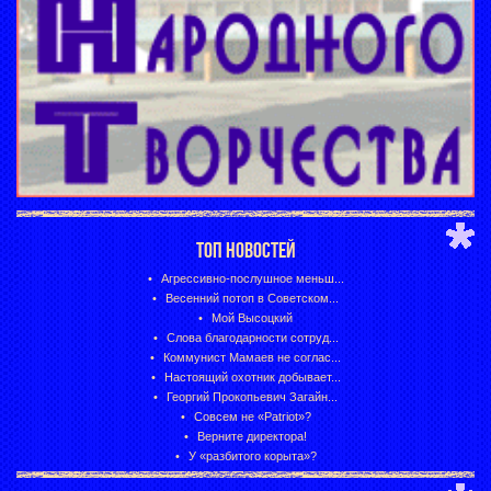
ТОП НОВОСТЕЙ
Агрессивно-послушное меньш...
Весенний потоп в Советском...
Мой Высоцкий
Слова благодарности сотруд...
Коммунист Мамаев не соглас...
Настоящий охотник добывает...
Георгий Прокопьевич Загайн...
Совсем не «Patriot»?
Верните директора!
У «разбитого корыта»?