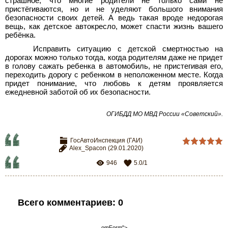
страшное, что многие родители не только сами не
пристёгиваются, но и не уделяют большого внимания
безопасности своих детей. А ведь такая вроде недорогая
вещь, как детское автокресло, может спасти жизнь вашего
ребёнка.
Исправить ситуацию с детской смертностью на
дорогах можно только тогда, когда родителям даже не придет
в голову сажать ребенка в автомобиль, не пристегивая его,
переходить дорогу с ребенком в неположенном месте. Когда
придет понимание, что любовь к детям проявляется
ежедневной заботой об их безопасности.
ОГИБДД МО МВД России «Советский».
ГосАвтоИнспекция (ГАИ)
Alex_Spacon
(29.01.2020)
946
5.0
/
1
Всего комментариев
:
0
omForm">