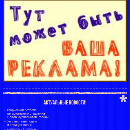
АКТУАЛЬНЫЕ НОВОСТИ!
•
Творческая встреча
регионального отделения
Союза журналистов России!
•
Бессмертный подвиг
в сердцах живых
•
«Дорогами Победы»