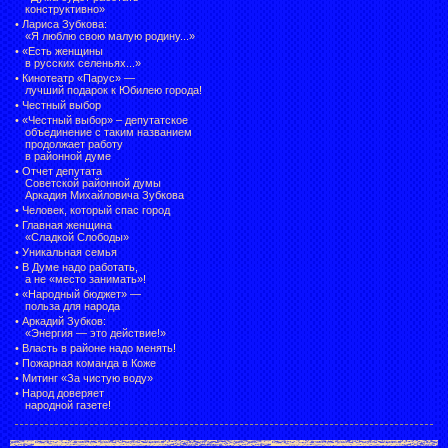
конструктивно»
•
Лариса Зубкова:
«Я люблю свою малую родину...»
•
«Есть женщины
в русских селеньях...»
•
Кинотеатр «Парус» —
лучший подарок к Юбилею города!
•
Честный выбор
• «Честный выбор» –
депутатское
объединение с таким названием
продолжает работу
в районной думе
•
Отчет депутата
Советской районной думы
Аркадия Михайловича Зубкова
•
Человек, который спас город
•
Главная женщина
«Сладкой Слободы»
•
Уникальная семья
•
В Думе надо работать,
а не «место занимать»!
•
«Народный бюджет» —
польза для народа
•
Аркадий Зубков:
«Энергия — это действие!»
•
Власть в районе надо менять!
•
Пожарная команда в Коже
•
Митинг «За чистую воду»
•
Народ доверяет
народной газете!