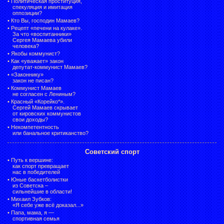
•
Политическая проституция,
спекуляция и имитация
оппозиции?
•
Кто Вы, господин Мамаев?
•
Рецепт «печени на кулаке».
За что «воспитанники»
Сергея Мамаева убили
человека?
•
Якобы коммунист?
•
Как «уважает» закон
депутат-коммунист Мамаев?
•
«Законнику»
закон не писан?
•
Коммунист Мамаев
не согласен с Лениным?
•
Красный «Корейко*».
Сергей Мамаев скрывает
от кировских коммунистов
свои доходы?
•
Некомпетентность
или банальное критиканство?
Советский спорт
•
Путь к вершине:
как спорт превращает
нас в победителей
•
Юные баскетболистки
из Советска –
сильнейшие в области!
•
Михаил Зубков:
«Я себе уже всё доказал...»
•
Папа, мама, я —
спортивная семья