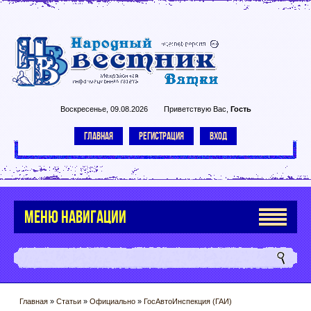
Воскресенье, 09.08.2026
Приветствую Вас
,
Гость
ГЛАВНАЯ
РЕГИСТРАЦИЯ
ВХОД
МЕНЮ НАВИГАЦИИ
Главная
»
Статьи
»
Официально
»
ГосАвтоИнспекция (ГАИ)