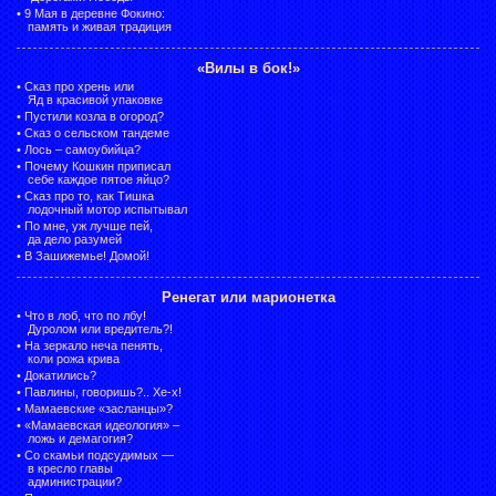
•
9 Мая в деревне Фокино:
память и живая традиция
«Вилы в бок!»
•
Сказ про хрень или
Яд в красивой упаковке
•
Пустили козла в огород?
•
Сказ о сельском тандеме
•
Лось – самоубийца?
•
Почему Кошкин приписал
себе каждое пятое яйцо?
•
Сказ про то, как Тишка
лодочный мотор испытывал
•
По мне, уж лучше пей,
да дело разумей
•
В Зашижемье! Домой!
Ренегат или марионетка
•
Что в лоб, что по лбу!
Дуролом или вредитель?!
•
На зеркало неча пенять,
коли рожа крива
•
Докатились?
•
Павлины, говоришь?.. Хе-х!
•
Мамаевские «засланцы»?
•
«Мамаевская идеология» –
ложь и демагогия?
•
Со скамьи подсудимых —
в кресло главы
администрации?