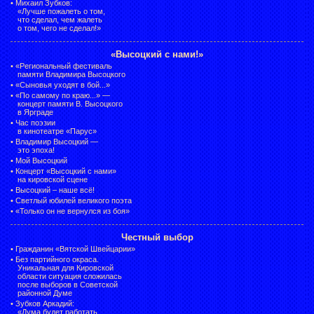
•
Михаил Зубков:
«Лучше пожалеть о том,
что сделал, чем жалеть
о том, чего не сделал!»
«Высоцкий с нами!»
•
«Региональный фестиваль
памяти Владимира Высоцкого
•
«Сыновья уходят в бой...»
•
«По самому по краю...» —
концерт памяти В. Высоцкого
в Ярграде
•
Час поэзии
в кинотеатре «Парус»
•
Владимир Высоцкий —
это эпоха!
•
Мой Высоцкий
•
Концерт «Высоцкий с нами»
на кировской сцене
•
Высоцкий – наше всё!
•
Светлый юбилей великого поэта
•
«Только он не вернулся из боя»
Честный выбор
•
Гражданин «Вятской Швейцарии»
•
Без партийного окраса.
Уникальная для Кировской
области ситуация сложилась
после выборов в Советской
районной Думе
•
Зубков Аркадий:
«Дума будет работать