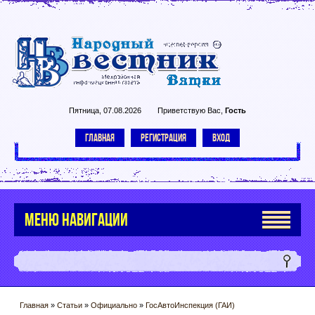
Пятница, 07.08.2026
Приветствую Вас
,
Гость
ГЛАВНАЯ
РЕГИСТРАЦИЯ
ВХОД
МЕНЮ НАВИГАЦИИ
Главная
»
Статьи
»
Официально
»
ГосАвтоИнспекция (ГАИ)