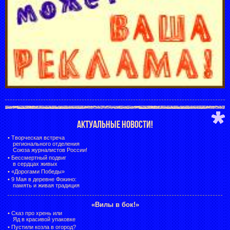
АКТУАЛЬНЫЕ НОВОСТИ!
•
Творческая встреча
регионального отделения
Союза журналистов России!
•
Бессмертный подвиг
в сердцах живых
•
«Дорогами Победы»
•
9 Мая в деревне Фокино:
память и живая традиция
«Вилы в бок!»
•
Сказ про хрень или
Яд в красивой упаковке
•
Пустили козла в огород?