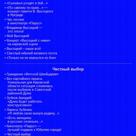
•
«Сыновья уходят в бой...»
•
«По самому по краю...» —
концерт памяти В. Высоцкого
в Ярграде
•
Час поэзии
в кинотеатре «Парус»
•
Владимир Высоцкий —
это эпоха!
•
Мой Высоцкий
•
Концерт «Высоцкий с нами»
на кировской сцене
•
Высоцкий – наше всё!
•
Светлый юбилей великого поэта
•
«Только он не вернулся из боя»
Честный выбор
•
Гражданин «Вятской Швейцарии»
•
Без партийного окраса.
Уникальная для Кировской
области ситуация сложилась
после выборов в Советской
районной Думе
•
Зубков Аркадий:
«Дума будет работать
конструктивно»
•
Лариса Зубкова:
«Я люблю свою малую родину...»
•
«Есть женщины
в русских селеньях...»
•
Кинотеатр «Парус» —
лучший подарок к Юбилею города!
•
Честный выбор