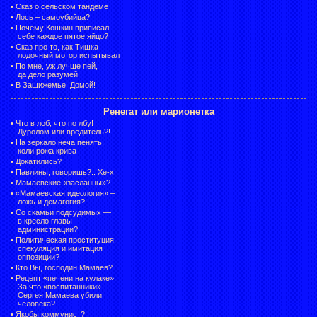
•
Сказ о сельском тандеме
•
Лось – самоубийца?
•
Почему Кошкин приписал
себе каждое пятое яйцо?
•
Сказ про то, как Тишка
лодочный мотор испытывал
•
По мне, уж лучше пей,
да дело разумей
•
В Зашижемье! Домой!
Ренегат или марионетка
•
Что в лоб, что по лбу!
Дуролом или вредитель?!
•
На зеркало неча пенять,
коли рожа крива
•
Докатились?
•
Павлины, говоришь?.. Хе-х!
•
Мамаевские «засланцы»?
•
«Мамаевская идеология» –
ложь и демагогия?
•
Со скамьи подсудимых —
в кресло главы
администрации?
•
Политическая проституция,
спекуляция и имитация
оппозиции?
•
Кто Вы, господин Мамаев?
•
Рецепт «печени на кулаке».
За что «воспитанники»
Сергея Мамаева убили
человека?
•
Якобы коммунист?