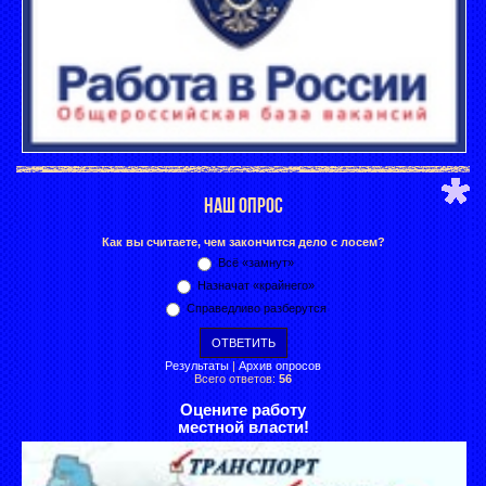
НАШ ОПРОС
Как вы считаете, чем закончится дело с лосем?
Всё «замнут»
Назначат «крайнего»
Справедливо разберутся
Результаты
|
Архив опросов
Всего ответов:
56
Оцените работу
местной власти!