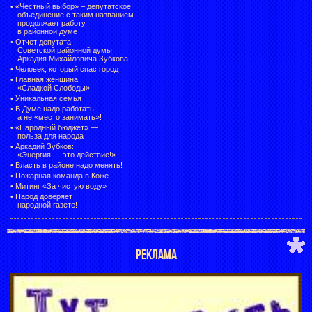
• «Честный выбор» –
депутатское
объединение с таким названием
продолжает работу
в районной думе
•
Отчет депутата
Советской районной думы
Аркадия Михайловича Зубкова
•
Человек, который спас город
•
Главная женщина
«Сладкой Слободы»
•
Уникальная семья
•
В Думе надо работать,
а не «место занимать»!
•
«Народный бюджет» —
польза для народа
•
Аркадий Зубков:
«Энергия — это действие!»
•
Власть в районе надо менять!
•
Пожарная команда в Коже
•
Митинг «За чистую воду»
•
Народ доверяет
народной газете!
РЕКЛАМА