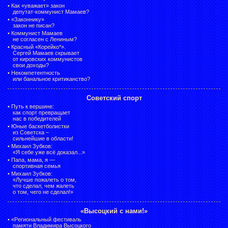
•
Как «уважает» закон
депутат-коммунист Мамаев?
•
«Законнику»
закон не писан?
•
Коммунист Мамаев
не согласен с Лениным?
•
Красный «Корейко*».
Сергей Мамаев скрывает
от кировских коммунистов
свои доходы?
•
Некомпетентность
или банальное критиканство?
Советский спорт
•
Путь к вершине:
как спорт превращает
нас в победителей
•
Юные баскетболистки
из Советска –
сильнейшие в области!
•
Михаил Зубков:
«Я себе уже всё доказал...»
•
Папа, мама, я —
спортивная семья
•
Михаил Зубков:
«Лучше пожалеть о том,
что сделал, чем жалеть
о том, чего не сделал!»
«Высоцкий с нами!»
•
«Региональный фестиваль
памяти Владимира Высоцкого