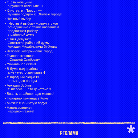
•
«Есть женщины
в русских селеньях...»
•
Кинотеатр «Парус» —
лучший подарок к Юбилею города!
•
Честный выбор
• «Честный выбор» –
депутатское
объединение с таким названием
продолжает работу
в районной думе
•
Отчет депутата
Советской районной думы
Аркадия Михайловича Зубкова
•
Человек, который спас город
•
Главная женщина
«Сладкой Слободы»
•
Уникальная семья
•
В Думе надо работать,
а не «место занимать»!
•
«Народный бюджет» —
польза для народа
•
Аркадий Зубков:
«Энергия — это действие!»
•
Власть в районе надо менять!
•
Пожарная команда в Коже
•
Митинг «За чистую воду»
•
Народ доверяет
народной газете!
РЕКЛАМА