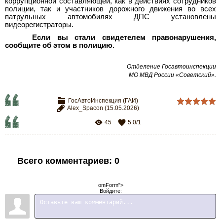
коррупционной составляющей, как в действиях сотрудников
полиции, так и участников дорожного движения во всех
патрульных автомобилях ДПС установлены
видеорегистраторы.
Если вы стали свидетелем правонарушения,
сообщите об этом в полицию.
Отделение Госавтоинспекции
МО МВД России «Советский».
ГосАвтоИнспекция (ГАИ)
Alex_Spacon
(15.05.2026)
45
5.0
/
1
Всего комментариев
:
0
omForm">
Войдите: