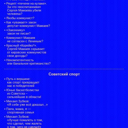
•
Рецепт «печени на кулаке».
За что «воспитанники»
Сергея Мамаева убили
человека?
•
Якобы коммунист?
•
Как «уважает» закон
депутат-коммунист Мамаев?
•
«Законнику»
закон не писан?
•
Коммунист Мамаев
не согласен с Лениным?
•
Красный «Корейко*».
Сергей Мамаев скрывает
от кировских коммунистов
свои доходы?
•
Некомпетентность
или банальное критиканство?
Советский спорт
•
Путь к вершине:
как спорт превращает
нас в победителей
•
Юные баскетболистки
из Советска –
сильнейшие в области!
•
Михаил Зубков:
«Я себе уже всё доказал...»
•
Папа, мама, я —
спортивная семья
•
Михаил Зубков:
«Лучше пожалеть о том,
что сделал, чем жалеть
о том, чего не сделал!»