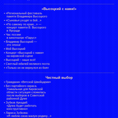
«Высоцкий с нами!»
•
«Региональный фестиваль
памяти Владимира Высоцкого
•
«Сыновья уходят в бой...»
•
«По самому по краю...» —
концерт памяти В. Высоцкого
в Ярграде
•
Час поэзии
в кинотеатре «Парус»
•
Владимир Высоцкий —
это эпоха!
•
Мой Высоцкий
•
Концерт «Высоцкий с нами»
на кировской сцене
•
Высоцкий – наше всё!
•
Светлый юбилей великого поэта
•
«Только он не вернулся из боя»
Честный выбор
•
Гражданин «Вятской Швейцарии»
•
Без партийного окраса.
Уникальная для Кировской
области ситуация сложилась
после выборов в Советской
районной Думе
•
Зубков Аркадий:
«Дума будет работать
конструктивно»
•
Лариса Зубкова:
«Я люблю свою малую родину...»