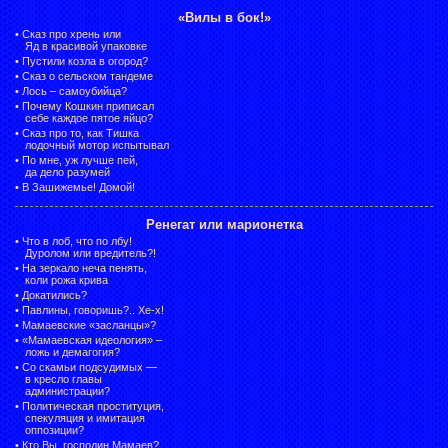
«Вилы в бок!»
•
Сказ про хрень или
Яд в красивой упаковке
•
Пустили козла в огород?
•
Сказ о сельском тандеме
•
Лось – самоубийца?
•
Почему Кошкин приписал
себе каждое пятое яйцо?
•
Сказ про то, как Тишка
лодочный мотор испытывал
•
По мне, уж лучше пей,
да дело разумей
•
В Зашижемье! Домой!
Ренегат или марионетка
•
Что в лоб, что по лбу!
Дуролом или вредитель?!
•
На зеркало неча пенять,
коли рожа крива
•
Докатились?
•
Павлины, говоришь?.. Хе-х!
•
Мамаевские «засланцы»?
•
«Мамаевская идеология» –
ложь и демагогия?
•
Со скамьи подсудимых —
в кресло главы
администрации?
•
Политическая проституция,
спекуляция и имитация
оппозиции?
•
Кто Вы, господин Мамаев?