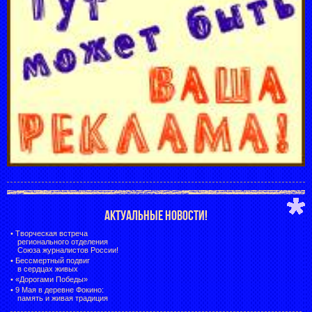
АКТУАЛЬНЫЕ НОВОСТИ!
•
Творческая встреча
регионального отделения
Союза журналистов России!
•
Бессмертный подвиг
в сердцах живых
•
«Дорогами Победы»
•
9 Мая в деревне Фокино:
память и живая традиция