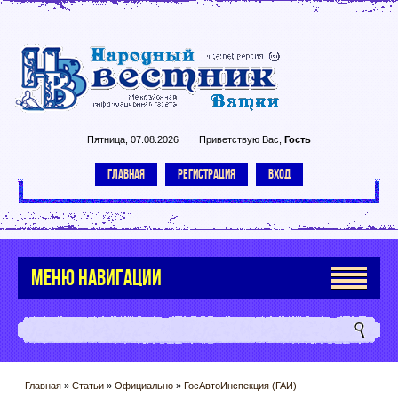
Пятница, 07.08.2026
Приветствую Вас
,
Гость
ГЛАВНАЯ
РЕГИСТРАЦИЯ
ВХОД
МЕНЮ НАВИГАЦИИ
Главная
»
Статьи
»
Официально
»
ГосАвтоИнспекция (ГАИ)