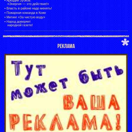
•
Аркадий Зубков:
«Энергия — это действие!»
•
Власть в районе надо менять!
•
Пожарная команда в Коже
•
Митинг «За чистую воду»
•
Народ доверяет
народной газете!
РЕКЛАМА