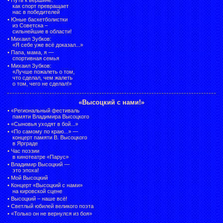
как спорт превращает
нас в победителей
•
Юные баскетболистки
из Советска –
сильнейшие в области!
•
Михаил Зубков:
«Я себе уже всё доказал...»
•
Папа, мама, я —
спортивная семья
•
Михаил Зубков:
«Лучше пожалеть о том,
что сделал, чем жалеть
о том, чего не сделал!»
«Высоцкий с нами!»
•
«Региональный фестиваль
памяти Владимира Высоцкого
•
«Сыновья уходят в бой...»
•
«По самому по краю...» —
концерт памяти В. Высоцкого
в Ярграде
•
Час поэзии
в кинотеатре «Парус»
•
Владимир Высоцкий —
это эпоха!
•
Мой Высоцкий
•
Концерт «Высоцкий с нами»
на кировской сцене
•
Высоцкий – наше всё!
•
Светлый юбилей великого поэта
•
«Только он не вернулся из боя»