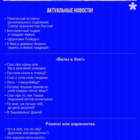
АКТУАЛЬНЫЕ НОВОСТИ!
•
Творческая встреча
регионального отделения
Союза журналистов России!
•
Бессмертный подвиг
в сердцах живых
•
«Дорогами Победы»
•
9 Мая в деревне Фокино:
память и живая традиция
«Вилы в бок!»
•
Сказ про хрень или
Яд в красивой упаковке
•
Пустили козла в огород?
•
Сказ о сельском тандеме
•
Лось – самоубийца?
•
Почему Кошкин приписал
себе каждое пятое яйцо?
•
Сказ про то, как Тишка
лодочный мотор испытывал
•
По мне, уж лучше пей,
да дело разумей
•
В Зашижемье! Домой!
Ренегат или марионетка
•
Что в лоб, что по лбу!
Дуролом или вредитель?!
•
На зеркало неча пенять,