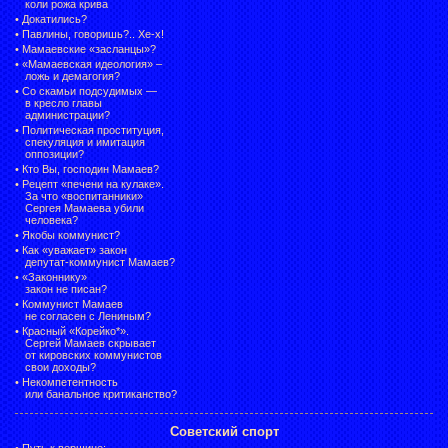
коли рожа крива
•
Докатились?
•
Павлины, говоришь?.. Хе-х!
•
Мамаевские «засланцы»?
•
«Мамаевская идеология» –
ложь и демагогия?
•
Со скамьи подсудимых —
в кресло главы
администрации?
•
Политическая проституция,
спекуляция и имитация
оппозиции?
•
Кто Вы, господин Мамаев?
•
Рецепт «печени на кулаке».
За что «воспитанники»
Сергея Мамаева убили
человека?
•
Якобы коммунист?
•
Как «уважает» закон
депутат-коммунист Мамаев?
•
«Законнику»
закон не писан?
•
Коммунист Мамаев
не согласен с Лениным?
•
Красный «Корейко*».
Сергей Мамаев скрывает
от кировских коммунистов
свои доходы?
•
Некомпетентность
или банальное критиканство?
Советский спорт
•
Путь к вершине: