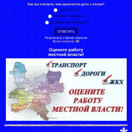
Как вы считаете, чем закончится дело с лосем?
Всё «замнут»
Назначат «крайнего»
Справедливо разберутся
Результаты
|
Архив опросов
Всего ответов:
56
Оцените работу
местной власти!