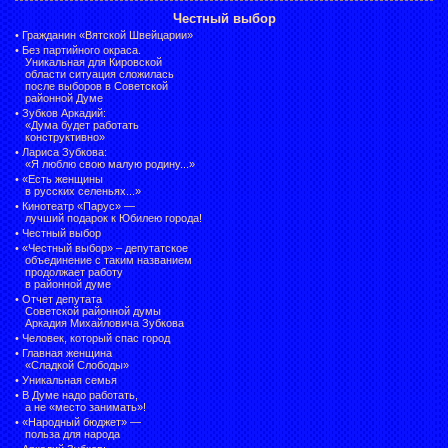
Честный выбор
•
Гражданин «Вятской Швейцарии»
•
Без партийного окраса.
Уникальная для Кировской
области ситуация сложилась
после выборов в Советской
районной Думе
•
Зубков Аркадий:
«Дума будет работать
конструктивно»
•
Лариса Зубкова:
«Я люблю свою малую родину...»
•
«Есть женщины
в русских селеньях...»
•
Кинотеатр «Парус» —
лучший подарок к Юбилею города!
•
Честный выбор
• «Честный выбор» –
депутатское
объединение с таким названием
продолжает работу
в районной думе
•
Отчет депутата
Советской районной думы
Аркадия Михайловича Зубкова
•
Человек, который спас город
•
Главная женщина
«Сладкой Слободы»
•
Уникальная семья
•
В Думе надо работать,
а не «место занимать»!
•
«Народный бюджет» —
польза для народа