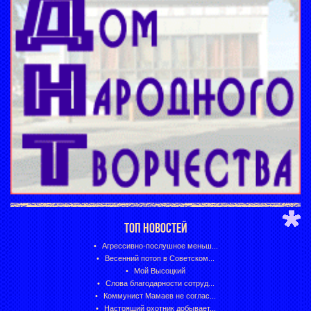
ТОП НОВОСТЕЙ
Агрессивно-послушное меньш...
Весенний потоп в Советском...
Мой Высоцкий
Слова благодарности сотруд...
Коммунист Мамаев не соглас...
Настоящий охотник добывает...