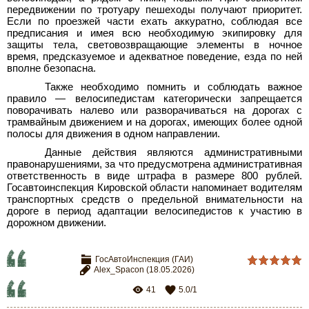
передвижении по тротуару пешеходы получают приоритет.
Если по проезжей части ехать аккуратно, соблюдая все
предписания и имея всю необходимую экипировку для
защиты тела, световозвращающие элементы в ночное
время, предсказуемое и адекватное поведение, езда по ней
вполне безопасна.
Также необходимо помнить и соблюдать важное
правило
—
велосипедистам категорически запрещается
поворачивать налево или разворачиваться на дорогах с
трамвайным движением и на дорогах, имеющих более одной
полосы для движения в одном направлении.
Данные действия являются административными
правонарушениями, за что предусмотрена административная
ответственность в виде штрафа в размере 800 рублей.
Госавтоинспекция Кировской области напоминает водителям
транспортных средств о предельной внимательности на
дороге в период адаптации велосипедистов к участию в
дорожном движении.
ГосАвтоИнспекция (ГАИ)
Alex_Spacon
(18.05.2026)
41
5.0
/
1