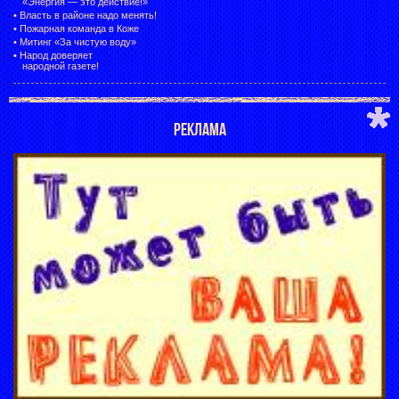
«Энергия — это действие!»
•
Власть в районе надо менять!
•
Пожарная команда в Коже
•
Митинг «За чистую воду»
•
Народ доверяет
народной газете!
РЕКЛАМА