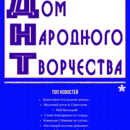
ТОП НОВОСТЕЙ
Агрессивно-послушное меньш...
Весенний потоп в Советском...
Мой Высоцкий
Слова благодарности сотруд...
Коммунист Мамаев не соглас...
Настоящий охотник добывает...