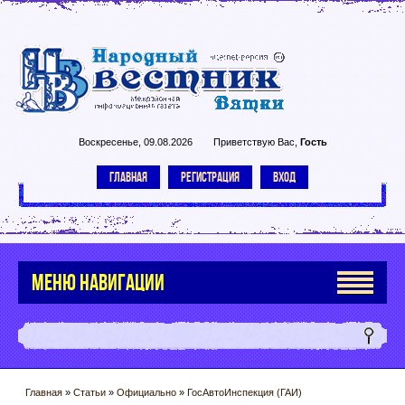
Воскресенье, 09.08.2026
Приветствую Вас
,
Гость
ГЛАВНАЯ
РЕГИСТРАЦИЯ
ВХОД
МЕНЮ НАВИГАЦИИ
Главная
»
Статьи
»
Официально
»
ГосАвтоИнспекция (ГАИ)