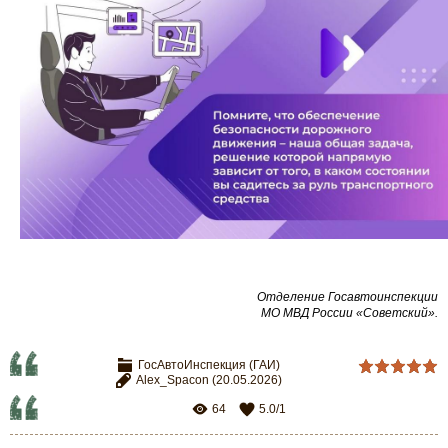
Отделение Госавтоинспекции
МО МВД России «Советский».
ГосАвтоИнспекция (ГАИ)
Alex_Spacon
(20.05.2026)
64
5.0
/
1