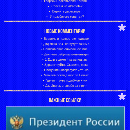
Георгий Прокопьевич Загайн...
Совсем не «Patriot»?
Верните директора!
У «разбитого корыта»?
НОВЫЕ КОММЕНТАРИИ
Всецело и полностью поддерж
Дядюшка ЗЮ -не будет занима
Навязав свое ошибочное мнен
Для чего рубрика комментари
1.Если в доме 4 квартиры,ну
Здравствуйте. Скажите, пожа
Сведения интересуют хоть ка
Мамаев осёлк,скоро за Белых
Где-то что-то подобное я уж
Да, Ирина, спасибо за уточн
ВАЖНЫЕ ССЫЛКИ