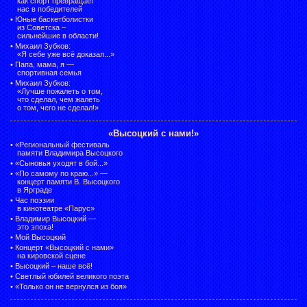
как спорт превращает
нас в победителей
•
Юные баскетболистки
из Советска –
сильнейшие в области!
•
Михаил Зубков:
«Я себе уже всё доказал...»
•
Папа, мама, я —
спортивная семья
•
Михаил Зубков:
«Лучше пожалеть о том,
что сделал, чем жалеть
о том, чего не сделал!»
«Высоцкий с нами!»
•
«Региональный фестиваль
памяти Владимира Высоцкого
•
«Сыновья уходят в бой...»
•
«По самому по краю...» —
концерт памяти В. Высоцкого
в Ярграде
•
Час поэзии
в кинотеатре «Парус»
•
Владимир Высоцкий —
это эпоха!
•
Мой Высоцкий
•
Концерт «Высоцкий с нами»
на кировской сцене
•
Высоцкий – наше всё!
•
Светлый юбилей великого поэта
•
«Только он не вернулся из боя»