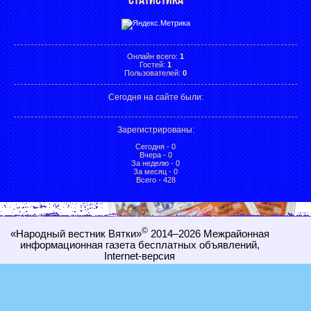
Онлайн всего:
1
Гостей:
1
Пользователей:
0
Сегодня на сайте были:
Зарегистрированы
:
Сегодня - 0
Вчера - 0
За неделю - 0
За месяц - 0
Всего - 428
©
«Народный вестник Вятки»
2014–2026
Межрайонная
информационная газета бесплатных объявлений,
Internet-
версия