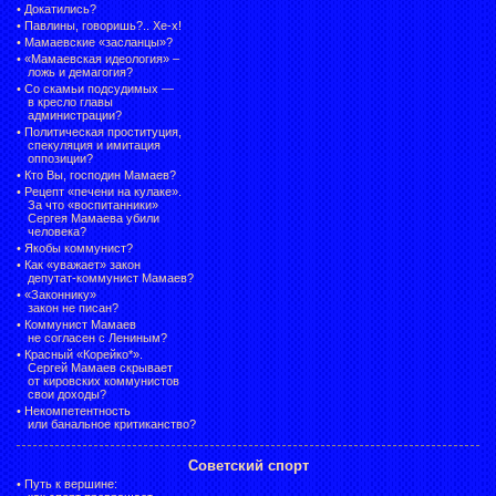
•
Докатились?
•
Павлины, говоришь?.. Хе-х!
•
Мамаевские «засланцы»?
•
«Мамаевская идеология» –
ложь и демагогия?
•
Со скамьи подсудимых —
в кресло главы
администрации?
•
Политическая проституция,
спекуляция и имитация
оппозиции?
•
Кто Вы, господин Мамаев?
•
Рецепт «печени на кулаке».
За что «воспитанники»
Сергея Мамаева убили
человека?
•
Якобы коммунист?
•
Как «уважает» закон
депутат-коммунист Мамаев?
•
«Законнику»
закон не писан?
•
Коммунист Мамаев
не согласен с Лениным?
•
Красный «Корейко*».
Сергей Мамаев скрывает
от кировских коммунистов
свои доходы?
•
Некомпетентность
или банальное критиканство?
Советский спорт
•
Путь к вершине: