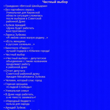
Честный выбор
•
Гражданин «Вятской Швейцарии»
•
Без партийного окраса.
Уникальная для Кировской
области ситуация сложилась
после выборов в Советской
районной Думе
•
Зубков Аркадий:
«Дума будет работать
конструктивно»
•
Лариса Зубкова:
«Я люблю свою малую родину...»
•
«Есть женщины
в русских селеньях...»
•
Кинотеатр «Парус» —
лучший подарок к Юбилею города!
•
Честный выбор
• «Честный выбор» –
депутатское
объединение с таким названием
продолжает работу
в районной думе
•
Отчет депутата
Советской районной думы
Аркадия Михайловича Зубкова
•
Человек, который спас город
•
Главная женщина
«Сладкой Слободы»
•
Уникальная семья
•
В Думе надо работать,
а не «место занимать»!
•
«Народный бюджет» —
польза для народа
•
Аркадий Зубков: