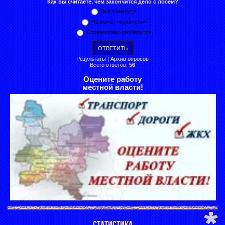
Как вы считаете, чем закончится дело с лосем?
Всё «замнут»
Назначат «крайнего»
Справедливо разберутся
Результаты
|
Архив опросов
Всего ответов:
56
Оцените работу
местной власти!
СТАТИСТИКА