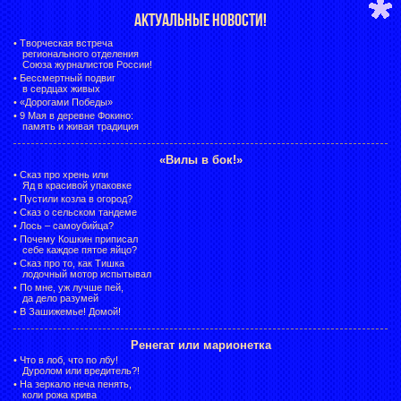
АКТУАЛЬНЫЕ НОВОСТИ!
•
Творческая встреча
регионального отделения
Союза журналистов России!
•
Бессмертный подвиг
в сердцах живых
•
«Дорогами Победы»
•
9 Мая в деревне Фокино:
память и живая традиция
«Вилы в бок!»
•
Сказ про хрень или
Яд в красивой упаковке
•
Пустили козла в огород?
•
Сказ о сельском тандеме
•
Лось – самоубийца?
•
Почему Кошкин приписал
себе каждое пятое яйцо?
•
Сказ про то, как Тишка
лодочный мотор испытывал
•
По мне, уж лучше пей,
да дело разумей
•
В Зашижемье! Домой!
Ренегат или марионетка
•
Что в лоб, что по лбу!
Дуролом или вредитель?!
•
На зеркало неча пенять,
коли рожа крива