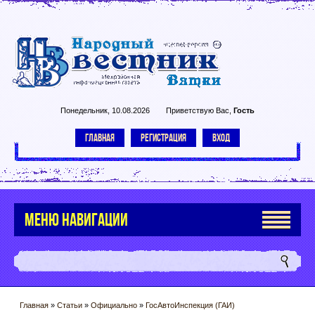
Понедельник, 10.08.2026
Приветствую Вас
,
Гость
ГЛАВНАЯ
РЕГИСТРАЦИЯ
ВХОД
МЕНЮ НАВИГАЦИИ
Главная
»
Статьи
»
Официально
»
ГосАвтоИнспекция (ГАИ)