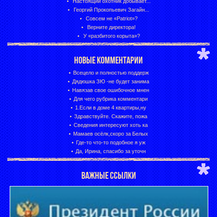
Настоящий охотник добывает...
Георгий Прокопьевич Загайн...
Совсем не «Patriot»?
Верните директора!
У «разбитого корыта»?
НОВЫЕ КОММЕНТАРИИ
Всецело и полностью поддерж
Дядюшка ЗЮ -не будет занима
Навязав свое ошибочное мнен
Для чего рубрика комментари
1.Если в доме 4 квартиры,ну
Здравствуйте. Скажите, пожа
Сведения интересуют хоть ка
Мамаев осёлк,скоро за Белых
Где-то что-то подобное я уж
Да, Ирина, спасибо за уточн
ВАЖНЫЕ ССЫЛКИ