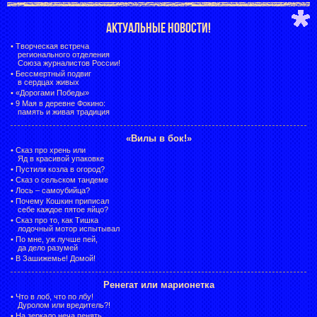
АКТУАЛЬНЫЕ НОВОСТИ!
•
Творческая встреча
регионального отделения
Союза журналистов России!
•
Бессмертный подвиг
в сердцах живых
•
«Дорогами Победы»
•
9 Мая в деревне Фокино:
память и живая традиция
«Вилы в бок!»
•
Сказ про хрень или
Яд в красивой упаковке
•
Пустили козла в огород?
•
Сказ о сельском тандеме
•
Лось – самоубийца?
•
Почему Кошкин приписал
себе каждое пятое яйцо?
•
Сказ про то, как Тишка
лодочный мотор испытывал
•
По мне, уж лучше пей,
да дело разумей
•
В Зашижемье! Домой!
Ренегат или марионетка
•
Что в лоб, что по лбу!
Дуролом или вредитель?!
•
На зеркало неча пенять,