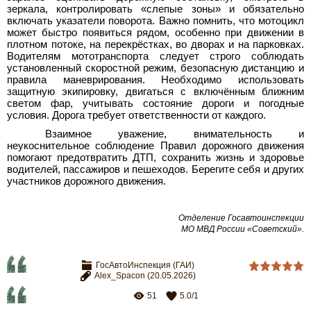
зеркала, контролировать «слепые зоны» и обязательно
включать указатели поворота. Важно помнить, что мотоцикл
может быстро появиться рядом, особенно при движении в
плотном потоке, на перекрёстках, во дворах и на парковках.
Водителям мототранспорта следует строго соблюдать
установленный скоростной режим, безопасную дистанцию и
правила маневрирования. Необходимо использовать
защитную экипировку, двигаться с включённым ближним
светом фар, учитывать состояние дороги и погодные
условия. Дорога требует ответственности от каждого.
Взаимное уважение, внимательность и
неукоснительное соблюдение Правил дорожного движения
помогают предотвратить ДТП, сохранить жизнь и здоровье
водителей, пассажиров и пешеходов. Берегите себя и других
участников дорожного движения.
Отделение Госавтоинспекции
МО МВД России «Советский».
ГосАвтоИнспекция (ГАИ)
Alex_Spacon
(20.05.2026)
51
5.0
/
1