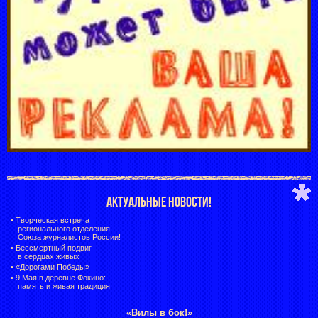
АКТУАЛЬНЫЕ НОВОСТИ!
•
Творческая встреча
регионального отделения
Союза журналистов России!
•
Бессмертный подвиг
в сердцах живых
•
«Дорогами Победы»
•
9 Мая в деревне Фокино:
память и живая традиция
«Вилы в бок!»