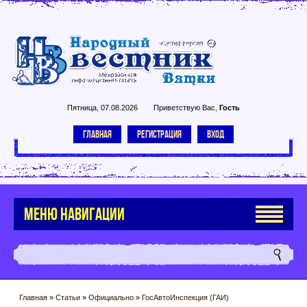
Пятница, 07.08.2026
Приветствую Вас
,
Гость
ГЛАВНАЯ
РЕГИСТРАЦИЯ
ВХОД
МЕНЮ НАВИГАЦИИ
Главная
»
Статьи
»
Официально
»
ГосАвтоИнспекция (ГАИ)