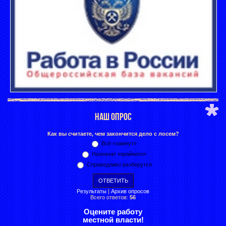
НАШ ОПРОС
Как вы считаете, чем закончится дело с лосем?
Всё «замнут»
Назначат «крайнего»
Справедливо разберутся
Результаты
|
Архив опросов
Всего ответов:
56
Оцените работу
местной власти!