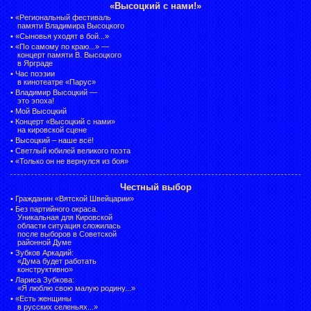
«Высоцкий с нами!»
•
«Региональный фестиваль
памяти Владимира Высоцкого
•
«Сыновья уходят в бой...»
•
«По самому по краю...» —
концерт памяти В. Высоцкого
в Ярграде
•
Час поэзии
в кинотеатре «Парус»
•
Владимир Высоцкий —
это эпоха!
•
Мой Высоцкий
•
Концерт «Высоцкий с нами»
на кировской сцене
•
Высоцкий – наше всё!
•
Светлый юбилей великого поэта
•
«Только он не вернулся из боя»
Честный выбор
•
Гражданин «Вятской Швейцарии»
•
Без партийного окраса.
Уникальная для Кировской
области ситуация сложилась
после выборов в Советской
районной Думе
•
Зубков Аркадий:
«Дума будет работать
конструктивно»
•
Лариса Зубкова:
«Я люблю свою малую родину...»
•
«Есть женщины
в русских селеньях...»