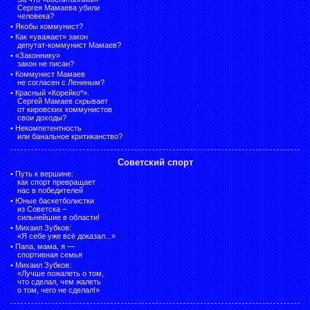
Сергея Мамаева убили
человека?
•
Якобы коммунист?
•
Как «уважает» закон
депутат-коммунист Мамаев?
•
«Законнику»
закон не писан?
•
Коммунист Мамаев
не согласен с Лениным?
•
Красный «Корейко*».
Сергей Мамаев скрывает
от кировских коммунистов
свои доходы?
•
Некомпетентность
или банальное критиканство?
Советский спорт
•
Путь к вершине:
как спорт превращает
нас в победителей
•
Юные баскетболистки
из Советска –
сильнейшие в области!
•
Михаил Зубков:
«Я себе уже всё доказал...»
•
Папа, мама, я —
спортивная семья
•
Михаил Зубков:
«Лучше пожалеть о том,
что сделал, чем жалеть
о том, чего не сделал!»