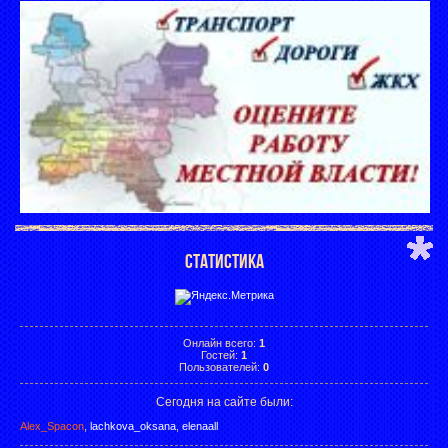
СТАТИСТИКА
Онлайн всего:
1
Гостей:
1
Пользователей:
0
Сегодня на сайте были:
Alex_Spacon
,
lachkova_oksana
,
elenaall