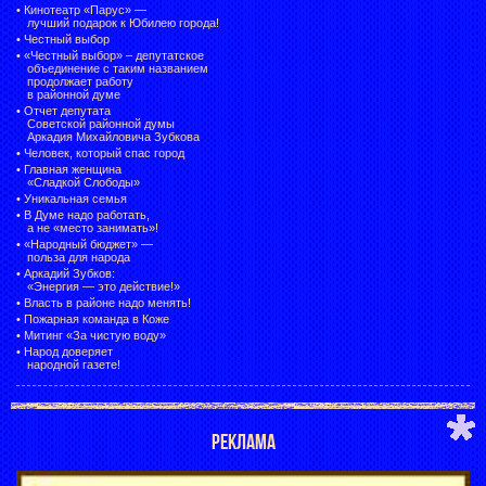
•
Кинотеатр «Парус» —
лучший подарок к Юбилею города!
•
Честный выбор
• «Честный выбор» –
депутатское
объединение с таким названием
продолжает работу
в районной думе
•
Отчет депутата
Советской районной думы
Аркадия Михайловича Зубкова
•
Человек, который спас город
•
Главная женщина
«Сладкой Слободы»
•
Уникальная семья
•
В Думе надо работать,
а не «место занимать»!
•
«Народный бюджет» —
польза для народа
•
Аркадий Зубков:
«Энергия — это действие!»
•
Власть в районе надо менять!
•
Пожарная команда в Коже
•
Митинг «За чистую воду»
•
Народ доверяет
народной газете!
РЕКЛАМА