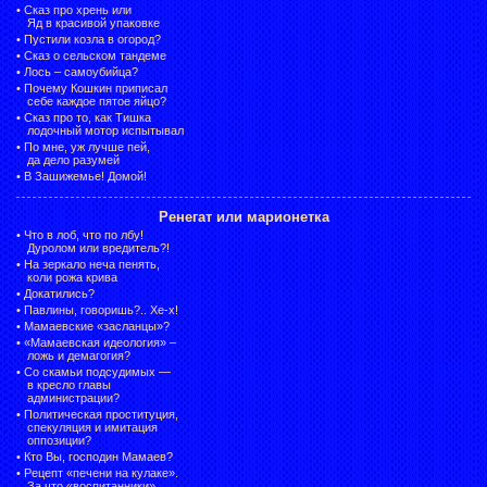
•
Сказ про хрень или
Яд в красивой упаковке
•
Пустили козла в огород?
•
Сказ о сельском тандеме
•
Лось – самоубийца?
•
Почему Кошкин приписал
себе каждое пятое яйцо?
•
Сказ про то, как Тишка
лодочный мотор испытывал
•
По мне, уж лучше пей,
да дело разумей
•
В Зашижемье! Домой!
Ренегат или марионетка
•
Что в лоб, что по лбу!
Дуролом или вредитель?!
•
На зеркало неча пенять,
коли рожа крива
•
Докатились?
•
Павлины, говоришь?.. Хе-х!
•
Мамаевские «засланцы»?
•
«Мамаевская идеология» –
ложь и демагогия?
•
Со скамьи подсудимых —
в кресло главы
администрации?
•
Политическая проституция,
спекуляция и имитация
оппозиции?
•
Кто Вы, господин Мамаев?
•
Рецепт «печени на кулаке».
За что «воспитанники»