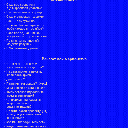
•
Сказ про хрень или
Яд в красивой упаковке
•
Пустили козла в огород?
•
Сказ о сельском тандеме
•
Лось – самоубийца?
•
Почему Кошкин приписал
себе каждое пятое яйцо?
•
Сказ про то, как Тишка
лодочный мотор испытывал
•
По мне, уж лучше пей,
да дело разумей
•
В Зашижемье! Домой!
Ренегат или марионетка
•
Что в лоб, что по лбу!
Дуролом или вредитель?!
•
На зеркало неча пенять,
коли рожа крива
•
Докатились?
•
Павлины, говоришь?.. Хе-х!
•
Мамаевские «засланцы»?
•
«Мамаевская идеология» –
ложь и демагогия?
•
Со скамьи подсудимых —
в кресло главы
администрации?
•
Политическая проституция,
спекуляция и имитация
оппозиции?
•
Кто Вы, господин Мамаев?
•
Рецепт «печени на кулаке».