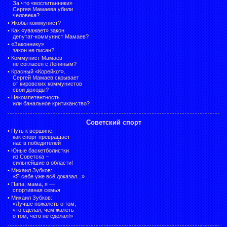
За что «воспитанники»
Сергея Мамаева убили
человека?
•
Якобы коммунист?
•
Как «уважает» закон
депутат-коммунист Мамаев?
•
«Законнику»
закон не писан?
•
Коммунист Мамаев
не согласен с Лениным?
•
Красный «Корейко*».
Сергей Мамаев скрывает
от кировских коммунистов
свои доходы?
•
Некомпетентность
или банальное критиканство?
Советский спорт
•
Путь к вершине:
как спорт превращает
нас в победителей
•
Юные баскетболистки
из Советска –
сильнейшие в области!
•
Михаил Зубков:
«Я себе уже всё доказал...»
•
Папа, мама, я —
спортивная семья
•
Михаил Зубков:
«Лучше пожалеть о том,
что сделал, чем жалеть
о том, чего не сделал!»