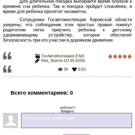
Для длительной поездки выбирайте время близкое к
времени сна ребенка. Так и поездка пройдет спокойнее, и
время для ребенка пролетит незаметно.
Сотрудники Госавтоинспекции Кировской области
уверены, что соблюдение этих простых правил помогут
родителям легко приучить ребенка к детскому
удерживающему устройству, которое обеспечит
безопасность при его участии в дорожном движении.
ГосАвтоИнспекция (ГАИ)
Alex_Spacon
(21.05.2026)
59
5.0
/
1
Всего комментариев
:
0
omForm">
Войдите: