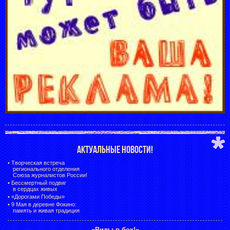
АКТУАЛЬНЫЕ НОВОСТИ!
•
Творческая встреча
регионального отделения
Союза журналистов России!
•
Бессмертный подвиг
в сердцах живых
•
«Дорогами Победы»
•
9 Мая в деревне Фокино:
память и живая традиция
«Вилы в бок!»