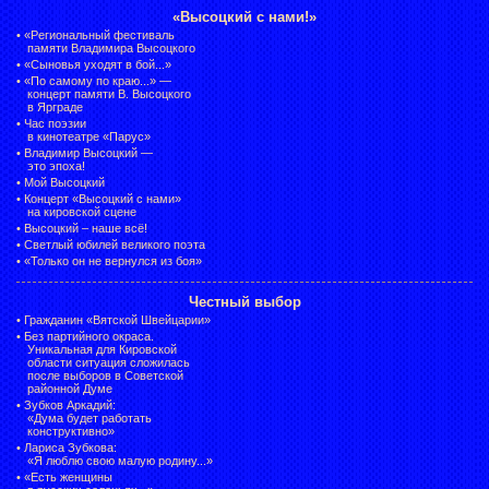
«Высоцкий с нами!»
•
«Региональный фестиваль
памяти Владимира Высоцкого
•
«Сыновья уходят в бой...»
•
«По самому по краю...» —
концерт памяти В. Высоцкого
в Ярграде
•
Час поэзии
в кинотеатре «Парус»
•
Владимир Высоцкий —
это эпоха!
•
Мой Высоцкий
•
Концерт «Высоцкий с нами»
на кировской сцене
•
Высоцкий – наше всё!
•
Светлый юбилей великого поэта
•
«Только он не вернулся из боя»
Честный выбор
•
Гражданин «Вятской Швейцарии»
•
Без партийного окраса.
Уникальная для Кировской
области ситуация сложилась
после выборов в Советской
районной Думе
•
Зубков Аркадий:
«Дума будет работать
конструктивно»
•
Лариса Зубкова:
«Я люблю свою малую родину...»
•
«Есть женщины