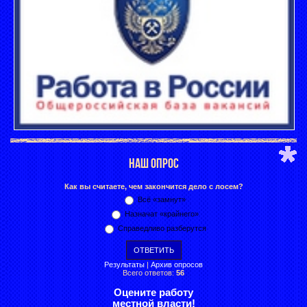
НАШ ОПРОС
Как вы считаете, чем закончится дело с лосем?
Всё «замнут»
Назначат «крайнего»
Справедливо разберутся
Результаты
|
Архив опросов
Всего ответов:
56
Оцените работу
местной власти!