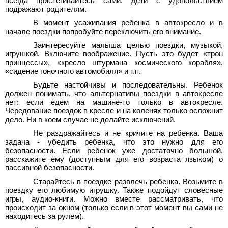
всегда пристегивайтесь сами. Дети с удовольствием
подражают родителям.
В момент усаживания ребенка в автокресло и в
начале поездки попробуйте переключить его внимание.
Заинтересуйте малыша целью поездки, музыкой,
игрушкой. Включите воображение. Пусть это будет «трон
принцессы», «кресло штурмана космического корабля»,
«сидение гоночного автомобиля» и т.п.
Будьте настойчивы и последовательны. Ребенок
должен понимать, что альтернативы поездки в автокресле
нет: если едем на машине-то только в автокресле.
Чередование поездок в кресле и на коленях только осложнит
дело. Ни в коем случае не делайте исключений.
Не раздражайтесь и не кричите на ребенка. Ваша
задача - убедить ребенка, что это нужно для его
безопасности. Если ребенок уже достаточно большой,
расскажите ему (доступным для его возраста языком) о
пассивной безопасности.
Старайтесь в поездке развлечь ребенка. Возьмите в
поездку его любимую игрушку. Также подойдут словесные
игры, аудио-книги. Можно вместе рассматривать, что
происходит за окном (только если в этот момент вы сами не
находитесь за рулем).