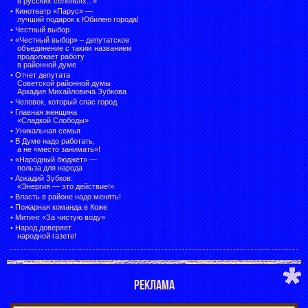
в русских селеньях...»
•
Кинотеатр «Парус» —
лучший подарок к Юбилею города!
•
Честный выбор
• «Честный выбор» –
депутатское
объединение с таким названием
продолжает работу
в районной думе
•
Отчет депутата
Советской районной думы
Аркадия Михайловича Зубкова
•
Человек, который спас город
•
Главная женщина
«Сладкой Слободы»
•
Уникальная семья
•
В Думе надо работать,
а не «место занимать»!
•
«Народный бюджет» —
польза для народа
•
Аркадий Зубков:
«Энергия — это действие!»
•
Власть в районе надо менять!
•
Пожарная команда в Коже
•
Митинг «За чистую воду»
•
Народ доверяет
народной газете!
РЕКЛАМА