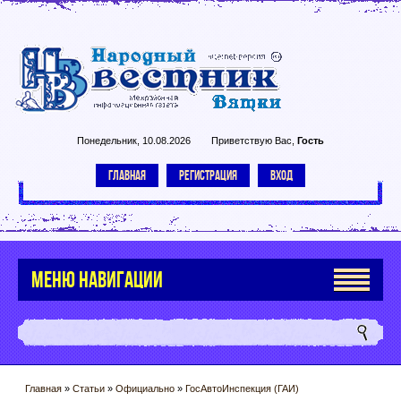
Понедельник, 10.08.2026
Приветствую Вас
,
Гость
ГЛАВНАЯ
РЕГИСТРАЦИЯ
ВХОД
МЕНЮ НАВИГАЦИИ
Главная
»
Статьи
»
Официально
»
ГосАвтоИнспекция (ГАИ)