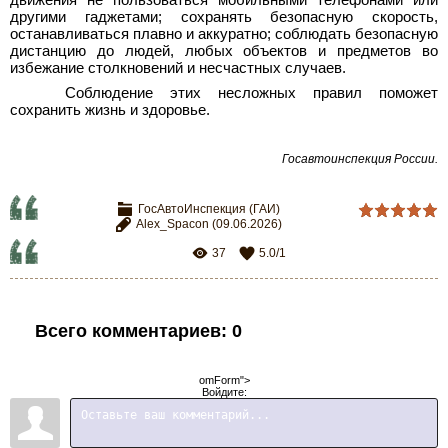
движения не пользоваться мобильными телефонами или
другими гаджетами; сохранять безопасную скорость,
останавливаться плавно и аккуратно; соблюдать безопасную
дистанцию до людей, любых объектов и предметов во
избежание столкновений и несчастных случаев.
Соблюдение этих несложных правил поможет
сохранить жизнь и здоровье.
Госавтоинспекция России.
ГосАвтоИнспекция (ГАИ)
Alex_Spacon
(09.06.2026)
37
5.0
/
1
Всего комментариев
:
0
omForm">
Войдите: