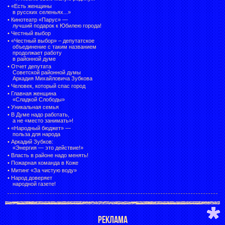
•
«Есть женщины
в русских селеньях...»
•
Кинотеатр «Парус» —
лучший подарок к Юбилею города!
•
Честный выбор
• «Честный выбор» –
депутатское
объединение с таким названием
продолжает работу
в районной думе
•
Отчет депутата
Советской районной думы
Аркадия Михайловича Зубкова
•
Человек, который спас город
•
Главная женщина
«Сладкой Слободы»
•
Уникальная семья
•
В Думе надо работать,
а не «место занимать»!
•
«Народный бюджет» —
польза для народа
•
Аркадий Зубков:
«Энергия — это действие!»
•
Власть в районе надо менять!
•
Пожарная команда в Коже
•
Митинг «За чистую воду»
•
Народ доверяет
народной газете!
РЕКЛАМА