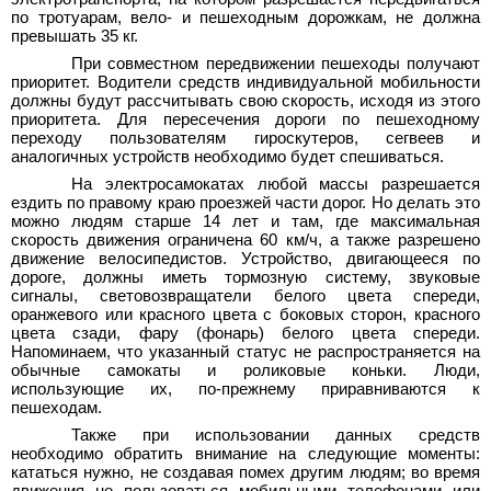
по тротуарам, вело- и пешеходным дорожкам, не должна
превышать 35 кг.
При совместном передвижении пешеходы получают
приоритет. Водители средств индивидуальной мобильности
должны будут рассчитывать свою скорость, исходя из этого
приоритета. Для пересечения дороги по пешеходному
переходу пользователям гироскутеров, сегвеев и
аналогичных устройств необходимо будет спешиваться.
На электросамокатах любой массы разрешается
ездить по правому краю проезжей части дорог. Но делать это
можно людям старше 14 лет и там, где максимальная
скорость движения ограничена 60 км/ч, а также разрешено
движение велосипедистов. Устройство, двигающееся по
дороге, должны иметь тормозную систему, звуковые
сигналы, световозвращатели белого цвета спереди,
оранжевого или красного цвета с боковых сторон, красного
цвета сзади, фару (фонарь) белого цвета спереди.
Напоминаем, что указанный статус не распространяется на
обычные самокаты и роликовые коньки. Люди,
использующие их, по-прежнему приравниваются к
пешеходам.
Также при использовании данных средств
необходимо обратить внимание на следующие моменты:
кататься нужно, не создавая помех другим людям; во время