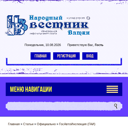
Понедельник, 10.08.2026
Приветствую Вас
,
Гость
ГЛАВНАЯ
РЕГИСТРАЦИЯ
ВХОД
МЕНЮ НАВИГАЦИИ
Главная
»
Статьи
»
Официально
»
ГосАвтоИнспекция (ГАИ)