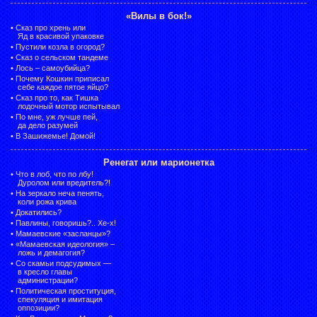
«Вилы в бок!»
•
Сказ про хрень или
Яд в красивой упаковке
•
Пустили козла в огород?
•
Сказ о сельском тандеме
•
Лось – самоубийца?
•
Почему Кошкин приписал
себе каждое пятое яйцо?
•
Сказ про то, как Тишка
лодочный мотор испытывал
•
По мне, уж лучше пей,
да дело разумей
•
В Зашижемье! Домой!
Ренегат или марионетка
•
Что в лоб, что по лбу!
Дуролом или вредитель?!
•
На зеркало неча пенять,
коли рожа крива
•
Докатились?
•
Павлины, говоришь?.. Хе-х!
•
Мамаевские «засланцы»?
•
«Мамаевская идеология» –
ложь и демагогия?
•
Со скамьи подсудимых —
в кресло главы
администрации?
•
Политическая проституция,
спекуляция и имитация
оппозиции?