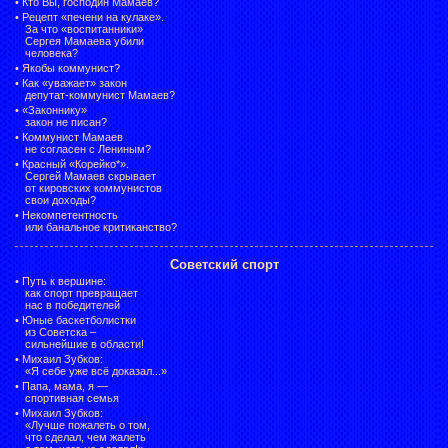
•
Кто Вы, господин Мамаев?
•
Рецепт «печени на кулаке».
За что «воспитанники»
Сергея Мамаева убили
человека?
•
Якобы коммунист?
•
Как «уважает» закон
депутат-коммунист Мамаев?
•
«Законнику»
закон не писан?
•
Коммунист Мамаев
не согласен с Лениным?
•
Красный «Корейко*».
Сергей Мамаев скрывает
от кировских коммунистов
свои доходы?
•
Некомпетентность
или банальное критиканство?
Советский спорт
•
Путь к вершине:
как спорт превращает
нас в победителей
•
Юные баскетболистки
из Советска –
сильнейшие в области!
•
Михаил Зубков:
«Я себе уже всё доказал...»
•
Папа, мама, я —
спортивная семья
•
Михаил Зубков:
«Лучше пожалеть о том,
что сделал, чем жалеть