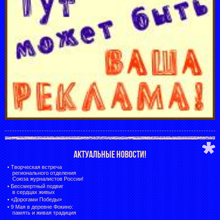
АКТУАЛЬНЫЕ НОВОСТИ!
•
Творческая встреча
регионального отделения
Союза журналистов России!
•
Бессмертный подвиг
в сердцах живых
•
«Дорогами Победы»
•
9 Мая в деревне Фокино:
память и живая традиция