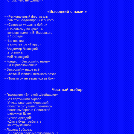
о том, чего не сделал!»
«Высоцкий с нами!»
•
«Региональный фестиваль
памяти Владимира Высоцкого
•
«Сыновья уходят в бой...»
•
«По самому по краю...» —
концерт памяти В. Высоцкого
в Ярграде
•
Час поэзии
в кинотеатре «Парус»
•
Владимир Высоцкий —
это эпоха!
•
Мой Высоцкий
•
Концерт «Высоцкий с нами»
на кировской сцене
•
Высоцкий – наше всё!
•
Светлый юбилей великого поэта
•
«Только он не вернулся из боя»
Честный выбор
•
Гражданин «Вятской Швейцарии»
•
Без партийного окраса.
Уникальная для Кировской
области ситуация сложилась
после выборов в Советской
районной Думе
•
Зубков Аркадий:
«Дума будет работать
конструктивно»
•
Лариса Зубкова:
«Я люблю свою малую родину...»