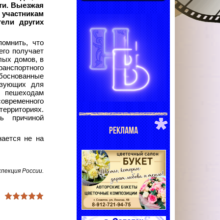
сти. Выезжая
участникам
ели других
помнить, что
его получает
лых домов, в
анспортного
боснованные
ьзующих для
м пешеходам
овременного
рриториях.
ть причиной
РЕКЛАМА
ается не на
пекция России.