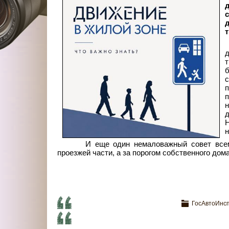
д
т
д
т
с
н
н
И еще один немаловажный совет всем
проезжей части, а за порогом собственного дома
ГосАвтоИнсп