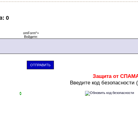
в
:
0
omForm">
Войдите:
ОТПРАВИТЬ
Защита от СПАМ
В
ведите код безопасности