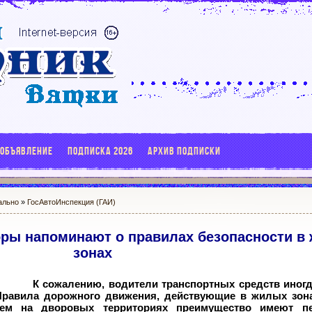
 ОБЪЯВЛЕНИЕ
ПОДПИСКА 2026
АРХИВ ПОДПИСКИ
ально
»
ГосАвтоИнспекция (ГАИ)
оры напоминают о правилах безопасности в
зонах
К сожалению, водители транспортных средств иног
Правила дорожного движения, действующие в жилых зон
тем на дворовых территориях преимущество имеют п