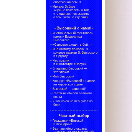
спортивная семья
•
Михаил Зубков:
«Лучше пожалеть о том,
что сделал, чем жалеть
о том, чего не сделал!»
«Высоцкий с нами!»
•
«Региональный фестиваль
памяти Владимира
Высоцкого
•
«Сыновья уходят в бой...»
•
«По самому по краю...» —
концерт памяти В. Высоцкого
в Ярграде
•
Час поэзии
в кинотеатре «Парус»
•
Владимир Высоцкий —
это эпоха!
•
Мой Высоцкий
•
Концерт «Высоцкий с нами»
на кировской сцене
•
Высоцкий – наше всё!
•
Светлый юбилей великого
поэта
•
«Только он не вернулся из
боя»
Честный выбор
•
Гражданин «Вятской
Швейцарии»
•
Без партийного окраса.