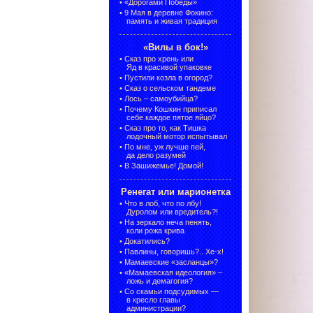
•
«Дорогами Победы»
•
9 Мая в деревне Фокино:
память и живая традиция
«Вилы в бок!»
•
Сказ про хрень или
Яд в красивой упаковке
•
Пустили козла в огород?
•
Сказ о сельском тандеме
•
Лось – самоубийца?
•
Почему Кошкин приписал
себе каждое пятое яйцо?
•
Сказ про то, как Тишка
лодочный мотор испытывал
•
По мне, уж лучше пей,
да дело разумей
•
В Зашижемье! Домой!
Ренегат или марионетка
•
Что в лоб, что по лбу!
Дуролом или вредитель?!
•
На зеркало неча пенять,
коли рожа крива
•
Докатились?
•
Павлины, говоришь?.. Хе-х!
•
Мамаевские «засланцы»?
•
«Мамаевская идеология» –
ложь и демагогия?
•
Со скамьи подсудимых —
в кресло главы
администрации?