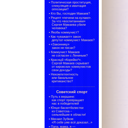
•
Политическая проституция,
спекуляция и имитация
оппозиции?
•
Кто Вы, господин Мамаев?
•
Рецепт «печени на кулаке».
За что «воспитанники»
Сергея Мамаева убили
человека?
•
Якобы коммунист?
•
Как «уважает» закон
депутат-коммунист Мамаев?
•
«Законнику»
закон не писан?
•
Коммунист Мамаев
не согласен с Лениным?
•
Красный «Корейко*».
Сергей Мамаев скрывает
от кировских коммунистов
свои доходы?
•
Некомпетентность
или банальное
критиканство?
Советский спорт
•
Путь к вершине:
как спорт превращает
нас в победителей
•
Юные баскетболистки
из Советска –
сильнейшие в области!
•
Михаил Зубков:
«Я себе уже всё доказал...»
•
Папа, мама, я —