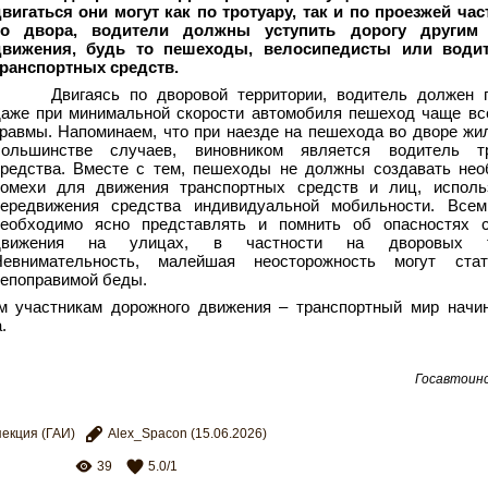
вигаться они могут как по тротуару, так и по проезжей ча
со двора, водители должны уступить дорогу другим 
движения, будь то пешеходы, велосипедисты или водит
ранспортных средств.
Двигаясь по дворовой территории, водитель должен 
аже при минимальной скорости автомобиля пешеход чаще вс
равмы. Напоминаем, что при наезде на пешехода во дворе жи
большинстве случаев, виновником является водитель тр
редства. Вместе с тем, пешеходы не должны создавать нео
помехи для движения транспортных средств и лиц, испол
передвижения средства индивидуальной мобильности. Все
еобходимо ясно представлять и помнить об опасностях с
движения на улицах, в частности на дворовых те
Невнимательность, малейшая неосторожность могут ста
епоправимой беды.
 участникам дорожного движения – транспортный мир начин
.
Госавтоинс
екция (ГАИ)
Alex_Spacon
(15.06.2026)
39
5.0
/
1