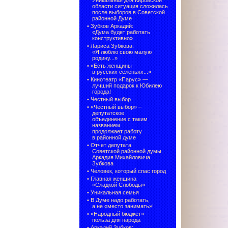
Уникальная для Кировской
области ситуация сложилась
после выборов в Советской
районной Думе
•
Зубков Аркадий:
«Дума будет работать
конструктивно»
•
Лариса Зубкова:
«Я люблю свою малую
родину...»
•
«Есть женщины
в русских селеньях...»
•
Кинотеатр «Парус» —
лучший подарок к Юбилею
города!
•
Честный выбор
• «Честный выбор» –
депутатское
объединение с таким
названием
продолжает работу
в районной думе
•
Отчет депутата
Советской районной думы
Аркадия Михайловича
Зубкова
•
Человек, который спас город
•
Главная женщина
«Сладкой Слободы»
•
Уникальная семья
•
В Думе надо работать,
а не «место занимать»!
•
«Народный бюджет» —
польза для народа
•
Аркадий Зубков: