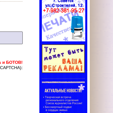
А и БОТОВ!
 (CAPTCHA):
АКТУАЛЬНЫЕ НОВОСТИ!
•
Творческая встреча
регионального отделения
Союза журналистов России!
•
Бессмертный подвиг
в сердцах живых