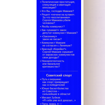
•
Политическая проституция,
спекуляция и имитация
оппозиции?
•
Кто Вы, господин Мамаев?
•
Рецепт «печени на кулаке».
За что «воспитанники»
Сергея Мамаева убили
человека?
•
Якобы коммунист?
•
Как «уважает» закон
депутат-коммунист Мамаев?
•
«Законнику»
закон не писан?
•
Коммунист Мамаев
не согласен с Лениным?
•
Красный «Корейко*».
Сергей Мамаев скрывает
от кировских коммунистов
свои доходы?
•
Некомпетентность
или банальное
критиканство?
Советский спорт
•
Путь к вершине:
как спорт превращает
нас в победителей
•
Юные баскетболистки
из Советска –
сильнейшие в области!
•
Михаил Зубков:
«Я себе уже всё доказал...»
•
Папа, мама, я —