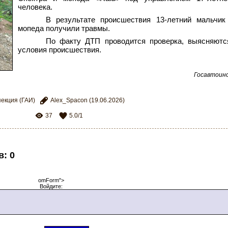
человека.
В результате происшествия 13-летний мальчик
мопеда получили травмы.
По факту ДТП проводится проверка, выясняютс
условия происшествия.
Госавтоинс
екция (ГАИ)
Alex_Spacon
(19.06.2026)
37
5.0
/
1
в
:
0
omForm">
Войдите: