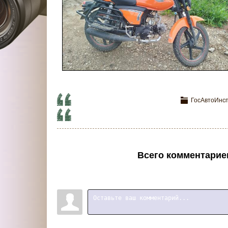
ГосАвтоИнсп
Всего комментарие