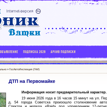
 ОБЪЯВЛЕНИЕ
ПОДПИСКА 2026
АРХИВ ПОДПИСКИ
ально
»
ГосАвтоИнспекция (ГАИ)
ДТП на Первомайке
Информация носит предварительный характер.
19
июня 2026
года в 16
часов 15 минут на ул.
Пер
д.
54 города Советска произошло столкновение авт
Спектра и мопеда «Raid» под управлением 17-летне