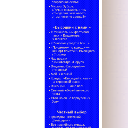
спортивная семья
•
Михаил Зубков:
«Лучше пожалеть о том,
что сделал, чем жалеть
о том, чего не сделал!»
«Высоцкий с нами!»
•
«Региональный фестиваль
памяти Владимира
Высоцкого
•
«Сыновья уходят в бой...»
•
«По самому по краю...» —
концерт памяти В. Высоцкого
в Ярграде
•
Час поэзии
в кинотеатре «Парус»
•
Владимир Высоцкий —
это эпоха!
•
Мой Высоцкий
•
Концерт «Высоцкий с нами»
на кировской сцене
•
Высоцкий – наше всё!
•
Светлый юбилей великого
поэта
•
«Только он не вернулся из
боя»
Честный выбор
•
Гражданин «Вятской
Швейцарии»
•
Без партийного окраса.