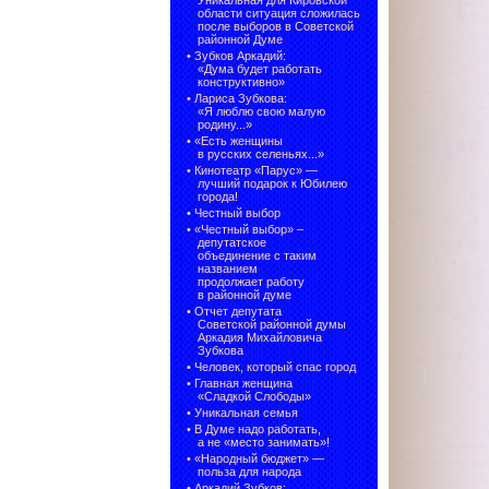
Уникальная для Кировской
области ситуация сложилась
после выборов в Советской
районной Думе
•
Зубков Аркадий:
«Дума будет работать
конструктивно»
•
Лариса Зубкова:
«Я люблю свою малую
родину...»
•
«Есть женщины
в русских селеньях...»
•
Кинотеатр «Парус» —
лучший подарок к Юбилею
города!
•
Честный выбор
• «Честный выбор» –
депутатское
объединение с таким
названием
продолжает работу
в районной думе
•
Отчет депутата
Советской районной думы
Аркадия Михайловича
Зубкова
•
Человек, который спас город
•
Главная женщина
«Сладкой Слободы»
•
Уникальная семья
•
В Думе надо работать,
а не «место занимать»!
•
«Народный бюджет» —
польза для народа
•
Аркадий Зубков: