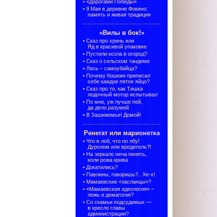
•
«Дорогами Победы»
•
9 Мая в деревне Фокино:
память и живая традиция
«Вилы в бок!»
•
Сказ про хрень или
Яд в красивой упаковке
•
Пустили козла в огород?
•
Сказ о сельском тандеме
•
Лось – самоубийца?
•
Почему Кошкин приписал
себе каждое пятое яйцо?
•
Сказ про то, как Тишка
лодочный мотор испытывал
•
По мне, уж лучше пей,
да дело разумей
•
В Зашижемье! Домой!
Ренегат или марионетка
•
Что в лоб, что по лбу!
Дуролом или вредитель?!
•
На зеркало неча пенять,
коли рожа крива
•
Докатились?
•
Павлины, говоришь?.. Хе-х!
•
Мамаевские «засланцы»?
•
«Мамаевская идеология» –
ложь и демагогия?
•
Со скамьи подсудимых —
в кресло главы
администрации?