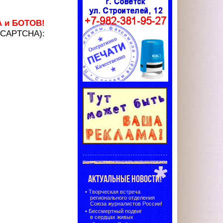
А и БОТОВ!
 (CAPTCHA):
АКТУАЛЬНЫЕ НОВОСТИ!
•
Творческая встреча
регионального отделения
Союза журналистов России!
•
Бессмертный подвиг
в сердцах живых